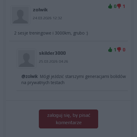
0
1
zolwik
24.03.2026 12:32
2 sesje treningowe i 3000km, grubo :)
1
0
skilder3000
25.03.2026 04:26
@zolwik
Mógł jeździć starszymi generacjami bolidów
na prywatnych testach
zaloguj się, by pisać
komentarze