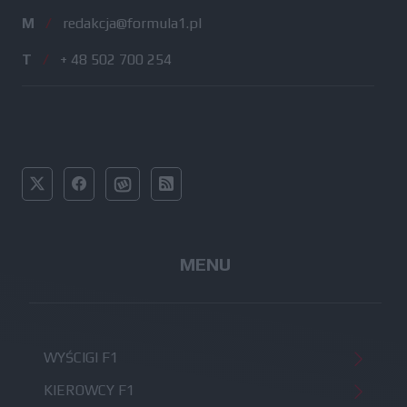
M
/
redakcja@formula1.pl
T
/
+ 48 502 700 254
MENU
WYŚCIGI F1
KIEROWCY F1