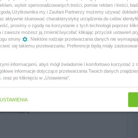
klam, wybór spersonalizowanych treści, pomiar reklam i treści, bad
 zgodą Użytkownika my i Zaufani Partnerzy możemy używać dokład
tknąłem w pociągu samochodów, szczególnie w
az aktywnie skanować charakterystykę urządzenia do celów identyfi
Kimim miejscami, żeby maksymalnie wykorzystać
ść, prosimy o zgodę na korzystanie z tych technologii poprzez klikn
ostu nie mieliśmy tempa, by przebijać się do
a i zawsze możesz ją zmienić/wycofać klikając przycisk ustawień pr
odzyskać impet, jeśli chcemy skończyć sezon na
ogu strony
. Niektóre rodzaje przetwarzania danych nie wymagaj
iwić się takiemu przetwarzaniu. Preferencje będą miały zastosowania
rów. Czeka nas zacięta walka i z niecierpliwością
szymi informacjami, abyś mógł świadomie i komfortowo korzystać z
gółowe informacje dotyczące przetwarzania Twoich danych znajdzi
s
. oraz po kliknięciu w „Ustawienia”.
USTAWIENIA
edni
następny