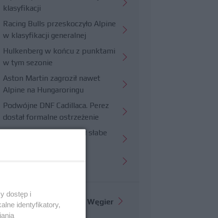
klasyfikacji
Racing Bulls przeskoczyło Alpine
w klasyfikacji generalnej
Hulkenberg w końcu z punktami
w tym sezonie
Aston Martin zagroził nawet
Alpine na Hungaroringu
Podwójne DNF Cadillaca. Perez
dostał formalne ostrzeżenie
Hungaroring potwierdził słabe
strony Williamsa
Trudny wyścig Haasa
y dostęp i
Więcej informacji o
GP Węgier
lne identyfikatory,
iania