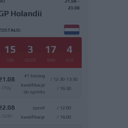
DO
21.08 -
23.08
GP Holandii
ZOSTAŁO:
15
3
17
3
DNI
GODZ
MIN
SEK
#1 trening
21.08
/
12:30-13:30
kwalifikacje
/PIĄ/
/
16:30
do sprintu
22.08
sprint
/
12:00
/SOB/
kwalifikacje
/
16:00