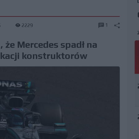
1
5
2229
, że Mercedes spadł na
fikacji konstruktorów