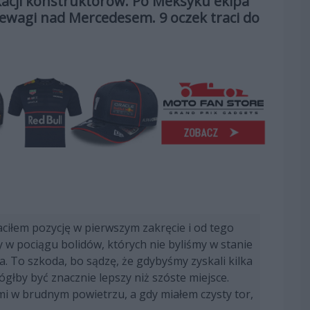
ikacji konstruktorów. Po Meksyku ekipa
ewagi nad Mercedesem. 9 oczek traci do
raciłem pozycję w pierwszym zakręcie i od tego
w pociągu bolidów, których nie byliśmy w stanie
 To szkoda, bo sądzę, że gdybyśmy zyskali kilka
głby być znacznie lepszy niż szóste miejsce.
ymi w brudnym powietrzu, a gdy miałem czysty tor,