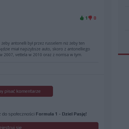
1
0
 żeby antonelli był przez russelem niż żeby ten
ędzie miał najszybsze auto, skoro z antonelliego
a w 2007, vettela w 2010 oraz z norrisa w tym.
 by pisać komentarze
cz do społeczności
Formula 1 - Dziel Pasję!
ejestruj się