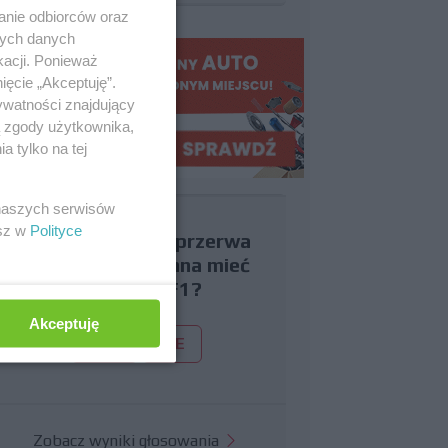
anie odbiorców oraz
nych danych
kacji. Ponieważ
ięcie „Akceptuję”.
ywatności znajdujący
ą zgody użytkownika,
 tylko na tej
 naszych serwisów
esz w
Polityce
Czy uważasz, że przerwa
wakacyjna powinna mieć
miejsce w F1?
Akceptuję
TAK
NIE
Zobacz wyniki głosowania