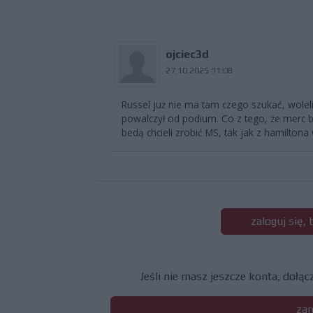
ojciec3d
27.10.2025 11:08
Russel już nie ma tam czego szukać, woleli
powalczył od podium. Co z tego, że merc b
bedą chcieli zrobić MS, tak jak z hamilton
zaloguj się,
Jeśli nie masz jeszcze konta, dołą
zar