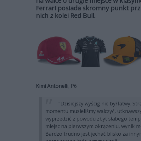
na walce o drugie miejsce w klasyf
Ferrari posiada skromny punkt prz
nich z kolei Red Bull.
Kimi Antonelli
, P6
"Dzisiejszy wyścig nie był łatwy. St
momentu musieliśmy walczyć, utknąwszy 
wyprzedzić z powodu zbyt słabego tempa.
miejsc na pierwszym okrążeniu, wynik mó
Bardzo trudno jest jechać blisko za inn