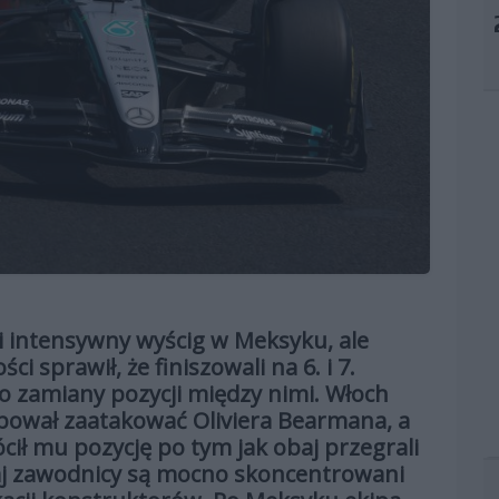
li intensywny wyścig w Meksyku, ale
 sprawił, że finiszowali na 6. i 7.
do zamiany pozycji między nimi. Włoch
óbował zaatakować Oliviera Bearmana, a
ócił mu pozycję po tym jak obaj przegrali
aj zawodnicy są mocno skoncentrowani