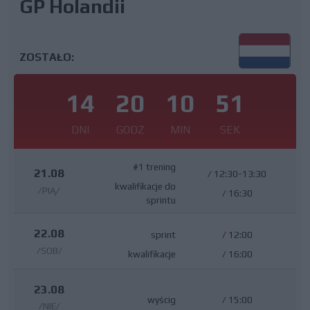
GP Holandii
ZOSTAŁO:
14
20
10
50
DNI
GODZ
MIN
SEK
#1 trening
21.08
/
12:30-13:30
kwalifikacje do
/PIĄ/
/
16:30
sprintu
22.08
sprint
/
12:00
/SOB/
kwalifikacje
/
16:00
23.08
wyścig
/
15:00
/NIE/