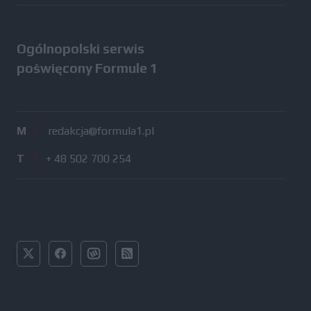
Ogólnopolski serwis
poświęcony Formule 1
M
/
redakcja@formula1.pl
T
/
+ 48 502 700 254