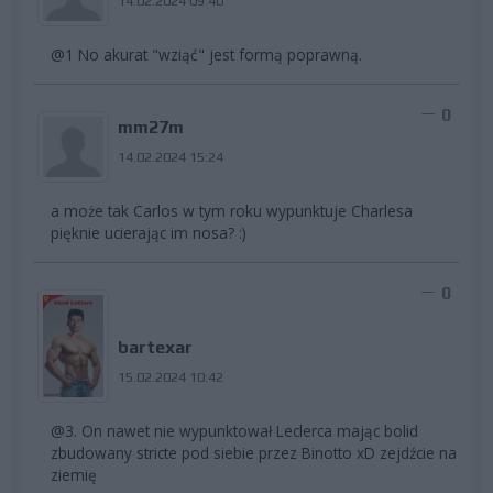
14.02.2024 09:40
@1 No akurat "wziąć" jest formą poprawną.
0
mm27m
14.02.2024 15:24
a może tak Carlos w tym roku wypunktuje Charlesa
pięknie ucierając im nosa? :)
0
bartexar
15.02.2024 10:42
@3. On nawet nie wypunktował Leclerca mając bolid
zbudowany stricte pod siebie przez Binotto xD zejdźcie na
ziemię