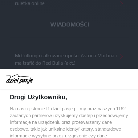
ruletka online
WIADOMOŚCI
McCullough całkowicie opuści Astona Martina i
ma trafić do Red Bulla (akt.)
Dochód F1 spadł o 61 procent względem
zeszłego sezonu
Obecne silniki muszą polegać na uczących się
Drogi Użytkowniku,
algorytmach?
Honda uświadomiła sobie skalę problemów z
Na naszej stronie f1.dziel-pasje.pl, my oraz naszych 1162
silnikiem dopiero w styczniu
zaufanych partnerów uzyskujemy dostęp i przechowujemy
informacje na urządzeniu oraz przetwarzamy dane
Audi planuje wprowadzić jeszcze cztery duże
osobowe, takie jak unikalne identyfikatory, standardowe
pakiety poprawek w 2026 roku
informacje wysyłane przez urządzenie czy dane