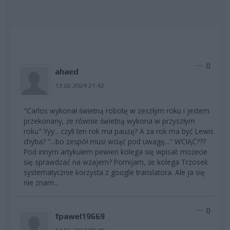
0
ahaed
13.02.2024 21:42
"Carlos wykonał świetną robotę w zeszłym roku i jestem
przekonany, że równie świetną wykona w przyszłym
roku" Yyy... czyli ten rok ma pauzę? A za rok ma być Lewis
chyba? "...bo zespół musi wciąć pod uwagę..." WCIĄĆ???
Pod innym artykułem pewien kolega się wpisał: możecie
się sprawdzać na wzajem? Pomijam, że kolega Trzosek
systematycznie korzysta z google translatora. Ale ja się
nie znam...
0
fpawel19669