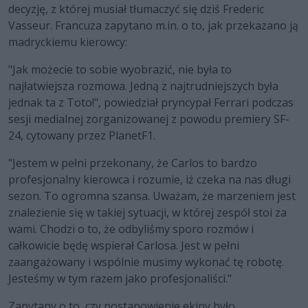
decyzję, z której musiał tłumaczyć się dziś Frederic
Vasseur. Francuza zapytano m.in. o to, jak przekazano ją
madryckiemu kierowcy:
"Jak możecie to sobie wyobrazić, nie była to
najłatwiejsza rozmowa. Jedną z najtrudniejszych była
jednak ta z Toto!", powiedział pryncypał Ferrari podczas
sesji medialnej zorganizowanej z powodu premiery SF-
24, cytowany przez PlanetF1.
"Jestem w pełni przekonany, że Carlos to bardzo
profesjonalny kierowca i rozumie, iż czeka na nas długi
sezon. To ogromna szansa. Uważam, że marzeniem jest
znalezienie się w takiej sytuacji, w której zespół stoi za
wami. Chodzi o to, że odbyliśmy sporo rozmów i
całkowicie będę wspierał Carlosa. Jest w pełni
zaangażowany i wspólnie musimy wykonać tę robotę.
Jesteśmy w tym razem jako profesjonaliści."
Zapytany o to, czy postanowienie ekipy było