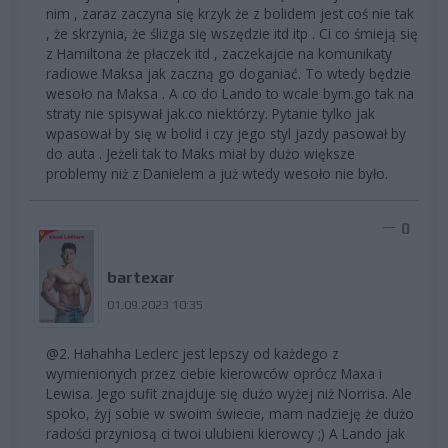
nim , zaraz zaczyna się krzyk że z bolidem jest coś nie tak
, że skrzynia, że ślizga się wszędzie itd itp . Ci co śmieją się
z Hamiltona że płaczek itd , zaczekajcie na komunikaty
radiowe Maksa jak zaczną go doganiać. To wtedy będzie
wesoło na Maksa . A co do Lando to wcale bym.go tak na
straty nie spisywał jak.co niektórzy. Pytanie tylko jak
wpasował by się w bolid i czy jego styl jazdy pasował by
do auta . Jeżeli tak to Maks miał by dużo większe
problemy niż z Danielem a już wtedy wesoło nie było.
0
bartexar
01.09.2023 10:35
@2. Hahahha Leclerc jest lepszy od każdego z
wymienionych przez ciebie kierowców oprócz Maxa i
Lewisa. Jego sufit znajduje się dużo wyżej niż Norrisa. Ale
spoko, żyj sobie w swoim świecie, mam nadzieję że dużo
radości przyniosą ci twoi ulubieni kierowcy ;) A Lando jak