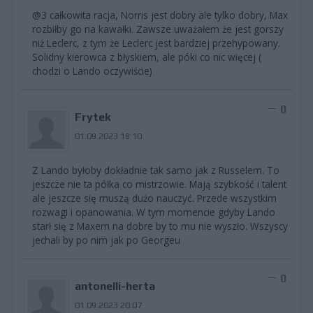
@3 całkowita racja, Norris jest dobry ale tylko dobry, Max
rozbiłby go na kawałki. Zawsze uważałem że jest gorszy
niż Leclerc, z tym że Leclerc jest bardziej przehypowany.
Solidny kierowca z błyskiem, ale póki co nic więcej (
chodzi o Lando oczywiście)
0
Frytek
01.09.2023 18:10
Z Lando byłoby dokładnie tak samo jak z Russelem. To
jeszcze nie ta półka co mistrzowie. Mają szybkość i talent
ale jeszcze się muszą dużo nauczyć. Przede wszystkim
rozwagi i opanowania. W tym momencie gdyby Lando
starł się z Maxem na dobre by to mu nie wyszło. Wszyscy
jechali by po nim jak po Georgeu
0
antonelli-herta
01.09.2023 20:07