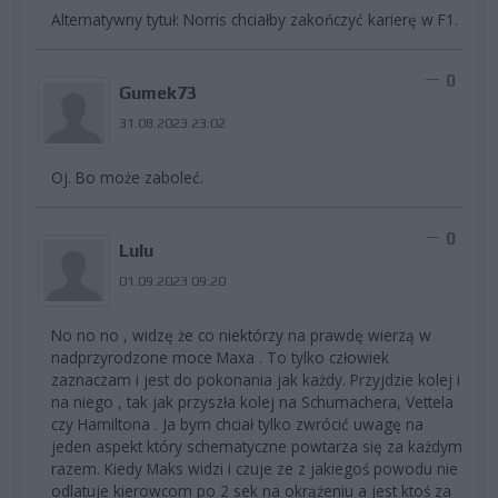
Alternatywny tytuł: Norris chciałby zakończyć karierę w F1.
0
Gumek73
31.08.2023 23:02
Oj. Bo może zaboleć.
0
Lulu
01.09.2023 09:20
No no no , widzę że co niektórzy na prawdę wierzą w
nadprzyrodzone moce Maxa . To tylko człowiek
zaznaczam i jest do pokonania jak każdy. Przyjdzie kolej i
na niego , tak jak przyszła kolej na Schumachera, Vettela
czy Hamiltona . Ja bym chciał tylko zwrócić uwagę na
jeden aspekt który schematyczne powtarza się za każdym
razem. Kiedy Maks widzi i czuje ze z jakiegoś powodu nie
odlatuje kierowcom po 2 sek na okrążeniu a jest ktoś za