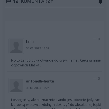
12
KOMENTARZY
0
Lulu
31.08.2023 17:32
No to Lando puka otwarcie do drzwi he he . Ciekawi mnie
odpowiedź Maska .
0
antonelli-herta
31.08.2023 18:24
I przegrałby, ale nieznacznie. Lando jest obecnie jedynym
kierowcą w stawce zdolnym dołączyć do absolutniej topki