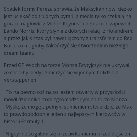
Spadek formy Pereza sprawia, że Meksykaninowi ciężko
jest uciekać od trudnych pytań, a media tylko czekają na
gorące nagłówki z Milton Keynes. Jeden z nich zapewnił
Lando Norris, który słynie z dobrych relacji z Holendrem,
a przez jakiś czas był nawet łączony z transferem do Red
Bulla, co mogłoby
zakończyć się stworzeniem niezłego
dream teamu
.
Przed GP Włoch na torze Monza Brytyjczyk nie ukrywał,
że chciałby kiedyś zmierzyć się w jednym bolidzie z
Verstappenem.
"To na pewno coś na co jestem otwarty w przyszłości"
mówił dziennikarzom zgromadzonym na torze Monza.
"Myślę, że mogę z pełnym sumieniem stwierdzić, że Max
to prawdopodobnie jeden z najlepszych kierowców w
historii Formuły 1."
"Nigdy nie ścigałem się przeciwko niemu przed dojściem