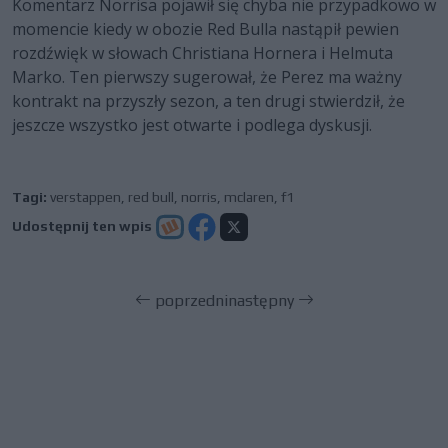
Komentarz Norrisa pojawił się chyba nie przypadkowo w
momencie kiedy w obozie Red Bulla nastąpił pewien
rozdźwięk w słowach Christiana Hornera i Helmuta
Marko. Ten pierwszy sugerował, że Perez ma ważny
kontrakt na przyszły sezon, a ten drugi stwierdził, że
jeszcze wszystko jest otwarte i podlega dyskusji.
Tagi:
verstappen
,
red bull
,
norris
,
mclaren
,
f1
Udostępnij ten wpis
poprzedni
następny