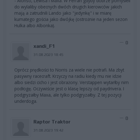
- Alonso, Lewisa i Maxa. W Ferrari gdyby dobrze pomyśleli
do wylaliby obecnych dwóch drugich kierowców jakich
mają a zatrudnili Lando jako "jedynkę" i w miarę
kumatego gościa jako dwójkę (ostrożnie na jeden sezon
Hulka albo Albonka).
0
xandi_F1
31.08.2023 18:45
Oprócz prędkości to Norris za wiele nie potrafi. Ma zbyt
pasywny racecraft. Krzyczy na radiu kiedy mu nie idzie
albo siedzi cicho i jest obrażony. Verstappen wytarłby nim
podłogę. Oczywiście jest o klasę lepszy od paydrivera. I
podgryzałby Maxa, ale tylko podgryzałby. Z tej pozycji
underdoga.
0
Raptor Traktor
31.08.2023 19:42