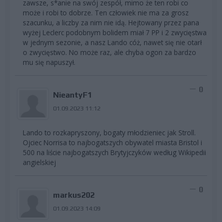
zawsze, s*anie na swój zespół, mimo że ten robi co
może i robi to dobrze. Ten człowiek nie ma za grosz
szacunku, a liczby za nim nie idą. Hejtowany przez pana
wyżej Leclerc podobnym bolidem miał 7 PP i 2 zwycięstwa
w jednym sezonie, a nasz Lando cóż, nawet się nie otarł
o zwycięstwo. No może raz, ale chyba ogon za bardzo
mu się napuszył.
0
NieantyF1
01.09.2023 11:12
Lando to rozkapryszony, bogaty młodzieniec jak Stroll.
Ojciec Norrisa to najbogatszych obywatel miasta Bristol i
500 na liście najbogatszych Brytyjczyków według Wikipedii
angielskiej
0
markus202
01.09.2023 14:09