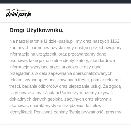
Audi planuje wprowadzić jeszcze cztery duże
pakiety poprawek w 2026 roku
Gasly dołączył do krytyki obecnych
Drogi Użytkowniku,
samochodów F1
McCullough opuści Astona Martina z końcem
Na naszej stronie f1.dziel-pasje.pl, my oraz naszych 1162
2026 roku
zaufanych partnerów uzyskujemy dostęp i przechowujemy
informacje na urządzeniu oraz przetwarzamy dane
Poszkodowani kibice z GP Las Vegas 2023
osobowe, takie jak unikalne identyfikatory, standardowe
otrzymają częściowy zwrot pieniędzy
informacje wysyłane przez urządzenie czy dane
przeglądania w celu zapewniania spersonalizowanych
reklam, wybór spersonalizowanych treści, pomiar reklam i
treści, badanie odbiorców oraz ulepszanie usług. Za zgodą
© 2004 - 2026 GPmedia
Polityka prywatności
Serwis internetowy, z którego korzystasz, używa plików
Użytkownika my i Zaufani Partnerzy możemy używać
cookies. Są to pliki instalowane w urządzeniach
Kopiowanie treści bez
dokładnych danych geolokalizacyjnych oraz aktywnie
końcowych osób korzystających z serwisu, w celu
skanować charakterystykę urządzenia do celów
zgody autorów zabronione.
administrowania serwisem, poprawy jakości
identyfikacji. Ponieważ cenimy Twoją prywatność, prosimy
świadczonych usług w tym dostosowania treści serwisu
o zgodę na korzystanie z tych technologii poprzez
do preferencji użytkownika, utrzymania sesji
kliknięcie „Akceptuję”. Zgoda jest dobrowolna i zawsze
użytkownika oraz dla celów statystycznych i