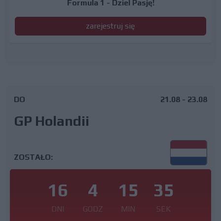
Formula 1 - Dziel Pasję!
zarejestruj się
DO
21.08 - 23.08
GP Holandii
ZOSTAŁO:
16
4
15
34
DNI
GODZ
MIN
SEK