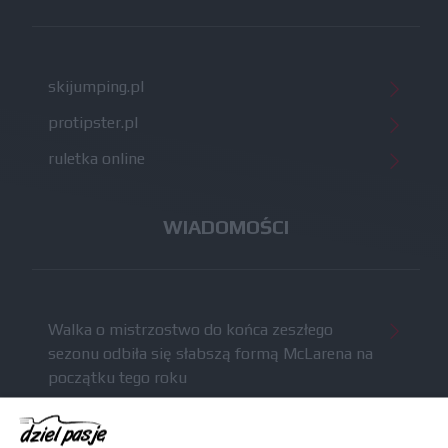
skijumping.pl
protipster.pl
ruletka online
WIADOMOŚCI
Walka o mistrzostwo do końca zeszłego
sezonu odbiła się słabszą formą McLarena na
początku tego roku
McCullough całkowicie opuści Astona Martina i
ma trafić do Red Bulla (akt.)