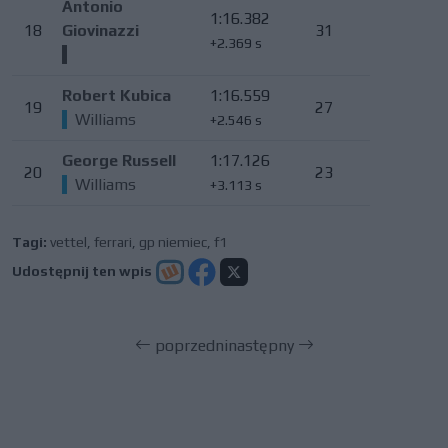
Antonio
1:16.382
18
Giovinazzi
31
+2.369 s
Robert Kubica
1:16.559
19
27
Williams
+2.546 s
George Russell
1:17.126
20
23
Williams
+3.113 s
Tagi:
vettel
,
ferrari
,
gp niemiec
,
f1
Udostępnij ten wpis
poprzedni
następny