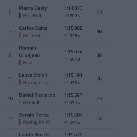
Pierre Gasly
1:14.813
6
23
Red Bull
+0.800 s
Carlos Sainz
1:15.062
7
30
McLaren
+1.049 s
Romain
1:15.074
8
Grosjean
30
+1.061 s
Haas
Lance Stroll
1:15.191
9
26
Racing Point
+1.178 s
Daniel Ricciardo
1:15.567
10
23
Renault
+1.554 s
Sergio Perez
1:15.604
11
24
Racing Point
+1.591 s
Lando Norris
1:15.616