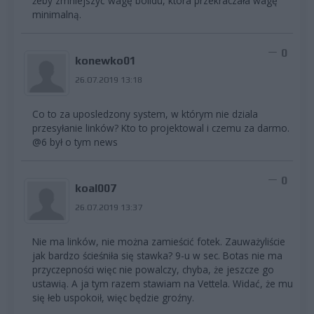
żeby zmniejszyć wagę bolidu, która przekraczała wagę
minimalną.
0
konewko01
26.07.2019 13:18
Co to za uposledzony system, w którym nie dziala
przesyłanie linków? Kto to projektowal i czemu za darmo.
@6 był o tym news
0
koal007
26.07.2019 13:37
Nie ma linków, nie można zamieścić fotek. Zauważyliście
jak bardzo ścieśniła się stawka? 9-u w sec. Botas nie ma
przyczepności więc nie powalczy, chyba, że jeszcze go
ustawią. A ja tym razem stawiam na Vettela. Widać, że mu
się łeb uspokoił, więc będzie groźny.