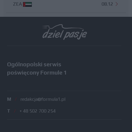
ZEA
08.12
Wszystkie testy
Ogólnopolski serwis
poświęcony Formule 1
M
/
redakcja@formula1.pl
T
/
+ 48 502 700 254