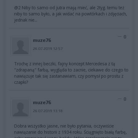
@2 Niby to samo od jutra mają mieć, ale 2tyg. temu też
niby to samo było, a jak widać na powtórkach i zdjęciach,
jednak nie...
0
muze76
26.07.2019 12:57
Trochę z innej beczki, fajny koncept Mercedesa z tą
"zdrapaną" farbą, wygląda to zacnie, ciekawe do czego to
nawiązuje tak się zastanawiam, czy pomysł po prostu z
czapki?
0
muze76
26.07.2019 13:18
Dobra wszystko jasne, nie było pytania, oczywiście
nawiązanie do historii z 1934 roku. Ściągnięto białą farbę,