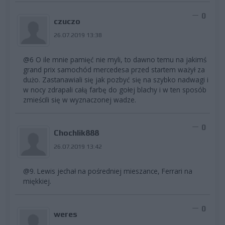
0
czuczo
26.07.2019 13:38
@6 O ile mnie pamięć nie myli, to dawno temu na jakimś
grand prix samochód mercedesa przed startem ważył za
dużo. Zastanawiali się jak pozbyć się na szybko nadwagi i
w nocy zdrapali całą farbę do gołej blachy i w ten sposób
zmieścili się w wyznaczonej wadze.
0
Chochlik888
26.07.2019 13:42
@9. Lewis jechał na pośredniej mieszance, Ferrari na
miękkiej.
0
weres