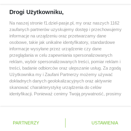
Dochód F1 spadł o 61 procent względem
Drogi Użytkowniku,
zeszłego sezonu
Obecne silniki muszą polegać na uczących się
Na naszej stronie f1.dziel-pasje.pl, my oraz naszych 1162
algorytmach?
zaufanych partnerów uzyskujemy dostęp i przechowujemy
informacje na urządzeniu oraz przetwarzamy dane
Honda uświadomiła sobie skalę problemów z
osobowe, takie jak unikalne identyfikatory, standardowe
silnikiem dopiero w styczniu
informacje wysyłane przez urządzenie czy dane
przeglądania w celu zapewniania spersonalizowanych
reklam, wybór spersonalizowanych treści, pomiar reklam i
treści, badanie odbiorców oraz ulepszanie usług. Za zgodą
© 2004 - 2026 GPmedia
Polityka prywatności
Serwis internetowy, z którego korzystasz, używa plików
Użytkownika my i Zaufani Partnerzy możemy używać
cookies. Są to pliki instalowane w urządzeniach
Kopiowanie treści bez
dokładnych danych geolokalizacyjnych oraz aktywnie
końcowych osób korzystających z serwisu, w celu
skanować charakterystykę urządzenia do celów
zgody autorów zabronione.
administrowania serwisem, poprawy jakości
identyfikacji. Ponieważ cenimy Twoją prywatność, prosimy
świadczonych usług w tym dostosowania treści serwisu
o zgodę na korzystanie z tych technologii poprzez
do preferencji użytkownika, utrzymania sesji
kliknięcie „Akceptuję”. Zgoda jest dobrowolna i zawsze
użytkownika oraz dla celów statystycznych i
możesz ją zmienić/wycofać klikając przycisk ustawień
Ta strona jest nieoficjalną stroną internetową i nie jest
targetowania behawioralnego reklamy.
prywatności znajdujący się w lewym dolnym rogu strony
powiązana w żaden sposób z grupą przedsiębiorstw Formula
PARTNERZY
Dowiedz się więcej o naszej polityce
USTAWIENIA
. Niektóre rodzaje przetwarzania danych nie wymagają
One, oraz oznaczeniami F1, FORMULA ONE, FORMULA 1 FIA
prywatności