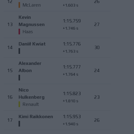
12
26
McLaren
+1.603 s
Kevin
1:15.759
13
Magnussen
27
+1.746 s
Haas
Daniił Kwiat
1:15.776
14
30
+1.763 s
Alexander
1:15.777
15
Albon
24
+1.764 s
Nico
1:15.823
16
Hulkenberg
23
+1.810 s
Renault
Kimi Raikkonen
1:15.953
17
26
+1.940 s