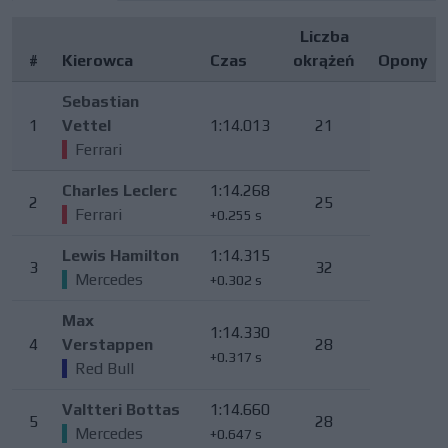
Liczba
#
Kierowca
Czas
okrążeń
Opony
Sebastian
1
Vettel
1:14.013
21
Ferrari
Charles Leclerc
1:14.268
2
25
Ferrari
+0.255 s
Lewis Hamilton
1:14.315
3
32
Mercedes
+0.302 s
Max
1:14.330
4
Verstappen
28
+0.317 s
Red Bull
Valtteri Bottas
1:14.660
5
28
Mercedes
+0.647 s