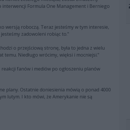
po interwencji Formula One Management i Berniego
ko wersją roboczą. Teraz jesteśmy w tym interesie,
jesteśmy zadowoleni robiąc to."
chodzi o przejściową stronę, była to jedna z wielu
at temu. Niedługo wrócimy, więksi i mocniejsi."
z reakcji fanów i mediów po ogłoszeniu planów
ne plany. Ostatnie doniesienia mówią o ponad 4000
m lutym. I kto mówi, że Amerykanie nie są