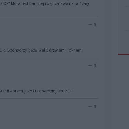
SO" która jest bardziej rozpoznawalna ta 1więc
0
lić. Sponsorzy będą walić drzwiami i oknami
0
 !! - brzmi jakoś tak bardziej BYCZO ;)
0