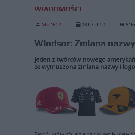
WIADOMOŚCI
Mac1602
08.03.2009
516
Windsor: Zmiana nazwy
Jeden z twórców nowego amerykańsk
że wymuszona zmiana nazwy i logo 
Zespół, który oficjalnie ogłosił swoje plany