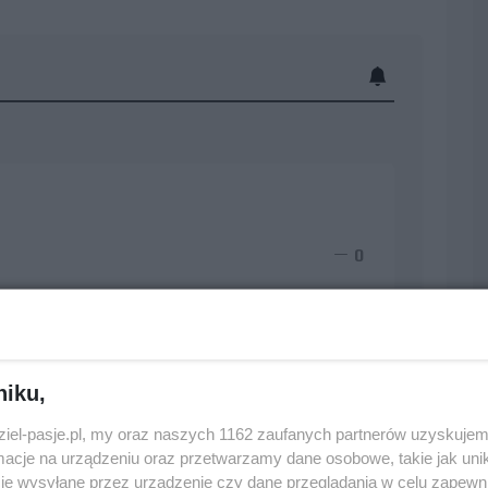
0
SF1 Team.
niku,
0
dziel-pasje.pl, my oraz naszych 1162 zaufanych partnerów uzyskujem
cje na urządzeniu oraz przetwarzamy dane osobowe, takie jak unika
je wysyłane przez urządzenie czy dane przeglądania w celu zapewn