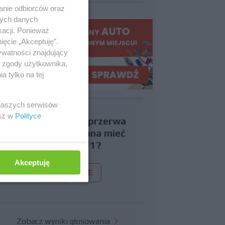
anie odbiorców oraz
nych danych
kacji. Ponieważ
ięcie „Akceptuję”.
ywatności znajdujący
ą zgody użytkownika,
 tylko na tej
 naszych serwisów
esz w
Polityce
Czy uważasz, że przerwa
wakacyjna powinna mieć
miejsce w F1?
Akceptuję
TAK
NIE
Zobacz wyniki głosowania