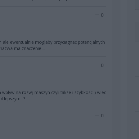
0
 ale ewentualnie moglaby przyciagnac potencjalnych
 nazwa ma znaczenie ...
0
 wplyw na rozwj maszyn czyli takze i szybkosc :) wiec
l lepszym :P
0