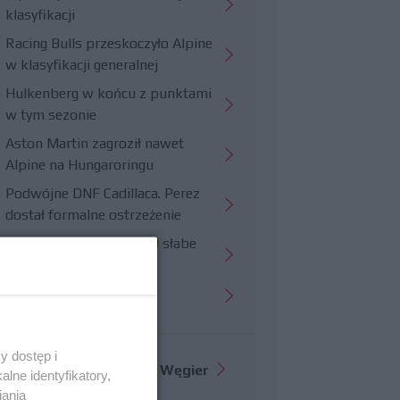
klasyfikacji
Racing Bulls przeskoczyło Alpine
w klasyfikacji generalnej
Hulkenberg w końcu z punktami
w tym sezonie
Aston Martin zagroził nawet
Alpine na Hungaroringu
Podwójne DNF Cadillaca. Perez
dostał formalne ostrzeżenie
Hungaroring potwierdził słabe
strony Williamsa
Trudny wyścig Haasa
y dostęp i
Więcej informacji o
GP Węgier
lne identyfikatory,
iania