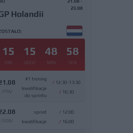
DO
21.08 -
23.08
GP Holandii
ZOSTAŁO:
15
15
48
58
DNI
GODZ
MIN
SEK
#1 trening
21.08
/
12:30-13:30
kwalifikacje
/PIĄ/
/
16:30
do sprintu
22.08
sprint
/
12:00
/SOB/
kwalifikacje
/
16:00