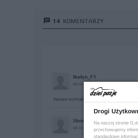
14
KOMENTARZY
Budyn_F1
08.03.2009 16:34
Nazwa normalna chociaz byla by lepsza U
Drogi Użytkow
Skoczek130
Na naszej stronie f1.
08.03.2009 16:46
przechowujemy informa
standardowe informac