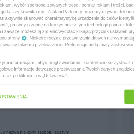
obry zespół.
klam, wybór spersonalizowanych treści, pomiar reklam i treści, bad
 zgodą Użytkownika my i Zaufani Partnerzy możemy używać dokład
az aktywnie skanować charakterystykę urządzenia do celów identyfi
0
ść, prosimy o zgodę na korzystanie z tych technologii poprzez klikn
a i zawsze możesz ją zmienić/wycofać klikając przycisk ustawień pr
ogu strony
. Niektóre rodzaje przetwarzania danych nie wymagaj
iwić się takiemu przetwarzaniu. Preferencje będą miały zastosowania
jmie
szymi informacjami, abyś mógł świadomie i komfortowo korzystać z
0
gółowe informacje dotyczące przetwarzania Twoich danych znajdzi
s
. oraz po kliknięciu w „Ustawienia”.
USTAWIENIA
0
30 nazwa nie czyni zespołu lepszym.