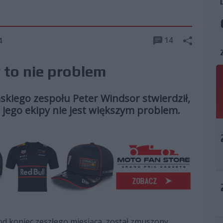
14
4
 to nie problem
iego zespołu Peter Windsor stwierdził,
jego ekipy nie jest większym problem.
 pod koniec zeszłego miesiąca, został zmuszony