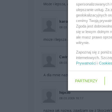
Może i lepsza, ale nie dobra nazwa czyni d
spersonalizowanych re
ulepszanie usług. Za
geolokalizacyjnych or
cenimy Twoją prywatno
karolekkk
Zgoda jest dobrowoln
08.03.2009 17:13
się w lewym dolnym r
ale masz prawo sprzec
moze i liepsza ale zobaczymy czy sie przy
witrynie.
Zapoznaj się z poniż
Cwirs
internetowych. Szcze
08.03.2009 18:12
Prywatności
i
Cookie
A dla mnie nazwa ma ogromne znaczenie
PARTNERZY
hipcio
08.03.2009 18:17
nazwa jak nazwa, zgadzam się z Skoczek1