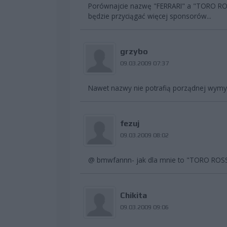
Porównajcie nazwę "FERRARI" a "TORO ROS
będzie przyciągać więcej sponsorów...
grzybo
09.03.2009 07:37
Nawet nazwy nie potrafią porządnej wymyś
fezuj
09.03.2009 08:02
@ bmwfannn- jak dla mnie to "TORO ROSSO"
Chikita
09.03.2009 09:06