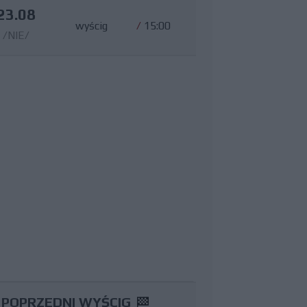
23.08
wyścig
/
15:00
/NIE/
POPRZEDNI WYŚCIG