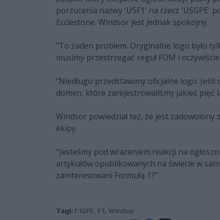
porzucenia nazwy 'USF1' na rzecz 'USGPE' 
Ecclestone. Windsor jest jednak spokojny.
"To żaden problem. Oryginalne logo było tyl
musimy przestrzegać reguł FOM i oczywiście 
"Niedługo przedstawimy oficjalne logo. Jeśli 
domen, które zarejestrowaliśmy jakieś pięć l
Windsor powiedział też, że jest zadowolony 
ekipy.
"Jesteśmy pod wrażeniem reakcji na ogłoszo
artykułów opublikowanych na świecie w samy
zainteresowani Formułą 1?"
Tagi:
F1GPE
,
F1
,
Windsor