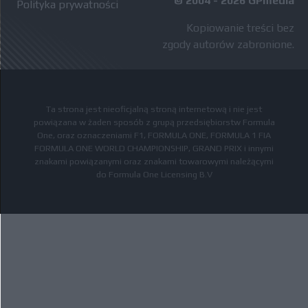
© 2004 - 2026 GPmedia
Polityka prywatności
Kopiowanie treści bez
zgody autorów zabronione.
Ta strona jest nieoficjalną stroną internetową i nie jest
powiązana w żaden sposób z grupą przedsiębiorstw Formula
One, oraz oznaczeniami F1, FORMULA ONE, FORMULA 1 FIA
FORMULA ONE WORLD CHAMPIONSHIP, GRAND PRIX i innymi
znakami powiązanymi oraz znakami towarowymi należącymi
do Formula One Licensing B.V