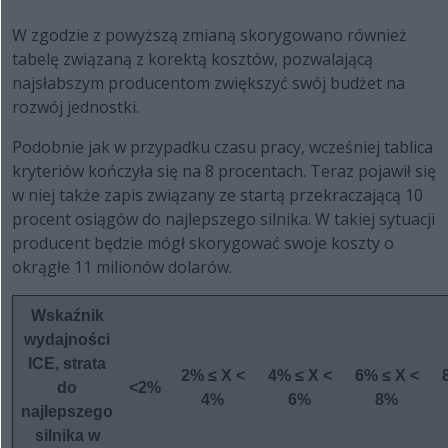
W zgodzie z powyższą zmianą skorygowano również
tabelę związaną z korektą kosztów, pozwalającą
najsłabszym producentom zwiększyć swój budżet na
rozwój jednostki.
Podobnie jak w przypadku czasu pracy, wcześniej tablica
kryteriów kończyła się na 8 procentach. Teraz pojawił się
w niej także zapis związany ze startą przekraczającą 10
procent osiągów do najlepszego silnika. W takiej sytuacji
producent będzie mógł skorygować swoje koszty o
okrągłe 11 milionów dolarów.
Wskaźnik
wydajności
ICE, strata
2% ≤ X <
4% ≤ X <
6% ≤ X <
do
<2%
4%
6%
8%
najlepszego
silnika w