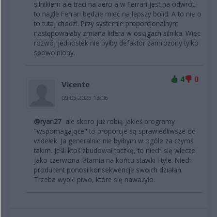
silnikiem ale traci na aero a w Ferrari jest na odwrót,
to nagle Ferrari będzie mieć najlepszy bolid. A to nie o
to tutaj chodzi. Przy systemie proporcjonalnym
następowałaby zmiana lidera w osiągach silnika. Więc
rozwój jednostek nie byłby defaktor zamrożony tylko
spowolniony.
4
0
Vicente
09.05.2026 13:06
@ryan27
ale skoro już robią jakieś programy
"wspomagające" to proporcje są sprawiedliwsze od
widełek. Ja generalnie nie byłbym w ogóle za czymś
takim. Jeśli ktoś zbudował taczkę, to niech się wlecze
jako czerwona latarnia na końcu stawki i tyle. Niech
producent ponosi konsekwencje swoich działań.
Trzeba wypić piwo, które się naważyło.