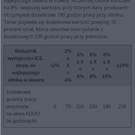
najlepszego układu w stawce. Wcześniej tablice kończyła
na 8% i większej wartości, przy których dany producent
otrzymywał dodatkowe 190 godzin pracy przy silniku.
Teraz pojawiła się dodatkowa wartość powyżej 10
procent strat, która umożliwi skorzystanie z
dodatkowych 230 godzin pracy przy jednostce.
Wskaźnik
2%
4%
6%
8%
wydajności ICE,
≤
≤ X
≤ X
≤ X
strata do
<2%
X
≥10%
<
<
<
najlepszego
<
6%
8%
10%
silnika w stawce
4%
Dodatkowe
godziny pracy
przyznane
0
70
110
150
190
230
na okres ADUO
(w godzinach)