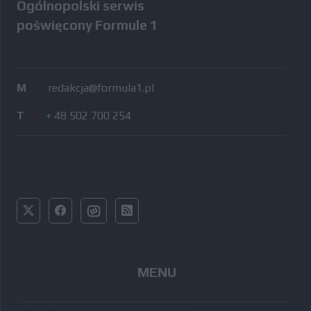
Ogólnopolski serwis
poświęcony Formule 1
M
/
redakcja@formula1.pl
T
/
+ 48 502 700 254
MENU