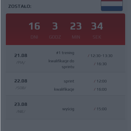
ZOSTAŁO:
16
3
23
33
DNI
GODZ
MIN
SEK
#1 trening
21.08
/
12:30-13:30
kwalifikacje do
/PIĄ/
/
16:30
sprintu
22.08
sprint
/
12:00
/SOB/
kwalifikacje
/
16:00
23.08
wyścig
/
15:00
/NIE/