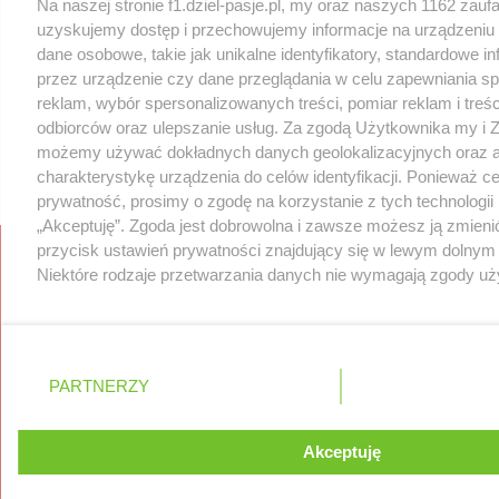
Na naszej stronie f1.dziel-pasje.pl, my oraz naszych 1162 zau
uzyskujemy dostęp i przechowujemy informacje na urządzeniu
dane osobowe, takie jak unikalne identyfikatory, standardowe i
przez urządzenie czy dane przeglądania w celu zapewniania s
reklam, wybór spersonalizowanych treści, pomiar reklam i treśc
odbiorców oraz ulepszanie usług. Za zgodą Użytkownika my i Z
możemy używać dokładnych danych geolokalizacyjnych oraz 
charakterystykę urządzenia do celów identyfikacji. Ponieważ c
prywatność, prosimy o zgodę na korzystanie z tych technologii 
„Akceptuję”. Zgoda jest dobrowolna i zawsze możesz ją zmienić
przycisk ustawień prywatności znajdujący się w lewym dolnym
Serwis internetowy, z którego korzystasz, używa plików cooki
Niektóre rodzaje przetwarzania danych nie wymagają zgody uż
instalowane w urządzeniach końcowych osób korzystających z
prawo sprzeciwić się takiemu przetwarzaniu. Preferencje będą
administrowania serwisem, poprawy jakości świadczonyc
tylko na tej witrynie.
dostosowania treści serwisu do preferencji użytkownika, u
użytkownika oraz dla celów statystycznych i targetowania
Zapoznaj się z poniższymi informacjami, abyś mógł świadomie
PARTNERZY
reklamy.
korzystać z naszych serwisów internetowych. Szczegółowe in
Dowiedz się więcej o naszej polityce prywa
przetwarzania Twoich danych znajdziesz w
Polityce Prywatnoś
kliknięciu w „Ustawienia”.
Akceptuję
ROZUMIEM