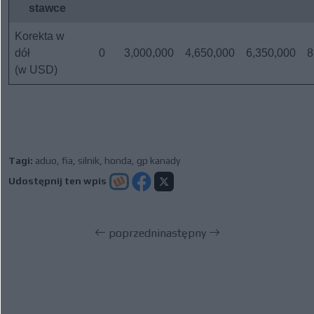
stawce
Korekta w
dół
0
3,000,000
4,650,000
6,350,000
8
(w USD)
Tagi:
aduo
,
fia
,
silnik
,
honda
,
gp kanady
Udostępnij ten wpis
poprzedni
następny