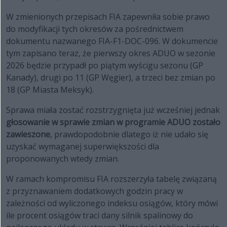
W zmienionych przepisach FIA zapewniła sobie prawo
do modyfikacji tych okresów za pośrednictwem
dokumentu nazwanego FIA-F1-DOC-096. W dokumencie
tym zapisano teraz, że pierwszy okres ADUO w sezonie
2026 będzie przypadł po piątym wyścigu sezonu (GP
Kanady), drugi po 11 (GP Węgier), a trzeci bez zmian po
18 (GP Miasta Meksyk).
Sprawa miała zostać rozstrzygnięta już wcześniej jednak
głosowanie w sprawie zmian w programie ADUO zostało
zawieszone
, prawdopodobnie dlatego iż nie udało się
uzyskać wymaganej superwiększości dla
proponowanych wtedy zmian.
W ramach kompromisu FIA rozszerzyła tabelę związaną
z przyznawaniem dodatkowych godzin pracy w
zależności od wyliczonego indeksu osiągów, który mówi
ile procent osiągów traci dany silnik spalinowy do