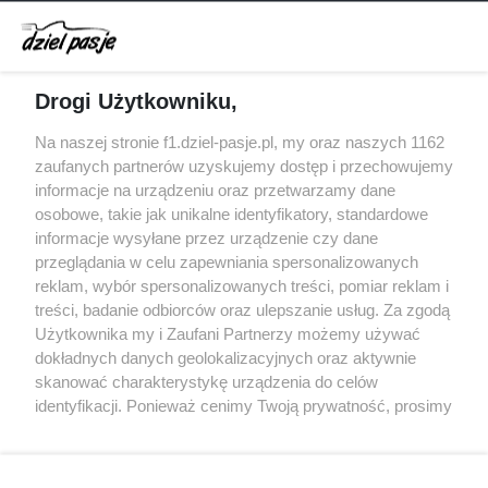
Obecne silniki muszą polegać na uczących się
algorytmach?
Honda uświadomiła sobie skalę problemów z
Drogi Użytkowniku,
silnikiem dopiero w styczniu
Audi planuje wprowadzić jeszcze cztery duże
Na naszej stronie f1.dziel-pasje.pl, my oraz naszych 1162
pakiety poprawek w 2026 roku
zaufanych partnerów uzyskujemy dostęp i przechowujemy
informacje na urządzeniu oraz przetwarzamy dane
Gasly dołączył do krytyki obecnych
osobowe, takie jak unikalne identyfikatory, standardowe
samochodów F1
informacje wysyłane przez urządzenie czy dane
przeglądania w celu zapewniania spersonalizowanych
reklam, wybór spersonalizowanych treści, pomiar reklam i
treści, badanie odbiorców oraz ulepszanie usług. Za zgodą
© 2004 - 2026 GPmedia
Polityka prywatności
Serwis internetowy, z którego korzystasz, używa plików
Użytkownika my i Zaufani Partnerzy możemy używać
cookies. Są to pliki instalowane w urządzeniach
Kopiowanie treści bez
dokładnych danych geolokalizacyjnych oraz aktywnie
końcowych osób korzystających z serwisu, w celu
zgody autorów zabronione.
skanować charakterystykę urządzenia do celów
administrowania serwisem, poprawy jakości
identyfikacji. Ponieważ cenimy Twoją prywatność, prosimy
świadczonych usług w tym dostosowania treści serwisu
o zgodę na korzystanie z tych technologii poprzez
do preferencji użytkownika, utrzymania sesji
kliknięcie „Akceptuję”. Zgoda jest dobrowolna i zawsze
użytkownika oraz dla celów statystycznych i
możesz ją zmienić/wycofać klikając przycisk ustawień
Ta strona jest nieoficjalną stroną internetową i nie jest