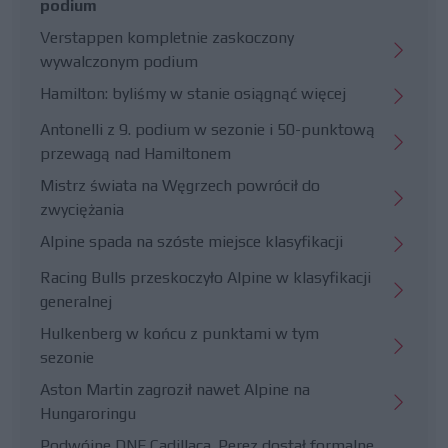
podium
Verstappen kompletnie zaskoczony
wywalczonym podium
Hamilton: byliśmy w stanie osiągnąć więcej
Antonelli z 9. podium w sezonie i 50-punktową
przewagą nad Hamiltonem
Mistrz świata na Węgrzech powrócił do
zwyciężania
Alpine spada na szóste miejsce klasyfikacji
Racing Bulls przeskoczyło Alpine w klasyfikacji
generalnej
Hulkenberg w końcu z punktami w tym
sezonie
Aston Martin zagroził nawet Alpine na
Hungaroringu
Podwójne DNF Cadillaca. Perez dostał formalne