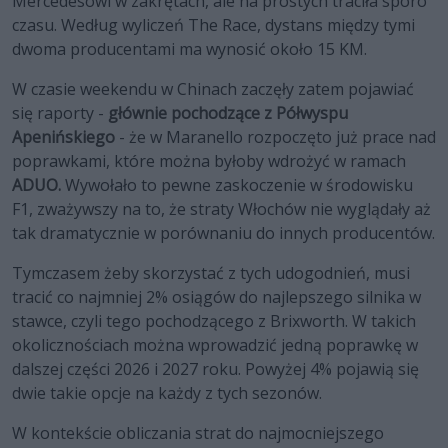
Mercedesowi w zakrętach, ale na prostych traciła sporo
czasu. Według wyliczeń The Race, dystans między tymi
dwoma producentami ma wynosić około 15 KM.
W czasie weekendu w Chinach zaczęły zatem pojawiać
się raporty -
głównie pochodzące z Półwyspu
Apenińskiego
- że w Maranello rozpoczęto już prace nad
poprawkami, które można byłoby wdrożyć w ramach
ADUO.
Wywołało to pewne zaskoczenie w środowisku
F1, zważywszy na to, że straty Włochów nie wyglądały aż
tak dramatycznie w porównaniu do innych producentów.
Tymczasem żeby skorzystać z tych udogodnień, musi
tracić co najmniej 2% osiągów do najlepszego silnika w
stawce, czyli tego pochodzącego z Brixworth. W takich
okolicznościach można wprowadzić jedną poprawkę w
dalszej części 2026 i 2027 roku. Powyżej 4% pojawią się
dwie takie opcje na każdy z tych sezonów.
W kontekście obliczania strat do najmocniejszego