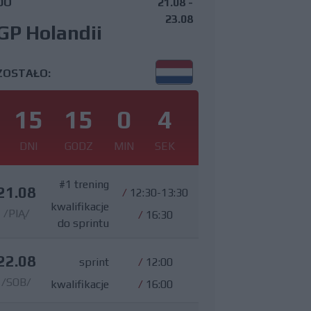
DO
21.08 -
23.08
GP Holandii
ZOSTAŁO:
15
15
0
3
DNI
GODZ
MIN
SEK
#1 trening
21.08
/
12:30-13:30
kwalifikacje
/PIĄ/
/
16:30
do sprintu
22.08
sprint
/
12:00
/SOB/
kwalifikacje
/
16:00