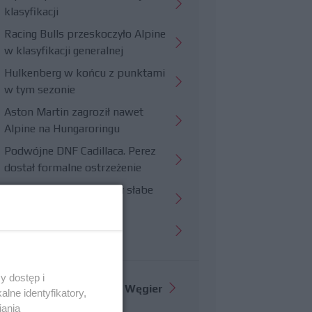
klasyfikacji
Racing Bulls przeskoczyło Alpine
w klasyfikacji generalnej
Hulkenberg w końcu z punktami
w tym sezonie
Aston Martin zagroził nawet
Alpine na Hungaroringu
Podwójne DNF Cadillaca. Perez
dostał formalne ostrzeżenie
Hungaroring potwierdził słabe
strony Williamsa
Trudny wyścig Haasa
y dostęp i
Więcej informacji o
GP Węgier
lne identyfikatory,
iania