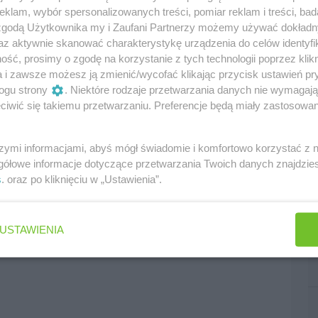
klam, wybór spersonalizowanych treści, pomiar reklam i treści, bad
bry wynik i nie mogliśmy zrobić nic lepszego niż
 zgodą Użytkownika my i Zaufani Partnerzy możemy używać dokład
rcie. Jutro najważniejsze będzie to aby dobrze
az aktywnie skanować charakterystykę urządzenia do celów identyfi
rincie widzieliśmy, jak mocne było Ferrari.
ść, prosimy o zgodę na korzystanie z tych technologii poprzez klikn
a i zawsze możesz ją zmienić/wycofać klikając przycisk ustawień pr
, więc będziemy musieli być w najlepszej formie.
ogu strony
. Niektóre rodzaje przetwarzania danych nie wymagaj
ające walczyć o zwycięstwo, ale wszystko
iwić się takiemu przetwarzaniu. Preferencje będą miały zastosowania
 niedzielę."
szymi informacjami, abyś mógł świadomie i komfortowo korzystać z
gółowe informacje dotyczące przetwarzania Twoich danych znajdzi
e
,
sprint
,
2026
s
. oraz po kliknięciu w „Ustawienia”.
USTAWIENIA
edni
następny