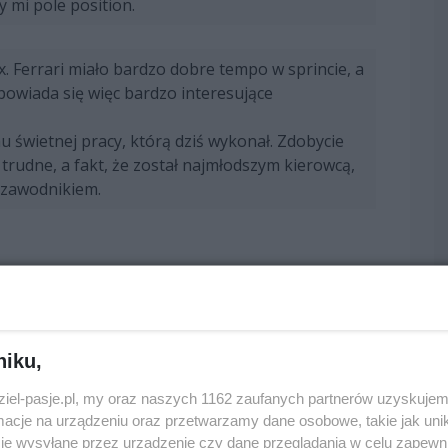
y mi pole position.
. Ferrari miało bardzo dobre tempo w sprincie, a
powiada się więc bardzo interesujące
 świetnej pracy, którą dziś wykonał. Zdobycie
 trudne, a fakt, że został najmłodszym kierowcą,
t zawodnikiem.
ość chaotyczne. Pod koniec Q2 mieliśmy problem z
mienić na nowe tuż przed rozpoczęciem Q3. Gdy
niku,
ż coś wydawało się nie tak i musiałem wrócić do
zespół zdołał ponownie wypuścić mnie na tor i
dziel-pasje.pl, my oraz naszych 1162 zaufanych partnerów uzyskujem
y wycisnąć maksimum z samochodu.
cje na urządzeniu oraz przetwarzamy dane osobowe, takie jak unika
je wysyłane przez urządzenie czy dane przeglądania w celu zapewn