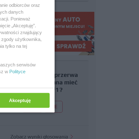
anie odbiorców oraz
nych danych
kacji. Ponieważ
ięcie „Akceptuję”.
ywatności znajdujący
ą zgody użytkownika,
 tylko na tej
 naszych serwisów
esz w
Polityce
Czy uważasz, że przerwa
wakacyjna powinna mieć
miejsce w F1?
Akceptuję
TAK
NIE
Zobacz wyniki głosowania