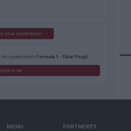
 by pisać komentarze
cz do społeczności
Formula 1 - Dziel Pasję!
ejestruj się
MENU
PARTNERZY