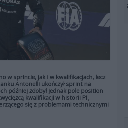
w sprincie, jak i w kwalifikacjach, lecz
anku Antonelli ukończył sprint na
och później zdobył jednak pole position
cięzcą kwalifikacji w historii F1,
erzącego się z problemami technicznymi