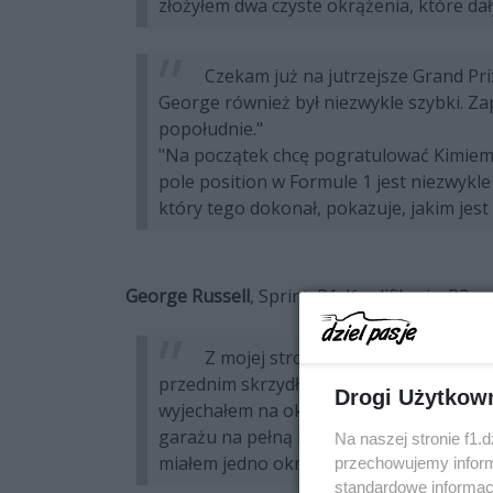
złożyłem dwa czyste okrążenia, które dał
Czekam już na jutrzejsze Grand Prix
George również był niezwykle szybki. Za
popołudnie."
"Na początek chcę pogratulować Kimiemu
pole position w Formule 1 jest niezwykle
który tego dokonał, pokazuje, jakim jes
George Russell
, Sprint: P1; Kwalifikacje: P2
Z mojej strony kwalifikacje były d
przednim skrzydłem, ale udało się je wy
Drogi Użytkow
wyjechałem na okrążenie wyjazdowe, wcią
garażu na pełną kontrolę. Na szczęście 
Na naszej stronie f1.
miałem jedno okrążenie pomiarowe, ab
przechowujemy informa
standardowe informac