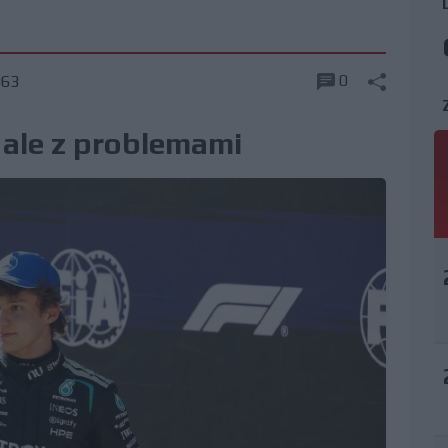
0
963
ale z problemami