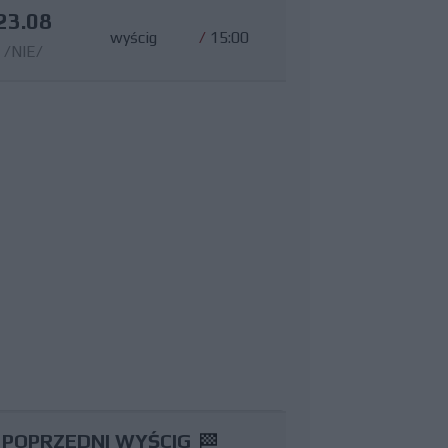
23.08
wyścig
/
15:00
/NIE/
POPRZEDNI WYŚCIG