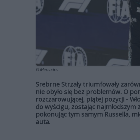
© Mercedes
Srebrne Strzały triumfowały zarówno 
nie obyło się bez problemów. O por
rozczarowującej, piątej pozycji - Wł
do wyścigu, zostając najmłodszym zwy
pokonując tym samym Russella, mi
auta.