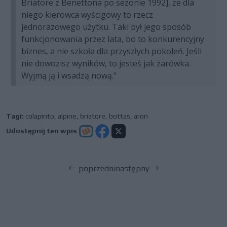
Briatore z Benettona po sezonie 1992], że dla
niego kierowca wyścigowy to rzecz
jednorazowego użytku. Taki był jego sposób
funkcjonowania przez lata, bo to konkurencyjny
biznes, a nie szkoła dla przyszłych pokoleń. Jeśli
nie dowozisz wyników, to jesteś jak żarówka.
Wyjmą ją i wsadzą nową."
Tagi:
colapinto
,
alpine
,
briatore
,
bottas
,
aron
Udostępnij ten wpis
poprzedni
następny