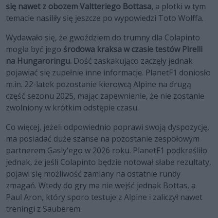
się nawet z obozem Valtteriego Bottasa,
a plotki w tym
temacie nasiliły się jeszcze po wypowiedzi Toto Wolffa.
Wydawało się, że gwoździem do trumny dla Colapinto
mogła być jego
środowa kraksa w czasie testów Pirelli
na Hungaroringu.
Dość zaskakująco zaczęły jednak
pojawiać się zupełnie inne informacje. PlanetF1 doniosło
m.in. 22-latek pozostanie kierowcą Alpine na drugą
część sezonu 2025, mając zapewnienie, że nie zostanie
zwolniony w krótkim odstępie czasu.
Co więcej, jeżeli odpowiednio poprawi swoją dyspozycję,
ma posiadać duże szanse na pozostanie zespołowym
partnerem Gasly'ego w 2026 roku. PlanetF1 podkreśliło
jednak, że jeśli Colapinto będzie notował słabe rezultaty,
pojawi się możliwość zamiany na ostatnie rundy
zmagań. Wtedy do gry ma nie wejść jednak Bottas, a
Paul Aron, który sporo testuje z Alpine i zaliczył nawet
treningi z Sauberem.