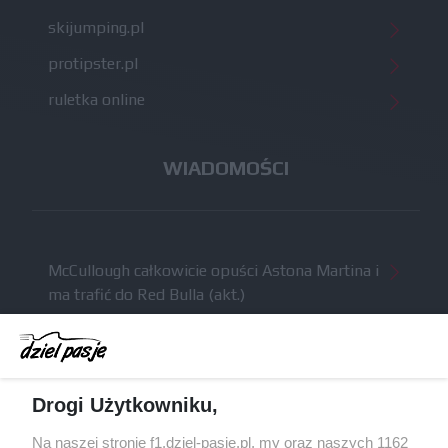
skijumping.pl
protipster.pl
ruletka online
WIADOMOŚCI
McCullough całkowicie opuści Astona Martina i
ma trafić do Red Bulla (akt.)
Dochód F1 spadł o 61 procent względem
zeszłego sezonu
Obecne silniki muszą polegać na uczących się
Drogi Użytkowniku,
algorytmach?
Honda uświadomiła sobie skalę problemów z
Na naszej stronie f1.dziel-pasje.pl, my oraz naszych 1162