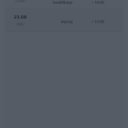
/SOB/
kwalifikacje
/
16:00
23.08
wyścig
/
15:00
/NIE/