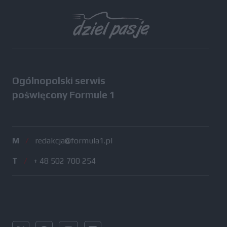
Wszystkie testy
Ogólnopolski serwis
poświęcony Formule 1
M
/
redakcja@formula1.pl
T
/
+ 48 502 700 254