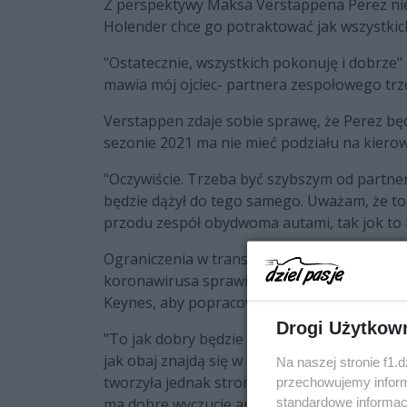
Z perspektywy Maksa Verstappena Perez nie m
Holender chce go potraktować jak wszystki
"Ostatecznie, wszystkich pokonuję i dobrze"
mawia mój ojciec- partnera zespołowego trze
Verstappen zdaje sobie sprawę, że Perez będ
sezonie 2021 ma nie mieć podziału na kiero
"Oczywiście. Trzeba być szybszym od partne
będzie dążył do tego samego. Uważam, że to
przodu zespół obydwoma autami, tak jok to b
Ograniczenia w transporcie do Wielkiej Bry
koronawirusa sprawiły, że Perez uziemiony j
Keynes, aby popracować na symulatorze Red
Drogi Użytkow
"To jak dobry będzie nasz duet kierowców w
jak obaj znajdą się w bolidzie" przekonywał 
Na naszej stronie f1.
tworzyła jednak stromy trend wzrostowy. On z
przechowujemy informa
ma dobre wyczucie auta podczas wyścigu."
standardowe informac