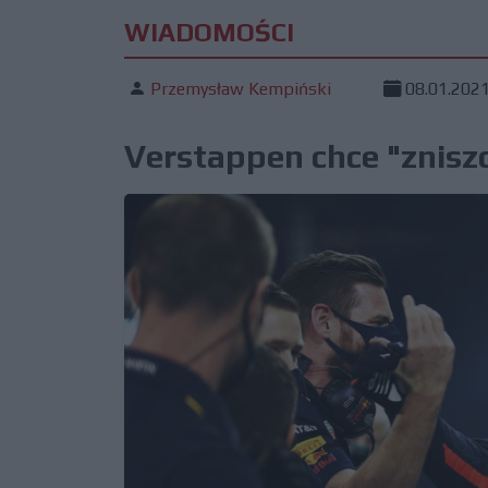
WIADOMOŚCI
Przemysław Kempiński
08.01.202
Verstappen chce "znisz