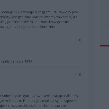
". Jednego się promuje a drugiemu rzuca kłody pod
ierwszy jest genialny. Max to świetny zawodnik, ale
 silny podział na lidera i pomocnika więc takie
łowego brzmią po prostu śmiesznie.
0
h? Każdy pamięta 1994
0
o sobie zapamiętał, surowo wychowując Maksa by
go w kierunku F1 stary Jos miał dla syna zapewne
tujesz mistrzowski poziom, albo na zawsze