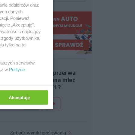
anie odbiorców oraz
nych danych
kacji. Ponieważ
ięcie „Akceptuję”.
ywatności znajdujący
ą zgody użytkownika,
 tylko na tej
 naszych serwisów
esz w
Polityce
Czy uważasz, że przerwa
wakacyjna powinna mieć
miejsce w F1?
Akceptuję
TAK
NIE
Zobacz wyniki głosowania