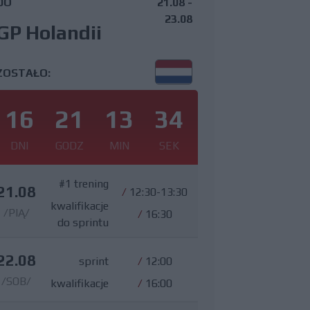
DO
21.08 -
23.08
GP Holandii
ZOSTAŁO:
16
21
13
33
DNI
GODZ
MIN
SEK
#1 trening
21.08
/
12:30-13:30
kwalifikacje
/PIĄ/
/
16:30
do sprintu
22.08
sprint
/
12:00
/SOB/
kwalifikacje
/
16:00