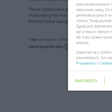
spersonalizowanych re
"Perez zdołał także potwierdzić swoją formę
ulepszanie usług. Za
Hulkenberg nie miał takiej możliwości" dodaw
geolokalizacyjnych or
Red Bull może zaangażować Niemca.
cenimy Twoją prywatno
Zgoda jest dobrowoln
się w lewym dolnym r
ale masz prawo sprzec
Tagi:
verstappen
,
red bull
,
perez
,
2021
witrynie.
Udostępnij ten wpis
Zapoznaj się z poniż
internetowych. Szcze
Prywatności
i
Cookie
poprz
PARTNERZY