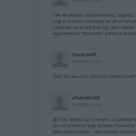
08.01.2021 12:22
Tak się właśnie sztucznie tworzy "legendy
nogi a na końcu zachwyca się jaki to ten p
każdy wie, że w Red Bullu był, jest i będzie
wypowiedzi o "niszczeniu" partnera zespo
XandrasPL
08.01.2021 12:37
Stary Jos wie co to zniszczyć partnera ha
alfaholik166
08.01.2021 13:23
@2 Tak. Można być pewnym, że boleśnie t
ten nie powtórzył jego błędów. Prowadząc 
tylko jeden przekaz - albo od razu prezen