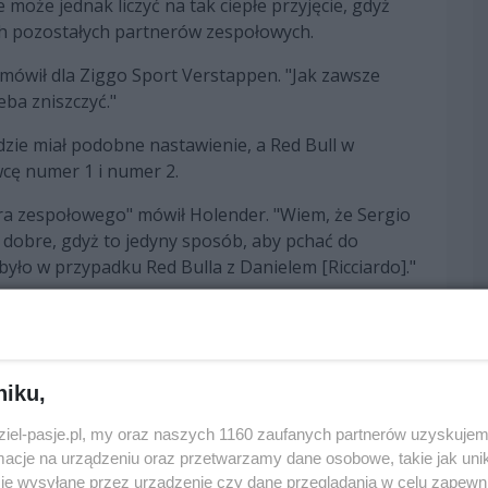
oże jednak liczyć na tak ciepłe przyjęcie, gdyż
ch pozostałych partnerów zespołowych.
 mówił dla Ziggo Sport Verstappen. "Jak zawsze
ba zniszczyć."
zie miał podobne nastawienie, a Red Bull w
wcę numer 1 i numer 2.
ra zespołowego" mówił Holender. "Wiem, że Sergio
 dobre, gdyż to jedyny sposób, aby pchać do
yło w przypadku Red Bulla z Danielem [Ricciardo]."
tanii spowodowane przez kolejne uderzenie
est w Meksyku i nie może udać się do Milton
 Bulla.
niku,
 porównaniu do Hamiltona i Bottasa dowiemy się
Marko. "Krzywa Pereza w drugiej części roku
dziel-pasje.pl, my oraz naszych 1160 zaufanych partnerów uzyskujem
awsze potrafi znaleźć dla siebie dobrą pozycję i
cje na urządzeniu oraz przetwarzamy dane osobowe, takie jak unika
je wysyłane przez urządzenie czy dane przeglądania w celu zapewn