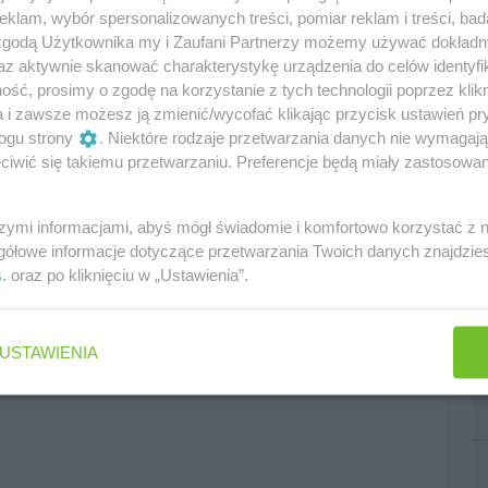
klam, wybór spersonalizowanych treści, pomiar reklam i treści, bad
 na przestrzeni sezonu, podczas gdy Nico
 zgodą Użytkownika my i Zaufani Partnerzy możemy używać dokład
ał odnosząc się do spekulacji, które sugerowały, że
az aktywnie skanować charakterystykę urządzenia do celów identyfi
ść, prosimy o zgodę na korzystanie z tych technologii poprzez klikn
a i zawsze możesz ją zmienić/wycofać klikając przycisk ustawień pr
ogu strony
. Niektóre rodzaje przetwarzania danych nie wymagaj
iwić się takiemu przetwarzaniu. Preferencje będą miały zastosowania
szymi informacjami, abyś mógł świadomie i komfortowo korzystać z
gółowe informacje dotyczące przetwarzania Twoich danych znajdzi
s
. oraz po kliknięciu w „Ustawienia”.
edni
następny
USTAWIENIA