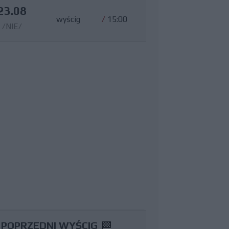
23.08
wyścig
/
15:00
/NIE/
POPRZEDNI WYŚCIG