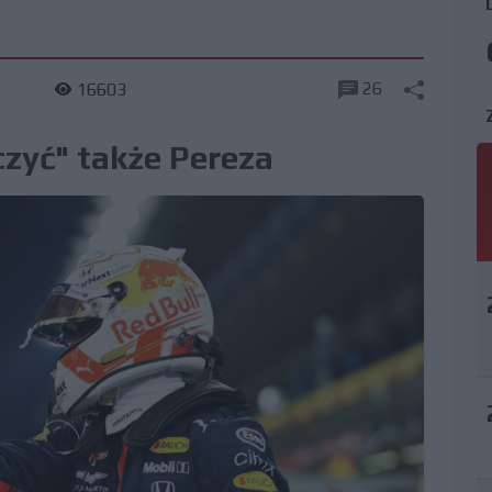
26
1
16603
czyć" także Pereza