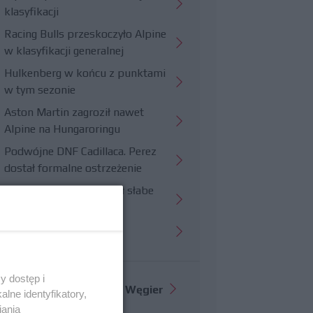
klasyfikacji
Racing Bulls przeskoczyło Alpine
w klasyfikacji generalnej
Hulkenberg w końcu z punktami
w tym sezonie
Aston Martin zagroził nawet
Alpine na Hungaroringu
Podwójne DNF Cadillaca. Perez
dostał formalne ostrzeżenie
Hungaroring potwierdził słabe
strony Williamsa
Trudny wyścig Haasa
y dostęp i
Więcej informacji o
GP Węgier
lne identyfikatory,
iania