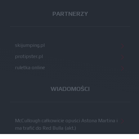
PARTNERZY
skijumping.pl
protipster.pl
ruletka online
WIADOMOŚCI
McCullough całkowicie opuści Astona Martina i
ma trafić do Red Bulla (akt.)
Dochód F1 spadł o 61 procent względem