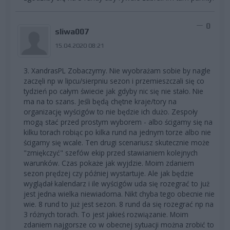
0
sliwa007
15.04.2020 08:21
3. XandrasPL Zobaczymy. Nie wyobrażam sobie by nagle
zaczęli np w lipcu/sierpniu sezon i przemieszczali się co
tydzień po całym świecie jak gdyby nic się nie stało. Nie
ma na to szans. Jeśli będą chętne kraje/tory na
organizację wyścigów to nie będzie ich dużo. Zespoły
mogą stać przed prostym wyborem - albo ścigamy się na
kilku torach robiąc po kilka rund na jednym torze albo nie
ścigamy się wcale. Ten drugi scenariusz skutecznie może
"zmiękczyć" szefów ekip przed stawianiem kolejnych
warunków. Czas pokaże jak wyjdzie. Moim zdaniem
sezon prędzej czy później wystartuje. Ale jak będzie
wyglądał kalendarz i ile wyścigów uda się rozegrać to już
jest jedna wielka niewiadoma. Nikt chyba tego obecnie nie
wie. 8 rund to już jest sezon. 8 rund da się rozegrać np na
3 różnych torach. To jest jakieś rozwiązanie. Moim
zdaniem najgorsze co w obecnej sytuacji można zrobić to