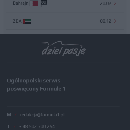
Bahrajn
20.02
ZEA
08.12
Wszystkie testy
Ogólnopolski serwis
poświęcony Formule 1
M
/
redakcja@formula1.pl
T
/
+ 48 502 700 254