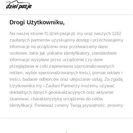
zeszłego sezonu
Obecne silniki muszą polegać na uczących się
Drogi Użytkowniku,
algorytmach?
Honda uświadomiła sobie skalę problemów z
Na naszej stronie f1.dziel-pasje.pl, my oraz naszych 1162
silnikiem dopiero w styczniu
zaufanych partnerów uzyskujemy dostęp i przechowujemy
informacje na urządzeniu oraz przetwarzamy dane
Audi planuje wprowadzić jeszcze cztery duże
osobowe, takie jak unikalne identyfikatory, standardowe
pakiety poprawek w 2026 roku
informacje wysyłane przez urządzenie czy dane
przeglądania w celu zapewniania spersonalizowanych
reklam, wybór spersonalizowanych treści, pomiar reklam i
treści, badanie odbiorców oraz ulepszanie usług. Za zgodą
© 2004 - 2026 GPmedia
Polityka prywatności
Serwis internetowy, z którego korzystasz, używa plików
Użytkownika my i Zaufani Partnerzy możemy używać
cookies. Są to pliki instalowane w urządzeniach
Kopiowanie treści bez
dokładnych danych geolokalizacyjnych oraz aktywnie
końcowych osób korzystających z serwisu, w celu
skanować charakterystykę urządzenia do celów
zgody autorów zabronione.
administrowania serwisem, poprawy jakości
identyfikacji. Ponieważ cenimy Twoją prywatność, prosimy
świadczonych usług w tym dostosowania treści serwisu
o zgodę na korzystanie z tych technologii poprzez
do preferencji użytkownika, utrzymania sesji
kliknięcie „Akceptuję”. Zgoda jest dobrowolna i zawsze
użytkownika oraz dla celów statystycznych i
możesz ją zmienić/wycofać klikając przycisk ustawień
Ta strona jest nieoficjalną stroną internetową i nie jest
targetowania behawioralnego reklamy.
prywatności znajdujący się w lewym dolnym rogu strony
powiązana w żaden sposób z grupą przedsiębiorstw Formula