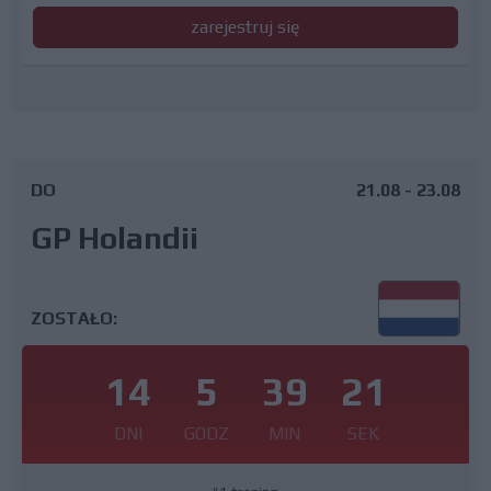
zarejestruj się
DO
21.08 - 23.08
GP Holandii
ZOSTAŁO:
14
5
39
20
DNI
GODZ
MIN
SEK