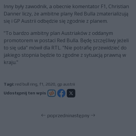
Inny były zawodnik, a obecnie komentator F1, Christian
Danner liczy, że ambitne plany Red Bulla zmaterializują
się i GP Austrii odbędzie się zgodnie z planem.
"To bardzo ambitny plan Austriaków z oddanym
promotorem w postaci Red Bulla. Będę szczęśliwy jeżeli
to się uda" mówił dla RTL. "Nie potrafię przewidzieć do
jakiego stopnia będzie to zgodne z sytuacją prawną w
kraju."
Tagi:
red bull ring
,
f1
,
2020
,
gp austrii
Udostępnij ten wpis
poprzedni
następny