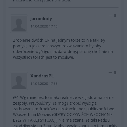
0
jaromlody
14.04.2020 17:15
Zrobienie dwóch GP na jednym torze to nie taki zły
pomysł, a jeszcze lepszym rozwiązaniem byłoby
odwrócenie wyścigu i jazda w drugą stronę choć nie na
wszystkich torach jest to możliwe.
0
XandrasPL
14.04.2020 17:58
@1 Wg mnie jest to mało realne ze względów na same
zespoły. Przypuśćmy, że mogą zrobić wyścig z
zachowaniem środków ostrożności, bez publiczności we
Włoszech na Monzie. (GDYBY OCZYWIŚCIE WŁOCHY NIE
BYŁY W TAKIEJ SYTUACJI) Nie ma szans, że taki RedBull
zgodziłby się na 3 rundy aby rywale zabrali im tam punkty.