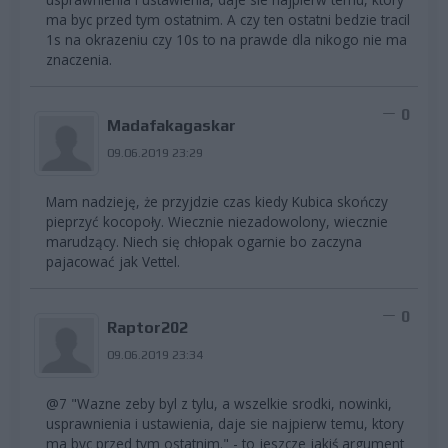
ma byc przed tym ostatnim. A czy ten ostatni bedzie tracil
1s na okrazeniu czy 10s to na prawde dla nikogo nie ma
znaczenia.
0
Madafakagaskar
09.06.2019 23:29
Mam nadzieję, że przyjdzie czas kiedy Kubica skończy
pieprzyć kocopoły. Wiecznie niezadowolony, wiecznie
marudzący. Niech się chłopak ogarnie bo zaczyna
pajacować jak Vettel.
0
Raptor202
09.06.2019 23:34
@7 "Wazne zeby byl z tylu, a wszelkie srodki, nowinki,
usprawnienia i ustawienia, daje sie najpierw temu, ktory
ma byc przed tym ostatnim." - to jeszcze jakiś argument