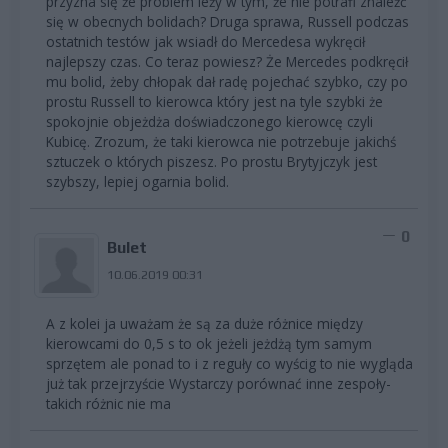
przyzna się że problem leży w tym, że nie potrafi znaleźć
się w obecnych bolidach? Druga sprawa, Russell podczas
ostatnich testów jak wsiadł do Mercedesa wykręcił
najlepszy czas. Co teraz powiesz? Że Mercedes podkręcił
mu bolid, żeby chłopak dał radę pojechać szybko, czy po
prostu Russell to kierowca który jest na tyle szybki że
spokojnie objeżdża doświadczonego kierowcę czyli
Kubicę. Zrozum, że taki kierowca nie potrzebuje jakichś
sztuczek o których piszesz. Po prostu Brytyjczyk jest
szybszy, lepiej ogarnia bolid.
0
Bulet
10.06.2019 00:31
A z kolei ja uważam że są za duże różnice między
kierowcami do 0,5 s to ok jeżeli jeżdżą tym samym
sprzętem ale ponad to i z reguły co wyścig to nie wygląda
już tak przejrzyście Wystarczy porównać inne zespoły-
takich różnic nie ma