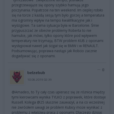
przegrzewające się opony szybko hamują jego
poczynania. Popatrzcie na ten weekend. Im cieplej robiło
się na torze z każdą sesją tym było gorzej a temperatura
ma ogromny wpływ na tempo kwalifikacyjne jak i
wyścigowe. Ta sama sytuacja była w Barcelonie. Śmie
przypuszczać że obecne problemy Roberta to nie
hamulce, jak mówi, tylko opony które pod wpływem
temperatury nie trzymają. BTW problem KUB z oponami
występował nawet jak ścigał się w BMW i w RENAULT.
Podsumowując, poprawa nastąpi jak Robcio zacznie
dogadywać się z oponami.
0
belzebub
10.06.2019 02:39
@Amadeo, to Ty cały czas upierasz się że różnica między
tymi kierowcami wynika TYLKO z poprawek, które dostaje
Russell. Kolega @25 słusznie zauważył, a na co wcześniej
nie zwróciłem uwagi że problem Kubicy może wynikać z
problemu z właściwą pracą z oponami. Dlaczego dzisiaj