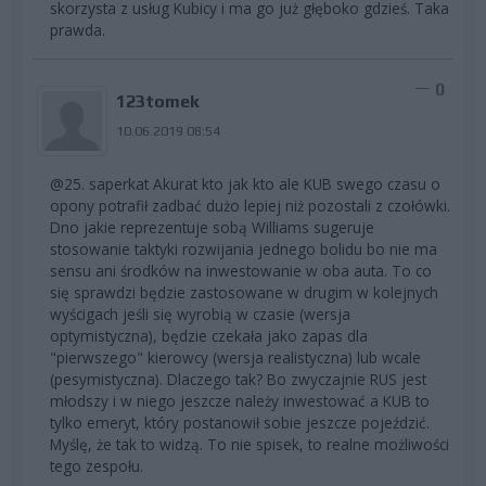
skorzysta z usług Kubicy i ma go już głęboko gdzieś. Taka
prawda.
0
123tomek
10.06.2019 08:54
@25. saperkat Akurat kto jak kto ale KUB swego czasu o
opony potrafił zadbać dużo lepiej niż pozostali z czołówki.
Dno jakie reprezentuje sobą Williams sugeruje
stosowanie taktyki rozwijania jednego bolidu bo nie ma
sensu ani środków na inwestowanie w oba auta. To co
się sprawdzi będzie zastosowane w drugim w kolejnych
wyścigach jeśli się wyrobią w czasie (wersja
optymistyczna), będzie czekała jako zapas dla
"pierwszego" kierowcy (wersja realistyczna) lub wcale
(pesymistyczna). Dlaczego tak? Bo zwyczajnie RUS jest
młodszy i w niego jeszcze należy inwestować a KUB to
tylko emeryt, który postanowił sobie jeszcze pojeździć.
Myślę, że tak to widzą. To nie spisek, to realne możliwości
tego zespołu.