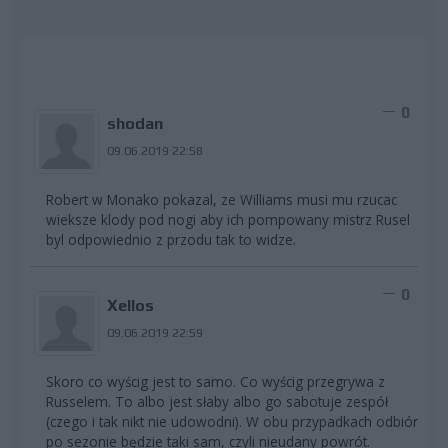
0
shodan
09.06.2019 22:58
Robert w Monako pokazal, ze Williams musi mu rzucac
wieksze klody pod nogi aby ich pompowany mistrz Rusel
byl odpowiednio z przodu tak to widze.
0
Xellos
09.06.2019 22:59
Skoro co wyścig jest to samo. Co wyścig przegrywa z
Russelem. To albo jest słaby albo go sabotuje zespół
(czego i tak nikt nie udowodni). W obu przypadkach odbiór
po sezonie będzie taki sam, czyli nieudany powrót.