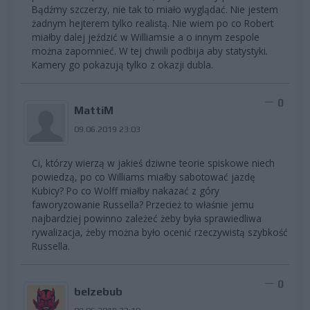
Bądźmy szczerzy, nie tak to miało wyglądać. Nie jestem
żadnym hejterem tylko realistą. Nie wiem po co Robert
miałby dalej jeździć w Williamsie a o innym zespole
można zapomnieć. W tej chwili podbija aby statystyki.
Kamery go pokazują tylko z okazji dubla.
0
MattiM
09.06.2019 23:03
Ci, którzy wierzą w jakieś dziwne teorie spiskowe niech
powiedzą, po co Williams miałby sabotować jazdę
Kubicy? Po co Wolff miałby nakazać z góry
faworyzowanie Russella? Przecież to właśnie jemu
najbardziej powinno zależeć żeby była sprawiedliwa
rywalizacja, żeby można było ocenić rzeczywistą szybkość
Russella.
0
belzebub