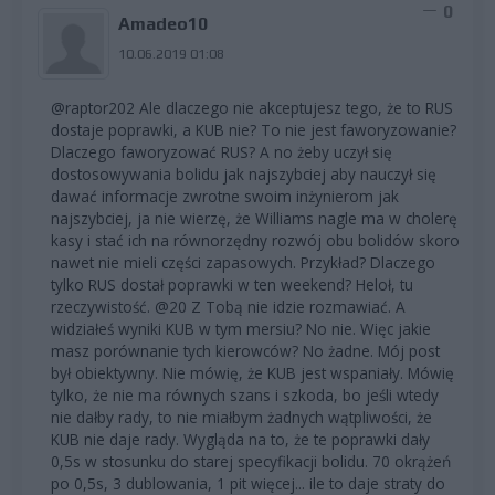
0
Amadeo10
10.06.2019 01:08
@raptor202 Ale dlaczego nie akceptujesz tego, że to RUS
dostaje poprawki, a KUB nie? To nie jest faworyzowanie?
Dlaczego faworyzować RUS? A no żeby uczył się
dostosowywania bolidu jak najszybciej aby nauczył się
dawać informacje zwrotne swoim inżynierom jak
najszybciej, ja nie wierzę, że Williams nagle ma w cholerę
kasy i stać ich na równorzędny rozwój obu bolidów skoro
nawet nie mieli części zapasowych. Przykład? Dlaczego
tylko RUS dostał poprawki w ten weekend? Heloł, tu
rzeczywistość. @20 Z Tobą nie idzie rozmawiać. A
widziałeś wyniki KUB w tym mersiu? No nie. Więc jakie
masz porównanie tych kierowców? No żadne. Mój post
był obiektywny. Nie mówię, że KUB jest wspaniały. Mówię
tylko, że nie ma równych szans i szkoda, bo jeśli wtedy
nie dałby rady, to nie miałbym żadnych wątpliwości, że
KUB nie daje rady. Wygląda na to, że te poprawki dały
0,5s w stosunku do starej specyfikacji bolidu. 70 okrążeń
po 0,5s, 3 dublowania, 1 pit więcej... ile to daje straty do