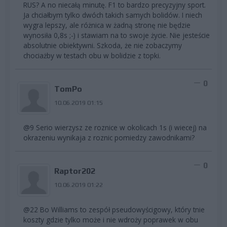
RUS? A no niecałą minutę. F1 to bardzo precyzyjny sport.
Ja chciałbym tylko dwóch takich samych bolidów. I niech
wygra lepszy, ale różnica w żadną stronę nie będzie
wynosiła 0,8s ;-) i stawiam na to swoje życie. Nie jesteście
absolutnie obiektywni. Szkoda, że nie zobaczymy
chociażby w testach obu w bolidzie z topki.
0
TomPo
10.06.2019 01:15
@9 Serio wierzysz ze roznice w okolicach 1s (i wiecej) na
okrazeniu wynikaja z roznic pomiedzy zawodnikami?
0
Raptor202
10.06.2019 01:22
@22 Bo Williams to zespół pseudowyścigowy, który tnie
koszty gdzie tylko może i nie wdroży poprawek w obu