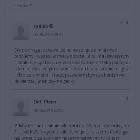
szkodzi*
0
rysiek45
09.06.2019 23:49
Swoją drogą ,ciekawe ,że na torze ,gdzie miał mieć
problemy , wypadł w miarę dobrze , a tu , na łatwiejszym
- fatalnie. Skąd tak duże wahania formy? I trzeba pamiętać
,kto nie jeździ w tym sezonie ,komu trzeba zrobić miejsce
, i kto za kim stoi , i raczej szwabom bym za bardzo nie
dowierzał , w ich piękne gadki.
0
Del_Piero
09.06.2019 23:50
Gdyby RK sam z siebie tyle tracił do GR, to nie wróciłby do
F1. Jeśli KUB faktycznie taki cienki jest, to czemu Claire go
nie wyrzuci ze skutkiem natychmiastowym, tylko jest