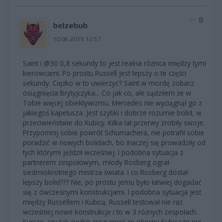
0
belzebub
10.06.2019 12:57
Saint i @30 0,8 sekundy to jest realna różnica między tymi
kierowcami. Po prostu Russell jest lepszy o te części
sekundy. Ciężko w to uwierzyć? Saint w mordę zobacz
osiągnięcia Brytyjczyka... Co jak co, ale sądziłem że w
Tobie więcej obiektywizmu. Mercedes nie wyciągnął go z
jakiegoś kapelusza. Jest szybki i dobrze rozumie bolid, w
przeciwieństwie do Kubicy. Kilka lat przerwy zrobiły swoje.
Przypomnij sobie powrót Schumachera, nie potrafił sobie
poradzić w nowych bolidach, bo inaczej się prowadziły od
tych którymi jeździł wcześniej. I podobna sytuacja z
partnerem zespołowym, młody Rosberg ograł
siedmiokrotnego mistrza świata. I co Rosberg dostał
lepszy bolid??? Nie, po prostu jemu było łatwiej dogadać
się z ówczesnymi konstrukcjami. I podobna sytuacja jest
między Russellem i Kubicą. Russell testował nie raz
wcześniej nowe konstrukcje i to w 3 różnych zespołach.
Kurcze, czy tak ciężko zrozumieć że obecny Kubica to nie