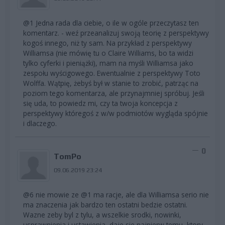
@1 Jedna rada dla ciebie, o ile w ogóle przeczytasz ten
komentarz. - weź przeanalizuj swoją teorię z perspektywy
kogoś innego, niż ty sam. Na przykład z perspektywy
Williamsa (nie mówię tu o Claire Williams, bo ta widzi
tylko cyferki i pieniążki), mam na myśli Williamsa jako
zespołu wyścigowego. Ewentualnie z perspektywy Toto
Wolffa. Wątpię, żebyś był w stanie to zrobić, patrząc na
poziom tego komentarza, ale przynajmniej spróbuj. Jeśli
się uda, to powiedz mi, czy ta twoja koncepcja z
perspektywy któregoś z w/w podmiotów wygląda spójnie
i dlaczego.
0
TomPo
09.06.2019 23:24
@6 nie mowie ze @1 ma racje, ale dla Williamsa serio nie
ma znaczenia jak bardzo ten ostatni bedzie ostatni.
Wazne zeby byl z tylu, a wszelkie srodki, nowinki,
usprawnienia i ustawienia, daje sie najpierw temu, ktory