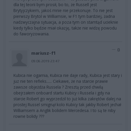
dla tej teorii bym prosił, bo to, że Russell jest
Brytyjczykiem, jakoś mnie nie przekonuje. To nie jest
pierwszy Brytol w Williamsie, w F1 tym bardziej, żadna
nadzwyczajna sytuacja, a poza tym on stamtąd ucieknie
kiedy tylko będzie miał okazję, także nie widzę powodu
do faworyzowania.
0
mariusz-f1
09.06.2019 23:47
Kubica nie ogarnia, Kubica nie daje rady, Kubica jest stary i
juz nie ten refleks...... Ciekawe, że na starcie prawie
zawsze objeżdża Russela ? Zresztą przed chwilą
obejrzałem onboard startu Kubicy i Russela i gdy na
starcie Robert go wyprzedzil to już kilka zakrętów dalej na
prostej Russel smignął kolo Kubicy tak jakby Robert jechał
Williamsem a Anglik bolidem Mercedesa. I to są te niby
rowne bolidy ???