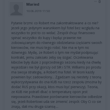
0
Maried
10.06.2019 11:50
Pytanie brzmi: co Robert ma zakontraktowane a co nie?
Jezeli jego jedynym warunkiem byl fotel bez względu na
wszystko to jest to co widać. Zespół chcąc finansowo
spinać wszystko do kupy i będąc prawnie nie
zobowiązanym do równego obdzielania częściami swoich
kierowców, nie musi tego robić. Nie ma w tym nic
dziwnego. Myślę, ze Robert o tym nie myślał podpisując
kontrakt, jemu zależało żeby się ścigać. Oczekiwania
kibiców były duże z poprzedniego sezonu kiedy na chwilę
wyjeżdżał i nie był gorszy od SIR i STR. Williams po prostu
ma swoja strategię, a Robert ma fotel. W teorii każdy
powinien byc zadowolony... Zgadzam się niestety z teorią
wykorzystywania do cna KUB na rzecz zespołu (można by
dodać RUS przy okazji, ktos musi być pierwszy). Teoria,
ze KUB nie potrafi dbać o temperaturę opon jest
niepoważna. Prawdziwe porównanie kierowców odbedzie
się, jeżeli Robertowi uda sie zmienić zespół. Oby Ci co sie
znają, dali mu druga szansę....