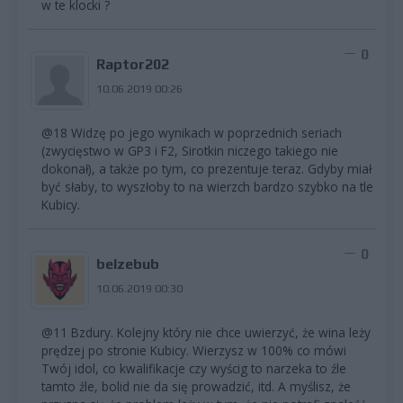
w te klocki ?
0
Raptor202
10.06.2019 00:26
@18 Widzę po jego wynikach w poprzednich seriach
(zwycięstwo w GP3 i F2, Sirotkin niczego takiego nie
dokonał), a także po tym, co prezentuje teraz. Gdyby miał
być słaby, to wyszłoby to na wierzch bardzo szybko na tle
Kubicy.
0
belzebub
10.06.2019 00:30
@11 Bzdury. Kolejny który nie chce uwierzyć, że wina leży
prędzej po stronie Kubicy. Wierzysz w 100% co mówi
Twój idol, co kwalifikacje czy wyścig to narzeka to źle
tamto źle, bolid nie da się prowadzić, itd. A myślisz, że