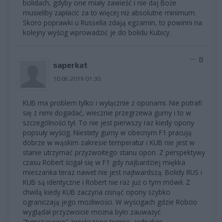
bolidach, gdyby one miały zawieść i nie daj Boże
musieliby zapłacić za to więcej niż absolutne minimum.
Skoro poprawki u Russella zdają egzamin, to powinni na
kolejny wyścig wprowadzić je do bolidu Kubicy.
0
saperkat
10.06.2019 01:30
KUB ma problem tylko i wyłącznie z oponami. Nie potrafi
się z nimi dogadać, wiecznie przegrzewa gumy i to w
szczególności tył. To nie jest pierwszy raz kiedy opony
popsuły wyścig. Niestety gumy w obecnym F1 pracują
dobrze w wąskim zakresie temperatur i KUB nie jest w
stanie utrzymać przyzwoitego stanu opon. Z perspektywy
czasu Robert ścigał się w F1 gdy najbardziej miękka
mieszanka teraz nawet nie jest najtwardszą. Bolidy RUS i
KUB są identyczne i Robert nie raz już o tym mówił. Z
chwilą kiedy KUB zaczyna cisnąć opony szybko
ograniczają jego możliwości. W wyścigach gdzie Robcio
wyglądał przyzwoicie można było zauważyć
"tymczasowe" zwiększone tempo, jednakże