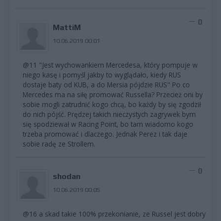
0
MattiM
10.06.2019 00:01
@11 "Jest wychowankiem Mercedesa, który pompuje w
niego kasę i pomyśl jakby to wyglądało, kiedy RUS
dostaje baty od KUB, a do Mersia pójdzie RUS" Po co
Mercedes ma na siłę promować Russella? Przecież oni by
sobie mogli zatrudnić kogo chcą, bo każdy by się zgodził
do nich pójść. Prędzej takich nieczystych zagrywek bym
się spodziewał w Racing Point, bo tam wiadomo kogo
trzeba promować i dlaczego. Jednak Perez i tak daje
sobie radę ze Strollem.
0
shodan
10.06.2019 00:05
@16 a skad takie 100% przekonianie, ze Russel jest dobry