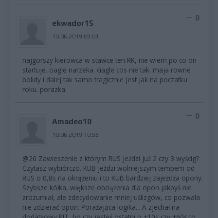
0
ekwador15
10.06.2019 09:01
najgorszy kierowca w stawce ten RK, nie wiem po co on
startuje. ciagle narzeka. ciagle cos nie tak. maja rowne
bolidy i dalej tak samo tragicznie jest jak na poczatku
roku. porazka.
0
Amadeo10
10.06.2019 10:55
@26 Zawieszenie z którym RUS jeździ już 2 czy 3 wyścig?
Czytasz wybiórczo. KUB jeździ wolniejszym tempem od
RUS o 0,8s na okrążeniu i to KUB bardziej zajeżdża opony.
Szybsze kółka, większe obciążenia dla opon jakbyś nie
zrozumiał, ale zdecydowanie mniej uślizgów, co pozwala
nie zdzierać opon. Porażająca logika... A zjechał na
dodatkowy PIT, bo czy jesteś ostatni o +10s czy +60s to