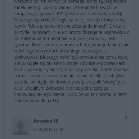
wszystko co ma pomóc (a pomaga, bo to są poprawki z
tunelu aero ;) i było to widać i w treningach i w Q i w
tempie wyścigowym RUS (gościu jest naprawdę szybki).
Dlaczego wyniki KUB ciągle są w tej samej różnicy, kiedy
wyniki RUS się jednak trochę zbliżają do innych? Dostaje
skrzydeł na torach? Nie. Po prostu dostaje te poprawki. Co
do Belzebuba to nawet nie ma co się odnosić, jeśli
ignoruje ktoś słowa o poprawkach do jednego bolidu i nie
widzi tego w wynikach w treningu, to o czym tu
dyskutować. Dlaczego bolid RUS prowadzi się coraz lepiej,
a KUB ciągle się tak samo ślizga? Różnica w poprawkach.
KUB ciągle męczy się z tym co na początku, a RUS dostaje
coraz szersze okno w zmianie ustawień. Mnie jest tylko
szkoda, że nigdy nie dowiemy się jak szybki (wolny) jest
KUB. Chciałbym zobaczyć chociaż jedne testy za
kierownicą takiego Merca. Tylko po co tam komu 34-letni
starszy pan (jak na f1).
0
Amadeo10
09.06.2019 23:48