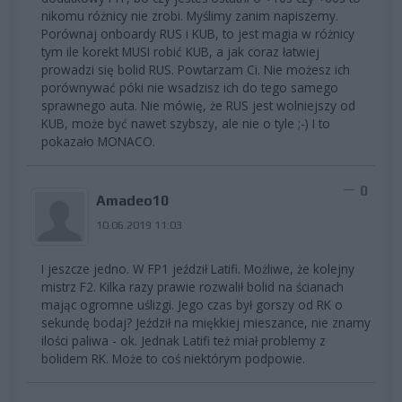
nikomu różnicy nie zrobi. Myślimy zanim napiszemy.
Porównaj onboardy RUS i KUB, to jest magia w różnicy
tym ile korekt MUSI robić KUB, a jak coraz łatwiej
prowadzi się bolid RUS. Powtarzam Ci. Nie możesz ich
porównywać póki nie wsadzisz ich do tego samego
sprawnego auta. Nie mówię, że RUS jest wolniejszy od
KUB, może być nawet szybszy, ale nie o tyle ;-) I to
pokazało MONACO.
0
Amadeo10
10.06.2019 11:03
I jeszcze jedno. W FP1 jeździł Latifi. Możliwe, że kolejny
mistrz F2. Kilka razy prawie rozwalił bolid na ścianach
mając ogromne uślizgi. Jego czas był gorszy od RK o
sekundę bodaj? Jeździł na miękkiej mieszance, nie znamy
ilości paliwa - ok. Jednak Latifi też miał problemy z
bolidem RK. Może to coś niektórym podpowie.