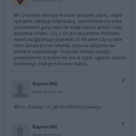
09.06.2019 23:10
@1 O kolejny wierzący w teorie spiskowe. Jasne, zespół
specjalnie sabotuje bolid Kubicy, zamontowali mu kołek
pod pedałem gazu, żeby nie mógł szybciej jeździć i żeby
dojeżdżał ostatni... LOL ;) To jest absurdalne. Podobnie
nawet uwzględniając poprawki, to nie wiem czy są takie
które dawały ponad sekundę zysku na okrążeniu do
partnera zespołowego. Po prostu kolejny wyścig i
potwierdzenie że Kubica nie jest w stanie ogarnąć obecne
konstrukcje. Stąd gorsze czasy Kubicy.
0
Raptor202
09.06.2019 23:10
@3 O, dziękuję. +1, jak to niektórzy mawiają.
0
Raptor202
09.06.2019 23:17