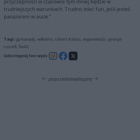
przyczepności w czasówce tym mniej będzie w
trudniejszych warunkach. Trudno mieć fun, jeśli jesteś
pasażerem w aucie."
Tagi:
gp kanady
,
williams
,
robert kubica
,
wypowiedzi
,
george
russell
,
fw42
Udostępnij ten wpis
poprzedni
następny