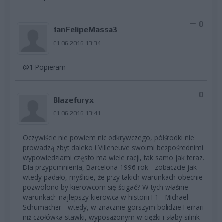
0
fanFelipeMassa3
01.06.2016 13:34
@1 Popieram
0
Blazefuryx
01.06.2016 13:41
Oczywiście nie powiem nic odkrywczego, półśrodki nie
prowadzą zbyt daleko i Villeneuve swoimi bezpośrednimi
wypowiedziami często ma wiele racji, tak samo jak teraz.
Dla przypomnienia, Barcelona 1996 rok - zobaczcie jak
wtedy padało, myślicie, że przy takich warunkach obecnie
pozwolono by kierowcom się ścigać? W tych właśnie
warunkach najlepszy kierowca w historii F1 - Michael
Schumacher - wtedy, w znacznie gorszym bolidzie Ferrari
niż czołówka stawki, wyposażonym w ciężki i słaby silnik