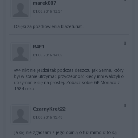
marek007
01.06.2016 13:54
Dzięki za pozdrowienia blazefuriat...
0
R4F1
01.06.2016 14:09
@4 nikt nie jeździł tak podczas deszczu jak Senna, który
był w stanie utrzymać przyczepność kiedy inni walczyli o
utrzymanie się na prostej. Zobacz sobie GP Monaco z
1984 roku
0
CzarnyKret22
01.06.2016 15:48
Ja się nie zgadzam z jego opinią o tuż mimo iż to są