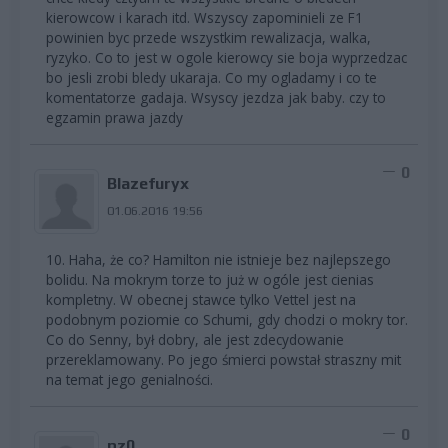
kierowcow i karach itd. Wszyscy zapominieli ze F1
powinien byc przede wszystkim rewalizacja, walka,
ryzyko. Co to jest w ogole kierowcy sie boja wyprzedzac
bo jesli zrobi bledy ukaraja. Co my ogladamy i co te
komentatorze gadaja. Wsyscy jezdza jak baby. czy to
egzamin prawa jazdy
0
Blazefuryx
01.06.2016 19:56
10. Haha, że co? Hamilton nie istnieje bez najlepszego
bolidu. Na mokrym torze to już w ogóle jest cienias
kompletny. W obecnej stawce tylko Vettel jest na
podobnym poziomie co Schumi, gdy chodzi o mokry tor.
Co do Senny, był dobry, ale jest zdecydowanie
przereklamowany. Po jego śmierci powstał straszny mit
na temat jego genialności.
0
pz0