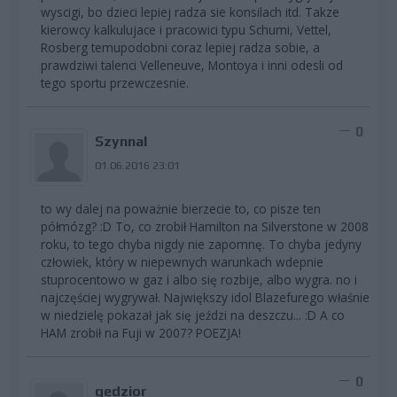
wyscigi, bo dzieci lepiej radza sie konsilach itd. Takze
kierowcy kalkulujace i pracowici typu Schumi, Vettel,
Rosberg temupodobni coraz lepiej radza sobie, a
prawdziwi talenci Velleneuve, Montoya i inni odesli od
tego sportu przewczesnie.
0
Szynnal
01.06.2016 23:01
to wy dalej na poważnie bierzecie to, co pisze ten
półmózg? :D To, co zrobił Hamilton na Silverstone w 2008
roku, to tego chyba nigdy nie zapomnę. To chyba jedyny
człowiek, który w niepewnych warunkach wdepnie
stuprocentowo w gaz i albo się rozbije, albo wygra. no i
najczęściej wygrywał. Największy idol Blazefurego właśnie
w niedzielę pokazał jak się jeździ na deszczu... :D A co
HAM zrobił na Fuji w 2007? POEZJA!
0
gedzior