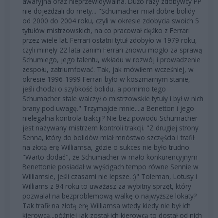
awaryjna oraz nieprzewidywalna. Dużo razy zdobywcy PP
nie dojeżdżali do mety... "Schumacher miał dobre bolidy
od 2000 do 2004 roku, czyli w okresie zdobycia swoich 5
tytułów mistrzowskich, na co pracował ciężko z Ferrari
przez wiele lat. Ferrari ostatni tytuł zdobyło w 1979 roku,
czyli minęły 22 lata zanim Ferrari znowu mogło za sprawą
Schumiego, jego talentu, wkładu w rozwój i prowadzenie
zespołu, zatriumfować. Tak, jak mówiłem wcześniej, w
okresie 1996-1999 Ferrari było w koszmarnym stanie,
jeśli chodzi o szybkość bolidu, a pomimo tego
Schumacher stale walczył o mistrzowskie tytuły i był w nich
brany pod uwagę." Trzymajcie mnie....a Benetton i jego
nielegalna kontrola trakcji? Nie bez powodu Schumacher
jest nazywany mistrzem kontroli trakcji. "Z drugiej strony
Senna, który do bolidów miał mnóstwo szczęścia i trafił
na złotą erę Williamsa, gdzie o sukces nie było trudno.
"Warto dodać", że Schumacher w mało konkurencyjnym
Benettonie posiadał w wyścigach tempo równe Sennie w
Williamsie, jeśli czasami nie lepsze. :)" Toleman, Lotusy i
Williams z 94 roku to uważasz za wybitny sprzęt, który
pozwalał na bezproblemową walkę o najwyższe lokaty?
Tak trafił na złotą erę Williamsa wtedy kiedy nie był ich
kierowcą...później jak został ich kierowcą to dostał od nich