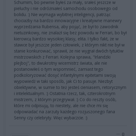
Schumim, bo pewnie byłeś za mały, srałeś jeszcze w
pieluchy i nie odróżniałeś samochodu osobowego od
bolidu. :) Nie wymaga wybitnej inteligencji, patrząc
chociażby na bardzo innowacyjne i kreatywne manewry
wyprzedzania Rubensa, aby pojąć, że był to zawodnik
nietuzinkowy, nie znalazł się bez powodu w Ferrari, bo był
kierowcą bardzo wysokiej klasy, elita. I tylko fakt, że w
stawce był jeszcze jeden człowiek, z którym nikt nie był w
stanie konkurować, sprawił, że nie wygrał dwóch tytułów
mistrzowskich z Ferrari. Kolejna sprawa, "Irlandzki
plejboj", to dwukrotny wicemistrz świata, ale nie
postanowiłeś o tym wspomnieć, zamiast tego
podkoloryzować dosyć infantylnymi epitetami swoją
wypowiedź w taki sposób, jak Ci to pasuje. Niezbyt
obiektywne, w sumie to też jesteś cieniasem, retorycznym
i intelektualnym. :) Ostatnia rzecz, tak, czterokrotnym
mistrzem, z którym przegrywał. :) Co do reszty osób,
które mi odpisują, to niestety, ale nie chce mi się
odpowiadać na zarzuty każdego rozjuszonego fana
Senny czy celebryty. Więc wybaczcie. :)
0