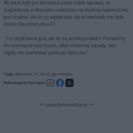
45-letni były już kierowca zdaje sobie sprawę, że
ściganie się w Monako zwłaszcza na mokrej nawierzchni
jest trudne, ale to co wydarzyło się w niedzielę nie było
dobre dla wizerunku F1.
„To ryzykowna gra, ale to są profesjonaliści. Pozwólmy
im normlanie startować, albo zmieńmy zasady, aby
nigdy nie startować podczas deszczu.”
Tagi:
vlleneuve
,
f1
,
2016
,
gp monako
Udostępnij ten wpis
poprzedni
następny