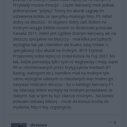
Przykłady można mnożyć - często kierowcy mieli jednak
jednorazowe "popisy" formy bo akurat zagrały im
ustawienia bolidu ze specyfiką mokrego toru. PS Vettel
dobry na deszczu - to dopiero dobry żart. Button na
mokrym wciąga Vettela nosem co doskonale pokazała
Kanada 2011. Vettel jest ogólnie dobrym kierowcą ale na
deszczu specjalnie nie błyszczy - miał kilka porządnych
wyścigów tak jak i Hamilton ale trudno tutaj mówić o
specjalizacji obu akurat na mokrym. @19 Szynnal
Przypomnij sobie lepiej co zrobił Kubica na Fuji 2007. No
tak, ludzie pamiętają tylko tych co wygrywają i mają super
PR w zdominowanych przez brytyjczyków mediach (F1
Racing, Autosport etc.). Hamilton miał na mokrym tyle
samo wyścigów udanych co nieudanych więc trudno go
nazywać mistrzem deszczu - bo u każdego kierowcy F1
się zdarzają dobre występy na mokrym przeplatane ze
słabymi. Sęk w tym by być zawsze mocnym... Na koniec
polecam ciekawą lekturę - może da komuś trochę do
myślenia: http:// tnij. org/pnjjn3u
0
devious