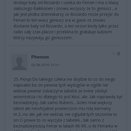
dostaje baty od Ricciardo i ucieka do Ferrari i ma o klasę
słabszego Raikkonen i znowu wszyscy ze to geniusz , a
jak jest plotka dziennikarzy ze Ricciardo może przejść do
Ferrari to ten wasz geniusz sra w gacie ze znowu
dostanie baty od Ricciardo, a ten sezon kiedy tylko przez
radio cały czas płacze i przeklina to gratuluje ludziom
którzy nazywają go geniuszem .
0
Phenom
02.06.2016 12:51
25. Piospi Do takiego człeka nie dojdzie to co do niego
napisałeś bo on pewnie tych wyścigów w ogóle nie
widział..pewnie zobaczył w tabelce że Irvine zdobył
wicemistrza i to dlatego to jest ktoś...ale...tak naprawdę był
beznadziejny...tak samo Rubens.....koleś miał większy
talent ale nieoficjalnie powierzono mu rolę kierowcy
nr.2...no ale..jak nie widział, nie oglądał tych sezonów to
on Ci powie to co wyczyta z tabelek....tak samo z
beznadziejnością Ferrar w latach 96-99...o ile Ferrarka w