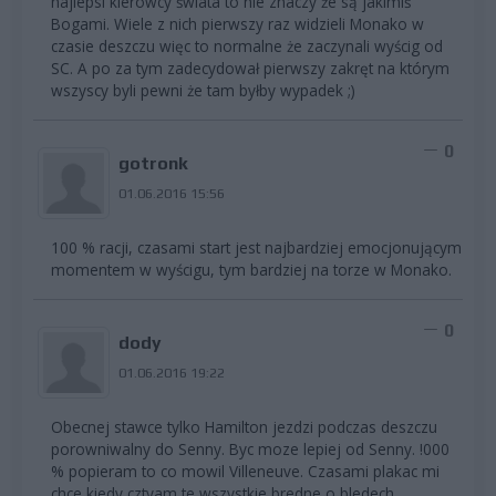
najlepsi kierowcy świata to nie znaczy że są jakimiś
Bogami. Wiele z nich pierwszy raz widzieli Monako w
czasie deszczu więc to normalne że zaczynali wyścig od
SC. A po za tym zadecydował pierwszy zakręt na którym
wszyscy byli pewni że tam byłby wypadek ;)
0
gotronk
01.06.2016 15:56
100 % racji, czasami start jest najbardziej emocjonującym
momentem w wyścigu, tym bardziej na torze w Monako.
0
dody
01.06.2016 19:22
Obecnej stawce tylko Hamilton jezdzi podczas deszczu
porowniwalny do Senny. Byc moze lepiej od Senny. !000
% popieram to co mowil Villeneuve. Czasami plakac mi
chce kiedy cztyam te wszystkie bredne o bledech