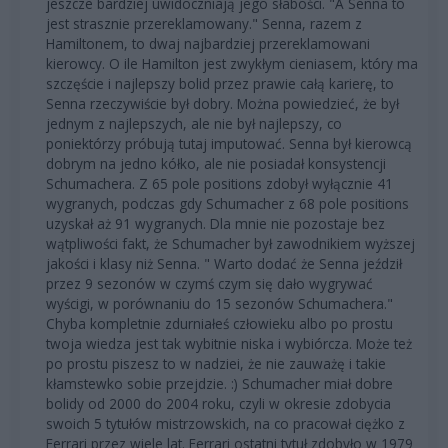
jeszcze bardziej uwidoczniają jego słabości. "A Senna to
jest strasznie przereklamowany." Senna, razem z
Hamiltonem, to dwaj najbardziej przereklamowani
kierowcy. O ile Hamilton jest zwykłym cieniasem, który ma
szczęście i najlepszy bolid przez prawie całą karierę, to
Senna rzeczywiście był dobry. Można powiedzieć, że był
jednym z najlepszych, ale nie był najlepszy, co
poniektórzy próbują tutaj imputować. Senna był kierowcą
dobrym na jedno kółko, ale nie posiadał konsystencji
Schumachera. Z 65 pole positions zdobył wyłącznie 41
wygranych, podczas gdy Schumacher z 68 pole positions
uzyskał aż 91 wygranych. Dla mnie nie pozostaje bez
wątpliwości fakt, że Schumacher był zawodnikiem wyższej
jakości i klasy niż Senna. " Warto dodać że Senna jeździł
przez 9 sezonów w czymś czym się dało wygrywać
wyścigi, w porównaniu do 15 sezonów Schumachera."
Chyba kompletnie zdurniałeś człowieku albo po prostu
twoja wiedza jest tak wybitnie niska i wybiórcza. Może też
po prostu piszesz to w nadziei, że nie zauważę i takie
kłamstewko sobie przejdzie. :) Schumacher miał dobre
bolidy od 2000 do 2004 roku, czyli w okresie zdobycia
swoich 5 tytułów mistrzowskich, na co pracował ciężko z
Ferrari przez wiele lat. Ferrari ostatni tytuł zdobyło w 1979