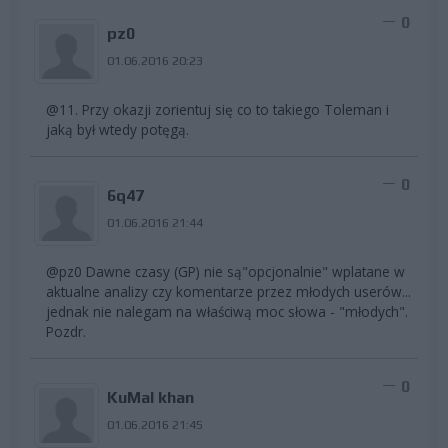
0
pz0
01.06.2016 20:23
@11. Przy okazji zorientuj się co to takiego Toleman i
jaką był wtedy potęgą.
0
6q47
01.06.2016 21:44
@pz0 Dawne czasy (GP) nie są"opcjonalnie" wplatane w
aktualne analizy czy komentarze przez młodych userów...
jednak nie nalegam na właściwą moc słowa - "młodych".
Pozdr.
0
KuMaI khan
01.06.2016 21:45