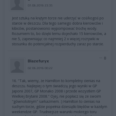
01.06.2016 23:35
Jest sztuką na krętym torze nie uderzyć w coś/kogoś po
starcie w deszczu. Dla tego samego dobra kierowców i
kibiców, postanowiono wypompować trochę wody.
Rozumiem to, bo dzięki temu dojechało 15 kierowców, a
nie 5, zapewniając co najmniej 2 x więcej rozrywki w
stosunku do potencjalnej rozpierduchy zaraz po starcie.
0
Blazefuryx
02.06.2016 00:22
16. "Tak, wiemy, że Hamilton to kompletny cienias na
deszczu. Najlepiej o tym świadczą jego wyniki w GP
Japonii 2007, GP Monako 2008 i przede wszystkim GP
Wielkiej Brytanii 2008." Ojej, nie popłacz się ze swoim
"gównolotnym" sarkazmem. :) Hamilton to cienias na
suchym torze, gdzie popełnia dziesiątki błędów w każdym
weekendzie GP. Trudniejsze warunki mokrego toru