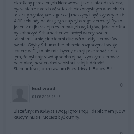
określany przez innych kierowców, jako silnik od traktora,
był w stanie nadrabiać w takich niekorzystnych warunkach
te straty wynikające z gorszej maszyny i być szybszy o aż
4 (!!!) sekundy od drugiego najszybszego kierowcy! Był to
jeden z najbardziej niesamowitych wyścigów, jakie można
by zobaczyć. Schumacher zmiażdżył wtedy swoim
talentem i umiejętnościami elitę wśród elity kierowców
świata. Gdyby Schumacher obecnie rozpoczynał swoją
karierę w F1, to nie mielibyśmy okazji przekonać się o
tym, że był najprawdopodobniej najszybszym kierowcą
na mokrej nawierzchni w historii całej ludzkości!
Standardowo, pozdrawiam Prawdziwych Fanów F1!
0
Eucliwood
01.06.2016 13:48
Blazefuryx miażdżysz swoją ignorancją i debilizmem już w
każdym niusie. Możesz być dumny.
0