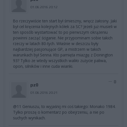
01.06.2016 20:12
Bo rzeczywiście ten start był śmieszny, wręcz żałosny. Jaki
był cel kręcenia kolejnych kółek za SC? Jeżeli już musieli w
ten sposób wystartować to po pierwszym okrążeniu
powinni zacząć ściganie. Nie przypominam sobie takich
rzeczy w latach 80-tych. Właśnie w deszczu były
najbardziej pasjonujące GP, a mistrzem w takich
warunkach był Senna. Kto pamięta miazgę z Donington
93? Tylko że wtedy wszystkich waliło zużycie paliwa,
opon, silników i inne cuda wianki.
0
pz0
01.06.2016 20:21
@11 Geniuszu, to wyjaśnij mi coś takiego: Monako 1984.
Tylko proszę o komentarz po obejrzeniu, a nie po
suchych wynikach.