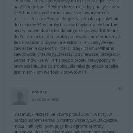
1996 miała okres przejściowy bo to było przejście z V12
na V10 to już po 1996r ich konstrukcje były na tyle dobre
że Schumi bez problemu stawiał się faworytem do
mistrza... A co do Senny...do gościa tak jak napisałeś..nie
dotrze to że F1 w tamtych czasach była o wiele bardziej
awaryjna...nie dotrze też do niego że jak wsadzili Sennę
do Williamsa to już to zrobili po rewolucjach technicznych
gdzie zakazano używania elektroniki m.in aktywnego
zawieszenia czy kontroli trakcji dzięki czemu Williams
zawdzięczał przewagę...zresztą...od pierwszej przejażdżki
Senna mówił że Williams był po prostu niewygodny w
prowadzeniu...ale co zrobisz...dla takiego gościa tabelka
jest miernikiem wartości kierowców F1
0
ascorp
02.06.2016 15:00
Blazefuryx Piszesz, że Szumi przed 2000r. walczył w
bardzo słabym Ferrari o mistrzowskie tytuły...faktycznie
może i tak było, pomijając fakt ogromnej straty
punktowej do 1 czy 2 kierowcy...ale mam inne pytanie :