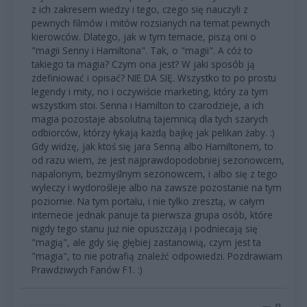
z ich zakresem wiedzy i tego, czego się nauczyli z
pewnych filmów i mitów rozsianych na temat pewnych
kierowców. Dlatego, jak w tym temacie, piszą oni o
"magii Senny i Hamiltona". Tak, o "magii". A cóż to
takiego ta magia? Czym ona jest? W jaki sposób ją
zdefiniować i opisać? NIE DA SIĘ. Wszystko to po prostu
legendy i mity, no i oczywiście marketing, który za tym
wszystkim stoi. Senna i Hamilton to czarodzieje, a ich
magia pozostaje absolutną tajemnicą dla tych szarych
odbiorców, którzy łykają każdą bajkę jak pelikan żaby. :)
Gdy widzę, jak ktoś się jara Senną albo Hamiltonem, to
od razu wiem, że jest najprawdopodobniej sezonowcem,
napalonym, bezmyślnym sezonowcem, i albo się z tego
wyleczy i wydorośleje albo na zawsze pozostanie na tym
poziomie. Na tym portalu, i nie tylko zresztą, w całym
internecie jednak panuje ta pierwsza grupa osób, które
nigdy tego stanu już nie opuszczają i podniecają się
"magią", ale gdy się głębiej zastanowią, czym jest ta
"magia", to nie potrafią znaleźć odpowiedzi. Pozdrawiam
Prawdziwych Fanów F1. :)