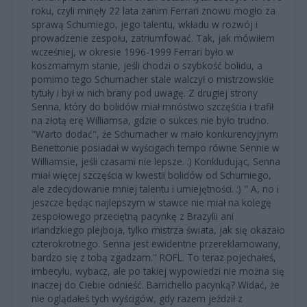
roku, czyli minęły 22 lata zanim Ferrari znowu mogło za
sprawą Schumiego, jego talentu, wkładu w rozwój i
prowadzenie zespołu, zatriumfować. Tak, jak mówiłem
wcześniej, w okresie 1996-1999 Ferrari było w
koszmarnym stanie, jeśli chodzi o szybkość bolidu, a
pomimo tego Schumacher stale walczył o mistrzowskie
tytuły i był w nich brany pod uwagę. Z drugiej strony
Senna, który do bolidów miał mnóstwo szczęścia i trafił
na złotą erę Williamsa, gdzie o sukces nie było trudno.
"Warto dodać", że Schumacher w mało konkurencyjnym
Benettonie posiadał w wyścigach tempo równe Sennie w
Williamsie, jeśli czasami nie lepsze. :) Konkludując, Senna
miał więcej szczęścia w kwestii bolidów od Schumiego,
ale zdecydowanie mniej talentu i umiejętności. :) " A, no i
jeszcze będąc najlepszym w stawce nie miał na kolegę
zespołowego przeciętną pacynkę z Brazylii ani
irlandzkiego plejboja, tylko mistrza świata, jak się okazało
czterokrotnego. Senna jest ewidentne przereklamowany,
bardzo się z tobą zgadzam." ROFL. To teraz pojechałeś,
imbecylu, wybacz, ale po takiej wypowiedzi nie można się
inaczej do Ciebie odnieść. Barrichello pacynką? Widać, że
nie oglądałeś tych wyścigów, gdy razem jeździł z