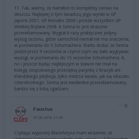
11. Tak, wiemy, że Hamilton to kompletny cienias na
deszczu. Najlepiej o tym świadczą jego wyniki w GP
Japonii 2007, GP Monako 2008 i przede wszystkim GP
Wielkiej Brytanii 2008. A Senna to jest strasznie
przereklamowany. Wygrał 6 razy praktycznie jedyny
wyścig sezonu, gdzie samochód niemal nie ma znaczenia,
w porównaniu do 5 Schumachera. Warto dodać że Senna
jeździł przez 9 sezonów w czymś czym się dało wygrywać
wyścigi, w porównaniu do 15 sezonów Schumachera. A,
no i jeszcze będąc najlepszym w stawce nie miał na
kolegę zespołowego przeciętną pacynkę z Brazylii ani
irlandzkiego plejboja, tylko mistrza świata, jak się okazało
czterokrotnego. Senna jest ewidentne przereklamowany,
bardzo się z tobą zgadzam.
0
Faustus
01.06.2016 21:48
Czytając wypociny Blazefuryxa mam wrażenie, że
jedynymi kierowcami wartymi jego uwagi są Schumacher