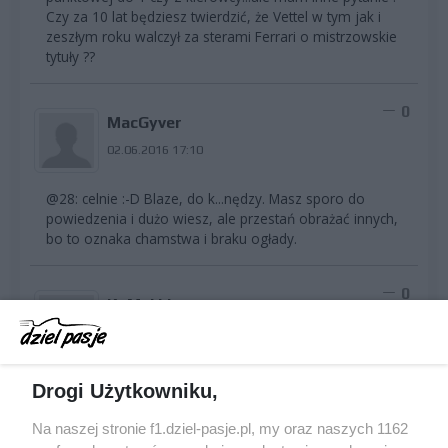
Czy za 10 lat będziesz twierdzić, że Vettel w tym jak i
zeszłym roku walczył za sterami Ferrari o mistrzowskie
tytuły ??
0
MacGyver
02.06.2016 17:10
@28: celnie :-D Blaze, do k...nędzy. Masz sporo do
powiedzenia i dużo wiesz, ale przestań obrażać innych,
bo to oznaka chamstwa i braku ogłady.
0
KuMaI khan
02.06.2016 17:31
Blazefuryx, nie kompromituj się. Czytając twój komentarz
Drogi Użytkowniku,
#21 można szczać ze śmiechu. Po pierwsze, się
zdecydowanie nie zrozumieliśmy - mając na myśli bolid, w
Na naszej stronie f1.dziel-pasje.pl, my oraz naszych 1162
którym można wygrywać, miałem na myśli bolid