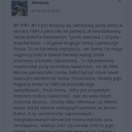
0
devious
02.06.2016 00:34
@7 R4F1 @13 pz0 Wszyscy się zachwycają jazdą Senny w
Monaco 1984 a jakoś nikt nie pamięta, że nieodżałowany
Stefan Bellof w badziewnym Tyrrelu startował z 20 pola i
dojechał trzeci - i doganiał drugiego Sennę i pierwszego
Prosta. To on był wtedy najszybszy - nie Senna. I to mając
najgorszy bolid w stawce! Niestety wyścig został
przerwany a bohater zapomniany... To był prawdziwy
majstersztyk jazdy na mokrej nawierzchni - no ale 99%
kibiców pamięta tylko Sennę. Bellof był być może nawet
większym talentem niż Senna i Schumacher, niestety jego
tragiczna śmierć w 1985 nie pozwoliła tego
zweryfikować... Poza Senną - który jest oczywistym
mistrzem mokrej nawierzchni - było też wielu innych
mistrzów deszczu - choćby Gilles Villeneuve czy Alberto
Ascari. Wśród obecnie startujących wyróżnia się Jenson
Button. A np. wsród trochę zapomnianych i
marginalizowanych kierowców można wyróżnić Josa
Verstappena - Malezja 2001 czy Kanada 2000 to jego
popisy, na mokrym radził sobie lepiej niż na suchym :)