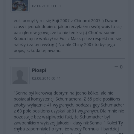
02.06.2016 00:38
edit: pomyliły mi się Fuji 2007 z Chinami 2007 :) Dawne
czasy i jednak dopiero jak przeczytałem swój wpis to się
pacnąłem w głowę, że to nie ten kraj :) Choć w sumie
Kubica fajnie walczył na Fuji z Massą i też respekt mu się
należy i za ten wyścig :) No ale Chiny 2007 to był jego
popis, szkoda tej awarii...
0
Piospi
02.06.2016 06:41
"Senna był kierowcą dobrym na jedno kółko, ale nie
posiadał konsystencji Schumachera. Z 65 pole positions
zdobył wyłącznie 41 wygranych, podczas gdy Schumacher
z 68 pole positions uzyskał aż 91 wygranych. Dla mnie nie
pozostaje bez wątpliwości fakt, że Schumacher był
zawodnikiem wyższej jakości i klasy niż Senna. " Koleś Ty
chyba zapomniałeś o tym, że wtedy Formuła 1 bardziej