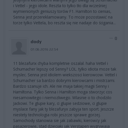
i Vettel - jego idole. Reszta to tylko tło dla wcześniej
wymienionych geniuszy torów F1. Hamilton to cienias,
Senna jest przereklamowany. To może pozostawić na
torze tylko Vettela, bo reszta się nie nadaje do ścigania...
0
dody
01.06.2016 22:54
11 blezafurix chyba kompletnie oszalal. haha Vettel i
Schumacher lepszy od Senny? LOL. tylko idiota moze tak
myslec. Senna jest idiolem wiekszosci kierowcow. Vettel i
Schumacher sa bardzo dobrymi kierowcami i mistrzami.
Bardzo szanuje ich. Ale nie maja takiej magii Senny i
Hamiltona. Tylko Senna i Hamilton moga stworzyc cos
niesamowitego i niemozliwego. Wlasnie o to chodzilo
Jackowi. Te glupie kary, ci glupie sedziowe, ci glupie
myslace fany jak ty blezafuryx zabyja ten sport. Jeszcze
niestety technologia robi jeszcze sprawe gorzej.
Samochody stanowia sie jak zabawki, kierowcy jak
pasazerowie, stad dzieciaki jak Verstapen wygrywaja