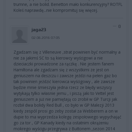
trumne, a nie bolid. Benetton mało konkurencyjny? ROTFL
Koleś naprawdę...nie kompromituj się więcej.
0
jaga23
02.06.2016 07:05
Zgadzam się z Villeneuve ,strat powinien być normalny a
nie za jakimś SC to są kierowcy wyścigowi a nie
dzieciaczki prowadzone za rączkę . Nie jestem fanem
Hamiltona ale zgadzam się z wszystkimi ze jest on
geniuszem na deszczu i zawsze jeździ na pełen gaz bo
tak powinien jeździć kierowca wyścigowy , ale zawsze
będzie mnie śmieszyła jedna rzecz ze błędy wszyscy
wytykają tylko własnie jemu , i piszą jaki to Vettel jest
geniuszem a już nie pamiętają co zrobił w GP Turcji jak
rozbił dwa bolidy Red Bull , co było w GP Malezji 2013
kiedy zespól prosi go zeby został za Webberem a on w
dupie to ma wyprzedza kolegę zespołowego wypychająć
go za tor , GP Kanady kiedy na ostatnim okrążeniu
mokrego wyścigu przegrywa z Buttonem ,sezon 2014