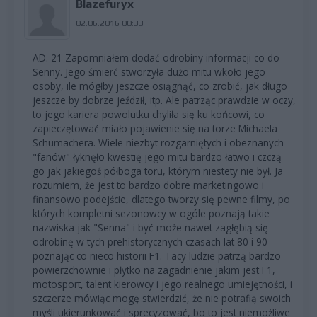
Blazefuryx
02.06.2016 00:33
AD. 21 Zapomniałem dodać odrobiny informacji co do
Senny. Jego śmierć stworzyła dużo mitu wkoło jego
osoby, ile mógłby jeszcze osiągnąć, co zrobić, jak długo
jeszcze by dobrze jeździł, itp. Ale patrząc prawdzie w oczy,
to jego kariera powolutku chyliła się ku końcowi, co
zapieczętować miało pojawienie się na torze Michaela
Schumachera. Wiele niezbyt rozgarniętych i obeznanych
"fanów" łyknęło kwestię jego mitu bardzo łatwo i czczą
go jak jakiegoś półboga toru, którym niestety nie był. Ja
rozumiem, że jest to bardzo dobre marketingowo i
finansowo podejście, dlatego tworzy się pewne filmy, po
których kompletni sezonowcy w ogóle poznają takie
nazwiska jak "Senna" i być może nawet zagłębią się
odrobinę w tych prehistorycznych czasach lat 80 i 90
poznając co nieco historii F1. Tacy ludzie patrzą bardzo
powierzchownie i płytko na zagadnienie jakim jest F1,
motosport, talent kierowcy i jego realnego umiejętności, i
szczerze mówiąc mogę stwierdzić, że nie potrafią swoich
myśli ukierunkować i sprecyzować, bo to jest niemożliwe