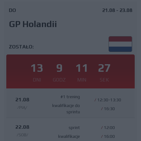
DO
21.08 - 23.08
GP Holandii
ZOSTAŁO:
13
9
11
26
DNI
GODZ
MIN
SEK
#1 trening
21.08
/
12:30-13:30
kwalifikacje do
/PIĄ/
/
16:30
sprintu
22.08
sprint
/
12:00
/SOB/
kwalifikacje
/
16:00