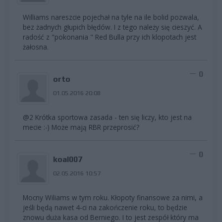
Williams nareszcie pojechał na tyle na ile bolid pozwala,
bez żadnych głupich błędów. I z tego należy się cieszyć. A
radość z "pokonania " Red Bulla przy ich klopotach jest
żałosna.
0
orto
01.05.2016 20:08
@2 Krótka sportowa zasada - ten się liczy, kto jest na
mecie :-) Może mają RBR przeprosić?
0
koal007
02.05.2016 10:57
Mocny Wiliams w tym roku. Kłopoty finansowe za nimi, a
jeśli będą nawet 4-ci na zakończenie roku, to będzie
znowu duża kasa od Berniego. I to jest zespół który ma