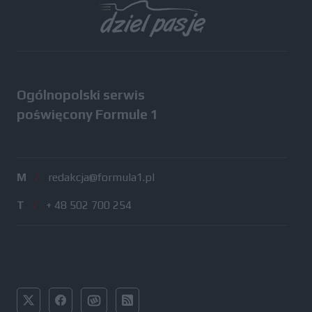
Ogólnopolski serwis
poświęcony Formule 1
M
/
redakcja@formula1.pl
T
/
+ 48 502 700 254