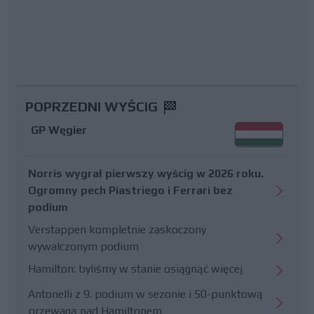
POPRZEDNI WYŚCIG
GP Węgier
Norris wygrał pierwszy wyścig w 2026 roku.
Ogromny pech Piastriego i Ferrari bez
podium
Verstappen kompletnie zaskoczony
wywalczonym podium
Hamilton: byliśmy w stanie osiągnąć więcej
Antonelli z 9. podium w sezonie i 50-punktową
przewagą nad Hamiltonem