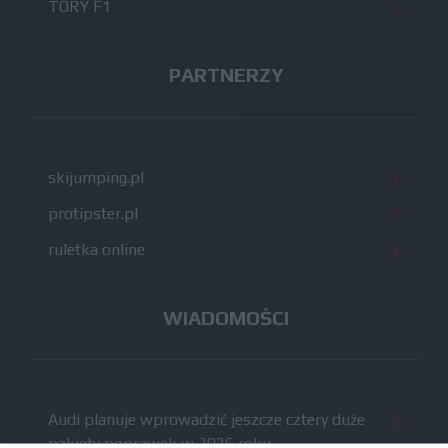
TORY F1
PARTNERZY
skijumping.pl
protipster.pl
ruletka online
WIADOMOŚCI
Audi planuje wprowadzić jeszcze cztery duże
pakiety poprawek w 2026 roku