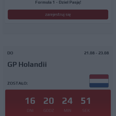
Formula 1 - Dziel Pasję!
zarejestruj się
DO
21.08 - 23.08
GP Holandii
ZOSTAŁO:
16
20
24
50
DNI
GODZ
MIN
SEK