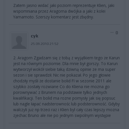
Zatem jasno widać jaki poziom reprezentuje Klien, jaki
wspomniana przez Aragorna dwójka a jaki z kolei
Yamamoto. Szerszy komentarz jest zbędny.
0
cyk
25.09.2010 21:52
2. Aragorn Zgadzam się z tobą z wyjątkiem tego że Karun
jest na równym poziomie. Dla mnie był gorszy. To Karun
wytworzył wokół siebie taką dziwną opinie ze ma super
sezon i sie sprawdził. Nic nie pokazał. Po jego głowie
chodziły myśli że dostanie bolid FI w sezonie 2011 ale
szybko zostały rozwiane Co do Kliena nie mozna go
porownywać z Brunem na podstawie tylko jednych
kwalifikacji. Ten bolid ma rozne pomysły jak się popsuc
lub nagle łapać nadsterownośc lub podsterowność. Gdyby
walczyli juz np trzeci raz i Klien byl cały czas lepszy mozna
zjechac Bruno ale nie po jednym swpolnym występie