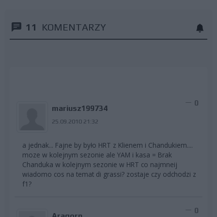
11
KOMENTARZY
0
mariusz199734
25.09.2010 21:32
a jednak... Fajne by było HRT z Klienem i Chandukiem....
moze w kolejnym sezonie ale YAM i kasa = Brak
Chanduka w kolejnym sezonie w HRT co najmneij
wiadomo cos na temat di grassi? zostaje czy odchodzi z
f1?
0
Aragorn