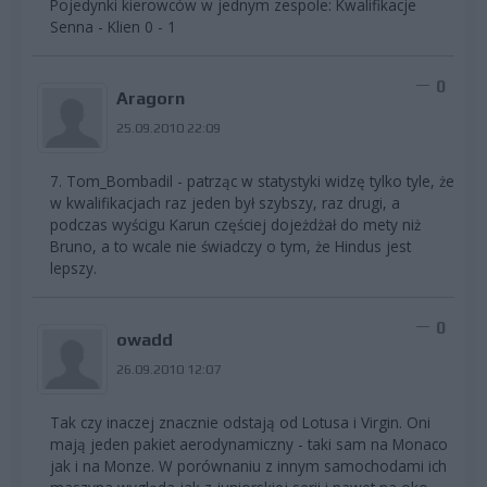
Pojedynki kierowców w jednym zespole: Kwalifikacje
Senna - Klien 0 - 1
0
Aragorn
25.09.2010 22:09
7. Tom_Bombadil - patrząc w statystyki widzę tylko tyle, że
w kwalifikacjach raz jeden był szybszy, raz drugi, a
podczas wyścigu Karun częściej dojeżdżał do mety niż
Bruno, a to wcale nie świadczy o tym, że Hindus jest
lepszy.
0
owadd
26.09.2010 12:07
Tak czy inaczej znacznie odstają od Lotusa i Virgin. Oni
mają jeden pakiet aerodynamiczny - taki sam na Monaco
jak i na Monze. W porównaniu z innym samochodami ich