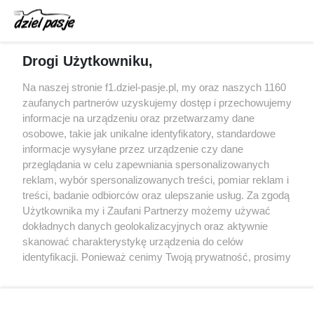
Gasly dołączył do krytyki obecnych
samochodów F1
McCullough opuści Astona Martina z końcem
Drogi Użytkowniku,
2026 roku
Na naszej stronie f1.dziel-pasje.pl, my oraz naszych 1160
Poszkodowani kibice z GP Las Vegas 2023
zaufanych partnerów uzyskujemy dostęp i przechowujemy
otrzymają częściowy zwrot pieniędzy
informacje na urządzeniu oraz przetwarzamy dane
osobowe, takie jak unikalne identyfikatory, standardowe
Bottas z kolejnymi sukcesami w kolarstwie
informacje wysyłane przez urządzenie czy dane
przeglądania w celu zapewniania spersonalizowanych
reklam, wybór spersonalizowanych treści, pomiar reklam i
treści, badanie odbiorców oraz ulepszanie usług. Za zgodą
© 2004 - 2026 GPmedia
Polityka prywatności
Serwis internetowy, z którego korzystasz, używa plików
Użytkownika my i Zaufani Partnerzy możemy używać
cookies. Są to pliki instalowane w urządzeniach
Kopiowanie treści bez
dokładnych danych geolokalizacyjnych oraz aktywnie
końcowych osób korzystających z serwisu, w celu
skanować charakterystykę urządzenia do celów
zgody autorów zabronione.
administrowania serwisem, poprawy jakości
identyfikacji. Ponieważ cenimy Twoją prywatność, prosimy
świadczonych usług w tym dostosowania treści serwisu
o zgodę na korzystanie z tych technologii poprzez
do preferencji użytkownika, utrzymania sesji
kliknięcie „Akceptuję”. Zgoda jest dobrowolna i zawsze
użytkownika oraz dla celów statystycznych i
możesz ją zmienić/wycofać klikając przycisk ustawień
Ta strona jest nieoficjalną stroną internetową i nie jest
targetowania behawioralnego reklamy.