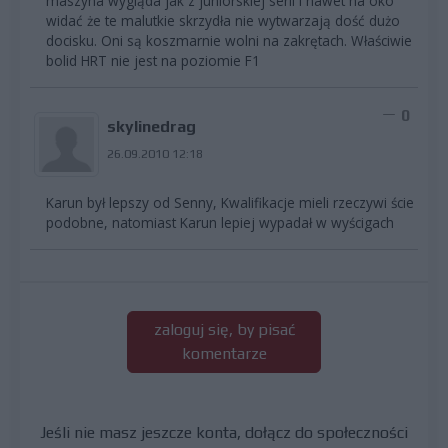
maszyna wygląda jak z juniorskiej serii i nawet na oko
widać że te malutkie skrzydła nie wytwarzają dość dużo
docisku. Oni są koszmarnie wolni na zakrętach. Właściwie
bolid HRT nie jest na poziomie F1
0
skylinedrag
26.09.2010 12:18
Karun był lepszy od Senny, Kwalifikacje mieli rzeczywi ście
podobne, natomiast Karun lepiej wypadał w wyścigach
zaloguj się, by pisać
komentarze
Jeśli nie masz jeszcze konta, dołącz do społeczności