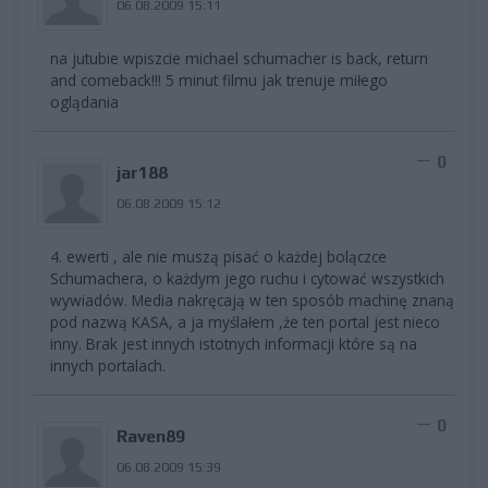
06.08.2009 15:11
na jutubie wpiszcie michael schumacher is back, return
and comeback!!! 5 minut filmu jak trenuje miłego
oglądania
0
jar188
06.08.2009 15:12
4. ewerti , ale nie muszą pisać o każdej bolączce
Schumachera, o każdym jego ruchu i cytować wszystkich
wywiadów. Media nakręcają w ten sposób machinę znaną
pod nazwą KASA, a ja myślałem ,że ten portal jest nieco
inny. Brak jest innych istotnych informacji które są na
innych portalach.
0
Raven89
06.08.2009 15:39