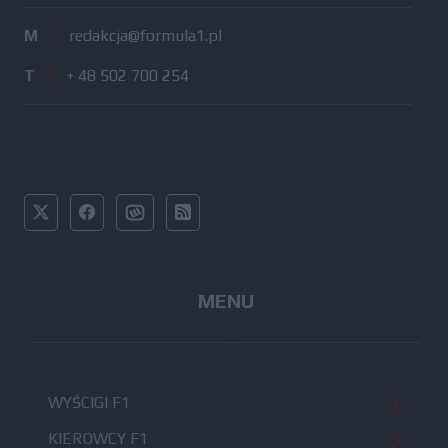
M
/
redakcja@formula1.pl
T
/
+ 48 502 700 254
MENU
WYŚCIGI F1
KIEROWCY F1