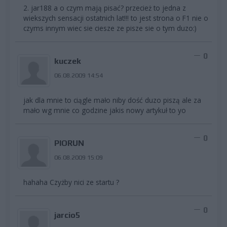
2. jar188 a o czym mają pisać? przecież to jedna z
wiekszych sensacji ostatnich lat!!! to jest strona o F1 nie o
czyms innym wiec sie ciesze ze pisze sie o tym duzo:)
0
kuczek
06.08.2009 14:54
jak dla mnie to ciągle mało niby dość duzo piszą ale za
mało wg mnie co godzine jakis nowy artykuł to yo
0
PIORUN
06.08.2009 15:09
hahaha Czyżby nici ze startu ?
0
jarcio5