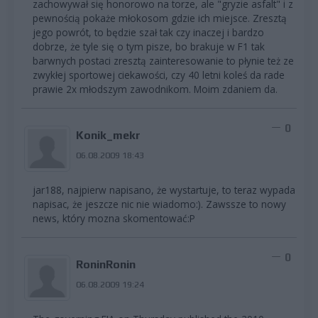
zachowywał się honorowo na torze, ale "gryzie asfalt" i z
pewnością pokaże młokosom gdzie ich miejsce. Zresztą
jego powrót, to będzie szał tak czy inaczej i bardzo
dobrze, że tyle się o tym pisze, bo brakuje w F1 tak
barwnych postaci zresztą zainteresowanie to płynie też ze
zwykłej sportowej ciekawości, czy 40 letni koleś da rade
prawie 2x młodszym zawodnikom. Moim zdaniem da.
0
Konik_mekr
06.08.2009 18:43
jar188, najpierw napisano, że wystartuje, to teraz wypada
napisac, że jeszcze nic nie wiadomo:). Zawssze to nowy
news, który mozna skomentować:P
0
RoninRonin
06.08.2009 19:24