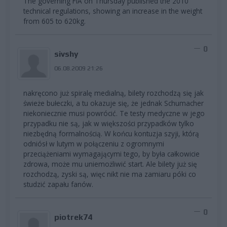
The governing FIA on Thursday published the 2010
technical regulations, showing an increase in the weight
from 605 to 620kg.
0
sivshy
06.08.2009 21:26
nakręcono już spiralę medialną, bilety rozchodzą się jak
świeże bułeczki, a tu okazuje się, że jednak Schumacher
niekoniecznie musi powrócić. Te testy medyczne w jego
przypadku nie są, jak w większości przypadków tylko
niezbędną formalnością. W końcu kontuzja szyji, którą
odniósł w lutym w połączeniu z ogromnymi
przeciążeniami wymagającymi tego, by była całkowicie
zdrowa, może mu uniemożliwić start. Ale bilety już się
rozchodzą, zyski są, więc nikt nie ma zamiaru póki co
studzić zapału fanów.
0
piotrek74