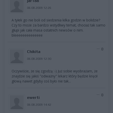
jar188
06.08.2009 12:26
A tyłek go nie boli od siedzenia kilka godzin w bolidzie?
Czy to może za bardzo wstydliwy temat, chociaż tak samo
głupi jak cała masa ostatnich newsów o nim.
bleeeeeeeeeeeeee
0
Chikita
06.08.2009 12:30
Oczywiście, że się zgodzą :-) Już sobie wyobrażam, że
znajdzie się jakiś "odważny" lekarz który będzie kręcił
głową nawet gdyby coś było nie tak...
0
ewerti
06.08.2009 14:42