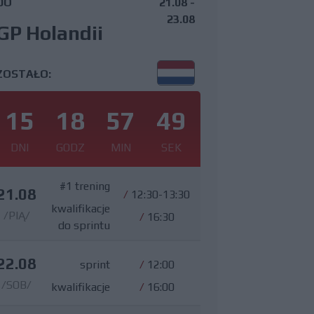
DO
21.08 -
23.08
GP Holandii
ZOSTAŁO:
15
18
57
47
DNI
GODZ
MIN
SEK
#1 trening
21.08
/
12:30-13:30
kwalifikacje
/PIĄ/
/
16:30
do sprintu
22.08
sprint
/
12:00
/SOB/
kwalifikacje
/
16:00