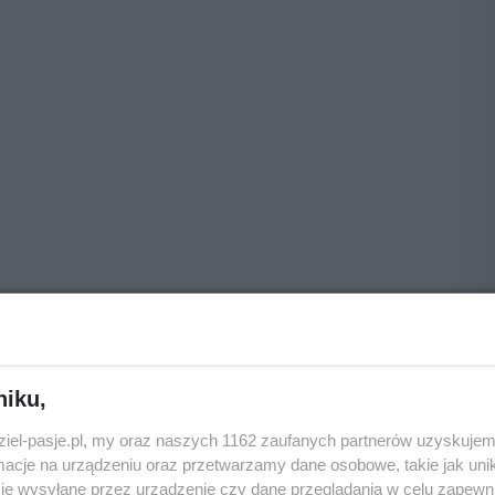
niku,
dziel-pasje.pl, my oraz naszych 1162 zaufanych partnerów uzyskujem
cje na urządzeniu oraz przetwarzamy dane osobowe, takie jak unika
je wysyłane przez urządzenie czy dane przeglądania w celu zapewn