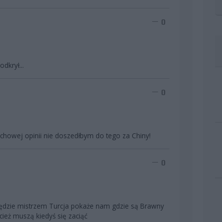
0
dkrył...
0
chowej opinii nie doszedłbym do tego za Chiny!
0
będzie mistrzem Turcja pokaże nam gdzie są Brawny
ecież muszą kiedyś się zaciąć