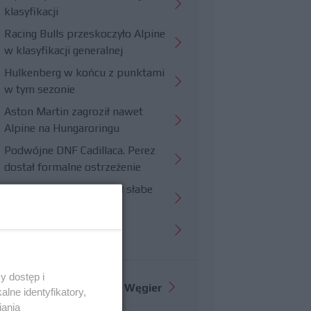
klasyfikacji
Racing Bulls przeskoczyło Alpine
w klasyfikacji generalnej
Hulkenberg w końcu z punktami
w tym sezonie
Aston Martin zagroził nawet
Alpine na Hungaroringu
Podwójne DNF Cadillaca. Perez
dostał formalne ostrzeżenie
Hungaroring potwierdził słabe
strony Williamsa
Trudny wyścig Haasa
y dostęp i
Więcej informacji o
GP Węgier
lne identyfikatory,
iania