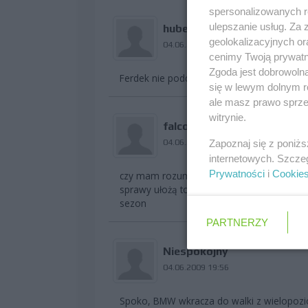
spersonalizowanych re
ulepszanie usług. Za
hubert78
geolokalizacyjnych or
04.06.2009 19:49
cenimy Twoją prywatno
Zgoda jest dobrowoln
Ferdek nie poddawaj się !!!!
się w lewym dolnym r
ale masz prawo sprzec
witrynie.
falcon81
04.06.2009 19:54
Zapoznaj się z poniż
internetowych. Szcze
Prywatności
i
Cookie
czy mam rozumieć że drugą połowę sezonu 
sprawy ułożą to połowa zespołów zajmie s
sezon
PARTNERZY
Niespokojny
04.06.2009 19:56
Spoko, BMW wkracza do walki z wielopo