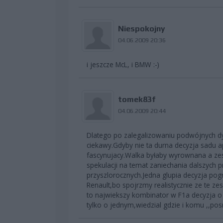
Niespokojny
04.06.2009 20:36
i jeszcze McL, i BMW :-)
tomek83f
04.06.2009 20:44
Dlatego po zalegalizowaniu podwójnych d
ciekawy.Gdyby nie ta durna decyzja sadu ap
fascynujacy.Walka byłaby wyrownana a zes
spekulacji na temat zaniechania dalszych
przyszlorocznych.Jedna glupia decyzja pog
Renault,bo spojrzmy realistycznie ze te z
to najwiekszy kombinator w F1a decyzja o
tylko o jednym,wiedzial gdzie i komu ,,p