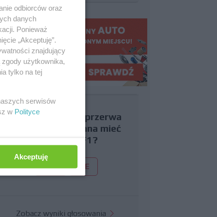
anie odbiorców oraz
nych danych
kacji. Ponieważ
ięcie „Akceptuję”.
ywatności znajdujący
ą zgody użytkownika,
 tylko na tej
 naszych serwisów
esz w
Polityce
Czy uważasz, że przerwa
wakacyjna powinna mieć
miejsce w F1?
Akceptuję
TAK
NIE
Zobacz wyniki głosowania