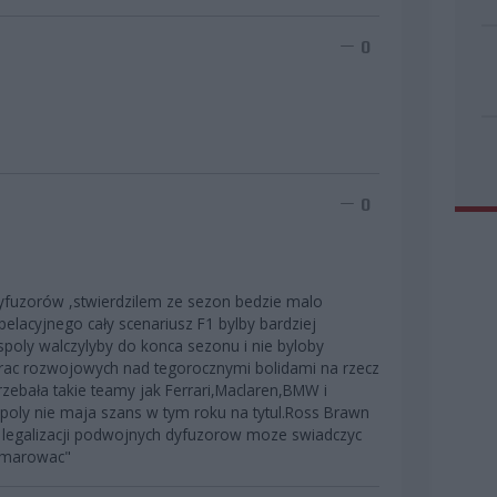
0
0
yfuzorów ,stwierdzilem ze sezon bedzie malo
elacyjnego cały scenariusz F1 bylby bardziej
poly walczylyby do konca sezonu i nie byloby
 prac rozwojowych nad tegorocznymi bolidami na rzecz
rzebała takie teamy jak Ferrari,Maclaren,BMW i
espoly nie maja szans w tym roku na tytul.Ross Brawn
 legalizacji podwojnych dyfuzorow moze swiadczyc
osmarowac"