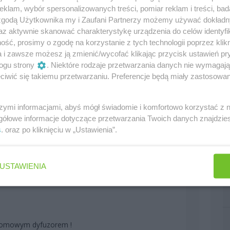
klam, wybór spersonalizowanych treści, pomiar reklam i treści, bad
0
 zgodą Użytkownika my i Zaufani Partnerzy możemy używać dokład
az aktywnie skanować charakterystykę urządzenia do celów identyfi
ść, prosimy o zgodę na korzystanie z tych technologii poprzez klikn
a i zawsze możesz ją zmienić/wycofać klikając przycisk ustawień pr
ogu strony
. Niektóre rodzaje przetwarzania danych nie wymagaj
iwić się takiemu przetwarzaniu. Preferencje będą miały zastosowania
0
szymi informacjami, abyś mógł świadomie i komfortowo korzystać z
gółowe informacje dotyczące przetwarzania Twoich danych znajdzi
s
. oraz po kliknięciu w „Ustawienia”.
mam sobie odpuścić?? wydaje mi się że jeśli tak się
ię już niedługo przygotowaniem bolidu na przyszły
USTAWIENIA
0
ziomowym dyfuzorem !