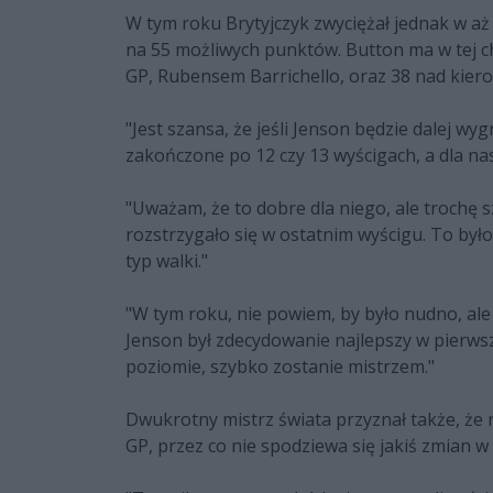
W tym roku Brytyjczyk zwyciężał jednak w aż 
na 55 możliwych punktów. Button ma w tej 
GP, Rubensem Barrichello, oraz 38 nad kier
"Jest szansa, że jeśli Jenson będzie dalej w
zakończone po 12 czy 13 wyścigach, a dla nas
"Uważam, że to dobre dla niego, ale trochę 
rozstrzygało się w ostatnim wyścigu. To było 
typ walki."
"W tym roku, nie powiem, by było nudno, ale 
Jenson był zdecydowanie najlepszy w pierwszej
poziomie, szybko zostanie mistrzem."
Dwukrotny mistrz świata przyznał także, że
GP, przez co nie spodziewa się jakiś zmian w u