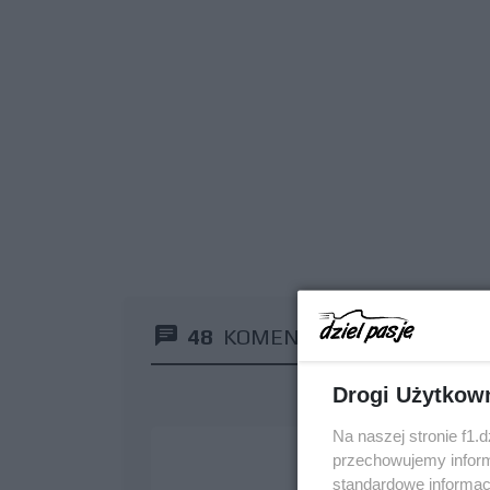
48
KOMENTARZY
Drogi Użytkow
Na naszej stronie f1.
przechowujemy informa
standardowe informac