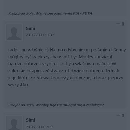
Przejdź do wpisu
Mamy porozumienie FIA - FOTA
0
Simi
23.06.2009 19:07
radd - no właśnie :-) Nie no gdyby nie on po śmierci Senny
mógłby być większy chaos niż był. Mosley zadziałał
bardzo dobrze i szybko. To była właściwa reakcja. W
zakresie bezpieczeństwa zrobił wiele dobrego. Jednak
jego kłótnie z Stewartem były idiotyczne, a teraz pieprzy
wszystko.
Przejdź do wpisu
Mosley będzie ubiegał się o reelekcję?
0
Simi
23.06.2009 14:35