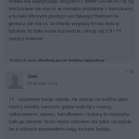
brawo dla najlepszego zespołu F1 BMW SAUBER!!! to są
mistrzowie nie ma co. w monako problemy z hamulcami,
a tu taki olbrzymi postęp! coś takiego! theissen to
geniusz nie ma co. za chwilę wygryzą ferrari ilościa
tytułów. to była ironia oczywiście. cieszę się z 9 i 11
pozycji brawna!
Przejdź do wpisu
Rosberg po raz kolejny najszybszy
0
Simi
05.06.2009 12:58
11 - popieram twoje zdanie. nie pasuje mi button jako
mistrz świata. owszem. gdyby walczył z massą,
raikkonenem, alonso, hamiltonem i kubicą to możnaby
było go docenić. teraz moim zdaniem ma tylko szczęście
bo ci których wymieniłem mają kichane bolidy...