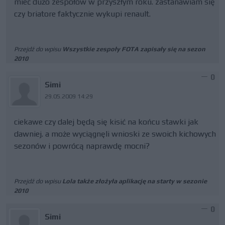
mieć dużo zespołów w przyszłym roku. zastanawiam się
czy briatore faktycznie wykupi renault.
Przejdź do wpisu
Wszystkie zespoły FOTA zapisały się na sezon
2010
0
Simi
29.05.2009 14:29
ciekawe czy dalej będą się kisić na końcu stawki jak
dawniej. a może wyciągnęli wnioski ze swoich kichowych
sezonów i powrócą naprawdę mocni?
Przejdź do wpisu
Lola także złożyła aplikację na starty w sezonie
2010
0
Simi