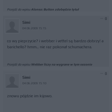
Przejdź do wpisu
Alonso: Button zdobędzie tytuł
0
Simi
04.06.2009 15:15
co wy pieprzycie? i webber i vettel są bardzo dobrzy! a
barichello? hmm... nie raz pokonał schumachera.
Przejdź do wpisu
Webber liczy na wygrane w tym sezonie
0
Simi
04.06.2009 15:10
znowu pójdzie im kijowo.