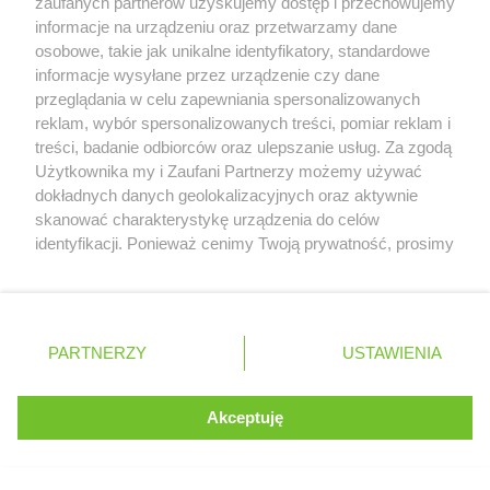
zaufanych partnerów uzyskujemy dostęp i przechowujemy
informacje na urządzeniu oraz przetwarzamy dane
osobowe, takie jak unikalne identyfikatory, standardowe
23.08
wyścig
/
15:00
informacje wysyłane przez urządzenie czy dane
/NIE/
przeglądania w celu zapewniania spersonalizowanych
reklam, wybór spersonalizowanych treści, pomiar reklam i
treści, badanie odbiorców oraz ulepszanie usług. Za zgodą
Serwis internetowy, z którego korzystasz, używa plików
Użytkownika my i Zaufani Partnerzy możemy używać
cookies. Są to pliki instalowane w urządzeniach
dokładnych danych geolokalizacyjnych oraz aktywnie
końcowych osób korzystających z serwisu, w celu
skanować charakterystykę urządzenia do celów
administrowania serwisem, poprawy jakości
identyfikacji. Ponieważ cenimy Twoją prywatność, prosimy
świadczonych usług w tym dostosowania treści serwisu
o zgodę na korzystanie z tych technologii poprzez
do preferencji użytkownika, utrzymania sesji
kliknięcie „Akceptuję”. Zgoda jest dobrowolna i zawsze
użytkownika oraz dla celów statystycznych i
możesz ją zmienić/wycofać klikając przycisk ustawień
targetowania behawioralnego reklamy.
prywatności znajdujący się w lewym dolnym rogu strony
PARTNERZY
Dowiedz się więcej o naszej polityce
USTAWIENIA
. Niektóre rodzaje przetwarzania danych nie wymagają
prywatności
zgody użytkownika, ale masz prawo sprzeciwić się
takiemu przetwarzaniu. Preferencje będą miały
Akceptuję
ROZUMIEM
zastosowania tylko na tej witrynie.
Zapoznaj się z poniższymi informacjami, abyś mógł