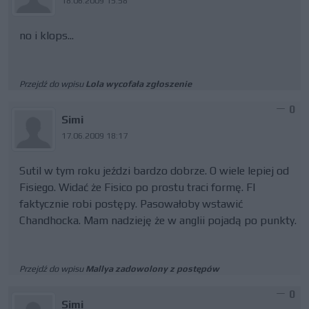
18.06.2009 15:58
no i klops...
Przejdź do wpisu
Lola wycofała zgłoszenie
0
Simi
17.06.2009 18:17
Sutil w tym roku jeździ bardzo dobrze. O wiele lepiej od
Fisiego. Widać że Fisico po prostu traci formę. FI
faktycznie robi postępy. Pasowałoby wstawić
Chandhocka. Mam nadzieję że w anglii pojadą po punkty.
Przejdź do wpisu
Mallya zadowolony z postępów
0
Simi