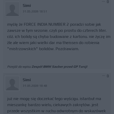
0
Simi
31.05.2009 18:51
myślę że FORCE INDIA NUMBER 2 poradzi sobie jak
zawsze w tym sezonie. czyli po prostu do czterech liter.
cóż. ich bolidy są chyba budowane z kartonu. nie życzę im
źle ale wiem jaki wielki dar ma theissen do robienia
"mistrzowskich" bolidów. Pozdrawiam.
Przejdź do wpisu
Zespół BMW Sauber przed GP Turcji
0
Simi
31.05.2009 18:48
już nie mogę się doczekać tego wyścigu. istanbuł ma
mieszankę bardzo wielu, ciekawych zakrętów. jest
przede wszystkim w ruchu odwrotnym do wskazówek