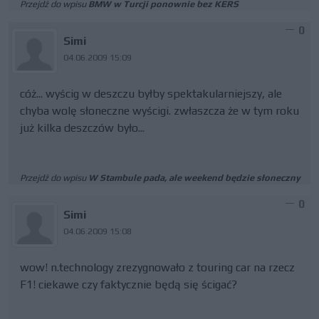
Przejdź do wpisu
BMW w Turcji ponownie bez KERS
0
Simi
04.06.2009 15:09
cóż... wyścig w deszczu byłby spektakularniejszy, ale
chyba wolę słoneczne wyścigi. zwłaszcza że w tym roku
już kilka deszczów było...
Przejdź do wpisu
W Stambule pada, ale weekend będzie słoneczny
0
Simi
04.06.2009 15:08
wow! n.technology zrezygnowało z touring car na rzecz
F1! ciekawe czy faktycznie będą się ścigać?