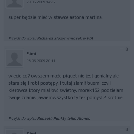
29.05.2009 14:27
super będzie mieć w stawce astona martina.
Przejdź do wpisu
Richards złożył wniosek w FIA
0
Simi
28.05.2009 20:11
wiecie co? owszem może piquet nie jest genialny ale
stara się i robi postępy. i tutaj zlamił buemi czyli
kierowca który miał być świetny. morek152 podzielam
twoje zdanie. jawiemwszystko ty też pomyśl 2 krotnie.
Przejdź do wpisu
Renault: Punkty tylko Alonso
0
Simi