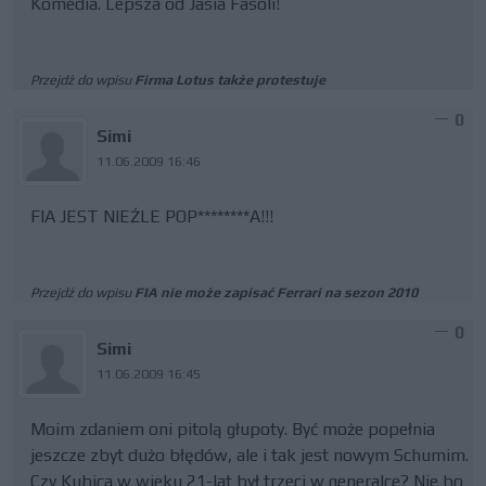
Komedia. Lepsza od Jasia Fasoli!
Przejdź do wpisu
Firma Lotus także protestuje
0
Simi
11.06.2009 16:46
FIA JEST NIEŹLE POP********A!!!
Przejdź do wpisu
FIA nie może zapisać Ferrari na sezon 2010
0
Simi
11.06.2009 16:45
Moim zdaniem oni pitolą głupoty. Być może popełnia
jeszcze zbyt dużo błędów, ale i tak jest nowym Schumim.
Czy Kubica w wieku 21-lat był trzeci w generalce? Nie bo