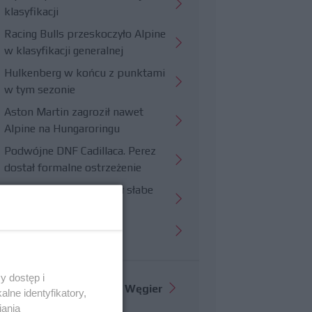
klasyfikacji
Racing Bulls przeskoczyło Alpine
w klasyfikacji generalnej
Hulkenberg w końcu z punktami
w tym sezonie
Aston Martin zagroził nawet
Alpine na Hungaroringu
Podwójne DNF Cadillaca. Perez
dostał formalne ostrzeżenie
Hungaroring potwierdził słabe
strony Williamsa
Trudny wyścig Haasa
y dostęp i
Więcej informacji o
GP Węgier
lne identyfikatory,
iania