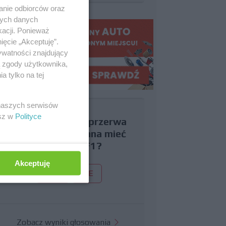
anie odbiorców oraz
nych danych
kacji. Ponieważ
ięcie „Akceptuję”.
ywatności znajdujący
ą zgody użytkownika,
 tylko na tej
 naszych serwisów
esz w
Polityce
Czy uważasz, że przerwa
wakacyjna powinna mieć
miejsce w F1?
Akceptuję
TAK
NIE
Zobacz wyniki głosowania