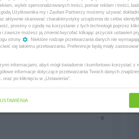
klam, wybór spersonalizowanych treści, pomiar reklam i treści, bad
 zgodą Użytkownika my i Zaufani Partnerzy możemy używać dokład
az aktywnie skanować charakterystykę urządzenia do celów identyfi
rmtech) 3 Epsilon Euskadi 4 Litespeed 5 March F1 6
ść, prosimy o zgodę na korzystanie z tych technologii poprzez klikn
 10 USF1 Do tego Williams zgłosił się bez
szkód formalnych żeby zorganizować w przyszłym
a i zawsze możesz ją zmienić/wycofać klikając przycisk ustawień pr
 ForceIndia, McLareny i cała reszta mogą się srogo
ogu strony
. Niektóre rodzaje przetwarzania danych nie wymagaj
iwić się takiemu przetwarzaniu. Preferencje będą miały zastosowania
0
szymi informacjami, abyś mógł świadomie i komfortowo korzystać z
gółowe informacje dotyczące przetwarzania Twoich danych znajdzi
s
. oraz po kliknięciu w „Ustawienia”.
 tego, że tegoroczne zespoły poza Williamsem nie
a podobieństwo F1. I chyba wolałbym to od F1 pod
USTAWIENIA
0