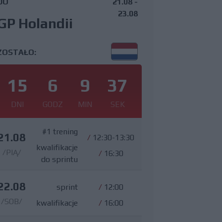
DO
21.08 -
23.08
GP Holandii
ZOSTAŁO:
15
6
9
36
DNI
GODZ
MIN
SEK
#1 trening
21.08
/
12:30-13:30
kwalifikacje
/PIĄ/
/
16:30
do sprintu
22.08
sprint
/
12:00
/SOB/
kwalifikacje
/
16:00