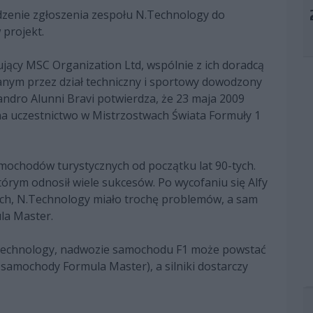
rdzenie zgłoszenia zespołu N.Technology do
projekt.
jący MSC Organization Ltd, wspólnie z ich doradcą
nym przez dział techniczny i sportowy dowodzony
andro Alunni Bravi potwierdza, że 23 maja 2009
 na uczestnictwo w Mistrzostwach Świata Formuły 1
mochodów turystycznych od początku lat 90-tych.
tórym odnosił wiele sukcesów. Po wycofaniu się Alfy
h, N.Technology miało trochę problemów, a sam
ula Master.
 N.Technology, nadwozie samochodu F1 może powstać
samochody Formula Master), a silniki dostarczy