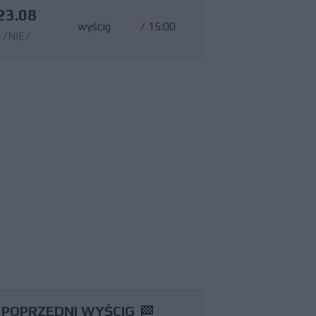
23.08
wyścig
/
15:00
/NIE/
POPRZEDNI WYŚCIG