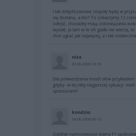
I tak dotychczasowe zespoły będą w przyszły
się dostaną...a kto? To zobaczymy 12 czer
odejść, chociażby mają zobowiązania wobec
wysłali. Ja tam w te ich gadki nie wierzę, 
chce ugrać jak najwięcej, a i tak ostatecz
niza
03.06.2009 23:18
Dla potwierdzenia moich słów przykładem 
gdyby- w tej niby najgorszej sytuacji- miel
sponsorami?
kondzio
04.06.2009 00:13
Ogólnie najmocniejsze teamy F1 spokojni