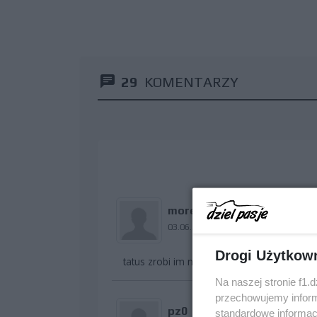
29
KOMENTARZY
morek153
03.06.2009 22:03
Drogi Użytkow
tatus zrobi im nadwozie
Na naszej stronie f1.
przechowujemy informa
pz0
standardowe informac