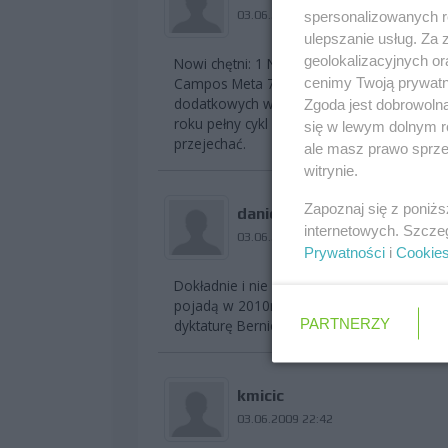
03.06.2009 22:21
spersonalizowanych re
ulepszanie usług. Za
geolokalizacyjnych or
Nowi chętni: 1 N.Technology 2 Brabham (Fo
cenimy Twoją prywatno
Campos Meta 7 Superfund 8 Lola 9 Prodrive
dodatkowych warunków, nie ma więc prze
Zgoda jest dobrowoln
roku pełny cykl nowej F1. Wszelkie Brawny,
się w lewym dolnym r
przejechać.
ale masz prawo sprzec
witrynie.
Zapoznaj się z poniż
daniel.dk
internetowych. Szcze
03.06.2009 22:35
Prywatności
i
Cookie
Dokładnie i nie zdziwię się jak dojdzie do
pojadą w 2010r. i utworzą własną serię n
PARTNERZY
dyktaturę Berniego i FIA
kmicic
03.06.2009 22:42