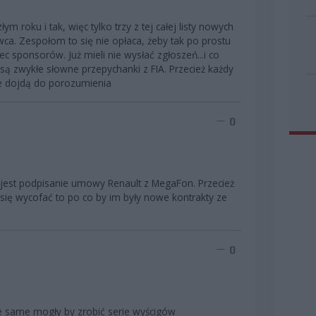
m roku i tak, więc tylko trzy z tej całej listy nowych
wca. Zespołom to się nie opłaca, żeby tak po prostu
 sponsorów. Już mieli nie wysłać zgłoszeń...i co
to są zwykłe słowne przepychanki z FIA. Przecież każdy
nie dojdą do porozumienia
0
jest podpisanie umowy Renault z MegaFon. Przecież
i się wycofać to po co by im były nowe kontrakty ze
0
e same mogły by zrobić serie wyścigów