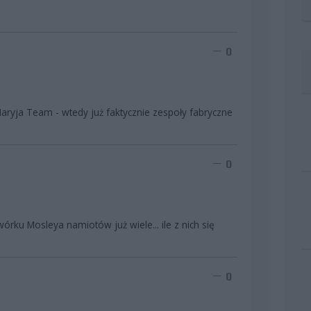
0
aryja Team - wtedy już faktycznie zespoły fabryczne
0
wórku Mosleya namiotów już wiele... ile z nich się
0