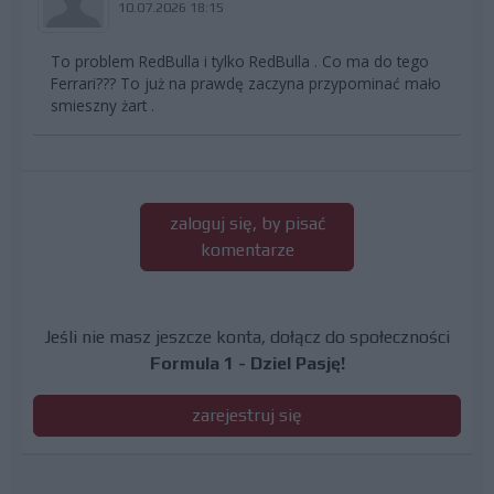
10.07.2026 18:15
To problem RedBulla i tylko RedBulla . Co ma do tego
Ferrari??? To już na prawdę zaczyna przypominać mało
smieszny żart .
zaloguj się, by pisać
komentarze
Jeśli nie masz jeszcze konta, dołącz do społeczności
Formula 1 - Dziel Pasję!
zarejestruj się