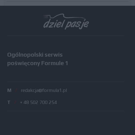
Wszystkie testy
Ogólnopolski serwis
poświęcony Formule 1
M
/
redakcja@formula1.pl
T
/
+ 48 502 700 254