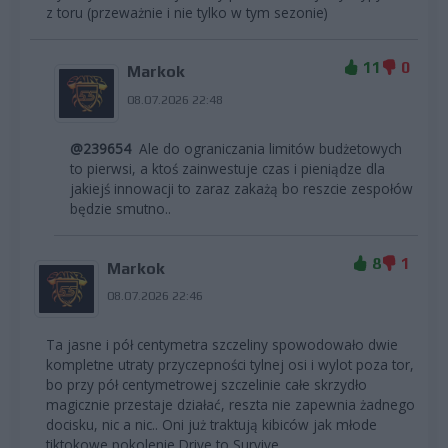
z toru (przeważnie i nie tylko w tym sezonie)
11
0
Markok
08.07.2026 22:48
@239654
Ale do ograniczania limitów budżetowych
to pierwsi, a ktoś zainwestuje czas i pieniądze dla
jakiejś innowacji to zaraz zakażą bo reszcie zespołów
będzie smutno..
8
1
Markok
08.07.2026 22:46
Ta jasne i pół centymetra szczeliny spowodowało dwie
kompletne utraty przyczepności tylnej osi i wylot poza tor,
bo przy pół centymetrowej szczelinie całe skrzydło
magicznie przestaje działać, reszta nie zapewnia żadnego
docisku, nic a nic.. Oni już traktują kibiców jak młode
tiktokowe pokolenie Drive to Survive.