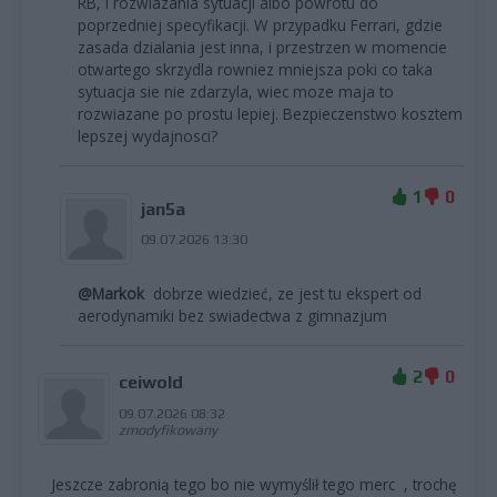
RB, i rozwiazania sytuacji albo powrotu do
poprzedniej specyfikacji. W przypadku Ferrari, gdzie
zasada dzialania jest inna, i przestrzen w momencie
otwartego skrzydla rowniez mniejsza poki co taka
sytuacja sie nie zdarzyla, wiec moze maja to
rozwiazane po prostu lepiej. Bezpieczenstwo kosztem
lepszej wydajnosci?
1
0
jan5a
09.07.2026 13:30
@Markok
dobrze wiedzieć, ze jest tu ekspert od
aerodynamiki bez swiadectwa z gimnazjum
2
0
ceiwold
09.07.2026 08:32
zmodyfikowany
Jeszcze zabronią tego bo nie wymyślił tego merc , trochę