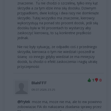
znaczenie. Tu nie chodzi o szczelinę, tylko inny kąt
skrzydła a za tym idzie inna siłą docisku. Dziwnym
przypadkiem, dwie kolizję i dwa razy nie domknięte
skrzydło. Tutaj wszystko ma znaczenie, kierowcy
wykorzystują na ponad sto procent docisk, jeśli siłą
docisku była w 90 procentach to wystarczy aby
zaskoczyć kierowcę, to są konkretne prędkości
jednak.
Nie raz były sytuację, ze odpadło coś z przedniego
skrzydła, kierowca o tym nie wiedział i poszedł w
ścianę co innego gdyby wiedział ze ma mniejszy
docisk, tu chodzi o efekt zaskoczenia i nagłą utratę
przyczepności
1
0
BlahFFF
09.07.2026 23:25
@Frytek
moze ma, moze nie ma, ale to ew powinno
zobowiazac FIA do nakazania zbadania sprawy przez