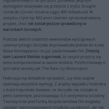
regulaminowych na tym polu, ponieważ jedynym
wymogiem okazywało się przejście z trybu
Straight
mode
do
Corner mode
w ciągu 400 milisekund. W
związku z tym np. McLaren również opracował własny
projekt, choć
nie został jeszcze sprawdzony w
warunkach torowych.
Podczas dwóch ostatnich weekendów wyścigowych
usterka tylnego skrzydła doprowadzała jednak do kraks
Maxa Verstappena i to już zaalarmowało FIA.
Zresztą
sam Laurent Mekies sugerował,
że zespół przyjrzy się
temu komponentowi w swoim bolidzie. Poinformowały o
tym takie serwisy jak The Race czy Motorsport.
Federacja ma dokładnie sprawdzić, czy obie stajnie
spełniają wszystkie wymogi. Z analizy wypadku Holendra
z Austrii wynikało bowiem, że skrzydło nie zostało w
pełni zamknięte, pozostawiając 0,5 centymetra szczeliny.
Teoretycznie pod furtką bezpieczeństwa FIA mogłaby
zażądać natychmiastowych środków zaradczych, ale nie