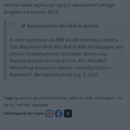
można nawet wykluczyć opcji z zakazaniem takiego
projektu od sezonu 2027.
🔎 Ala posteriore Red Bull in Austria
Il video elaborato da RBR Inside Indonesia mostra
l’ala Macarena della Red Bull di Max Verstapppe non
chiusa completamente lasciando aperta una
fessura stimata in circa 0,5 cm.
#F1
#RedBull
#RearWing
#Issue
pic.twitter.com/k5Jy2ctGLv
—
RobertoF1 (@robertofunoat)
July 7, 2026
Tagi:
gp austrii
,
gp wielkiej brytanii
,
tylne skrzydło
,
verstappen
,
fia
,
ferrari
,
red bull
,
wypadek
Udostępnij ten wpis