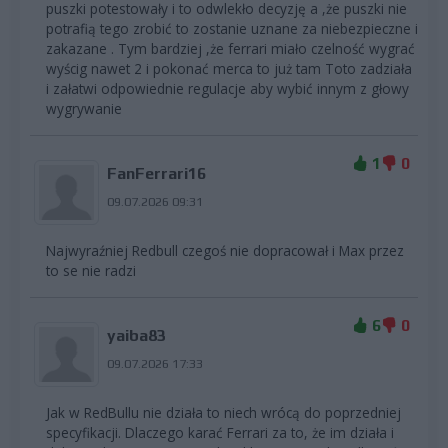
puszki potestowały i to odwlekło decyzję a ,że puszki nie
potrafią tego zrobić to zostanie uznane za niebezpieczne i
zakazane . Tym bardziej ,że ferrari miało czelność wygrać
wyścig nawet 2 i pokonać merca to już tam Toto zadziała
i załatwi odpowiednie regulacje aby wybić innym z głowy
wygrywanie
1
0
FanFerrari16
09.07.2026 09:31
Najwyraźniej Redbull czegoś nie dopracował i Max przez
to se nie radzi
6
0
yaiba83
09.07.2026 17:33
Jak w RedBullu nie działa to niech wrócą do poprzedniej
specyfikacji. Dlaczego karać Ferrari za to, że im działa i