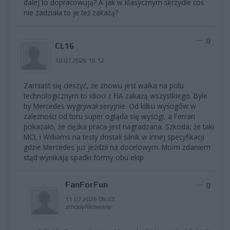
dalej to dopracowują? A jak w klasycznym skrzydle coś
nie zadziała to je też zakażą?
0
CL16
10.07.2026 16:12
Zamiast się cieszyć, że znowu jest walka na polu
technologicznym to idioci z FIA zakażą wszystkiego. Byle
by Mercedes wygrywał seryjnie. Od kilku wyścigów w
zależności od toru super ogląda się wyścigi, a Ferrari
pokazało, że ciężka praca jest nagradzana. Szkoda, że taki
MCL i Williams na testy dostali silnik w innej specyfikacji
gdzie Mercedes już jeździł na docelowym. Moim zdaniem
stąd wynikają spadki formy obu ekip
FanForFun
0
11.07.2026 09:33
zmodyfikowany