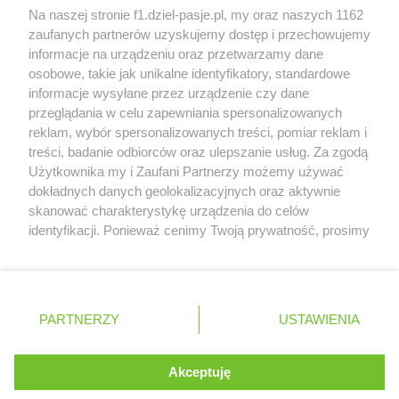
McCullough opuści Astona Martina z końcem
Na naszej stronie f1.dziel-pasje.pl, my oraz naszych 1162
2026 roku
zaufanych partnerów uzyskujemy dostęp i przechowujemy
informacje na urządzeniu oraz przetwarzamy dane
Poszkodowani kibice z GP Las Vegas 2023
osobowe, takie jak unikalne identyfikatory, standardowe
otrzymają częściowy zwrot pieniędzy
informacje wysyłane przez urządzenie czy dane
przeglądania w celu zapewniania spersonalizowanych
reklam, wybór spersonalizowanych treści, pomiar reklam i
treści, badanie odbiorców oraz ulepszanie usług. Za zgodą
© 2004 - 2026 GPmedia
Polityka prywatności
Serwis internetowy, z którego korzystasz, używa plików
Użytkownika my i Zaufani Partnerzy możemy używać
cookies. Są to pliki instalowane w urządzeniach
Kopiowanie treści bez
dokładnych danych geolokalizacyjnych oraz aktywnie
końcowych osób korzystających z serwisu, w celu
zgody autorów zabronione.
skanować charakterystykę urządzenia do celów
administrowania serwisem, poprawy jakości
identyfikacji. Ponieważ cenimy Twoją prywatność, prosimy
świadczonych usług w tym dostosowania treści serwisu
o zgodę na korzystanie z tych technologii poprzez
do preferencji użytkownika, utrzymania sesji
kliknięcie „Akceptuję”. Zgoda jest dobrowolna i zawsze
użytkownika oraz dla celów statystycznych i
możesz ją zmienić/wycofać klikając przycisk ustawień
Ta strona jest nieoficjalną stroną internetową i nie jest
targetowania behawioralnego reklamy.
prywatności znajdujący się w lewym dolnym rogu strony
powiązana w żaden sposób z grupą przedsiębiorstw Formula
PARTNERZY
Dowiedz się więcej o naszej polityce
USTAWIENIA
. Niektóre rodzaje przetwarzania danych nie wymagają
One, oraz oznaczeniami F1, FORMULA ONE, FORMULA 1 FIA
prywatności
FORMULA ONE WORLD CHAMPIONSHIP, GRAND PRIX i innymi
zgody użytkownika, ale masz prawo sprzeciwić się
znakami powiązanymi oraz znakami towarowymi należącymi
takiemu przetwarzaniu. Preferencje będą miały
Akceptuję
ROZUMIEM
do Formula One Licensing B.V
zastosowania tylko na tej witrynie.