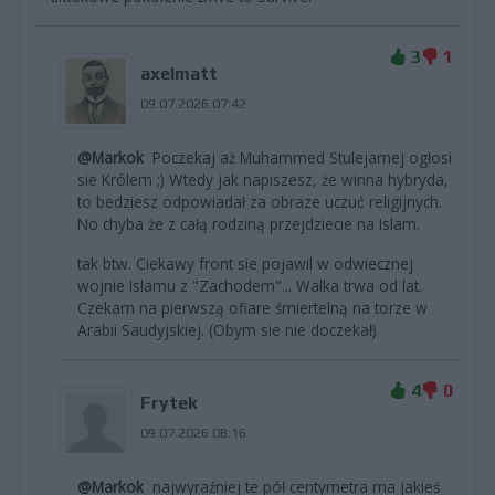
3
1
axelmatt
09.07.2026 07:42
@Markok
Poczekaj aż Muhammed Stulejamej ogłosi
sie Królem ;) Wtedy jak napiszesz, że winna hybryda,
to bedziesz odpowiadał za obraze uczuć religijnych.
No chyba że z całą rodziną przejdziecie na Islam.
tak btw. Ciekawy front sie pojawil w odwiecznej
wojnie Islamu z "Zachodem"... Walka trwa od lat.
Czekam na pierwszą ofiare śmiertelną na torze w
Arabii Saudyjskiej. (Obym sie nie doczekał)
4
0
Frytek
09.07.2026 08:16
@Markok
najwyraźniej te pół centymetra ma jakieś