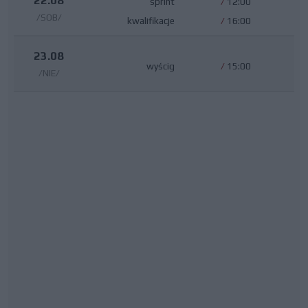
22.08
sprint
/
12:00
/SOB/
kwalifikacje
/
16:00
23.08
wyścig
/
15:00
/NIE/