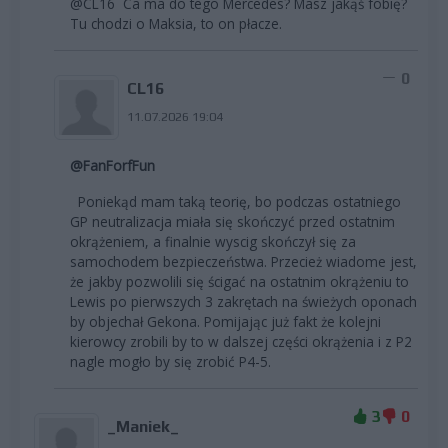
@CL16 Ca ma do tego Mercedes? Masz jakąś fobię?
Tu chodzi o Maksia, to on płacze.
0
CL16
11.07.2026 19:04
@FanForfFun
Poniekąd mam taką teorię, bo podczas ostatniego
GP neutralizacja miała się skończyć przed ostatnim
okrążeniem, a finalnie wyscig skończył się za
samochodem bezpieczeństwa. Przecież wiadome jest,
że jakby pozwolili się ścigać na ostatnim okrążeniu to
Lewis po pierwszych 3 zakrętach na świeżych oponach
by objechał Gekona. Pomijając już fakt że kolejni
kierowcy zrobili by to w dalszej części okrążenia i z P2
nagle mogło by się zrobić P4-5.
3
0
_Maniek_