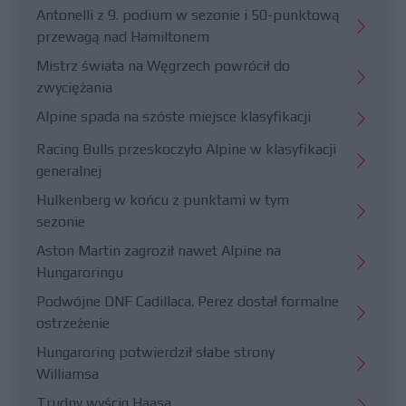
Antonelli z 9. podium w sezonie i 50-punktową
przewagą nad Hamiltonem
Mistrz świata na Węgrzech powrócił do
zwyciężania
Alpine spada na szóste miejsce klasyfikacji
Racing Bulls przeskoczyło Alpine w klasyfikacji
generalnej
Hulkenberg w końcu z punktami w tym
sezonie
Aston Martin zagroził nawet Alpine na
Hungaroringu
Podwójne DNF Cadillaca. Perez dostał formalne
ostrzeżenie
Hungaroring potwierdził słabe strony
Williamsa
Trudny wyścig Haasa