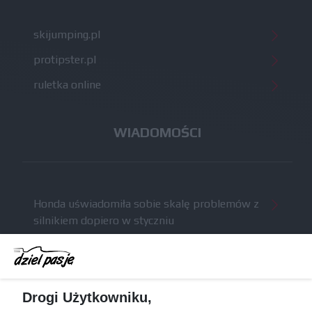
skijumping.pl
protipster.pl
ruletka online
WIADOMOŚCI
Honda uświadomiła sobie skalę problemów z
silnikiem dopiero w styczniu
Audi planuje wprowadzić jeszcze cztery duże
pakiety poprawek w 2026 roku
Gasly dołączył do krytyki obecnych
Drogi Użytkowniku,
samochodów F1