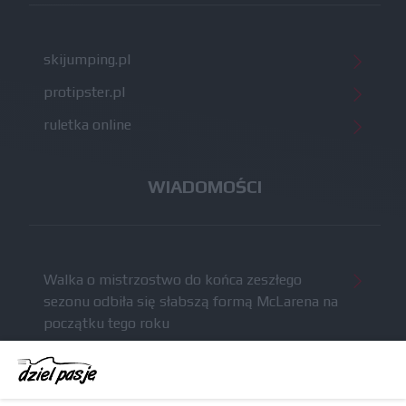
skijumping.pl
protipster.pl
ruletka online
WIADOMOŚCI
Walka o mistrzostwo do końca zeszłego
sezonu odbiła się słabszą formą McLarena na
początku tego roku
McCullough całkowicie opuści Astona Martina i
ma trafić do Red Bulla (akt.)
Dochód F1 spadł o 61 procent względem