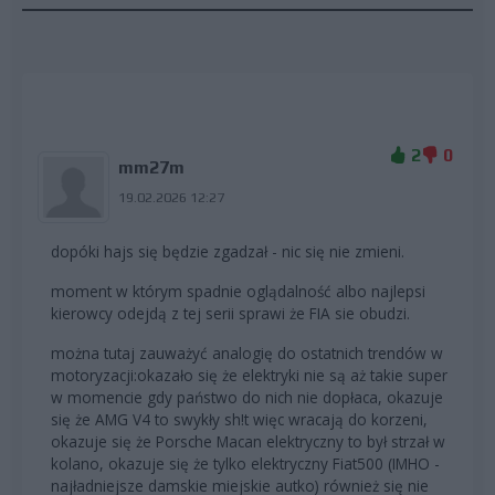
2
0
mm27m
19.02.2026 12:27
dopóki hajs się będzie zgadzał - nic się nie zmieni.
moment w którym spadnie oglądalność albo najlepsi
kierowcy odejdą z tej serii sprawi że FIA sie obudzi.
można tutaj zauważyć analogię do ostatnich trendów w
motoryzacji:okazało się że elektryki nie są aż takie super
w momencie gdy państwo do nich nie dopłaca, okazuje
się że AMG V4 to swykły sh!t więc wracają do korzeni,
okazuje się że Porsche Macan elektryczny to był strzał w
kolano, okazuje się że tylko elektryczny Fiat500 (IMHO -
najładniejsze damskie miejskie autko) również się nie