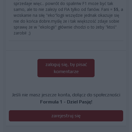
sprzedaje więc... powrót do spalin!w F1 może być tak
samo, ale to nie zależy od FIA tylko od fanów. Fani = $$, a
wciskanie na siłę "eko"logii wszędzie jednak okazuje się
nie do końca dobre.myślę że i tak większość zdaje sobie
sprawę że w "ekologii" głównie chodzi o to żeby "ktoś"
zarobił ;)
zaloguj się, by pisać
komentarze
Jeśli nie masz jeszcze konta, dołącz do społeczności
Formula 1 - Dziel Pasję!
zarejestruj się