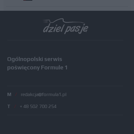
Wszystkie testy
Ogólnopolski serwis
poświęcony Formule 1
M
/
redakcja@formula1.pl
T
/
+ 48 502 700 254