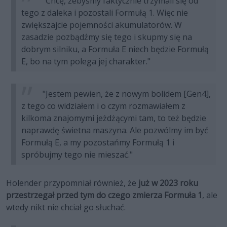
"Chcę, żebyśmy faktycznie trzymali się od
tego z daleka i pozostali Formułą 1. Więc nie
zwiększajcie pojemności akumulatorów. W
zasadzie pozbądźmy się tego i skupmy się na
dobrym silniku, a Formuła E niech będzie Formułą
E, bo na tym polega jej charakter."
"Jestem pewien, że z nowym bolidem [Gen4],
z tego co widziałem i o czym rozmawiałem z
kilkoma znajomymi jeżdżącymi tam, to też będzie
naprawdę świetna maszyna. Ale pozwólmy im być
Formułą E, a my pozostańmy Formułą 1 i
spróbujmy tego nie mieszać."
Holender przypomniał również, że
już w 2023 roku
przestrzegał przed tym do czego zmierza Formuła 1
, ale
wtedy nikt nie chciał go słuchać.