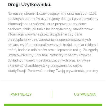
Drogi Użytkowniku,
zeszłego sezonu
Obecne silniki muszą polegać na uczących się
Na naszej stronie f1.dziel-pasje.pl, my oraz naszych 1162
algorytmach?
zaufanych partnerów uzyskujemy dostęp i przechowujemy
informacje na urządzeniu oraz przetwarzamy dane
Honda uświadomiła sobie skalę problemów z
osobowe, takie jak unikalne identyfikatory, standardowe
silnikiem dopiero w styczniu
informacje wysyłane przez urządzenie czy dane
przeglądania w celu zapewniania spersonalizowanych
reklam, wybór spersonalizowanych treści, pomiar reklam i
treści, badanie odbiorców oraz ulepszanie usług. Za zgodą
© 2004 - 2026 GPmedia
Polityka prywatności
Serwis internetowy, z którego korzystasz, używa plików
Użytkownika my i Zaufani Partnerzy możemy używać
cookies. Są to pliki instalowane w urządzeniach
Kopiowanie treści bez
dokładnych danych geolokalizacyjnych oraz aktywnie
końcowych osób korzystających z serwisu, w celu
skanować charakterystykę urządzenia do celów
zgody autorów zabronione.
administrowania serwisem, poprawy jakości
identyfikacji. Ponieważ cenimy Twoją prywatność, prosimy
świadczonych usług w tym dostosowania treści serwisu
o zgodę na korzystanie z tych technologii poprzez
do preferencji użytkownika, utrzymania sesji
kliknięcie „Akceptuję”. Zgoda jest dobrowolna i zawsze
użytkownika oraz dla celów statystycznych i
możesz ją zmienić/wycofać klikając przycisk ustawień
Ta strona jest nieoficjalną stroną internetową i nie jest
targetowania behawioralnego reklamy.
prywatności znajdujący się w lewym dolnym rogu strony
powiązana w żaden sposób z grupą przedsiębiorstw Formula
PARTNERZY
Dowiedz się więcej o naszej polityce
USTAWIENIA
. Niektóre rodzaje przetwarzania danych nie wymagają
One, oraz oznaczeniami F1, FORMULA ONE, FORMULA 1 FIA
prywatności
FORMULA ONE WORLD CHAMPIONSHIP, GRAND PRIX i innymi
zgody użytkownika, ale masz prawo sprzeciwić się
znakami powiązanymi oraz znakami towarowymi należącymi