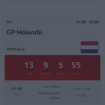
DO
21.08 - 23.08
GP Holandii
ZOSTAŁO:
13
9
5
54
DNI
GODZ
MIN
SEK
#1 trening
21.08
/
12:30-13:30
kwalifikacje do
/PIĄ/
/
16:30
sprintu