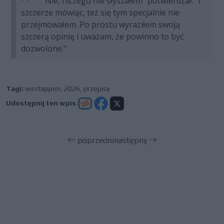
"Nie, niczego nie słyszałem" potwierdzał. "I
szczerze mówiąc, też się tym specjalnie nie
przejmowałem. Po prostu wyraziłem swoją
szczerą opinię i uważam, że powinno to być
dozwolone."
Tagi:
verstappen
,
2026
,
przepisy
Udostępnij ten wpis
poprzedni
następny