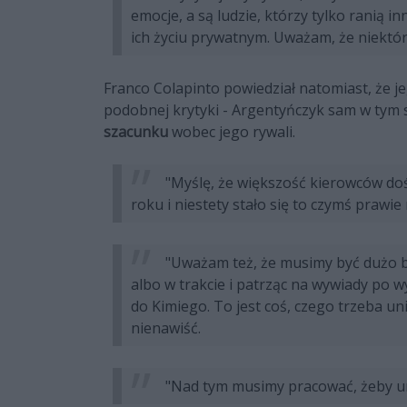
emocje, a są ludzie, którzy tylko ranią i
ich życiu prywatnym. Uważam, że niektór
Franco Colapinto powiedział natomiast, że 
podobnej krytyki - Argentyńczyk sam w tym
szacunku
wobec jego rywali.
"Myślę, że większość kierowców d
roku i niestety stało się to czymś prawi
"Uważam też, że musimy być dużo b
albo w trakcie i patrząc na wywiady po w
do Kimiego. To jest coś, czego trzeba un
nienawiść.
"Nad tym musimy pracować, żeby uni