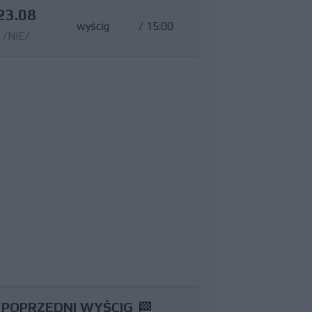
23.08
wyścig
/
15:00
/NIE/
POPRZEDNI WYŚCIG