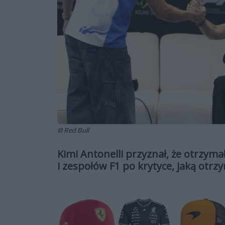
© Red Bull
Kimi Antonelli przyznał, że otrzym
i zespołów F1 po krytyce, jaką otrz