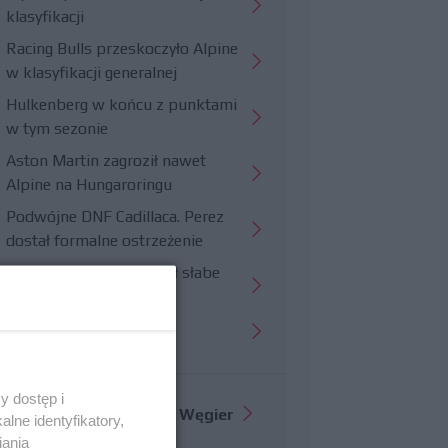
klasyfikacji
Racing Bulls przeskoczyło Alpine
w klasyfikacji generalnej
Hulkenberg w końcu z punktami
w tym sezonie
Aston Martin zagroził nawet
Alpine na Hungaroringu
Podwójne DNF Cadillaca. Perez
dostał formalne ostrzeżenie
Hungaroring potwierdził słabe
strony Williamsa
Trudny wyścig Haasa
y dostęp i
Więcej informacji o
GP Węgier
lne identyfikatory,
iania