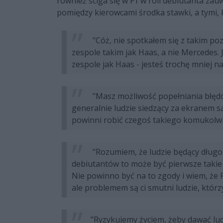
również ściga się w F1 w roli debiutanta zauw
pomiędzy kierowcami środka stawki, a tymi, 
"Cóż, nie spotkałem się z takim poz
zespole takim jak Haas, a nie Mercedes. 
zespole jak Haas - jesteś trochę mniej na
"Masz możliwość popełniania błędów
generalnie ludzie siedzący za ekranem s
powinni robić czegoś takiego komukolwi
"Rozumiem, że ludzie będący długo 
debiutantów to może być pierwsze takie d
Nie powinno być na to zgody i wiem, że 
ale problemem są ci smutni ludzie, którzy
"Ryzykujemy życiem, żeby dawać lu