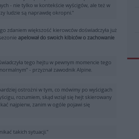
nnych - nie tylko w kontekście wyścigów, ale też w
zy ludzie są naprawdę okropni."
jego zdaniem większość kierowców doświadczyła już
 sezonie
apelował do swoich kibiców o zachowanie
oświadczyła tego hejtu w pewnym momencie tego
e normalnym" - przyznał zawodnik Alpine.
ardziej ostrożni w tym, co mówimy po wyścigach
yścigu, rozumiem, skąd wziął się hejt skierowany
ikać najpierw, zanim w ogóle pojawi się
kać takich sytuacji."