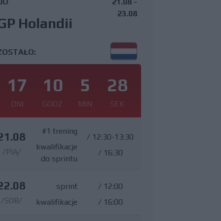
DO
21.08 -
23.08
GP Holandii
ZOSTAŁO:
17
10
5
27
DNI
GODZ
MIN
SEK
#1 trening
21.08
/
12:30-13:30
kwalifikacje
/PIĄ/
/
16:30
do sprintu
22.08
sprint
/
12:00
/SOB/
kwalifikacje
/
16:00