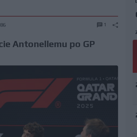
1
386
cie Antonellemu po GP