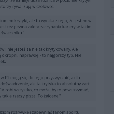
ażył, że istnieje duża różnica w poziomie krytyki
którzy rywalizują w czołówce:
iomem krytyki, ale to wynika z tego, że jestem w
Jest też pewna zaleta zaczynania kariery w takim
 świeczniku."
 i nie jesteś za nie tak krytykowany. Ale
ą okropni, naprawdę - to najgorszy typ. Nie
ek."
w F1 mogą się do tego przyzwyczaić, a dla
oświadczenie, ale ta krytyka to absolutny żart.
FIA robi wszystko, co może, by to powstrzymać,
 takie rzeczy piszą. To żałosne."
dziom rozrywkę i zapewniać fanom sportu