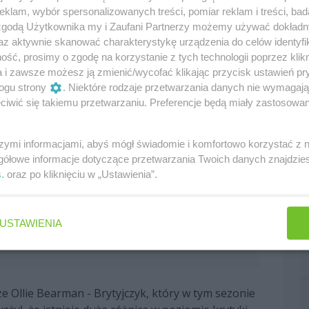
klam, wybór spersonalizowanych treści, pomiar reklam i treści, bad
 zgodą Użytkownika my i Zaufani Partnerzy możemy używać dokład
kierowcy Formuły 1. George Russell powiedział
az aktywnie skanować charakterystykę urządzenia do celów identyfi
 na tak ostrą krytykę, z jaką zmierzył się jego
ść, prosimy o zgodę na korzystanie z tych technologii poprzez klikn
a i zawsze możesz ją zmienić/wycofać klikając przycisk ustawień pr
ogu strony
. Niektóre rodzaje przetwarzania danych nie wymagaj
iwić się takiemu przetwarzaniu. Preferencje będą miały zastosowania
e komentarze i nadużycia w sieci, jest absolutnie
o zaczęło się od błędu ludzi z Red Bulla i oni
ją błędy, zwłaszcza kiedy nie mają wszystkich
szymi informacjami, abyś mógł świadomie i komfortowo korzystać z
gółowe informacje dotyczące przetwarzania Twoich danych znajdzi
a klawiaturami nie mają żadnej wymówki" -
s
. oraz po kliknięciu w „Ustawienia”.
o i zastanowić się, dlaczego uważają coś takiego
USTAWIENIA
połeczeństwie w ogóle. Trudno mi to pojąć. To
e Ollie Bearman - Brytyjczyk, który w tym sezonie