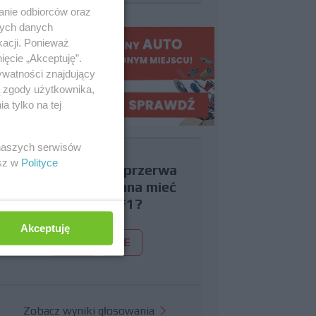
anie odbiorców oraz
nych danych
kacji. Ponieważ
ięcie „Akceptuję”.
ywatności znajdujący
ą zgody użytkownika,
 tylko na tej
 naszych serwisów
esz w
Polityce
Czy uważasz, że przerwa
wakacyjna powinna mieć
miejsce w F1?
Akceptuję
TAK
NIE
Zobacz wyniki głosowania