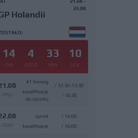
DO
21.08 -
23.08
GP Holandii
ZOSTAŁO:
14
4
33
9
DNI
GODZ
MIN
SEK
#1 trening
21.08
/
12:30-13:30
kwalifikacje
/PIĄ/
/
16:30
do sprintu
22.08
sprint
/
12:00
/SOB/
kwalifikacje
/
16:00