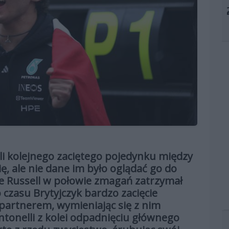
ali kolejnego zaciętego pojedynku między
ę, ale nie dane im było oglądać go do
rge Russell w połowie zmagań zatrzymał
o czasu Brytyjczyk bardzo zacięcie
partnerem, wymieniając się z nim
tonelli z kolei odpadnięciu głównego