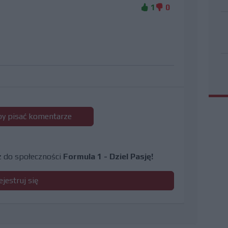
1
0
 by pisać komentarze
cz do społeczności
Formula 1 - Dziel Pasję!
ejestruj się