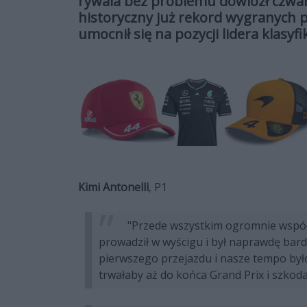
rywala bez problemu dowiózł czwar
historyczny już rekord wygranych 
umocnił się na pozycji lidera klasyf
Kimi Antonelli
, P1
"Przede wszystkim ogromnie współ
prowadził w wyścigu i był naprawdę bar
pierwszego przejazdu i nasze tempo było
trwałaby aż do końca Grand Prix i szkoda