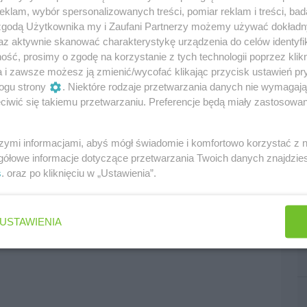
klam, wybór spersonalizowanych treści, pomiar reklam i treści, bad
 czerpałem ogromną przyjemność z wyścigu.
 zgodą Użytkownika my i Zaufani Partnerzy możemy używać dokład
en, że on również. To było jak powrót do czasów
az aktywnie skanować charakterystykę urządzenia do celów identyfi
rotne wymiany prowadzenia. Mam nadzieję, że
ść, prosimy o zgodę na korzystanie z tych technologii poprzez klikn
a podczas tej walki. Szkoda tylko, że nie
a i zawsze możesz ją zmienić/wycofać klikając przycisk ustawień pr
rand Prix."
ogu strony
. Niektóre rodzaje przetwarzania danych nie wymagaj
iwić się takiemu przetwarzaniu. Preferencje będą miały zastosowania
szymi informacjami, abyś mógł świadomie i komfortowo korzystać z
gółowe informacje dotyczące przetwarzania Twoich danych znajdzi
s
. oraz po kliknięciu w „Ustawienia”.
edni
następny
USTAWIENIA