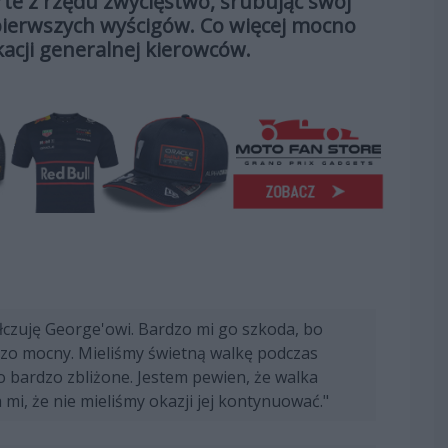
te z rzędu zwycięstwo, śrubując swój
pierwszych wyścigów. Co więcej mocno
ikacji generalnej kierowców.
czuję George'owi. Bardzo mi go szkoda, bo
dzo mocny. Mieliśmy świetną walkę podczas
 bardzo zbliżone. Jestem pewien, że walka
 mi, że nie mieliśmy okazji jej kontynuować."