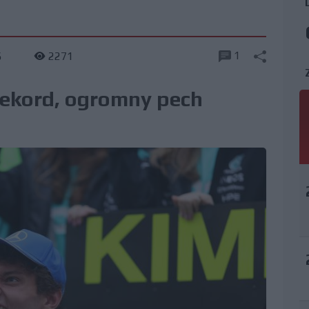
1
6
2271
 rekord, ogromny pech