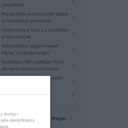
klasyfikacji
Racing Bulls przeskoczyło Alpine
w klasyfikacji generalnej
Hulkenberg w końcu z punktami
w tym sezonie
Aston Martin zagroził nawet
Alpine na Hungaroringu
Podwójne DNF Cadillaca. Perez
dostał formalne ostrzeżenie
Hungaroring potwierdził słabe
strony Williamsa
Trudny wyścig Haasa
y dostęp i
Więcej informacji o
GP Węgier
lne identyfikatory,
iania