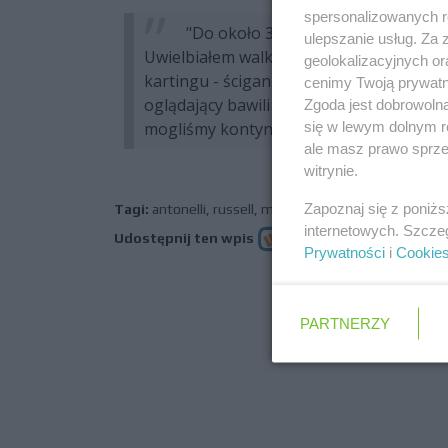
spersonalizowanych re
"Do około 30. okrążenia naprawdę
ulepszanie usług. Za
Uwielbiałem walkę z Kimim i jestem pewi
geolokalizacyjnych or
kartingu - ściganie koło w koło, wielok
cenimy Twoją prywatno
oglądający bawili się równie dobrze, jak j
Zgoda jest dobrowoln
mogliśmy kontynuować jej aż do końca G
się w lewym dolnym r
ale masz prawo sprzec
witrynie.
Zapoznaj się z poniż
Tagi:
antonelli
,
russell
,
mercedes
,
gp kanady
internetowych. Szcze
Udostępnij ten wpis
Prywatności
i
Cookie
poprz
PARTNERZY