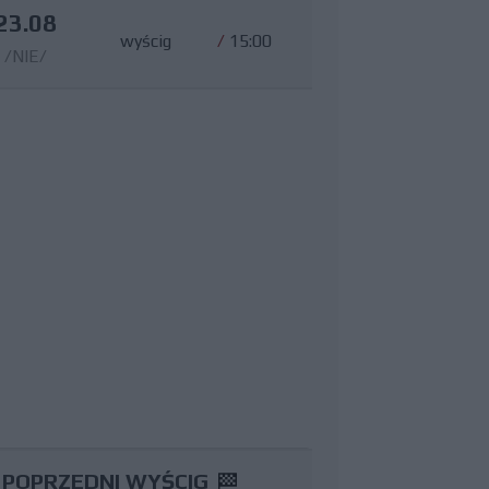
23.08
wyścig
/
15:00
/NIE/
POPRZEDNI WYŚCIG