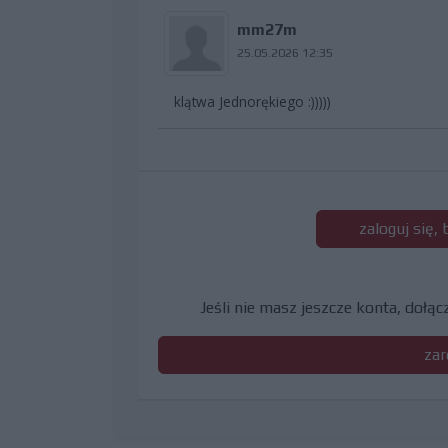
mm27m
25.05.2026 12:35
klątwa Jednorękiego :)))))
zaloguj się,
Jeśli nie masz jeszcze konta, dołą
zar