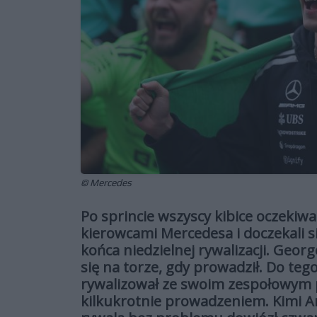
© Mercedes
Po sprincie wszyscy kibice oczekiw
kierowcami Mercedesa i doczekali si
końca niedzielnej rywalizacji. Geo
się na torze, gdy prowadził. Do teg
rywalizował ze swoim zespołowym 
kilkukrotnie prowadzeniem. Kimi An