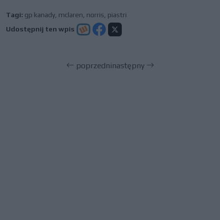
Tagi:
gp kanady
,
mclaren
,
norris
,
piastri
Udostępnij ten wpis
poprzedni
następny