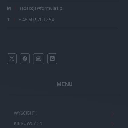
M
/
redakcja@formula1.pl
T
/
+ 48 502 700 254
MENU
WYŚCIGI F1
KIEROWCY F1