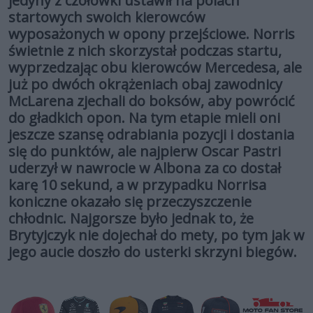
jedyny z czołówki ustawił na polach
startowych swoich kierowców
wyposażonych w opony przejściowe. Norris
świetnie z nich skorzystał podczas startu,
wyprzedzając obu kierowców Mercedesa, ale
już po dwóch okrążeniach obaj zawodnicy
McLarena zjechali do boksów, aby powrócić
do gładkich opon. Na tym etapie mieli oni
jeszcze szansę odrabiania pozycji i dostania
się do punktów, ale najpierw Oscar Pastri
uderzył w nawrocie w Albona za co dostał
karę 10 sekund, a w przypadku Norrisa
koniczne okazało się przeczyszczenie
chłodnic. Najgorsze było jednak to, że
Brytyjczyk nie dojechał do mety, po tym jak w
jego aucie doszło do usterki skrzyni biegów.