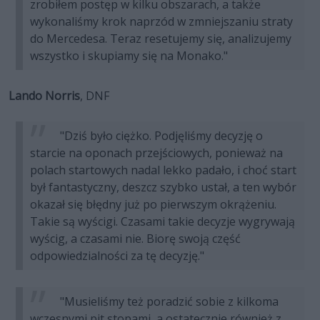
zrobiłem postęp w kilku obszarach, a także
wykonaliśmy krok naprzód w zmniejszaniu straty
do Mercedesa. Teraz resetujemy się, analizujemy
wszystko i skupiamy się na Monako."
Lando Norris
, DNF
"Dziś było ciężko. Podjęliśmy decyzję o
starcie na oponach przejściowych, ponieważ na
polach startowych nadal lekko padało, i choć start
był fantastyczny, deszcz szybko ustał, a ten wybór
okazał się błędny już po pierwszym okrążeniu.
Takie są wyścigi. Czasami takie decyzje wygrywają
wyścig, a czasami nie. Biorę swoją część
odpowiedzialności za tę decyzję."
"Musieliśmy też poradzić sobie z kilkoma
wczesnymi pit stopami, a ostatecznie również z