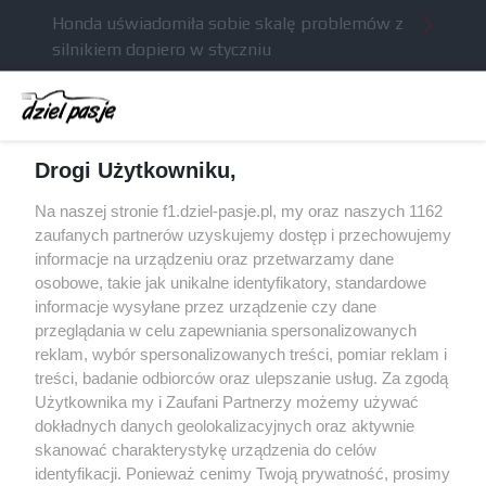
Honda uświadomiła sobie skalę problemów z
silnikiem dopiero w styczniu
Audi planuje wprowadzić jeszcze cztery duże
pakiety poprawek w 2026 roku
Gasly dołączył do krytyki obecnych
Drogi Użytkowniku,
samochodów F1
McCullough opuści Astona Martina z końcem
Na naszej stronie f1.dziel-pasje.pl, my oraz naszych 1162
2026 roku
zaufanych partnerów uzyskujemy dostęp i przechowujemy
informacje na urządzeniu oraz przetwarzamy dane
Poszkodowani kibice z GP Las Vegas 2023
osobowe, takie jak unikalne identyfikatory, standardowe
otrzymają częściowy zwrot pieniędzy
informacje wysyłane przez urządzenie czy dane
przeglądania w celu zapewniania spersonalizowanych
reklam, wybór spersonalizowanych treści, pomiar reklam i
treści, badanie odbiorców oraz ulepszanie usług. Za zgodą
© 2004 - 2026 GPmedia
Polityka prywatności
Serwis internetowy, z którego korzystasz, używa plików
Użytkownika my i Zaufani Partnerzy możemy używać
cookies. Są to pliki instalowane w urządzeniach
Kopiowanie treści bez
dokładnych danych geolokalizacyjnych oraz aktywnie
końcowych osób korzystających z serwisu, w celu
zgody autorów zabronione.
skanować charakterystykę urządzenia do celów
administrowania serwisem, poprawy jakości
identyfikacji. Ponieważ cenimy Twoją prywatność, prosimy