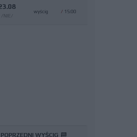
23.08
wyścig
/
15:00
/NIE/
POPRZEDNI WYŚCIG