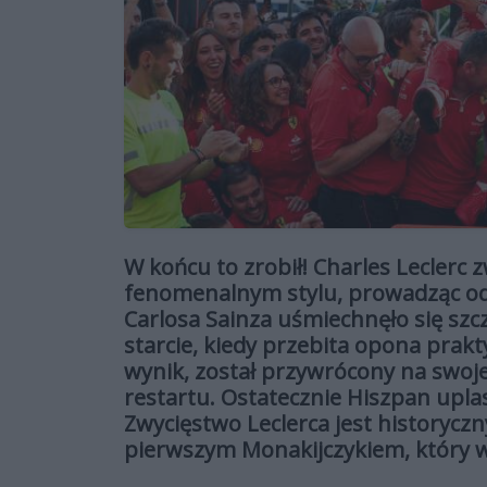
W końcu to zrobił! Charles Leclerc 
fenomenalnym stylu, prowadząc od 
Carlosa Sainza uśmiechnęło się sz
starcie, kiedy przebita opona prak
wynik, został przywrócony na swoj
restartu. Ostatecznie Hiszpan upla
Zwycięstwo Leclerca jest historyczn
pierwszym Monakijczykiem, który 