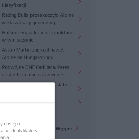
klasyfikacji
Racing Bulls przeskoczyło Alpine
w klasyfikacji generalnej
Hulkenberg w końcu z punktami
w tym sezonie
Aston Martin zagroził nawet
Alpine na Hungaroringu
Podwójne DNF Cadillaca. Perez
dostał formalne ostrzeżenie
Hungaroring potwierdził słabe
strony Williamsa
Trudny wyścig Haasa
y dostęp i
Więcej informacji o
GP Węgier
lne identyfikatory,
iania