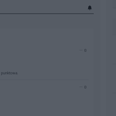
0
z punktowa.
0