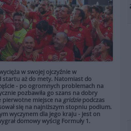
zwycięża w swojej ojczyźnie w
startu aż do mety. Natomiast do
częście - po ogromnych problemach na
tycznie pozbawiła go szans na dobry
e pierwotne miejsce na
gridzie
podczas
sował się na najniższym stopniu podium.
ym wyczynem dla jego kraju - jest on
wygrał domowy wyścig Formuły 1.