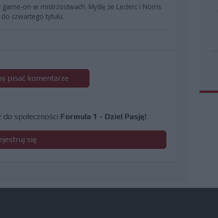
ł game-on w mistrzostwach. Myślę że Leclerc i Norris
do czwartego tytułu.
 by pisać komentarze
cz do społeczności
Formula 1 - Dziel Pasję!
ejestruj się