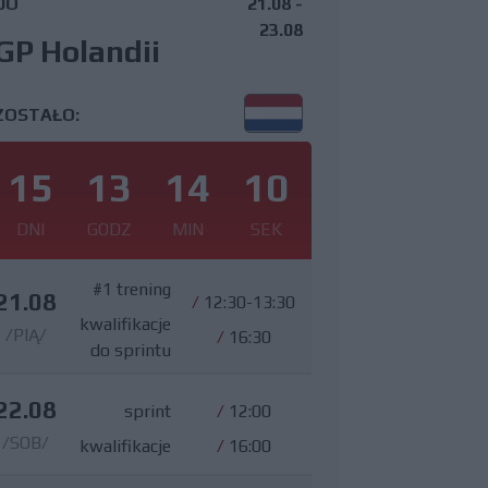
DO
21.08 -
23.08
GP Holandii
ZOSTAŁO:
15
13
14
9
DNI
GODZ
MIN
SEK
#1 trening
21.08
/
12:30-13:30
kwalifikacje
/PIĄ/
/
16:30
do sprintu
22.08
sprint
/
12:00
/SOB/
kwalifikacje
/
16:00