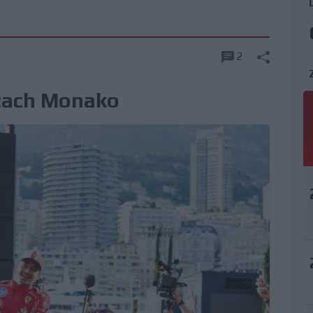
2
icach Monako