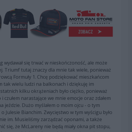
ścig wydawał się trwać w nieskończoność, ale może
j. Triumf tutaj znaczy dla mnie tak wiele, ponieważ
kierowcą Formuły 1. Chcę podziękować mieszkańcom
ak wielu ludzi na balkonach i dziękuję im
statnich kilku okrążeniach było ciężko, ponieważ
ło i czułem narastające we mnie emocje oraz zdałem
na jeździe. Dużo myślałem o moim ojcu - o tym
że o Julesie Bianchim. Zwycięstwo w tym wyścigu było
nie im. Musieliśmy zarządzać oponami, a także
ć się, że McLareny nie będą miały okna pit stopu,