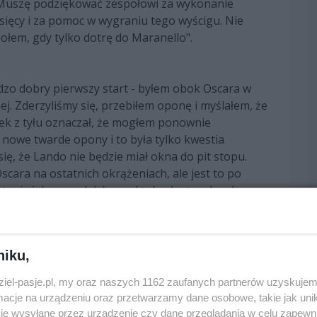
. Muszę podziękować zespołowi za wykonanie
esięcy i za pomoc w wygraniu tego wyścigu. Nie
ołem, gdy tylko dotrę do Maranello".
dzo dobry pierwszy start - byłem obok Oscara w
j. Zderzyliśmy się, przebiłem oponę i myślałem, że
dek z tyłu oznaczał, że mogłem ponownie
 nowe twarde opony i to była tylko kwestia
ę, że Lando nie będzie miał okna do pit stopu.
cara na ostatnich okrążeniach, ale jest to po
rategię jak samochód przed tobą. Jestem bardzo
w domowym wyścigu to coś, o czym marzy każdy
na podium!".
niku,
dziel-pasje.pl, my oraz naszych 1162 zaufanych partnerów uzyskujem
cje na urządzeniu oraz przetwarzamy dane osobowe, takie jak unika
je wysyłane przez urządzenie czy dane przeglądania w celu zapewn