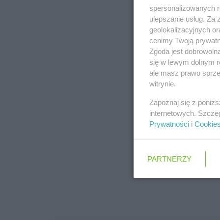
spersonalizowanych re
ulepszanie usług. Za
poprz
geolokalizacyjnych or
cenimy Twoją prywatno
Zgoda jest dobrowoln
się w lewym dolnym r
ale masz prawo sprzec
witrynie.
Zapoznaj się z poniż
internetowych. Szcze
Prywatności
i
Cookie
PARTNERZY