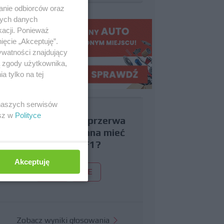
anie odbiorców oraz
nych danych
kacji. Ponieważ
ięcie „Akceptuję”.
ywatności znajdujący
ą zgody użytkownika,
 tylko na tej
 naszych serwisów
esz w
Polityce
Czy uważasz, że przerwa
wakacyjna powinna mieć
miejsce w F1?
Akceptuję
TAK
NIE
Zobacz wyniki głosowania