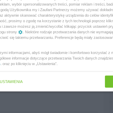
klam, wybór spersonalizowanych treści, pomiar reklam i treści, bad
 zgodą Użytkownika my i Zaufani Partnerzy możemy używać dokład
edni
następny
az aktywnie skanować charakterystykę urządzenia do celów identyfi
ść, prosimy o zgodę na korzystanie z tych technologii poprzez klikn
a i zawsze możesz ją zmienić/wycofać klikając przycisk ustawień pr
ogu strony
. Niektóre rodzaje przetwarzania danych nie wymagaj
iwić się takiemu przetwarzaniu. Preferencje będą miały zastosowania
szymi informacjami, abyś mógł świadomie i komfortowo korzystać z
gółowe informacje dotyczące przetwarzania Twoich danych znajdzi
s
. oraz po kliknięciu w „Ustawienia”.
USTAWIENIA