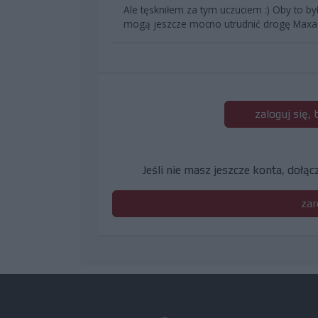
Ale tęskniłem za tym uczuciem :) Oby to by
mogą jeszcze mocno utrudnić drogę Maxa 
zaloguj się,
Jeśli nie masz jeszcze konta, dołą
zar