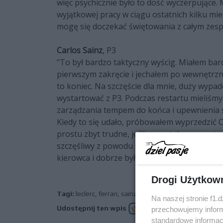
więc psychicznie było to dość wyczerpujące
wyjątkowej pracy w ciągu ostatnich kilku mi
mogę się doczekać świętowania z całym zesp
Carlos Sainz
, P3
"To był bardzo taktyczny wyścig. Miałem bar
pierwszym zakręcie i jechałem po wewnętrzne
to koniec. Na szczęście dla mnie, duży wypa
wystartować z P3. Podczas restartu mieliśmy
zarządzania tempem do końca i upewnienia si
Kiedy to się udało, próbowałem wyprzedzić Os
prostu zbyt trudne, jeśli masz taką samą st
szczęśliwy z powodu Charlesa! Zwycięstwo 
kierowca i dobrze było móc świętować z nim 
Drogi Użytkow
Tagi:
leclerc
,
ferrari
,
sainz
,
gp monako
,
f1 2024
Na naszej stronie f1.
Udostępnij ten wpis
przechowujemy informa
standardowe informac