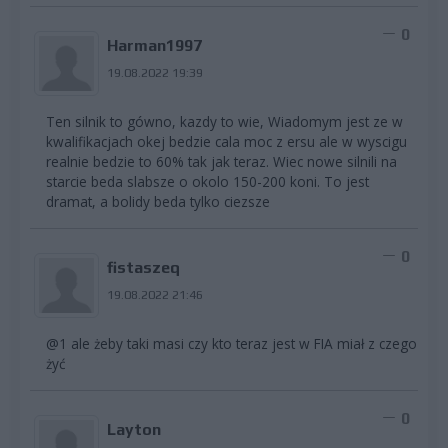
0
Harman1997
19.08.2022 19:39
Ten silnik to gówno, kazdy to wie, Wiadomym jest ze w
kwalifikacjach okej bedzie cala moc z ersu ale w wyscigu
realnie bedzie to 60% tak jak teraz. Wiec nowe silnili na
starcie beda slabsze o okolo 150-200 koni. To jest
dramat, a bolidy beda tylko ciezsze
0
fistaszeq
19.08.2022 21:46
@1 ale żeby taki masi czy kto teraz jest w FIA miał z czego
żyć
0
Layton