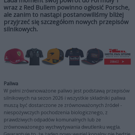
Lada moment swój powrót do Formuły 1
wraz z Red Bullem powinno ogłosić Porsche,
ale zanim to nastąpi postanowiliśmy bliżej
przyjrzeć się szczegółom nowych przepisów
silnikowych.
Paliwa
W pełni zrównoważone paliwo jest podstawą przepisów
silnikowych na sezon 2026 i wszystkie składniki paliwa
muszą być dostarczone ze zrównoważonych źródeł -
niespożywczych pochodzenia biologicznego, z
prawdziwych odpadów komunalnych lub ze
zrównoważonego wychwytywania dwutlenku węgla.
Gwarantuje to, że żaden nowy węgiel kopalny nie będzie