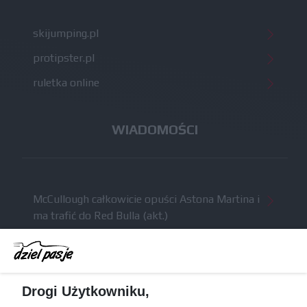
skijumping.pl
protipster.pl
ruletka online
WIADOMOŚCI
McCullough całkowicie opuści Astona Martina i
ma trafić do Red Bulla (akt.)
Dochód F1 spadł o 61 procent względem
zeszłego sezonu
Obecne silniki muszą polegać na uczących się
Drogi Użytkowniku,
algorytmach?