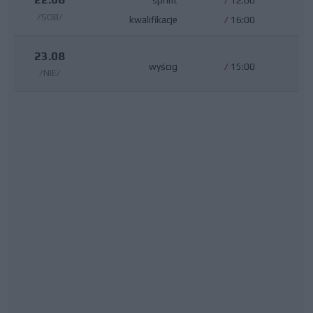
sprint
/
12:00
/SOB/
kwalifikacje
/
16:00
23.08
wyścig
/
15:00
/NIE/