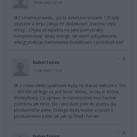
19.08.2022 22:34
@2 smutna prawda... już te śmieszne kosiarki 1.5l były
straszne a teraz zabija im dodatkowo znaczna część
mocy... Chyba że wpadną na jakiś pomysł aby
kompensować straty energii, nie wiem odzyskiwanie
energi podczas hamowania dodatkowo z przednich kół?
0
hubertusss
21.08.2022 17:43
@ 2 nowe silniki spalinowe będą na starcie słabsze o 350
- 400 KM od tego co jest teraz. Widać, że idą w stronę
elektryfikacji. Co sprawi, że sumarycznie moc będzie
podobna jak teraz. No i jest duże pole do popisu dla
producentów paliw. Dlatego będą ważne sojusze z
producentami paliw tak jak np Shell i Ferrari.
0
hubertusss