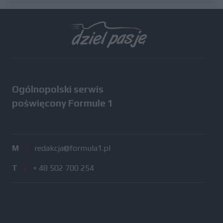
Wszystkie testy
Ogólnopolski serwis
poświęcony Formule 1
M
/
redakcja@formula1.pl
T
/
+ 48 502 700 254