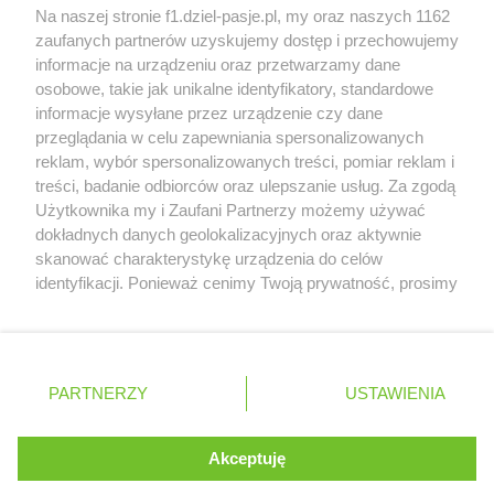
Honda uświadomiła sobie skalę problemów z
Na naszej stronie f1.dziel-pasje.pl, my oraz naszych 1162
silnikiem dopiero w styczniu
zaufanych partnerów uzyskujemy dostęp i przechowujemy
informacje na urządzeniu oraz przetwarzamy dane
Audi planuje wprowadzić jeszcze cztery duże
osobowe, takie jak unikalne identyfikatory, standardowe
pakiety poprawek w 2026 roku
informacje wysyłane przez urządzenie czy dane
przeglądania w celu zapewniania spersonalizowanych
reklam, wybór spersonalizowanych treści, pomiar reklam i
treści, badanie odbiorców oraz ulepszanie usług. Za zgodą
© 2004 - 2026 GPmedia
Polityka prywatności
Serwis internetowy, z którego korzystasz, używa plików
Użytkownika my i Zaufani Partnerzy możemy używać
cookies. Są to pliki instalowane w urządzeniach
Kopiowanie treści bez
dokładnych danych geolokalizacyjnych oraz aktywnie
końcowych osób korzystających z serwisu, w celu
skanować charakterystykę urządzenia do celów
zgody autorów zabronione.
administrowania serwisem, poprawy jakości
identyfikacji. Ponieważ cenimy Twoją prywatność, prosimy
świadczonych usług w tym dostosowania treści serwisu
o zgodę na korzystanie z tych technologii poprzez
do preferencji użytkownika, utrzymania sesji
kliknięcie „Akceptuję”. Zgoda jest dobrowolna i zawsze
użytkownika oraz dla celów statystycznych i
możesz ją zmienić/wycofać klikając przycisk ustawień
Ta strona jest nieoficjalną stroną internetową i nie jest
targetowania behawioralnego reklamy.
prywatności znajdujący się w lewym dolnym rogu strony
powiązana w żaden sposób z grupą przedsiębiorstw Formula
PARTNERZY
Dowiedz się więcej o naszej polityce
USTAWIENIA
. Niektóre rodzaje przetwarzania danych nie wymagają
One, oraz oznaczeniami F1, FORMULA ONE, FORMULA 1 FIA
prywatności
FORMULA ONE WORLD CHAMPIONSHIP, GRAND PRIX i innymi
zgody użytkownika, ale masz prawo sprzeciwić się
znakami powiązanymi oraz znakami towarowymi należącymi
takiemu przetwarzaniu. Preferencje będą miały
Akceptuję
ROZUMIEM
do Formula One Licensing B.V
zastosowania tylko na tej witrynie.