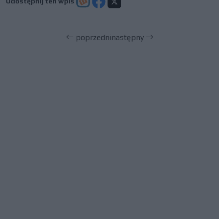
Udostępnij ten wpis
poprzedni
następny