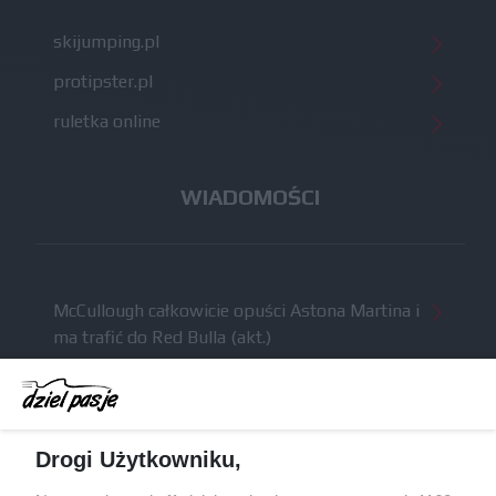
skijumping.pl
protipster.pl
ruletka online
WIADOMOŚCI
McCullough całkowicie opuści Astona Martina i
ma trafić do Red Bulla (akt.)
Dochód F1 spadł o 61 procent względem
zeszłego sezonu
Obecne silniki muszą polegać na uczących się
Drogi Użytkowniku,
algorytmach?