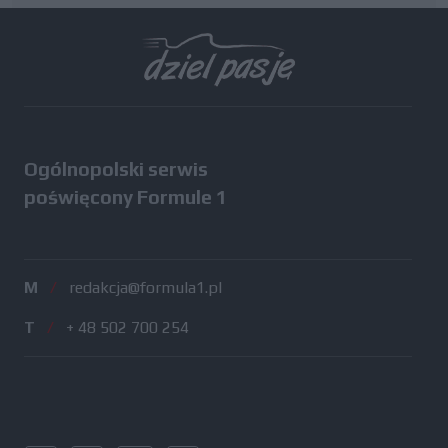
Wszystkie testy
Ogólnopolski serwis
poświęcony Formule 1
M
/
redakcja@formula1.pl
T
/
+ 48 502 700 254