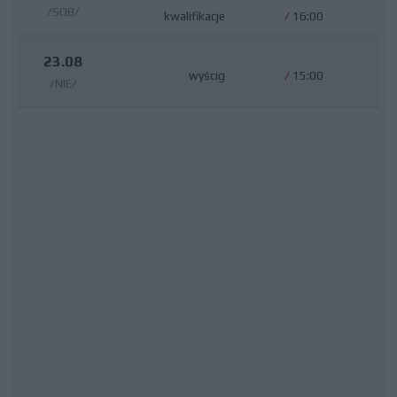
/SOB/
kwalifikacje
/
16:00
23.08
wyścig
/
15:00
/NIE/