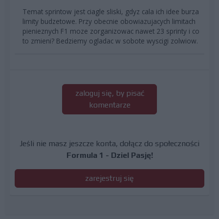
Temat sprintow jest ciagle sliski, gdyz cala ich idee burza
limity budzetowe. Przy obecnie obowiazujacych limitach
pienieznych F1 moze zorganizowac nawet 23 sprinty i co
to zmieni? Bedziemy ogladac w sobote wyscigi zolwiow.
zaloguj się, by pisać
komentarze
Jeśli nie masz jeszcze konta, dołącz do społeczności
Formula 1 - Dziel Pasję!
zarejestruj się