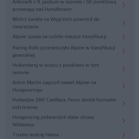
Antonelli z 9. podium w sezonie i 50-punktową
przewagą nad Hamiltonem
Mistrz świata na Węgrzech powrócił do
zwyciężania
Alpine spada na szóste miejsce klasyfikacji
Racing Bulls przeskoczyło Alpine w klasyfikacji
generalnej
Hulkenberg w końcu z punktami w tym
sezonie
Aston Martin zagroził nawet Alpine na
Hungaroringu
Podwójne DNF Cadillaca. Perez dostał formalne
ostrzeżenie
Hungaroring potwierdził słabe strony
Williamsa
Trudny wyścig Haasa