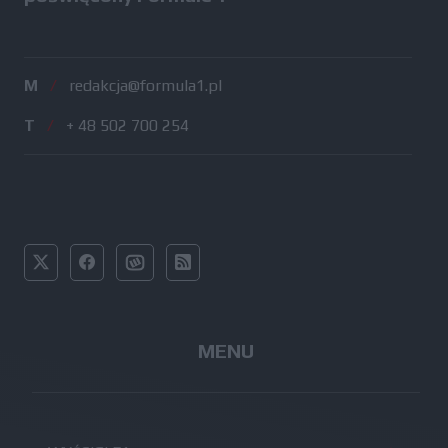
M
/
redakcja@formula1.pl
T
/
+ 48 502 700 254
MENU