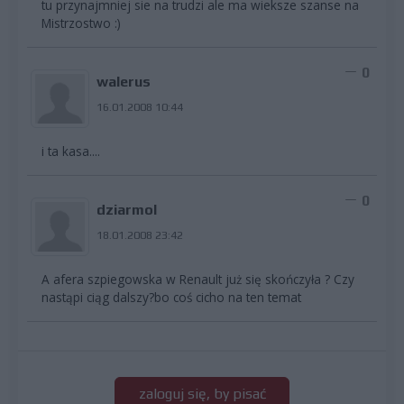
tu przynajmniej sie na trudzi ale ma wieksze szanse na
Mistrzostwo :)
0
walerus
16.01.2008 10:44
i ta kasa....
0
dziarmol
18.01.2008 23:42
A afera szpiegowska w Renault już się skończyła ? Czy
nastąpi ciąg dalszy?bo coś cicho na ten temat
zaloguj się, by pisać