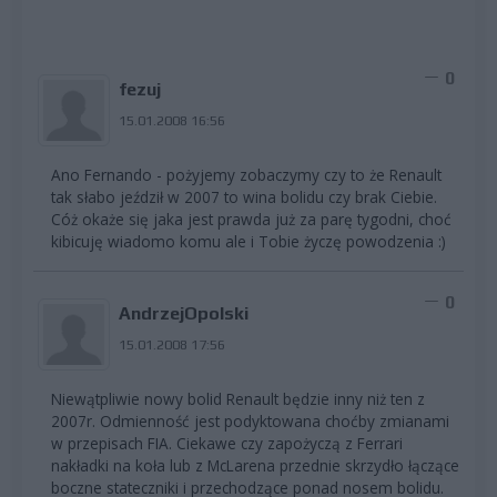
0
fezuj
15.01.2008 16:56
Ano Fernando - pożyjemy zobaczymy czy to że Renault
tak słabo jeździł w 2007 to wina bolidu czy brak Ciebie.
Cóż okaże się jaka jest prawda już za parę tygodni, choć
kibicuję wiadomo komu ale i Tobie życzę powodzenia :)
0
AndrzejOpolski
15.01.2008 17:56
Niewątpliwie nowy bolid Renault będzie inny niż ten z
2007r. Odmienność jest podyktowana choćby zmianami
w przepisach FIA. Ciekawe czy zapożyczą z Ferrari
nakładki na koła lub z McLarena przednie skrzydło łączące
boczne stateczniki i przechodzące ponad nosem bolidu.