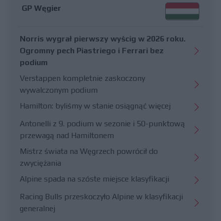
GP Węgier
Norris wygrał pierwszy wyścig w 2026 roku.
Ogromny pech Piastriego i Ferrari bez
podium
Verstappen kompletnie zaskoczony
wywalczonym podium
Hamilton: byliśmy w stanie osiągnąć więcej
Antonelli z 9. podium w sezonie i 50-punktową
przewagą nad Hamiltonem
Mistrz świata na Węgrzech powrócił do
zwyciężania
Alpine spada na szóste miejsce klasyfikacji
Racing Bulls przeskoczyło Alpine w klasyfikacji
generalnej