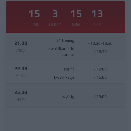
15
3
15
12
DNI
GODZ
MIN
SEK
#1 trening
21.08
/
12:30-13:30
kwalifikacje do
/PIĄ/
/
16:30
sprintu
22.08
sprint
/
12:00
/SOB/
kwalifikacje
/
16:00
23.08
wyścig
/
15:00
/NIE/