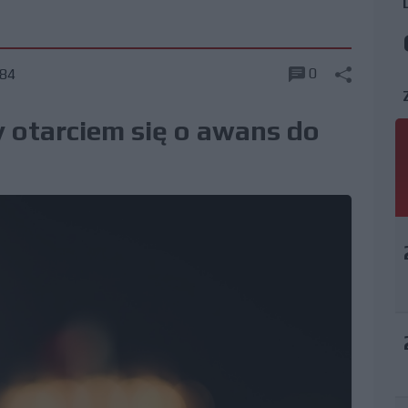
0
84
y otarciem się o awans do