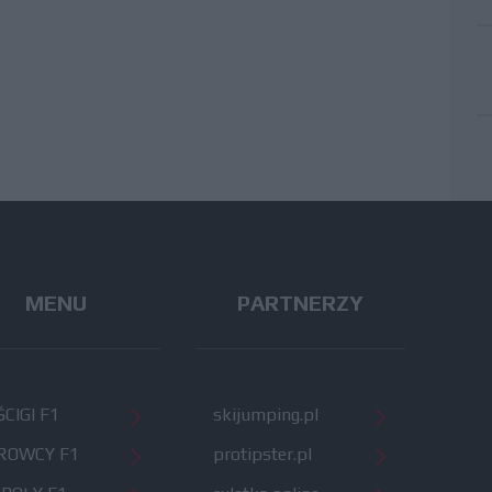
MENU
PARTNERZY
CIGI F1
skijumping.pl
ROWCY F1
protipster.pl