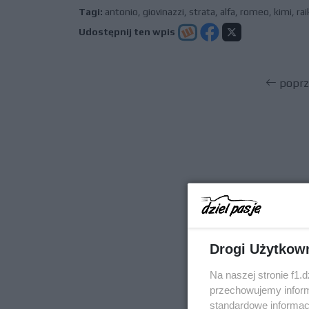
Tagi:
antonio
,
giovinazzi
,
strata
,
alfa
,
romeo
,
kimi
,
ra
Udostępnij ten wpis
poprz
Drogi Użytkow
Na naszej stronie f1.
przechowujemy informa
standardowe informac