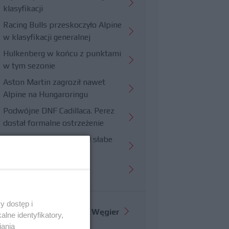
klasyfikacji
Racing Bulls przeskoczyło Alpine
w klasyfikacji generalnej
Hulkenberg w końcu z punktami
w tym sezonie
Aston Martin zagroził nawet
Alpine na Hungaroringu
Podwójne DNF Cadillaca. Perez
dostał formalne ostrzeżenie
Hungaroring potwierdził słabe
strony Williamsa
Trudny wyścig Haasa
y dostęp i
Więcej informacji o
GP Węgier
lne identyfikatory,
iania