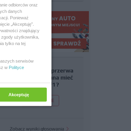
anie odbiorców oraz
nych danych
kacji. Ponieważ
ięcie „Akceptuję”.
ywatności znajdujący
ą zgody użytkownika,
 tylko na tej
 naszych serwisów
esz w
Polityce
Czy uważasz, że przerwa
wakacyjna powinna mieć
miejsce w F1?
Akceptuję
TAK
NIE
Zobacz wyniki głosowania