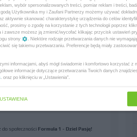
klam, wybór spersonalizowanych treści, pomiar reklam i treści, bad
 zgodą Użytkownika my i Zaufani Partnerzy możemy używać dokład
az aktywnie skanować charakterystykę urządzenia do celów identyfi
ść, prosimy o zgodę na korzystanie z tych technologii poprzez klikn
a i zawsze możesz ją zmienić/wycofać klikając przycisk ustawień pr
ogu strony
. Niektóre rodzaje przetwarzania danych nie wymagaj
iwić się takiemu przetwarzaniu. Preferencje będą miały zastosowania
szymi informacjami, abyś mógł świadomie i komfortowo korzystać z
gółowe informacje dotyczące przetwarzania Twoich danych znajdzi
s
. oraz po kliknięciu w „Ustawienia”.
USTAWIENIA
 by pisać komentarze
cz do społeczności
Formula 1 - Dziel Pasję!