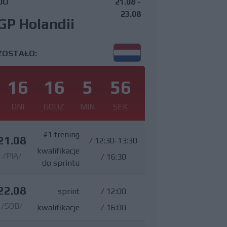
DO
21.08 -
23.08
GP Holandii
ZOSTAŁO:
16
16
5
55
DNI
GODZ
MIN
SEK
#1 trening
21.08
/
12:30-13:30
kwalifikacje
/PIĄ/
/
16:30
do sprintu
22.08
sprint
/
12:00
/SOB/
kwalifikacje
/
16:00