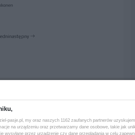
ikkonen
edni
następny
niku,
dziel-pasje.pl, my oraz naszych 1162 zaufanych partnerów uzyskujem
cje na urządzeniu oraz przetwarzamy dane osobowe, takie jak unika
je wysyłane przez urządzenie czy dane przeglądania w celu zapewn