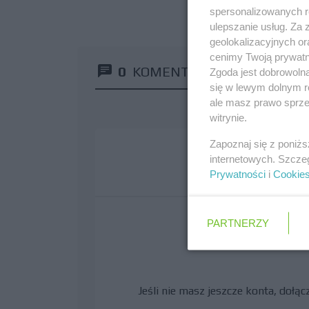
spersonalizowanych re
ulepszanie usług. Za
geolokalizacyjnych or
cenimy Twoją prywatno
0
KOMENTARZY
Zgoda jest dobrowoln
się w lewym dolnym r
ale masz prawo sprzec
witrynie.
Zapoznaj się z poniż
internetowych. Szcze
Prywatności
i
Cookie
PARTNERZY
zaloguj się,
Jeśli nie masz jeszcze konta, dołą