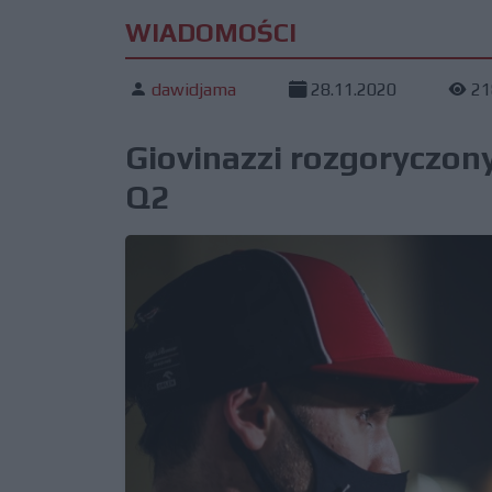
WIADOMOŚCI
dawidjama
28.11.2020
21
Giovinazzi rozgoryczon
Q2