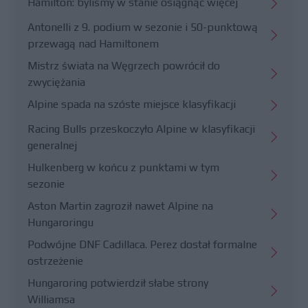
Hamilton: byliśmy w stanie osiągnąć więcej
Antonelli z 9. podium w sezonie i 50-punktową
przewagą nad Hamiltonem
Mistrz świata na Węgrzech powrócił do
zwyciężania
Alpine spada na szóste miejsce klasyfikacji
Racing Bulls przeskoczyło Alpine w klasyfikacji
generalnej
Hulkenberg w końcu z punktami w tym
sezonie
Aston Martin zagroził nawet Alpine na
Hungaroringu
Podwójne DNF Cadillaca. Perez dostał formalne
ostrzeżenie
Hungaroring potwierdził słabe strony
Williamsa