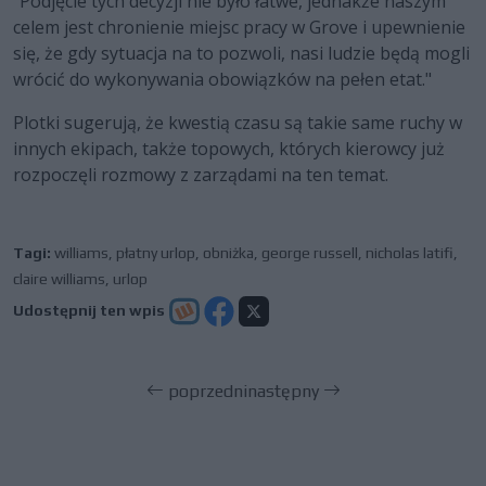
"Podjęcie tych decyzji nie było łatwe, jednakże naszym
celem jest chronienie miejsc pracy w Grove i upewnienie
się, że gdy sytuacja na to pozwoli, nasi ludzie będą mogli
wrócić do wykonywania obowiązków na pełen etat."
Plotki sugerują, że kwestią czasu są takie same ruchy w
innych ekipach, także topowych, których kierowcy już
rozpoczęli rozmowy z zarządami na ten temat.
Tagi:
williams
,
płatny urlop
,
obniżka
,
george russell
,
nicholas latifi
,
claire williams
,
urlop
Udostępnij ten wpis
poprzedni
następny