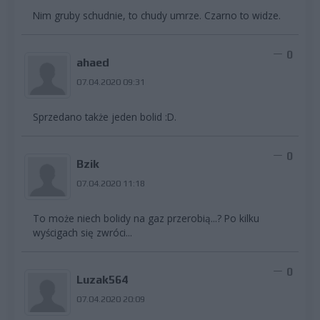
Nim gruby schudnie, to chudy umrze. Czarno to widze.
0
ahaed
07.04.2020 09:31
Sprzedano także jeden bolid :D.
0
Bzik
07.04.2020 11:18
To może niech bolidy na gaz przerobią...? Po kilku
wyścigach się zwróci...
0
Luzak564
07.04.2020 20:09