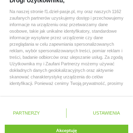
Drogi Użytkowniku,
algorytmach?
Honda uświadomiła sobie skalę problemów z
Na naszej stronie f1.dziel-pasje.pl, my oraz naszych 1162
silnikiem dopiero w styczniu
zaufanych partnerów uzyskujemy dostęp i przechowujemy
informacje na urządzeniu oraz przetwarzamy dane
Audi planuje wprowadzić jeszcze cztery duże
osobowe, takie jak unikalne identyfikatory, standardowe
pakiety poprawek w 2026 roku
informacje wysyłane przez urządzenie czy dane
przeglądania w celu zapewniania spersonalizowanych
reklam, wybór spersonalizowanych treści, pomiar reklam i
treści, badanie odbiorców oraz ulepszanie usług. Za zgodą
© 2004 - 2026 GPmedia
Polityka prywatności
Serwis internetowy, z którego korzystasz, używa plików
Użytkownika my i Zaufani Partnerzy możemy używać
cookies. Są to pliki instalowane w urządzeniach
Kopiowanie treści bez
dokładnych danych geolokalizacyjnych oraz aktywnie
końcowych osób korzystających z serwisu, w celu
skanować charakterystykę urządzenia do celów
zgody autorów zabronione.
administrowania serwisem, poprawy jakości
identyfikacji. Ponieważ cenimy Twoją prywatność, prosimy
świadczonych usług w tym dostosowania treści serwisu
o zgodę na korzystanie z tych technologii poprzez
do preferencji użytkownika, utrzymania sesji
kliknięcie „Akceptuję”. Zgoda jest dobrowolna i zawsze
użytkownika oraz dla celów statystycznych i
możesz ją zmienić/wycofać klikając przycisk ustawień
Ta strona jest nieoficjalną stroną internetową i nie jest
targetowania behawioralnego reklamy.
prywatności znajdujący się w lewym dolnym rogu strony
powiązana w żaden sposób z grupą przedsiębiorstw Formula
PARTNERZY
Dowiedz się więcej o naszej polityce
USTAWIENIA
. Niektóre rodzaje przetwarzania danych nie wymagają
One, oraz oznaczeniami F1, FORMULA ONE, FORMULA 1 FIA
prywatności
FORMULA ONE WORLD CHAMPIONSHIP, GRAND PRIX i innymi
zgody użytkownika, ale masz prawo sprzeciwić się
znakami powiązanymi oraz znakami towarowymi należącymi
takiemu przetwarzaniu. Preferencje będą miały
Akceptuję
ROZUMIEM