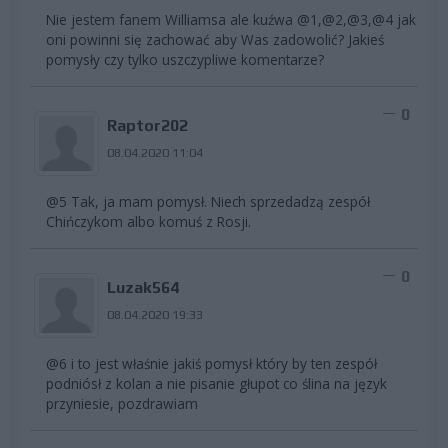
Nie jestem fanem Williamsa ale kuźwa @1,@2,@3,@4 jak
oni powinni się zachować aby Was zadowolić? Jakieś
pomysły czy tylko uszczypliwe komentarze?
0
Raptor202
08.04.2020 11:04
@5 Tak, ja mam pomysł. Niech sprzedadzą zespół
Chińczykom albo komuś z Rosji.
0
Luzak564
08.04.2020 19:33
@6 i to jest właśnie jakiś pomysł który by ten zespół
podniósł z kolan a nie pisanie głupot co ślina na język
przyniesie, pozdrawiam