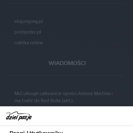
skijumping.pl
protipster.pl
ruletka online
WIADOMOŚCI
McCullough całkowicie opuści Astona Martina i
ma trafić do Red Bulla (akt.)
Dochód F1 spadł o 61 procent względem
zeszłego sezonu
Obecne silniki muszą polegać na uczących się