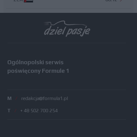
Wszystkie testy
Ogólnopolski serwis
poświęcony Formule 1
M
/
redakcja@formula1.pl
T
/
+ 48 502 700 254