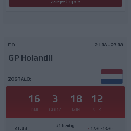
zarejestruj się
DO
21.08 - 23.08
GP Holandii
ZOSTAŁO:
16
3
18
11
DNI
GODZ
MIN
SEK
#1 trening
21.08
/
12:30-13:30