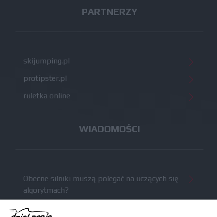
PARTNERZY
skijumping.pl
protipster.pl
ruletka online
WIADOMOŚCI
Obecne silniki muszą polegać na uczących się
algorytmach?
Honda uświadomiła sobie skalę problemów z