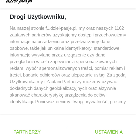
silnikiem dopiero w styczniu
Audi planuje wprowadzić jeszcze cztery duże
Drogi Użytkowniku,
pakiety poprawek w 2026 roku
Gasly dołączył do krytyki obecnych
Na naszej stronie f1.dziel-pasje.pl, my oraz naszych 1162
samochodów F1
zaufanych partnerów uzyskujemy dostęp i przechowujemy
informacje na urządzeniu oraz przetwarzamy dane
McCullough opuści Astona Martina z końcem
osobowe, takie jak unikalne identyfikatory, standardowe
2026 roku
informacje wysyłane przez urządzenie czy dane
przeglądania w celu zapewniania spersonalizowanych
reklam, wybór spersonalizowanych treści, pomiar reklam i
treści, badanie odbiorców oraz ulepszanie usług. Za zgodą
© 2004 - 2026 GPmedia
Polityka prywatności
Serwis internetowy, z którego korzystasz, używa plików
Użytkownika my i Zaufani Partnerzy możemy używać
cookies. Są to pliki instalowane w urządzeniach
Kopiowanie treści bez
dokładnych danych geolokalizacyjnych oraz aktywnie
końcowych osób korzystających z serwisu, w celu
skanować charakterystykę urządzenia do celów
zgody autorów zabronione.
administrowania serwisem, poprawy jakości
identyfikacji. Ponieważ cenimy Twoją prywatność, prosimy
świadczonych usług w tym dostosowania treści serwisu
o zgodę na korzystanie z tych technologii poprzez
do preferencji użytkownika, utrzymania sesji
kliknięcie „Akceptuję”. Zgoda jest dobrowolna i zawsze
użytkownika oraz dla celów statystycznych i
możesz ją zmienić/wycofać klikając przycisk ustawień
Ta strona jest nieoficjalną stroną internetową i nie jest
targetowania behawioralnego reklamy.
prywatności znajdujący się w lewym dolnym rogu strony
powiązana w żaden sposób z grupą przedsiębiorstw Formula
PARTNERZY
Dowiedz się więcej o naszej polityce
USTAWIENIA
. Niektóre rodzaje przetwarzania danych nie wymagają
One, oraz oznaczeniami F1, FORMULA ONE, FORMULA 1 FIA