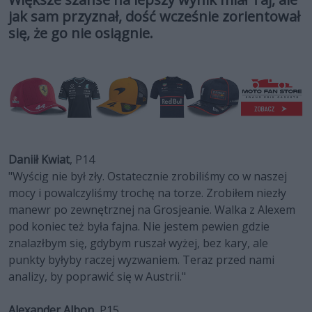
jak sam przyznał, dość wcześnie zorientował
się, że go nie osiągnie.
Daniił Kwiat
, P14
"Wyścig nie był zły. Ostatecznie zrobiliśmy co w naszej
mocy i powalczyliśmy trochę na torze. Zrobiłem niezły
manewr po zewnętrznej na Grosjeanie. Walka z Alexem
pod koniec też była fajna. Nie jestem pewien gdzie
znalazłbym się, gdybym ruszał wyżej, bez kary, ale
punkty byłyby raczej wyzwaniem. Teraz przed nami
analizy, by poprawić się w Austrii."
Alexander Albon
, P15