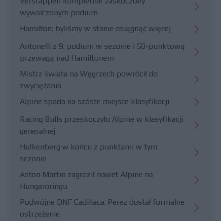
Verstappen kompletnie zaskoczony
wywalczonym podium
Hamilton: byliśmy w stanie osiągnąć więcej
Antonelli z 9. podium w sezonie i 50-punktową
przewagą nad Hamiltonem
Mistrz świata na Węgrzech powrócił do
zwyciężania
Alpine spada na szóste miejsce klasyfikacji
Racing Bulls przeskoczyło Alpine w klasyfikacji
generalnej
Hulkenberg w końcu z punktami w tym
sezonie
Aston Martin zagroził nawet Alpine na
Hungaroringu
Podwójne DNF Cadillaca. Perez dostał formalne
ostrzeżenie