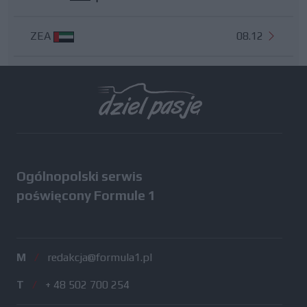
ZEA
08.12
Wszystkie testy
Ogólnopolski serwis
poświęcony Formule 1
M
/
redakcja@formula1.pl
T
/
+ 48 502 700 254