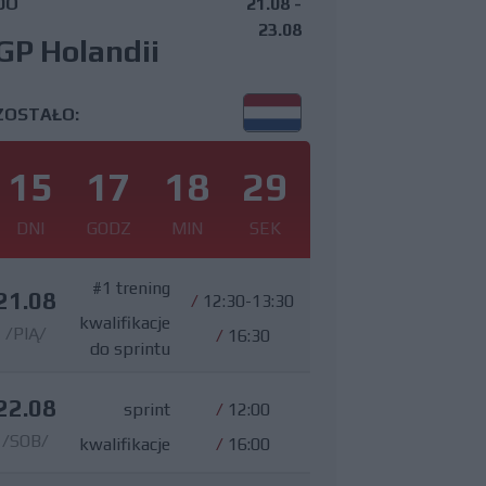
DO
21.08 -
23.08
GP Holandii
ZOSTAŁO:
15
17
18
28
DNI
GODZ
MIN
SEK
#1 trening
21.08
/
12:30-13:30
kwalifikacje
/PIĄ/
/
16:30
do sprintu
22.08
sprint
/
12:00
/SOB/
kwalifikacje
/
16:00