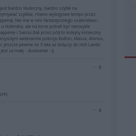
jest bardzo skuteczny, bardzo szybki na
trzymywać szybkie, równe wyścigowe tempo przez
appena). Nie ma w nim fantastycznego szaleństwa i
 Holendra, ale na torze potrafi być niezwykle
tappenie i Sainzu (tak przez pół) to kolejny konieczny
 przyszłym weteranów pokroju Button, Massa, Alonso,
ć jeszcze pewnie ze 3 lata aż dołączy do nich Lando
e jest za mały - dosłownie :-))
0
zej.
0