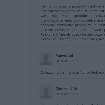
Nie ma tu specjalnej przesady. Vandoorne 
pojedynczym okrążeniu w qual i potrafi u
wiele okrążeń z rzędu (podobnie do Verst
błyskotliwych manewrów wyprzedzania jak u
spokojny, analityczny i precyzyjny. Po Vers
element "nowej" F1 (po odejściu, również
Raikkonen). Niestety trzeba będzie poczeka
Norris. Ech... szkoda, że już nie teraz :-) (al
Fanvettel
08.09.2016 19:54
Zobaczymy. Ale mysle ze Alonso bedzie wy
Skoczek130
09.09.2016 06:58