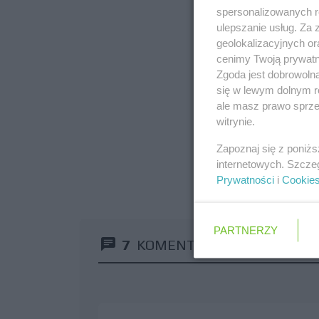
spersonalizowanych re
ulepszanie usług. Za
geolokalizacyjnych or
cenimy Twoją prywatno
Zgoda jest dobrowoln
się w lewym dolnym r
ale masz prawo sprzec
witrynie.
Zapoznaj się z poniż
internetowych. Szcze
Prywatności
i
Cookie
PARTNERZY
7
KOMENTARZY