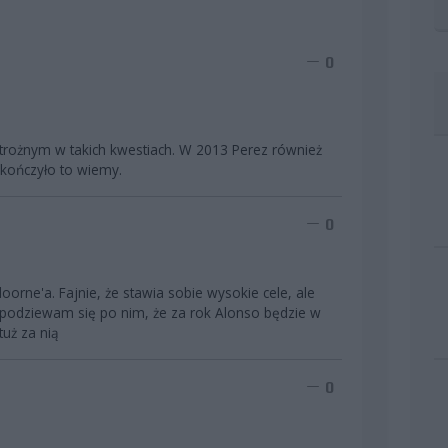
0
 ostrożnym w takich kwestiach. W 2013 Perez również
skończyło to wiemy.
0
orne'a. Fajnie, że stawia sobie wysokie cele, ale
 Spodziewam się po nim, że za rok Alonso będzie w
tuż za nią
0