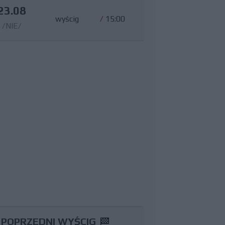
23.08
wyścig
/
15:00
/NIE/
POPRZEDNI WYŚCIG