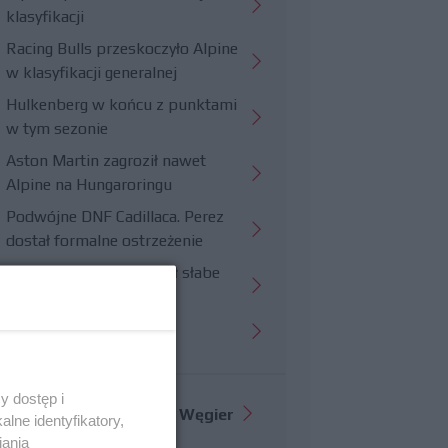
klasyfikacji
Racing Bulls przeskoczyło Alpine
w klasyfikacji generalnej
Hulkenberg w końcu z punktami
w tym sezonie
Aston Martin zagroził nawet
Alpine na Hungaroringu
Podwójne DNF Cadillaca. Perez
dostał formalne ostrzeżenie
Hungaroring potwierdził słabe
strony Williamsa
Trudny wyścig Haasa
y dostęp i
Więcej informacji o
GP Węgier
lne identyfikatory,
iania