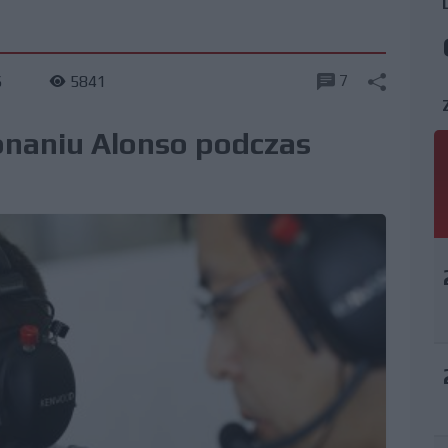
7
6
5841
onaniu Alonso podczas