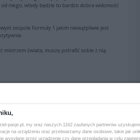
zy od niego, wtedy będzie to bardzo dobra widomość
wym zespole Formuły 1 jakim niewątpliwie jest
zytywnie.
być mistrzem świata, muszę potrafić sobie z nią
niku,
edni
następny
dziel-pasje.pl, my oraz naszych 1162 zaufanych partnerów uzyskujem
cje na urządzeniu oraz przetwarzamy dane osobowe, takie jak unika
je wysyłane przez urządzenie czy dane przeglądania w celu zapewn