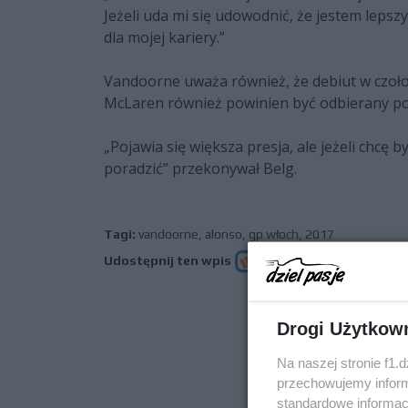
Jeżeli uda mi się udowodnić, że jestem leps
dla mojej kariery.”
Vandoorne uważa również, że debiut w czoło
McLaren również powinien być odbierany po
„Pojawia się większa presja, ale jeżeli chcę 
poradzić” przekonywał Belg.
Tagi:
vandoorne
,
alonso
,
gp włoch
,
2017
Udostępnij ten wpis
Drogi Użytkow
poprz
Na naszej stronie f1.
przechowujemy informa
standardowe informac