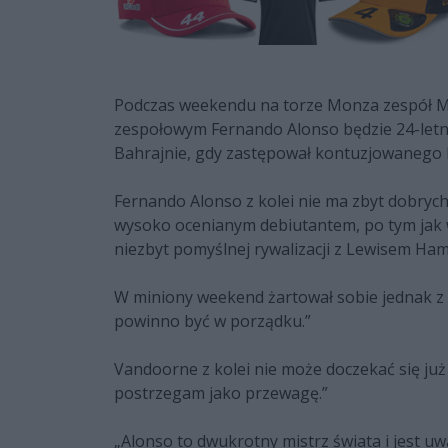
Podczas weekendu na torze Monza zespół Mc
zespołowym Fernando Alonso będzie 24-letni 
Bahrajnie, gdy zastępował kontuzjowanego 
Fernando Alonso z kolei nie ma zbyt dobrych 
wysoko ocenianym debiutantem, po tym jak 
niezbyt pomyślnej rywalizacji z Lewisem Ham
W miniony weekend żartował sobie jednak z te
powinno być w porządku.”
Vandoorne z kolei nie może doczekać się ju
postrzegam jako przewagę.”
„Alonso to dwukrotny mistrz świata i jest u