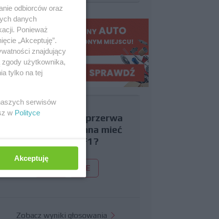
anie odbiorców oraz
nych danych
kacji. Ponieważ
ięcie „Akceptuję”.
ywatności znajdujący
ą zgody użytkownika,
 tylko na tej
 naszych serwisów
esz w
Polityce
Czy uważasz, że przerwa
wakacyjna powinna mieć
miejsce w F1?
Akceptuję
TAK
NIE
Zobacz wyniki głosowania