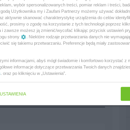
klam, wybór spersonalizowanych treści, pomiar reklam i treści, bad
 zgodą Użytkownika my i Zaufani Partnerzy możemy używać dokład
az aktywnie skanować charakterystykę urządzenia do celów identyfi
ść, prosimy o zgodę na korzystanie z tych technologii poprzez klikn
a i zawsze możesz ją zmienić/wycofać klikając przycisk ustawień pr
ogu strony
. Niektóre rodzaje przetwarzania danych nie wymagaj
iwić się takiemu przetwarzaniu. Preferencje będą miały zastosowania
szymi informacjami, abyś mógł świadomie i komfortowo korzystać z
gółowe informacje dotyczące przetwarzania Twoich danych znajdzi
s
. oraz po kliknięciu w „Ustawienia”.
USTAWIENIA