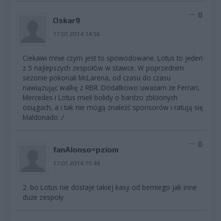
0
Oskar9
17.01.2014 14:56
Ciekawi mnie czym jest to spowodowane. Lotus to jeden
z 5 najlepszych zespołów w stawce. W poprzednim
sezonie pokonali McLarena, od czasu do czasu
nawiązując walkę z RBR. Dodatkowo uważam że Ferrari,
Mercedes i Lotus mieli bolidy o bardzo zbliżonych
osiągach, a i tak nie mogą znaleźć sponsorów i ratują się
Maldonado :/
0
fanAlonso=pziom
17.01.2014 15:49
2. bo Lotus nie dostaje takiej kasy od berniego jak inne
duże zespoły