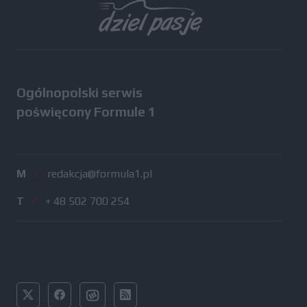
Ogólnopolski serwis
poświęcony Formule 1
M
/
redakcja@formula1.pl
T
/
+ 48 502 700 254