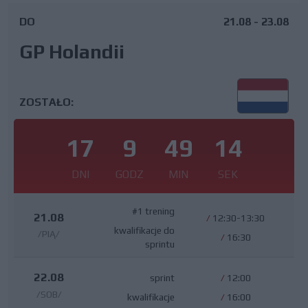
DO
21.08 - 23.08
GP Holandii
ZOSTAŁO:
17
9
49
13
DNI
GODZ
MIN
SEK
#1 trening
21.08
/
12:30-13:30
kwalifikacje do
/PIĄ/
/
16:30
sprintu
22.08
sprint
/
12:00
/SOB/
kwalifikacje
/
16:00