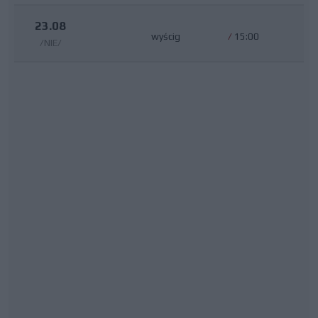
23.08
wyścig
/
15:00
/NIE/