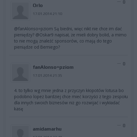
0
Orlo
17.01.2014 21:10
@fanAlonso=pziom Są biedni, więc nikt nie chce im dać
pieniędzy? @Oskar9 napisał, że mieli dobry bolid, a mimo
to nie mogą znaleźć sponsorów, co mają do tego
pieniądze od Berniego?
0
fanAlonso=pziom
17.01.2014 21:35
4. to tylko wg mnie jedna z przyczyn kłopotów lotusa bo
podobno lopez bardziej chce mieć korzyści z tego zespołu
dla innych swoich biznesów niż go rozwijać i wykładać
kasę
0
amidamarhu