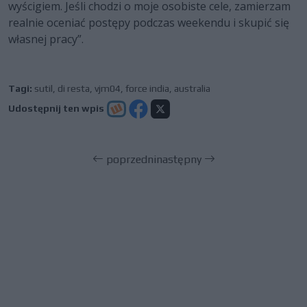
wyścigiem. Jeśli chodzi o moje osobiste cele, zamierzam
realnie oceniać postępy podczas weekendu i skupić się
własnej pracy”.
Tagi:
sutil
,
di resta
,
vjm04
,
force india
,
australia
Udostępnij ten wpis
poprzedni
następny