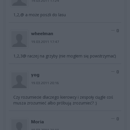
19.03.2011 17:24
1,2,@ a może poszli do lasu
0
wheelman
19.03.2011 17:47
1,2,3@ raczej na grzyby (nie mogłem się powstrzymać)
0
yog
19.03.2011 20:16
Czy rozumiecie dlaczego kierowcy i zespoły ciągle coś
musza zrozumieć albo próbują zrozumieć? :)
0
Moria
19.03.2011 21:11