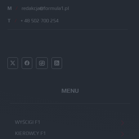
M
/
redakcja@formula1.pl
T
/
+ 48 502 700 254
MENU
WYŚCIGI F1
KIEROWCY F1