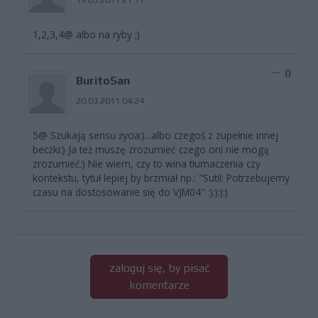
1,2,3,4@ albo na ryby ;)
0
BuritoSan
20.03.2011 04:24
5@ Szukają sensu życia:)...albo czegoś z zupełnie innej
beczki:) Ja też muszę zrozumieć czego oni nie mogą
zrozumieć:) Nie wiem, czy to wina tłumaczenia czy
kontekstu, tytuł lepiej by brzmiał np.: "Sutil: Potrzebujemy
czasu na dostosowanie się do VJM04" :):):):)
zaloguj się, by pisać
komentarze