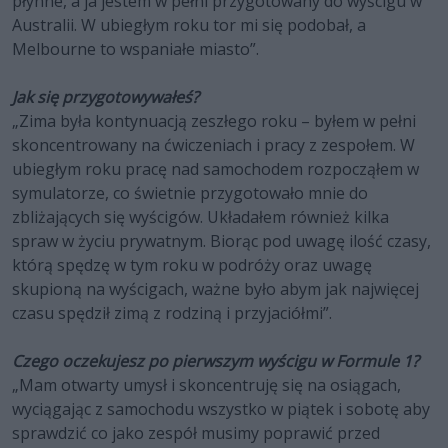
płynne, a ja jestem w pełni przygotowany do wyścigu w
Australii. W ubiegłym roku tor mi się podobał, a
Melbourne to wspaniałe miasto”.
Jak się przygotowywałeś?
„Zima była kontynuacją zeszłego roku – byłem w pełni
skoncentrowany na ćwiczeniach i pracy z zespołem. W
ubiegłym roku pracę nad samochodem rozpocząłem w
symulatorze, co świetnie przygotowało mnie do
zbliżających się wyścigów. Układałem również kilka
spraw w życiu prywatnym. Biorąc pod uwagę ilość czasy,
którą spędzę w tym roku w podróży oraz uwagę
skupioną na wyścigach, ważne było abym jak najwięcej
czasu spędził zimą z rodziną i przyjaciółmi”.
Czego oczekujesz po pierwszym wyścigu w Formule 1?
„Mam otwarty umysł i skoncentruję się na osiągach,
wyciągając z samochodu wszystko w piątek i sobotę aby
sprawdzić co jako zespół musimy poprawić przed