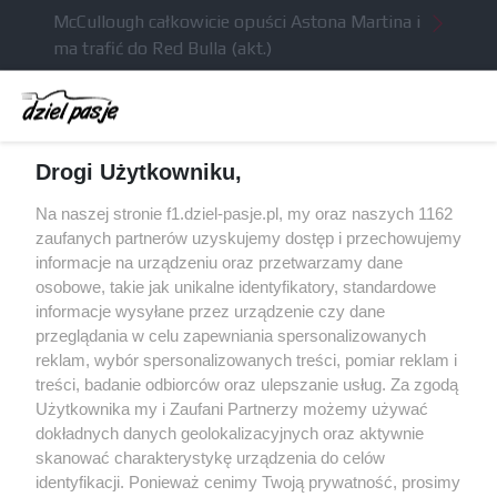
McCullough całkowicie opuści Astona Martina i
ma trafić do Red Bulla (akt.)
Dochód F1 spadł o 61 procent względem
zeszłego sezonu
Obecne silniki muszą polegać na uczących się
Drogi Użytkowniku,
algorytmach?
Honda uświadomiła sobie skalę problemów z
Na naszej stronie f1.dziel-pasje.pl, my oraz naszych 1162
silnikiem dopiero w styczniu
zaufanych partnerów uzyskujemy dostęp i przechowujemy
informacje na urządzeniu oraz przetwarzamy dane
Audi planuje wprowadzić jeszcze cztery duże
osobowe, takie jak unikalne identyfikatory, standardowe
pakiety poprawek w 2026 roku
informacje wysyłane przez urządzenie czy dane
przeglądania w celu zapewniania spersonalizowanych
reklam, wybór spersonalizowanych treści, pomiar reklam i
treści, badanie odbiorców oraz ulepszanie usług. Za zgodą
© 2004 - 2026 GPmedia
Polityka prywatności
Serwis internetowy, z którego korzystasz, używa plików
Użytkownika my i Zaufani Partnerzy możemy używać
cookies. Są to pliki instalowane w urządzeniach
Kopiowanie treści bez
dokładnych danych geolokalizacyjnych oraz aktywnie
końcowych osób korzystających z serwisu, w celu
zgody autorów zabronione.
skanować charakterystykę urządzenia do celów
administrowania serwisem, poprawy jakości
identyfikacji. Ponieważ cenimy Twoją prywatność, prosimy