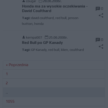
cougar
28.06.2006r.
Honda ma za wysokie oczekiwania -
0
David Coulthard
Tagi:
david coulthard
,
red bull
,
jenson
button
,
honda
kempa007
25.06.2006r.
0
Red Bull po GP Kanady
Tagi:
GP Kanady
,
red bull
,
klien
,
coulthard
« Poprzednia
1
2
...
1055