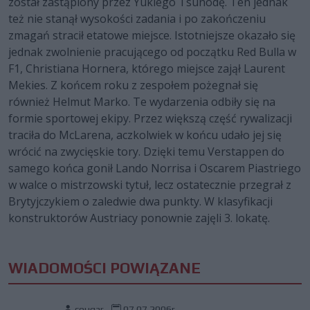
został zastąpiony przez Yukiego Tsunodę. Ten jednak
też nie stanął wysokości zadania i po zakończeniu
zmagań stracił etatowe miejsce. Istotniejsze okazało się
jednak zwolnienie pracującego od początku Red Bulla w
F1, Christiana Hornera, którego miejsce zajął Laurent
Mekies. Z końcem roku z zespołem pożegnał się
również Helmut Marko. Te wydarzenia odbiły się na
formie sportowej ekipy. Przez większą część rywalizacji
traciła do McLarena, aczkolwiek w końcu udało jej się
wrócić na zwycięskie tory. Dzięki temu Verstappen do
samego końca gonił Lando Norrisa i Oscarem Piastriego
w walce o mistrzowski tytuł, lecz ostatecznie przegrał z
Brytyjczykiem o zaledwie dwa punkty. W klasyfikacji
konstruktorów Austriacy ponownie zajęli 3. lokatę.
WIADOMOŚCI POWIĄZANE
cougar
07.07.2006r.