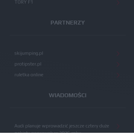
TORY F1
PARTNERZY
skijumping.pl
protipster.pl
ruletka online
WIADOMOŚCI
Audi planuje wprowadzić jeszcze cztery duże
pakiety poprawek w 2026 roku