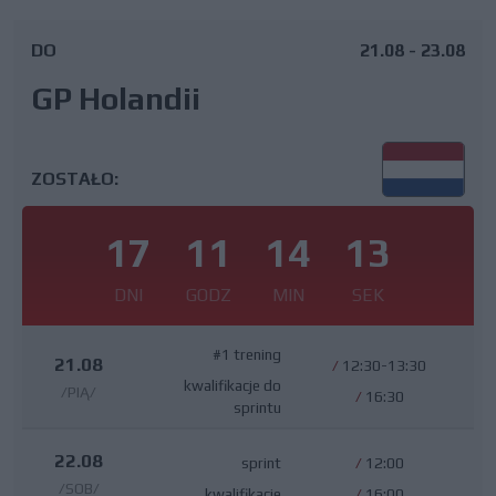
DO
21.08 - 23.08
GP Holandii
ZOSTAŁO:
17
11
14
12
DNI
GODZ
MIN
SEK
#1 trening
21.08
/
12:30-13:30
kwalifikacje do
/PIĄ/
/
16:30
sprintu
22.08
sprint
/
12:00
/SOB/
kwalifikacje
/
16:00