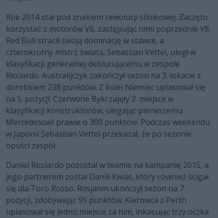
Rok 2014 stał pod znakiem rewolucji silnikowej. Zaczęto
korzystać z motorów V6, zastępując nimi poprzednie V8.
Red Bull stracił swoją dominację w stawce, a
czterokrotny mistrz świata, Sebastian Vettel, uległ w
klasyfikacji generalnej debiutującemu w zespole
Ricciardo. Australijczyk zakończył sezon na 3. lokacie z
dorobkiem 238 punktów. Z kolei Niemiec uplasował się
na 5. pozycji. Czerwone Byki zajęły 2. miejsce w
klasyfikacji konstruktorów, ulegając pierwszemu
Mercedesowi prawie o 300 punktów. Podczas weekendu
w Japonii Sebastian Vettel przekazał, że po sezonie
opuści zespół.
Daniel Ricciardo pozostał w teamie na kampanię 2015, a
jego partnerem został Daniił Kwiat, który również ścigał
się dla Toro Rosso. Rosjanin ukończył sezon na 7.
pozycji, zdobywając 95 punktów. Kierowca z Perth
uplasował się jedno miejsce za nim, inkasując trzy oczka