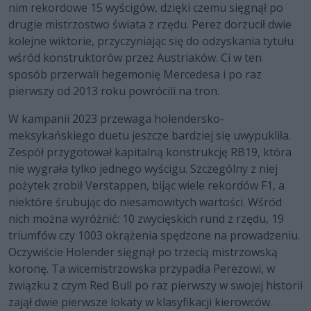
nim rekordowe 15 wyścigów, dzięki czemu sięgnął po
drugie mistrzostwo świata z rzędu. Perez dorzucił dwie
kolejne wiktorie, przyczyniając się do odzyskania tytułu
wśród konstruktorów przez Austriaków. Ci w ten
sposób przerwali hegemonię Mercedesa i po raz
pierwszy od 2013 roku powrócili na tron.
W kampanii 2023 przewaga holendersko-
meksykańskiego duetu jeszcze bardziej się uwypukliła.
Zespół przygotował kapitalną konstrukcję RB19, która
nie wygrała tylko jednego wyścigu. Szczególny z niej
pożytek zrobił Verstappen, bijąc wiele rekordów F1, a
niektóre śrubując do niesamowitych wartości. Wśród
nich można wyróżnić: 10 zwycięskich rund z rzędu, 19
triumfów czy 1003 okrążenia spędzone na prowadzeniu.
Oczywiście Holender sięgnął po trzecią mistrzowską
koronę. Ta wicemistrzowska przypadła Perezowi, w
związku z czym Red Bull po raz pierwszy w swojej historii
zajął dwie pierwsze lokaty w klasyfikacji kierowców.