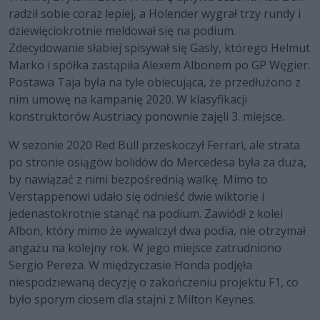
radził sobie coraz lepiej, a Holender wygrał trzy rundy i
dziewięciokrotnie meldował się na podium.
Zdecydowanie słabiej spisywał się Gasly, którego Helmut
Marko i spółka zastąpiła Alexem Albonem po GP Węgier.
Postawa Taja była na tyle obiecująca, że przedłużono z
nim umowę na kampanię 2020. W klasyfikacji
konstruktorów Austriacy ponownie zajęli 3. miejsce.
W sezonie 2020 Red Bull przeskoczył Ferrari, ale strata
po stronie osiągów bolidów do Mercedesa była za duża,
by nawiązać z nimi bezpośrednią walkę. Mimo to
Verstappenowi udało się odnieść dwie wiktorie i
jedenastokrotnie stanąć na podium. Zawiódł z kolei
Albon, który mimo że wywalczył dwa podia, nie otrzymał
angażu na kolejny rok. W jego miejsce zatrudniono
Sergio Pereza. W międzyczasie Honda podjęła
niespodziewaną decyzję o zakończeniu projektu F1, co
było sporym ciosem dla stajni z Milton Keynes.