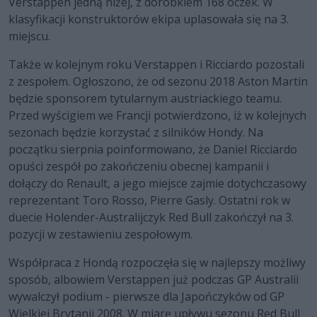
Verstappen jedną niżej, z dorobkiem 168 oczek. W
klasyfikacji konstruktorów ekipa uplasowała się na 3.
miejscu.
Także w kolejnym roku Verstappen i Ricciardo pozostali
z zespołem. Ogłoszono, że od sezonu 2018 Aston Martin
będzie sponsorem tytularnym austriackiego teamu.
Przed wyścigiem we Francji potwierdzono, iż w kolejnych
sezonach będzie korzystać z silników Hondy. Na
początku sierpnia poinformowano, że Daniel Ricciardo
opuści zespół po zakończeniu obecnej kampanii i
dołączy do Renault, a jego miejsce zajmie dotychczasowy
reprezentant Toro Rosso, Pierre Gasly. Ostatni rok w
duecie Holender-Australijczyk Red Bull zakończył na 3.
pozycji w zestawieniu zespołowym.
Współpraca z Hondą rozpoczęła się w najlepszy możliwy
sposób, albowiem Verstappen już podczas GP Australii
wywalczył podium - pierwsze dla Japończyków od GP
Wielkiej Brytanii 2008. W miarę upływu sezonu Red Bull