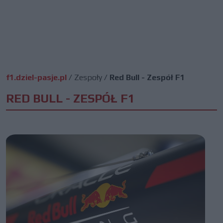
f1.dziel-pasje.pl
/
Zespoły
/
Red Bull - Zespół F1
RED BULL - ZESPÓŁ F1