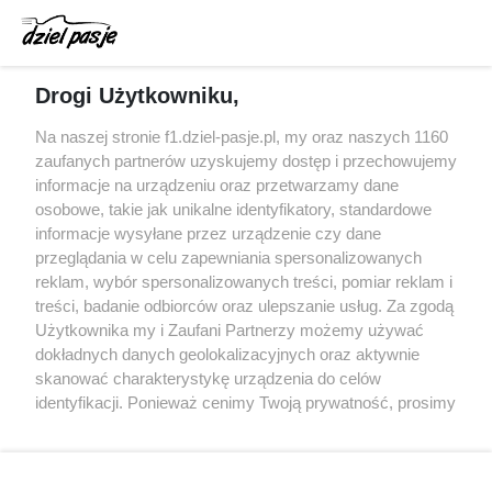
Gasly dołączył do krytyki obecnych
samochodów F1
McCullough opuści Astona Martina z końcem
Drogi Użytkowniku,
2026 roku
Na naszej stronie f1.dziel-pasje.pl, my oraz naszych 1160
Poszkodowani kibice z GP Las Vegas 2023
zaufanych partnerów uzyskujemy dostęp i przechowujemy
otrzymają częściowy zwrot pieniędzy
informacje na urządzeniu oraz przetwarzamy dane
osobowe, takie jak unikalne identyfikatory, standardowe
Bottas z kolejnymi sukcesami w kolarstwie
informacje wysyłane przez urządzenie czy dane
przeglądania w celu zapewniania spersonalizowanych
reklam, wybór spersonalizowanych treści, pomiar reklam i
treści, badanie odbiorców oraz ulepszanie usług. Za zgodą
© 2004 - 2026 GPmedia
Polityka prywatności
Serwis internetowy, z którego korzystasz, używa plików
Użytkownika my i Zaufani Partnerzy możemy używać
cookies. Są to pliki instalowane w urządzeniach
Kopiowanie treści bez
dokładnych danych geolokalizacyjnych oraz aktywnie
końcowych osób korzystających z serwisu, w celu
zgody autorów zabronione.
skanować charakterystykę urządzenia do celów
administrowania serwisem, poprawy jakości
identyfikacji. Ponieważ cenimy Twoją prywatność, prosimy
świadczonych usług w tym dostosowania treści serwisu
o zgodę na korzystanie z tych technologii poprzez
do preferencji użytkownika, utrzymania sesji
kliknięcie „Akceptuję”. Zgoda jest dobrowolna i zawsze
użytkownika oraz dla celów statystycznych i
możesz ją zmienić/wycofać klikając przycisk ustawień
Ta strona jest nieoficjalną stroną internetową i nie jest
targetowania behawioralnego reklamy.