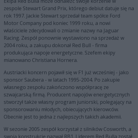
Ekipa Red Bulla może odnaleźć swoje korzenie w
zespole Stewart Grand Prix, którego debiut datuje się na
rok 1997. Jackie Stewart sprzedał team spółce Ford
Motor Company pod koniec 1999 roku, a nowi
właściciele zdecydowali o zmianie nazwy na Jaguar
Racing. Zespół ponownie wystawiono na sprzedaż w
2004 roku, a zakupu dokonał Red Bull - firma
produkująca napoje energetyczne. Szefem ekipy
mianowano Christiana Hornera.
Austriacki koncern pojawił się w F1 już wcześniej - jako
sponsor Saubera - w latach 1995-2004. Po zakupie
własnego zespołu zakończono współpracę ze
szwajcarską firmą. Producent napojów energetycznych
stworzył także własny program juniorski, polegający na
sponsorowaniu młodych, obiecujących kierowców.
Obecnie jest to jedna z najlepszych takich akademii.
W sezonie 2005 zespół korzystał z silników Cosworth, a
swoją konstrukcję nazwał RB1. Liderem Red Bulla został