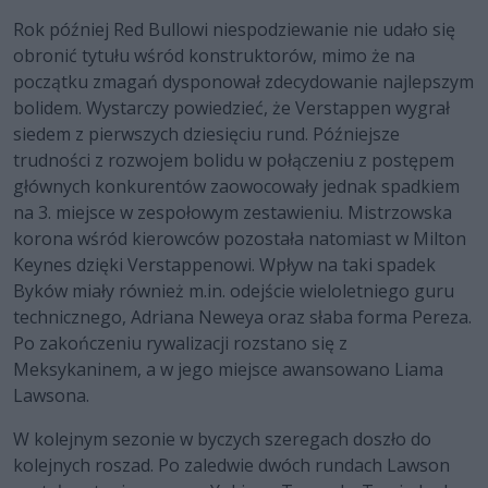
Rok później Red Bullowi niespodziewanie nie udało się
obronić tytułu wśród konstruktorów, mimo że na
początku zmagań dysponował zdecydowanie najlepszym
bolidem. Wystarczy powiedzieć, że Verstappen wygrał
siedem z pierwszych dziesięciu rund. Późniejsze
trudności z rozwojem bolidu w połączeniu z postępem
głównych konkurentów zaowocowały jednak spadkiem
na 3. miejsce w zespołowym zestawieniu. Mistrzowska
korona wśród kierowców pozostała natomiast w Milton
Keynes dzięki Verstappenowi. Wpływ na taki spadek
Byków miały również m.in. odejście wieloletniego guru
technicznego, Adriana Neweya oraz słaba forma Pereza.
Po zakończeniu rywalizacji rozstano się z
Meksykaninem, a w jego miejsce awansowano Liama
Lawsona.
W kolejnym sezonie w byczych szeregach doszło do
kolejnych roszad. Po zaledwie dwóch rundach Lawson