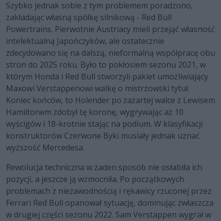
Szybko jednak sobie z tym problemem poradzono,
zakładając własną spółkę silnikową - Red Bull
Powertrains. Pierwotnie Austriacy mieli przejąć własność
intelektualną Japończyków, ale ostatecznie
zdecydowano się na dalszą, nieformalną współpracę obu
stron do 2025 roku. Było to pokłosiem sezonu 2021, w
którym Honda i Red Bull stworzyli pakiet umożliwiający
Maxowi Verstappenowi walkę o mistrzowski tytuł.
Koniec końców, to Holender po zażartej walce z Lewisem
Hamiltonem zdobył tę koronę, wygrywając aż 10
wyścigów i 18-krotnie stając na podium. W klasyfikacji
konstruktorów Czerwone Byki musiały jednak uznać
wyższość Mercedesa.
Rewolucja techniczna w żaden sposób nie osłabiła ich
pozycji, a jeszcze ją wzmocniła. Po początkowych
problemach z niezawodnością i rękawicy rzuconej przez
Ferrari Red Bull opanował sytuację, dominując zwłaszcza
w drugiej części sezonu 2022. Sam Verstappen wygrał w