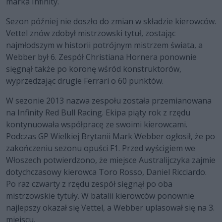
marka Infinity.
Sezon później nie doszło do zmian w składzie kierowców.
Vettel znów zdobył mistrzowski tytuł, zostając
najmłodszym w historii potrójnym mistrzem świata, a
Webber był 6. Zespół Christiana Hornera ponownie
sięgnął także po koronę wśród konstruktorów,
wyprzedzając drugie Ferrari o 60 punktów.
W sezonie 2013 nazwa zespołu została przemianowana
na Infinity Red Bull Racing. Ekipa piąty rok z rzędu
kontynuowała współpracę ze swoimi kierowcami.
Podczas GP Wielkiej Brytanii Mark Webber ogłosił, że po
zakończeniu sezonu opuści F1. Przed wyścigiem we
Włoszech potwierdzono, że miejsce Australijczyka zajmie
dotychczasowy kierowca Toro Rosso, Daniel Ricciardo.
Po raz czwarty z rzędu zespół sięgnął po oba
mistrzowskie tytuły. W batalii kierowców ponownie
najlepszy okazał się Vettel, a Webber uplasował się na 3.
miejscu.