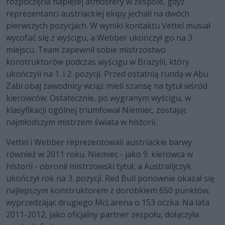
rozpoczęcia napiętej atmosfery w zespole, gdyż
reprezentanci austriackiej ekipy jechali na dwóch
pierwszych pozycjach. W wyniki kontaktu Vettel musiał
wycofać się z wyścigu, a Webber ukończył go na 3.
miejscu. Team zapewnił sobie mistrzostwo
konstruktorów podczas wyścigu w Brazylii, który
ukończyli na 1. i 2. pozycji. Przed ostatnią rundą w Abu
Zabi obaj zawodnicy wciąż mieli szansę na tytuł wśród
kierowców. Ostatecznie, po wygranym wyścigu, w
klasyfikacji ogólnej triumfował Niemiec, zostając
najmłodszym mistrzem świata w historii.
Vettel i Webber reprezentowali austriackie barwy
również w 2011 roku. Niemiec - jako 9. kierowca w
historii - obronił mistrzowski tytuł, a Australijczyk
ukończył rok na 3. pozycji. Red Bull ponownie okazał się
najlepszym konstruktorem z dorobkiem 650 punktów,
wyprzedzając drugiego McLarena o 153 oczka. Na lata
2011-2012, jako oficjalny partner zespołu, dołączyła