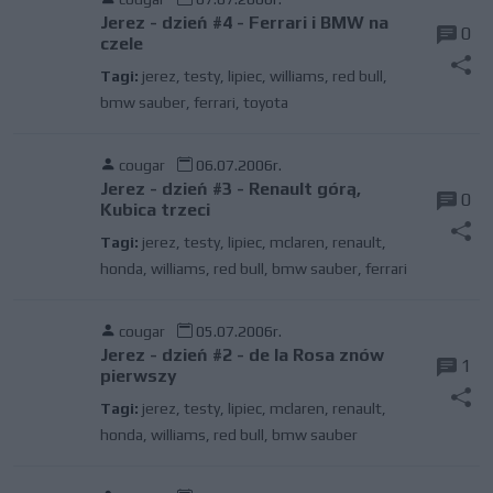
Jerez - dzień #4 - Ferrari i BMW na
0
czele
Tagi:
jerez
,
testy
,
lipiec
,
williams
,
red bull
,
bmw sauber
,
ferrari
,
toyota
cougar
06.07.2006r.
Jerez - dzień #3 - Renault górą,
0
Kubica trzeci
Tagi:
jerez
,
testy
,
lipiec
,
mclaren
,
renault
,
honda
,
williams
,
red bull
,
bmw sauber
,
ferrari
cougar
05.07.2006r.
Jerez - dzień #2 - de la Rosa znów
1
pierwszy
Tagi:
jerez
,
testy
,
lipiec
,
mclaren
,
renault
,
honda
,
williams
,
red bull
,
bmw sauber