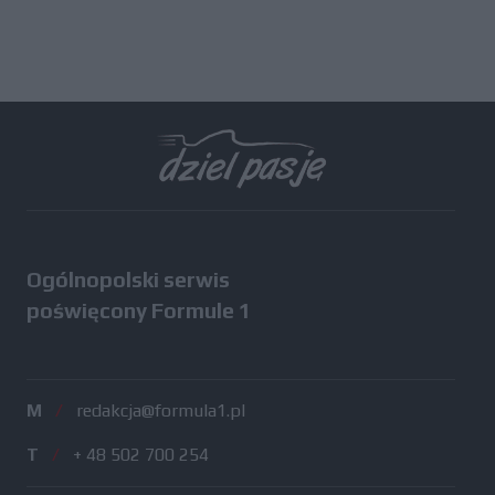
Ogólnopolski serwis
poświęcony Formule 1
M
/
redakcja@formula1.pl
T
/
+ 48 502 700 254