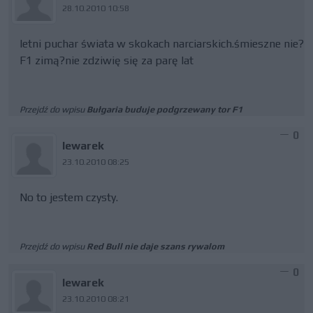
28.10.2010 10:58
letni puchar świata w skokach narciarskich.śmieszne nie?
F1 zimą?nie zdziwię się za parę lat
Przejdź do wpisu
Bułgaria buduje podgrzewany tor F1
0
lewarek
23.10.2010 08:25
No to jestem czysty.
Przejdź do wpisu
Red Bull nie daje szans rywalom
0
lewarek
23.10.2010 08:21