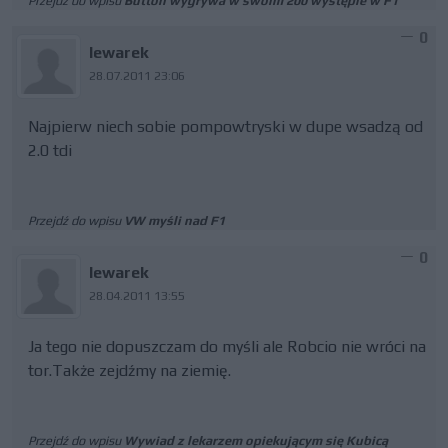
Przejdź do wpisu
Button wygrywa w swoim 200 występie w F1
0
lewarek
28.07.2011 23:06
Najpierw niech sobie pompowtryski w dupe wsadzą od
2.0 tdi
Przejdź do wpisu
VW myśli nad F1
0
lewarek
28.04.2011 13:55
Ja tego nie dopuszczam do myśli ale Robcio nie wróci na
tor.Także zejdźmy na ziemię.
Przejdź do wpisu
Wywiad z lekarzem opiekującym się Kubicą