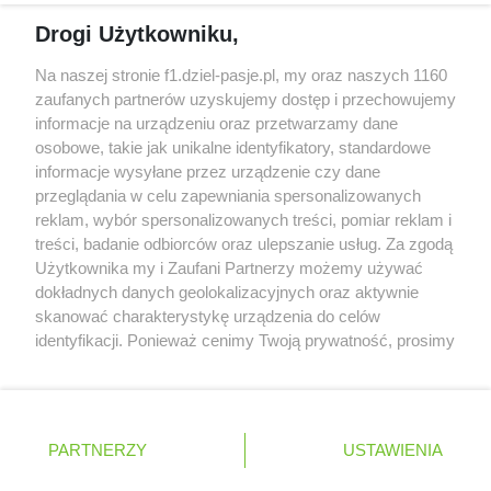
McCullough opuści Astona Martina z końcem
Drogi Użytkowniku,
2026 roku
Na naszej stronie f1.dziel-pasje.pl, my oraz naszych 1160
Poszkodowani kibice z GP Las Vegas 2023
zaufanych partnerów uzyskujemy dostęp i przechowujemy
otrzymają częściowy zwrot pieniędzy
informacje na urządzeniu oraz przetwarzamy dane
osobowe, takie jak unikalne identyfikatory, standardowe
Bottas z kolejnymi sukcesami w kolarstwie
informacje wysyłane przez urządzenie czy dane
przeglądania w celu zapewniania spersonalizowanych
reklam, wybór spersonalizowanych treści, pomiar reklam i
treści, badanie odbiorców oraz ulepszanie usług. Za zgodą
© 2004 - 2026 GPmedia
Polityka prywatności
Serwis internetowy, z którego korzystasz, używa plików
Użytkownika my i Zaufani Partnerzy możemy używać
cookies. Są to pliki instalowane w urządzeniach
Kopiowanie treści bez
dokładnych danych geolokalizacyjnych oraz aktywnie
końcowych osób korzystających z serwisu, w celu
skanować charakterystykę urządzenia do celów
zgody autorów zabronione.
administrowania serwisem, poprawy jakości
identyfikacji. Ponieważ cenimy Twoją prywatność, prosimy
świadczonych usług w tym dostosowania treści serwisu
o zgodę na korzystanie z tych technologii poprzez
do preferencji użytkownika, utrzymania sesji
kliknięcie „Akceptuję”. Zgoda jest dobrowolna i zawsze
użytkownika oraz dla celów statystycznych i
możesz ją zmienić/wycofać klikając przycisk ustawień
Ta strona jest nieoficjalną stroną internetową i nie jest
targetowania behawioralnego reklamy.
prywatności znajdujący się w lewym dolnym rogu strony
powiązana w żaden sposób z grupą przedsiębiorstw Formula
PARTNERZY
Dowiedz się więcej o naszej polityce
USTAWIENIA
. Niektóre rodzaje przetwarzania danych nie wymagają
One, oraz oznaczeniami F1, FORMULA ONE, FORMULA 1 FIA
prywatności
FORMULA ONE WORLD CHAMPIONSHIP, GRAND PRIX i innymi
zgody użytkownika, ale masz prawo sprzeciwić się