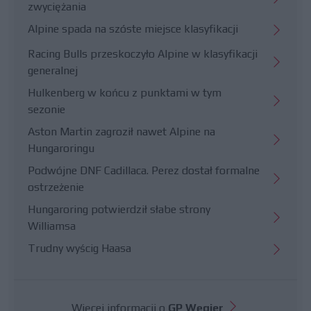
zwyciężania
Alpine spada na szóste miejsce klasyfikacji
Racing Bulls przeskoczyło Alpine w klasyfikacji
generalnej
Hulkenberg w końcu z punktami w tym
sezonie
Aston Martin zagroził nawet Alpine na
Hungaroringu
Podwójne DNF Cadillaca. Perez dostał formalne
ostrzeżenie
Hungaroring potwierdził słabe strony
Williamsa
Trudny wyścig Haasa
Więcej informacji o
GP Węgier