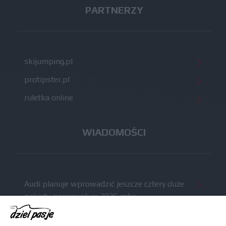
PARTNERZY
skijumping.pl
protipster.pl
ruletka online
WIADOMOŚCI
Audi planuje wprowadzić jeszcze cztery duże
pakiety poprawek w 2026 roku
Gasly dołączył do krytyki obecnych
samochodów F1