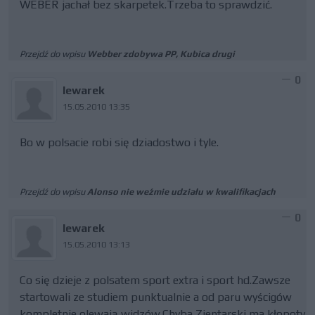
WEBER jachał bez skarpetek.Trzeba to sprawdzić.
Przejdź do wpisu
Webber zdobywa PP, Kubica drugi
0
lewarek
15.05.2010 13:35
Bo w polsacie robi się dziadostwo i tyle.
Przejdź do wpisu
Alonso nie weźmie udziału w kwalifikacjach
0
lewarek
15.05.2010 13:13
Co się dzieje z polsatem sport extra i sport hd.Zawsze
startowali ze studiem punktualnie a od paru wyścigów
kompletnie olewają widzów.Chyba Zientarski ma kłopoty