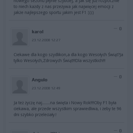
nowego sezonu płynie szybciej, a jak się już rozpocznie
to niech każdy z nas przeżywa jak najwięcej emocji z
jakże najlepszego sportu jakim jest F1 :):):)
0
karol
23.12.2008 12:27
Ciekawe dla kogo szydlikon,a dla kogo Wesołych Świąt?Ja
tylko Wesołych,Zdrowych Świąt!!!Dla wszystkich!!!
0
Angulo
23.12.2008 12:49
Ja też życzę naj.........na święta i Nowy Rok!!!!Oby F1 była
ciekawa, ale przede wszystkim sprawiedliwa, i żeby te 96
dni szybko przeleciały.!
0