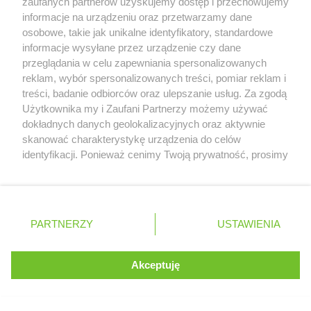
zaufanych partnerów uzyskujemy dostęp i przechowujemy
informacje na urządzeniu oraz przetwarzamy dane
T
/
+ 48 502 700 254
osobowe, takie jak unikalne identyfikatory, standardowe
informacje wysyłane przez urządzenie czy dane
przeglądania w celu zapewniania spersonalizowanych
reklam, wybór spersonalizowanych treści, pomiar reklam i
treści, badanie odbiorców oraz ulepszanie usług. Za zgodą
Serwis internetowy, z którego korzystasz, używa plików
Użytkownika my i Zaufani Partnerzy możemy używać
cookies. Są to pliki instalowane w urządzeniach
dokładnych danych geolokalizacyjnych oraz aktywnie
końcowych osób korzystających z serwisu, w celu
skanować charakterystykę urządzenia do celów
administrowania serwisem, poprawy jakości
identyfikacji. Ponieważ cenimy Twoją prywatność, prosimy
świadczonych usług w tym dostosowania treści serwisu
o zgodę na korzystanie z tych technologii poprzez
do preferencji użytkownika, utrzymania sesji
MENU
kliknięcie „Akceptuję”. Zgoda jest dobrowolna i zawsze
użytkownika oraz dla celów statystycznych i
możesz ją zmienić/wycofać klikając przycisk ustawień
targetowania behawioralnego reklamy.
prywatności znajdujący się w lewym dolnym rogu strony
PARTNERZY
Dowiedz się więcej o naszej polityce
USTAWIENIA
. Niektóre rodzaje przetwarzania danych nie wymagają
prywatności
zgody użytkownika, ale masz prawo sprzeciwić się
WYŚCIGI F1
takiemu przetwarzaniu. Preferencje będą miały
Akceptuję
ROZUMIEM
zastosowania tylko na tej witrynie.
KIEROWCY F1
ZESPOŁY F1
Zapoznaj się z poniższymi informacjami, abyś mógł