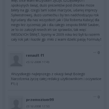
więc chce wam wszystkim zyczyc szczęsliwych i
spokojnych świąt, dużo prezentów pod choinke może
bilety na gp. czego tam sobie marzycie, udanej imprezy
Sylwestrowej, duzo usmiechu i by ten nadchodzącyu rok
był udany dla nas wszystkich jak i Dla Roberta Kubicy( dla
niego tez zyczenia) jak i dla całego zespołu BMW Sauber,
że to co załozyli nniech im sie sprawdzi, tak więc
WESOŁYCH ŚWIĄT, bysmy w 2009 roku tez byli tu razerm
caly rok jak i kazde gp. miło z wami dzielic pasję Formułą1
0
renault f1
23.12.2008 17:43
Wszystkiego najlepszego z okazji świąt Bożego
Narodzenia życzę całej redakcji użytkownikom i oczywiście
F1;-)
0
przemoziom99
23.12.2008 17:50