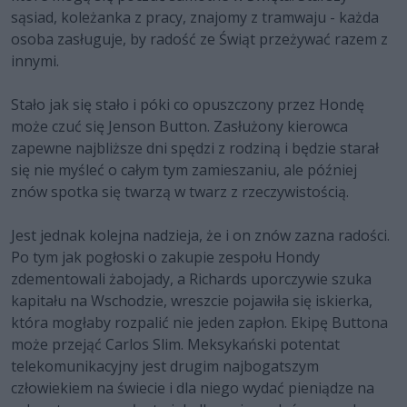
sąsiad, koleżanka z pracy, znajomy z tramwaju - każda
osoba zasługuje, by radość ze Świąt przeżywać razem z
innymi.
Stało jak się stało i póki co opuszczony przez Hondę
może czuć się Jenson Button. Zasłużony kierowca
zapewne najbliższe dni spędzi z rodziną i będzie starał
się nie myśleć o całym tym zamieszaniu, ale później
znów spotka się twarzą w twarz z rzeczywistością.
Jest jednak kolejna nadzieja, że i on znów zazna radości.
Po tym jak pogłoski o zakupie zespołu Hondy
zdementowali żabojady, a Richards uporczywie szuka
kapitału na Wschodzie, wreszcie pojawiła się iskierka,
która mogłaby rozpalić nie jeden zapłon. Ekipę Buttona
może przejąć Carlos Slim. Meksykański potentat
telekomunikacyjny jest drugim najbogatszym
człowiekiem na świecie i dla niego wydać pieniądze na