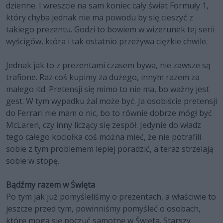
dzienne. I wreszcie na sam koniec cały świat Formuły 1,
który chyba jednak nie ma powodu by się cieszyć z
takiego prezentu. Godzi to bowiem w wizerunek tej serii
wyścigów, która i tak ostatnio przeżywa ciężkie chwile.
Jednak jak to z prezentami czasem bywa, nie zawsze są
trafione. Raz coś kupimy za dużego, innym razem za
małego itd. Pretensji się mimo to nie ma, bo ważny jest
gest. W tym wypadku żal może być. Ja osobiście pretensji
do Ferrari nie mam o nic, bo to równie dobrze mógł być
McLaren, czy inny liczący się zespół. Jedynie do władz
tego całego kociołka coś można mieć, że nie potrafili
sobie z tym problemem lepiej poradzić, a teraz strzelają
sobie w stopę.
Bądźmy razem w Święta
Po tym jak już pomyśleliśmy o prezentach, a właściwie to
jeszcze przed tym, powinniśmy pomyśleć o osobach,
które mogą się poczuć samotne w Święta. Starszy