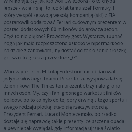
W Mikołaja, czy jak kto woli Gwiazdora - o to chyba
lepsze - wcielił się i to już 6 lat temu szef Formuły 1,
który wespół ze swoją wesołą kompaniją (sic!) z FIA
postanowili obdarować Ferrari cudownym prezentem w
postaci dodatkowych 80 milionów dolarów za sezon.
Czyż to nie piękne? Prawdziwy gest. Wystarczy tupnąć
nogą jak małe rozpieszczone dziecko w hipermarkecie
na dziale z zabawkami, by dostać od tak o sobie troszkę
grosza i to grosza przez duże „G”.
Wbrew pozorom Mikołaj Ecclestone nie obdarował
jedynie włoskiego teamu. Przez to, że wyspowiadał się
dziennikowi The Times ten prezent otrzymało grono
innych osób. My, czyli fani głośnego warkotu silników
bolidów, bo to co było do tej pory drwiną z tego sportu i
swego rodzaju plotką, stało się rzeczywistością.
Prezydent Ferrari, Luca di Montezemolo, bo rzadko
dostaje się naprawdę takie prezenty, że szczena opada,
a pewnie tak wyglądał, gdy informacja ujrzała światło