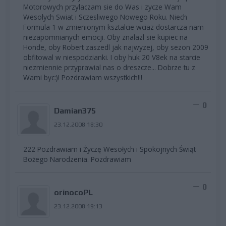
Motorowych przylaczam sie do Was i zycze Wam
Wesolych Swiat i Sczesliwego Nowego Roku. Niech
Formula 1 w zmienionym ksztalcie wciaz dostarcza nam
niezapomnianych emocji. Oby znalazl sie kupiec na
Honde, oby Robert zaszedl jak najwyzej, oby sezon 2009
obfitowal w niespodzianki. I oby huk 20 V8ek na starcie
niezmiennie przyprawial nas o dreszcze... Dobrze tu z
Wami byc:)! Pozdrawiam wszystkich!!!
0
Damian375
23.12.2008 18:30
222 Pozdrawiam i Życzę Wesołych i Spokojnych Świąt
Bożego Narodzenia. Pozdrawiam
0
orinocoPL
23.12.2008 19:13