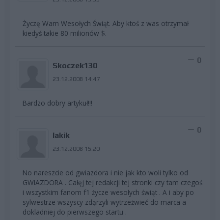
Życzę Wam Wesołych Świąt. Aby ktoś z was otrzymał
kiedyś takie 80 milionów $.
0
Skoczek130
23.12.2008 14:47
Bardzo dobry artykuł!!!
0
lakik
23.12.2008 15:20
No nareszcie od gwiazdora i nie jak kto woli tylko od
GWIAZDORA . Całęj tej redakcji tej stronki czy tam czegoś
i wszystkim fanom f1 życze wesołych świąt . A i aby po
sylwestrze wszyscy zdąrzyli wytrzeżwieć do marca a
dokladniej do pierwszego startu .