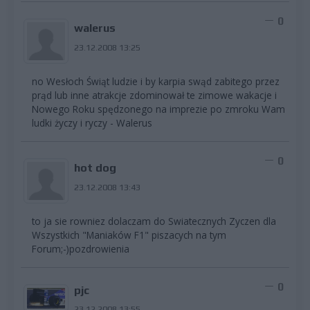
0
walerus
23.12.2008 13:25
no Wesłoch Świąt ludzie i by karpia swąd zabitego przez
prąd lub inne atrakcje zdominował te zimowe wakacje i
Nowego Roku spędzonego na imprezie po zmroku Wam
ludki życzy i ryczy - Walerus
0
hot dog
23.12.2008 13:43
to ja sie rowniez dolaczam do Swiatecznych Zyczen dla
Wszystkich "Maniaków F1" piszacych na tym
Forum;-)pozdrowienia
0
pjc
23.12.2008 13:55