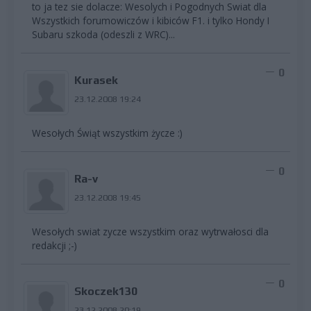
to ja tez sie dolacze: Wesolych i Pogodnych Swiat dla
Wszystkich forumowiczów i kibiców F1. i tylko Hondy I
Subaru szkoda (odeszli z WRC)...
0
Kurasek
23.12.2008 19:24
Wesołych Świąt wszystkim życze :)
0
Ra-v
23.12.2008 19:45
Wesołych swiat zycze wszystkim oraz wytrwałosci dla
redakcji ;-)
0
Skoczek130
23.12.2008 20:19