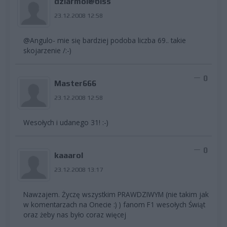
dziarmol@biss
23.12.2008 12:58
@Angulo- mie się bardziej podoba liczba 69.. takie
skojarzenie /:-)
0
Master666
23.12.2008 12:58
Wesołych i udanego 31! :-)
0
kaaarol
23.12.2008 13:17
Nawzajem. Życzę wszystkim PRAWDZIWYM (nie takim jak
w komentarzach na Onecie :) ) fanom F1 wesołych Świąt
oraz żeby nas było coraz więcej