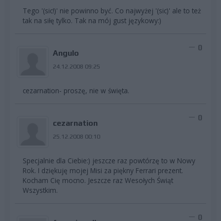
Tego '(sic!)' nie powinno być. Co najwyżej '(sic)' ale to też
tak na siłę tylko. Tak na mój gust językowy:)
0
Angulo
24.12.2008 09:25
cezarnation- proszę, nie w święta.
0
cezarnation
25.12.2008 00:10
Specjalnie dla Ciebie:) jeszcze raz powtórzę to w Nowy
Rok. I dziękuję mojej Misi za piękny Ferrari prezent.
Kocham Cię mocno. Jeszcze raz Wesołych Świąt
Wszystkim.
0