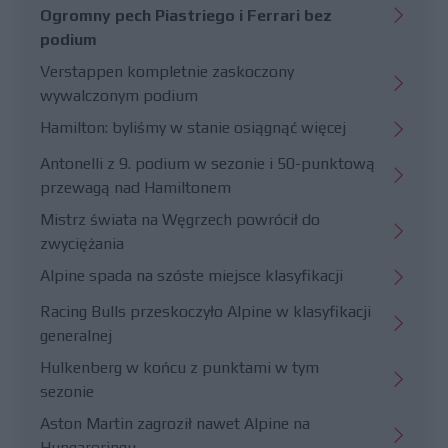
Ogromny pech Piastriego i Ferrari bez
podium
Verstappen kompletnie zaskoczony
wywalczonym podium
Hamilton: byliśmy w stanie osiągnąć więcej
Antonelli z 9. podium w sezonie i 50-punktową
przewagą nad Hamiltonem
Mistrz świata na Węgrzech powrócił do
zwyciężania
Alpine spada na szóste miejsce klasyfikacji
Racing Bulls przeskoczyło Alpine w klasyfikacji
generalnej
Hulkenberg w końcu z punktami w tym
sezonie
Aston Martin zagroził nawet Alpine na
Hungaroringu