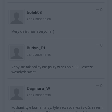
0
bolek02
23.12.2008 16:08
Mery christmas everyone :)
0
Budyn_F1
23.12.2008 16:15
Zeby sie tak bolidy nie psuly w sezonie 09 i jeszcze
wesolych swiat.
0
Dagmara_W
23.12.2008 17:39
kochani, tyle komentarzy, tyle szczescia łez i złości razem,