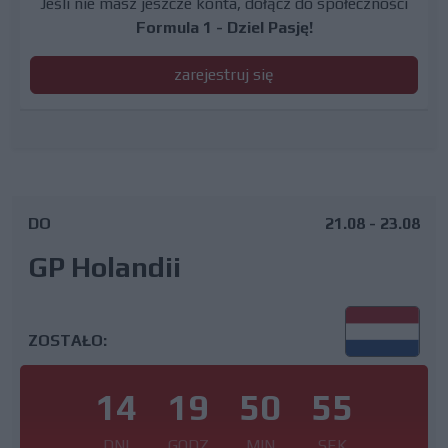
Jeśli nie masz jeszcze konta, dołącz do społeczności
Formula 1 - Dziel Pasję!
zarejestruj się
DO
21.08 - 23.08
GP Holandii
ZOSTAŁO:
14
19
50
54
DNI
GODZ
MIN
SEK