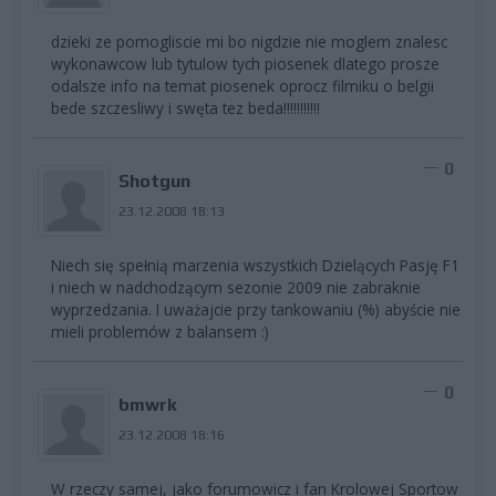
dzieki ze pomogliscie mi bo nigdzie nie moglem znalesc
wykonawcow lub tytulow tych piosenek dlatego prosze
odalsze info na temat piosenek oprocz filmiku o belgii
bede szczesliwy i swęta tez beda!!!!!!!!!!!
0
Shotgun
23.12.2008 18:13
Niech się spełnią marzenia wszystkich Dzielących Pasję F1
i niech w nadchodzącym sezonie 2009 nie zabraknie
wyprzedzania. I uważajcie przy tankowaniu (%) abyście nie
mieli problemów z balansem :)
0
bmwrk
23.12.2008 18:16
W rzeczy samej, jako forumowicz i fan Krolowej Sportow