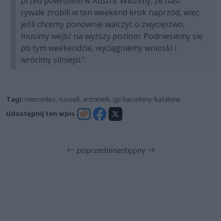
przed powrotem w Austrii. Widzimy, że nasi
rywale zrobili w ten weekend krok naprzód, więc
jeśli chcemy ponownie walczyć o zwycięstwo,
musimy wejść na wyższy poziom. Podniesiemy się
po tym weekendzie, wyciągniemy wnioski i
wrócimy silniejsi."
Tagi:
mercedes
,
russell
,
antonelli
,
gp barcelony-katalonii
Udostępnij ten wpis
poprzedni
następny