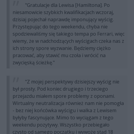
"Gratulacje dla Lewisa [Hamiltona]. Po
niesamowicie szybkich kwalifikacjach wczoraj,
dzisiaj pojechał naprawdę imponujący wyścig.
Przystępując do tego weekendu, chyba nie
spodziewaliśmy się takiego tempa po Ferrari, więc
wiemy, że w nadchodzących wyścigach czeka nas z
ich strony spore wyzwanie. Będziemy ciężko
pracować, aby stawić mu czoła i wrócić na
zwycięską ścieżkę."
"Z mojej perspektywy dzisiejszy wyścig nie
był prosty. Pod koniec drugiego i trzeciego
przejazdu miałem spore problemy z oponami.
Wirtualny neutralizacja również nam nie pomogła
- bez niej końcówka wyścigu i walka z Lewisem
byłyby fascynujące. Mimo to wyciągam z tego
weekendu pozytywy. Wszystko przebiegało
czysto od samego początku i wywożę stąd 18