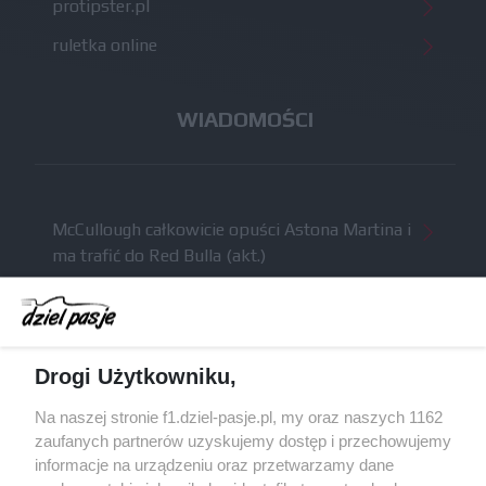
protipster.pl
ruletka online
WIADOMOŚCI
McCullough całkowicie opuści Astona Martina i
ma trafić do Red Bulla (akt.)
Dochód F1 spadł o 61 procent względem
zeszłego sezonu
Obecne silniki muszą polegać na uczących się
Drogi Użytkowniku,
algorytmach?
Honda uświadomiła sobie skalę problemów z
Na naszej stronie f1.dziel-pasje.pl, my oraz naszych 1162
silnikiem dopiero w styczniu
zaufanych partnerów uzyskujemy dostęp i przechowujemy
informacje na urządzeniu oraz przetwarzamy dane
Audi planuje wprowadzić jeszcze cztery duże