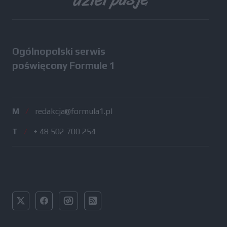
Ogólnopolski serwis
poświęcony Formule 1
M
/
redakcja@formula1.pl
T
/
+ 48 502 700 254