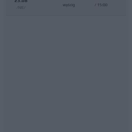
23.08
wyścig
/
15:00
/NIE/