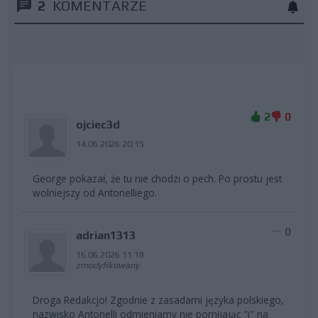
2
KOMENTARZE
2
0
ojciec3d
14.06.2026 20:15
George pokazał, że tu nie chodzi o pech. Po prostu jest
wolniejszy od Antonelliego.
0
adrian1313
16.06.2026 11:18
zmodyfikowany
Droga Redakcjo! Zgodnie z zasadami języka polskiego,
nazwisko Antonelli odmieniamy nie pomijając "i" na