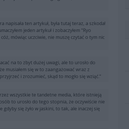
a napisała ten artykuł, była tutaj teraz, a szkoda!
tłumaczyłem jeden artykuł i zobaczyłem "Ryo
cóż, mówiąc uczciwie, nie muszę czytać o tym nic
cać na to zbyt dużej uwagi, ale to urosło do
że musiałem się w to zaangażować wraz z
rzyjrzeć i zrozumieć, skąd to mogło się wziąć."
zez wszystkie te tandetne media, które istnieją
sób to urosło do tego stopnia, że oczywiście nie
dyby się żyło w jaskini, to tak, ale inaczej się