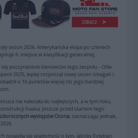
częły sezon 2026. Amerykańska ekipa po czterech
uje 6. miejsce w klasyfikacji generalnej.
 się poczynaniom kierowców tego zespołu - Ollie
panii 2025, lepiej rozpoczął nowy sezon zmagań i
adził o 16 punktów więcej niż jego bardziej
con.
uza nie należała do najlepszych, a w tym roku,
nstrukcji Haasa. Jeszcze przed startem tego
eszłorocznych występów Ocona
, zaznaczając jednak,
 2026.
h pojawiła się wiadomość o tym, jakoby Esteban