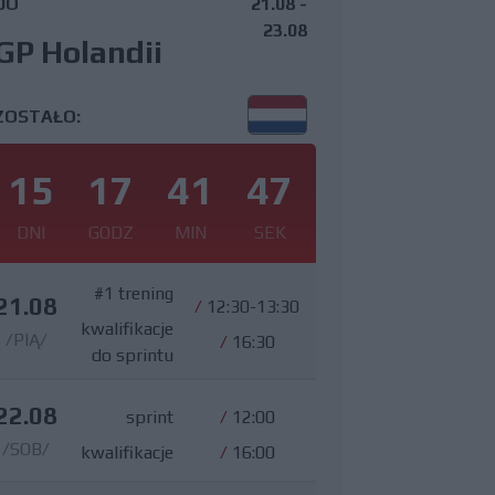
DO
21.08 -
23.08
GP Holandii
ZOSTAŁO:
15
17
41
46
DNI
GODZ
MIN
SEK
#1 trening
21.08
/
12:30-13:30
kwalifikacje
/PIĄ/
/
16:30
do sprintu
22.08
sprint
/
12:00
/SOB/
kwalifikacje
/
16:00