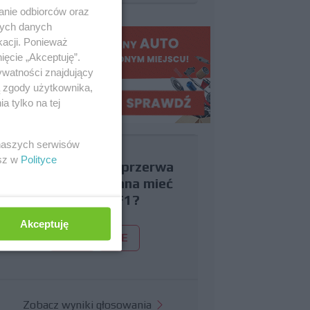
anie odbiorców oraz
nych danych
kacji. Ponieważ
ięcie „Akceptuję”.
ywatności znajdujący
ą zgody użytkownika,
 tylko na tej
 naszych serwisów
esz w
Polityce
Czy uważasz, że przerwa
wakacyjna powinna mieć
miejsce w F1?
Akceptuję
TAK
NIE
Zobacz wyniki głosowania