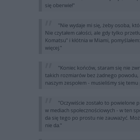
się oberwie!"
"Nie wydaje mi się, żeby osoba, któr
Nie czytałem całości, ale gdy tylko prze
Komatsu" i kłótnia w Miami, pomyślałem: 
więcej."
"Koniec końców, staram się nie zwra
takich rozmiarów bez żadnego powodu, 
naszym zespołem - musieliśmy się temu p
"Oczywiście zostało to powielone pr
w mediach społecznościowych - w ten spo
da się tego po prostu nie zauważyć. Może g
nie da."