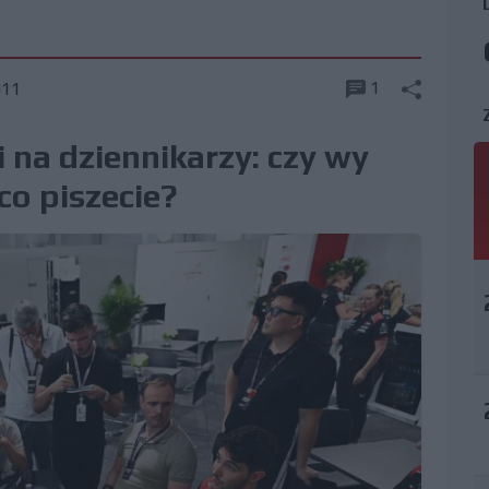
1
011
 na dziennikarzy: czy wy
 co piszecie?