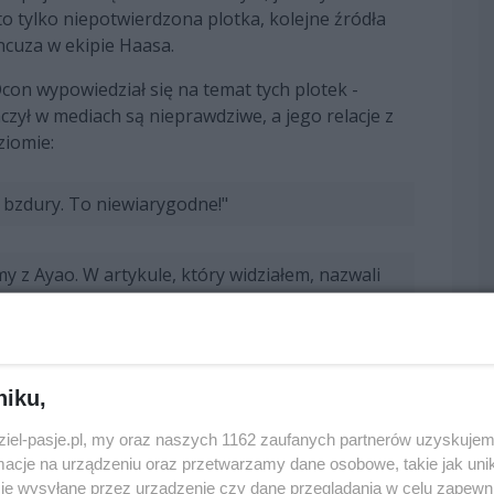
to tylko niepotwierdzona plotka, kolejne źródła
ncuza w ekipie Haasa.
on wypowiedział się na temat tych plotek -
aczył w mediach są nieprawdziwe, a jego relacje z
ziomie:
 bzdury. To niewiarygodne!"
y z Ayao. W artykule, który widziałem, nazwali
. Pisali nawet, że mieliśmy rzekomo potężną
iesieniu do plotek na jego temat.
o zostało zmyślone i to kompletne bzdury. Jak
niku,
ołu z tego powodu, że znam Ayao od bardzo
dziel-pasje.pl, my oraz naszych 1162 zaufanych partnerów uzyskujem
o od zawsze i nie dzieje się nic z tych rzeczy, o
cje na urządzeniu oraz przetwarzamy dane osobowe, takie jak unika
je wysyłane przez urządzenie czy dane przeglądania w celu zapewn