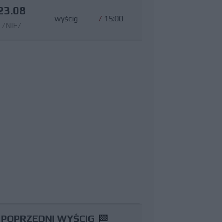
23.08
wyścig
/
15:00
/NIE/
POPRZEDNI WYŚCIG