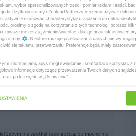
klam, wybór spersonalizowanych treści, pomiar reklam i treści, bad
 zgodą Użytkownika my i Zaufani Partnerzy możemy używać dokład
o mam do zrobienia - na pracy, którą muszę
az aktywnie skanować charakterystykę urządzenia do celów identyfi
łania ekipy na cały rok. Mam kontrakt z
ść, prosimy o zgodę na korzystanie z tych technologii poprzez klikn
óźniej, ale szczerze, to szaleństwo, jak sprawy
a i zawsze możesz ją zmienić/wycofać klikając przycisk ustawień pr
zbyt dużej uwagi, ale kiedy robi się z tego coś
ogu strony
. Niektóre rodzaje przetwarzania danych nie wymagaj
omina to już nękanie."
iwić się takiemu przetwarzaniu. Preferencje będą miały zastosowania
dzie faktycznie odbył rozmowę z Ayao Komatsu,
szymi informacjami, abyś mógł świadomie i komfortowo korzystać z
 wymianą zdań, mającą na celu poprawę osiągów w
gółowe informacje dotyczące przetwarzania Twoich danych znajdzi
s
. oraz po kliknięciu w „Ustawienia”.
zalona. Oczywiście po Miami mieliśmy trudny
USTAWIENIA
orozmawiać, ale dyskutowaliśmy o wielu różnych
ć lepszym, co działo się z samochodem podczas
epiej żebym nie spotkał tego gościa, bo mocno mu