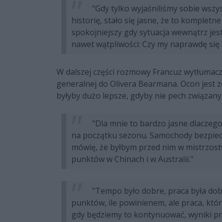
"Gdy tylko wyjaśniliśmy sobie wszy
historię, stało się jasne, że to kompletn
spokojniejszy gdy sytuacja wewnątrz jes
nawet wątpliwości: Czy my naprawdę się 
W dalszej części rozmowy Francuz wytłumaczył
generalnej do Olivera Bearmana. Ocon jest z
byłyby dużo lepsze, gdyby nie pech związan
"Dla mnie to bardzo jasne dlaczeg
na początku sezonu. Samochody bezpiecze
mówię, że byłbym przed nim w mistrzost
punktów w Chinach i w Australii."
"Tempo było dobre, praca była dob
punktów, ile powinienem, ale praca, któ
gdy będziemy to kontynuować, wyniki przy