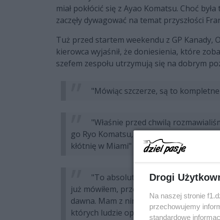
miał pokłócić się z Ayao Komatsu. Choć była 
zaczęły dywagować na temat przyszłości Fra
Tuż przed startem weekendu z GP Kanady, Oc
kierowca wyjaśnił, że doniesienia, które zob
szefem zespołu utrzymują się na dobrym po
"Mówiąc szczerze, są to kompletne
"Właśnie przed chwilą rozmawialiśm
go Ryo Komatsu, co jest całkiem zabawne
kłótnię w Miami" - powiedział Ocon w odn
"To absolutny nonsens! To wszystk
Drogi Użytkow
już mówiłem, przeszedłem do tego zesp
Na naszej stronie f1.
dawna. Mam z nim świetne relacje. Tak był
przechowujemy informa
których ludzie opowiadają."
standardowe informac