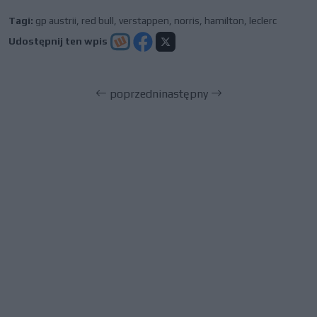
Tagi:
gp austrii
,
red bull
,
verstappen
,
norris
,
hamilton
,
leclerc
Udostępnij ten wpis
poprzedni
następny