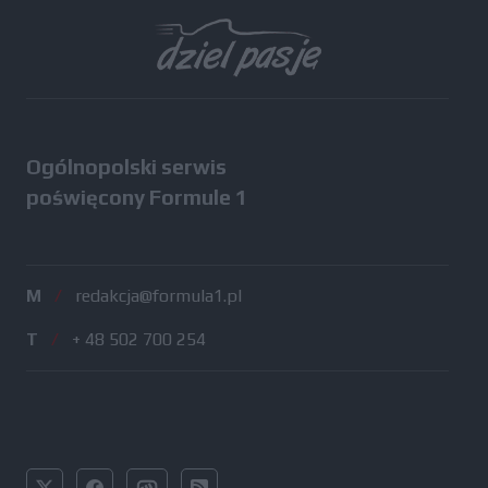
Wszystkie testy
Ogólnopolski serwis
poświęcony Formule 1
M
/
redakcja@formula1.pl
T
/
+ 48 502 700 254