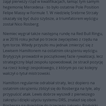
zajął pierwszy rząd w kwalifikacjach, łamiąc tym samym
hegemonię Mercedesa - to było ostatnie Pole Position
Felipe Massy w Formule 1. W niedzielę Srebrne Strzały
okazały się być dużo szybsze, a triumfatorem wyścigu
został Nico Rosberg.
Niemiec wygrał także następną rundę na Red Bull Ringu,
a w 2016 roku jechał po trzecie zwycięstwo z rzędu na
tym torze. Wtedy przyszło mu jednak zmierzyć się z
Lewisem Hamiltonem na ostatnim okrążeniu wyścigu.
Brytyjczyk prowadził w początkowej fazie rywalizacji, lecz
strategiczny błąd zespołu spowodował, że stracił pozycję
na rzecz kolegi zespołowego, z którym po raz kolejny
walczył o tytuł mistrzowski.
Hamilton regularnie odrabiał straty, lecz dopiero na
ostatnim okrążeniu zbliżył się do Rosberga na tyle, aby
przypuścić atak. Lewis dobrze wyszedł z pierwszego
zakrętu i dzięki użyciu systemu DRS, znalazł się obok
Rosberga na dojeździe do trzeciego zakrętu. Brytyjski