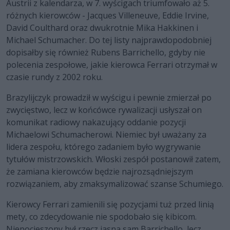
Austrii z kalendarza, w 7. wyścigach triumfowało aż 5.
różnych kierowców - Jacques Villeneuve, Eddie Irvine,
David Coulthard oraz dwukrotnie Mika Hakkinen i
Michael Schumacher. Do tej listy najprawdopodobniej
dopisałby się również Rubens Barrichello, gdyby nie
polecenia zespołowe, jakie kierowca Ferrari otrzymał w
czasie rundy z 2002 roku.
Brazylijczyk prowadził w wyścigu i pewnie zmierzał po
zwycięstwo, lecz w końcówce rywalizacji usłyszał on
komunikat radiowy nakazujący oddanie pozycji
Michaelowi Schumacherowi. Niemiec był uważany za
lidera zespołu, którego zadaniem było wygrywanie
tytułów mistrzowskich. Włoski zespół postanowił zatem,
że zamiana kierowców będzie najrozsądniejszym
rozwiązaniem, aby zmaksymalizować szanse Schumiego.
Kierowcy Ferrari zamienili się pozycjami tuż przed linią
mety, co zdecydowanie nie spodobało się kibicom.
Niepocieszony był rzecz jasna sam Barrichello, lecz