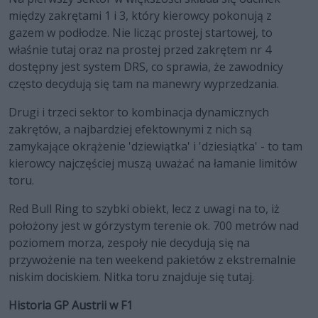
między zakrętami 1 i 3, który kierowcy pokonują z
gazem w podłodze. Nie licząc prostej startowej, to
właśnie tutaj oraz na prostej przed zakrętem nr 4
dostępny jest system DRS, co sprawia, że zawodnicy
często decydują się tam na manewry wyprzedzania.
Drugi i trzeci sektor to kombinacja dynamicznych
zakrętów, a najbardziej efektownymi z nich są
zamykające okrążenie 'dziewiątka' i 'dziesiątka' - to tam
kierowcy najczęściej muszą uważać na łamanie limitów
toru.
Red Bull Ring to szybki obiekt, lecz z uwagi na to, iż
położony jest w górzystym terenie ok. 700 metrów nad
poziomem morza, zespoły nie decydują się na
przywożenie na ten weekend pakietów z ekstremalnie
niskim dociskiem. Nitka toru znajduje się tutaj.
Historia GP Austrii w F1