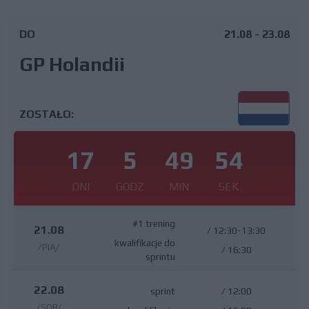
DO
21.08 - 23.08
GP Holandii
ZOSTAŁO:
17
5
49
53
DNI
GODZ
MIN
SEK
#1 trening
21.08
/
12:30-13:30
kwalifikacje do
/PIĄ/
/
16:30
sprintu
22.08
sprint
/
12:00
/SOB/