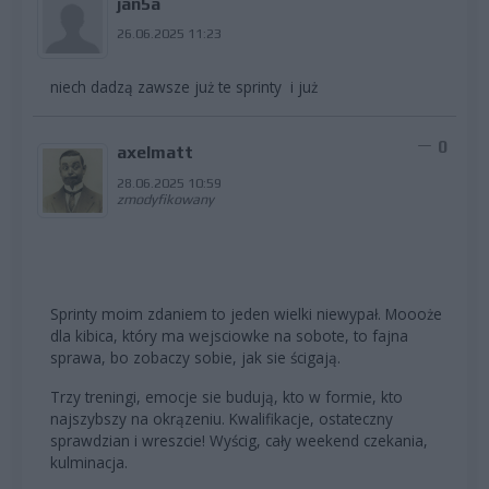
jan5a
26.06.2025 11:23
niech dadzą zawsze już te sprinty i już
0
axelmatt
28.06.2025 10:59
zmodyfikowany
Sprinty moim zdaniem to jeden wielki niewypał. Moooże
dla kibica, który ma wejsciowke na sobote, to fajna
sprawa, bo zobaczy sobie, jak sie ścigają.
Trzy treningi, emocje sie budują, kto w formie, kto
najszybszy na okrązeniu. Kwalifikacje, ostateczny
sprawdzian i wreszcie! Wyścig, cały weekend czekania,
kulminacja.