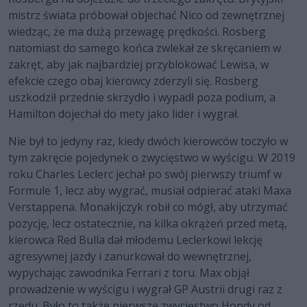
mistrz świata próbował objechać Nico od zewnętrznej
wiedząc, że ma dużą przewagę prędkości. Rosberg
natomiast do samego końca zwlekał ze skręcaniem w
zakręt, aby jak najbardziej przyblokować Lewisa, w
efekcie czego obaj kierowcy zderzyli się. Rosberg
uszkodził przednie skrzydło i wypadł poza podium, a
Hamilton dojechał do mety jako lider i wygrał.
Nie był to jedyny raz, kiedy dwóch kierowców toczyło w
tym zakręcie pojedynek o zwycięstwo w wyścigu. W 2019
roku Charles Leclerc jechał po swój pierwszy triumf w
Formule 1, lecz aby wygrać, musiał odpierać ataki Maxa
Verstappena. Monakijczyk robił co mógł, aby utrzymać
pozycję, lecz ostatecznie, na kilka okrążeń przed metą,
kierowca Red Bulla dał młodemu Leclerkowi lekcję
agresywnej jazdy i zanurkował do wewnętrznej,
wypychając zawodnika Ferrari z toru. Max objął
prowadzenie w wyścigu i wygrał GP Austrii drugi raz z
rzędu. Było to także pierwsze zwycięstwo Hondy od