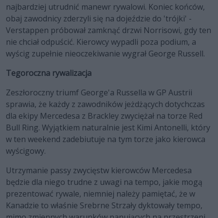
najbardziej utrudnić manewr rywalowi. Koniec końców,
obaj zawodnicy zderzyli się na dojeździe do 'trójki' -
Verstappen próbował zamknąć drzwi Norrisowi, gdy ten
nie chciał odpuścić. Kierowcy wypadli poza podium, a
wyścig zupełnie nieoczekiwanie wygrał George Russell.
Tegoroczna rywalizacja
Zeszłoroczny triumf George'a Russella w GP Austrii
sprawia, że każdy z zawodników jeżdżących dotychczas
dla ekipy Mercedesa z Brackley zwyciężał na torze Red
Bull Ring. Wyjątkiem naturalnie jest Kimi Antonelli, który
w ten weekend zadebiutuje na tym torze jako kierowca
wyścigowy.
Utrzymanie passy zwycięstw kierowców Mercedesa
będzie dla niego trudne z uwagi na tempo, jakie mogą
prezentować rywale, niemniej należy pamiętać, że w
Kanadzie to właśnie Srebrne Strzały dyktowały tempo,
mimo zmiennych warunków panujących na przestrzeni