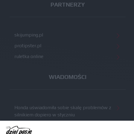
PARTNERZY
skijumping.pl
protipster.pl
ruletka online
WIADOMOŚCI
Honda uświadomiła sobie skalę problemów z
silnikiem dopiero w styczniu
Audi planuje wprowadzić jeszcze cztery duże
pakiety poprawek w 2026 roku