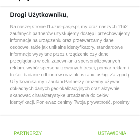
Gasly dołączył do krytyki obecnych
Drogi Użytkowniku,
samochodów F1
McCullough opuści Astona Martina z końcem
Na naszej stronie f1.dziel-pasje.pl, my oraz naszych 1162
2026 roku
zaufanych partnerów uzyskujemy dostęp i przechowujemy
informacje na urządzeniu oraz przetwarzamy dane
Poszkodowani kibice z GP Las Vegas 2023
osobowe, takie jak unikalne identyfikatory, standardowe
otrzymają częściowy zwrot pieniędzy
informacje wysyłane przez urządzenie czy dane
przeglądania w celu zapewniania spersonalizowanych
reklam, wybór spersonalizowanych treści, pomiar reklam i
treści, badanie odbiorców oraz ulepszanie usług. Za zgodą
© 2004 - 2026 GPmedia
Polityka prywatności
Serwis internetowy, z którego korzystasz, używa plików
Użytkownika my i Zaufani Partnerzy możemy używać
cookies. Są to pliki instalowane w urządzeniach
Kopiowanie treści bez
dokładnych danych geolokalizacyjnych oraz aktywnie
końcowych osób korzystających z serwisu, w celu
zgody autorów zabronione.
skanować charakterystykę urządzenia do celów
administrowania serwisem, poprawy jakości
identyfikacji. Ponieważ cenimy Twoją prywatność, prosimy
świadczonych usług w tym dostosowania treści serwisu
o zgodę na korzystanie z tych technologii poprzez
do preferencji użytkownika, utrzymania sesji
kliknięcie „Akceptuję”. Zgoda jest dobrowolna i zawsze
użytkownika oraz dla celów statystycznych i
możesz ją zmienić/wycofać klikając przycisk ustawień
Ta strona jest nieoficjalną stroną internetową i nie jest
targetowania behawioralnego reklamy.
prywatności znajdujący się w lewym dolnym rogu strony
powiązana w żaden sposób z grupą przedsiębiorstw Formula
PARTNERZY
Dowiedz się więcej o naszej polityce
USTAWIENIA
. Niektóre rodzaje przetwarzania danych nie wymagają
One, oraz oznaczeniami F1, FORMULA ONE, FORMULA 1 FIA