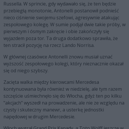
Russella. W sprincie, gdy wydawało się, że ten będzie
przebiegłą monotonie, Antonelli postanowił podnieść
nieco ciśnienie swojemu szefowi, agresywnie atakując
zespołowego kolegę. W sumie podjął dwie takie próby, w
pierwszym i ósmym zakręcie i obie zakończyły się
wyjazdem poza tor. Ta druga dodatkowo sprawiła, że
ten stracił pozycję na rzecz Lando Norrisa.
W głównej czasówce Antonelli znowu musiał uznać
wyższość zespołowego kolegi, który nieznacznie okazał
się od niego szybszy.
Zacięta walka między kierowcami Mercedesa
kontynuowana była również w niedzielę, ale tym razem
szczęście uśmiechnęło się do Włocha, gdyż ten po kilku
"akcjach" wyszedł na prowadzenie, ale nie ze względu na
czysty i skuteczny manewr, a usterkę jednostki
napędowej w drugim Mercedesie.
Włoch wygrał Grand Prix Kanady, a Toto Wolff jeszcze w