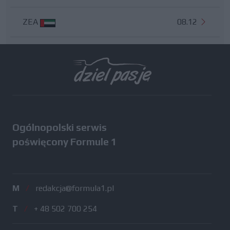
ZEA
08.12
Wszystkie testy
Ogólnopolski serwis
poświęcony Formule 1
M
/
redakcja@formula1.pl
T
/
+ 48 502 700 254