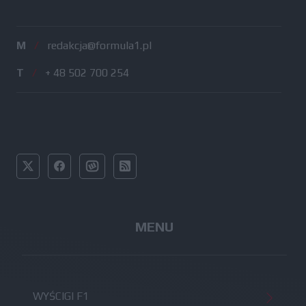
M
/
redakcja@formula1.pl
T
/
+ 48 502 700 254
MENU
WYŚCIGI F1