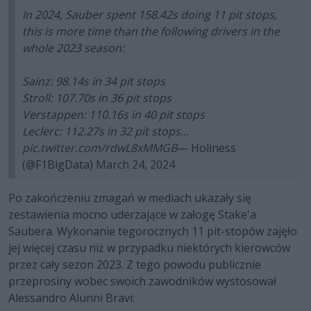
In 2024, Sauber spent 158.42s doing 11 pit stops,
this is more time than the following drivers in the
whole 2023 season:
Sainz: 98.14s in 34 pit stops
Stroll: 107.70s in 36 pit stops
Verstappen: 110.16s in 40 pit stops
Leclerc: 112.27s in 32 pit stops…
pic.twitter.com/rdwL8xMMGB
— Holiness
(@F1BigData)
March 24, 2024
Po zakończeniu zmagań w mediach ukazały się
zestawienia mocno uderzające w załogę Stake'a
Saubera. Wykonanie tegorocznych 11 pit-stopów zajęło
jej więcej czasu niż w przypadku niektórych kierowców
przez cały sezon 2023. Z tego powodu publicznie
przeprosiny wobec swoich zawodników wystosował
Alessandro Alunni Bravi: