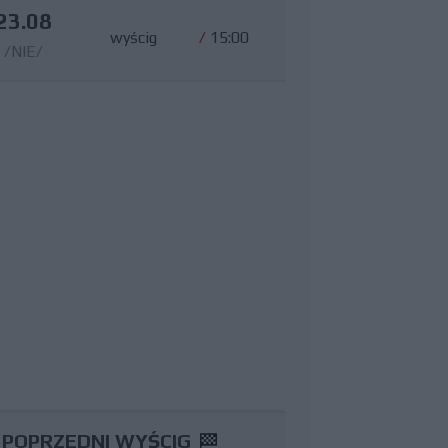
23.08
wyścig
/
15:00
/NIE/
POPRZEDNI WYŚCIG