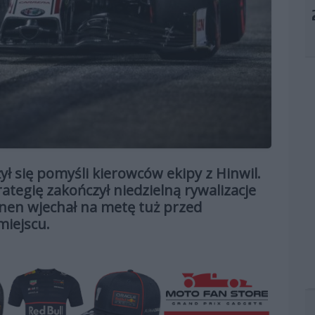
ył się pomyśli kierowców ekipy z Hinwil.
ategię zakończył niedzielną rywalizacje
konen wjechał na metę tuż przed
miejscu.