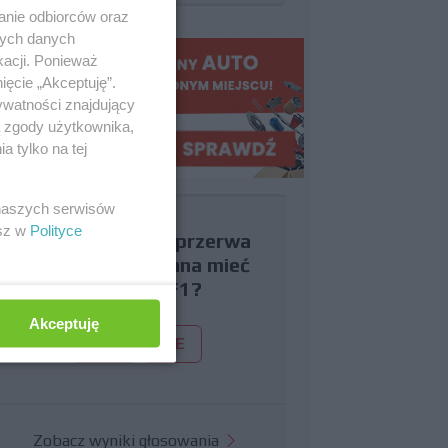
anie odbiorców oraz
nych danych
kacji. Ponieważ
ięcie „Akceptuję”.
ywatności znajdujący
ą zgody użytkownika,
 tylko na tej
 naszych serwisów
esz w
Polityce
Czy uważasz, że przerwa
wakacyjna powinna mieć
miejsce w F1?
Akceptuję
TAK
NIE
Zobacz wyniki głosowania