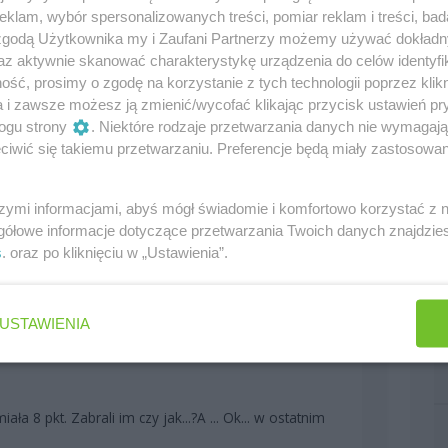
klam, wybór spersonalizowanych treści, pomiar reklam i treści, bad
 zgodą Użytkownika my i Zaufani Partnerzy możemy używać dokład
az aktywnie skanować charakterystykę urządzenia do celów identyfi
ść, prosimy o zgodę na korzystanie z tych technologii poprzez klikn
a i zawsze możesz ją zmienić/wycofać klikając przycisk ustawień pr
ogu strony
. Niektóre rodzaje przetwarzania danych nie wymagaj
iwić się takiemu przetwarzaniu. Preferencje będą miały zastosowania
szymi informacjami, abyś mógł świadomie i komfortowo korzystać z
gółowe informacje dotyczące przetwarzania Twoich danych znajdzi
s
. oraz po kliknięciu w „Ustawienia”.
USTAWIENIA
0
a 8 pkt. Zabrali im czy jak...?A ... Ok... w ostatnim