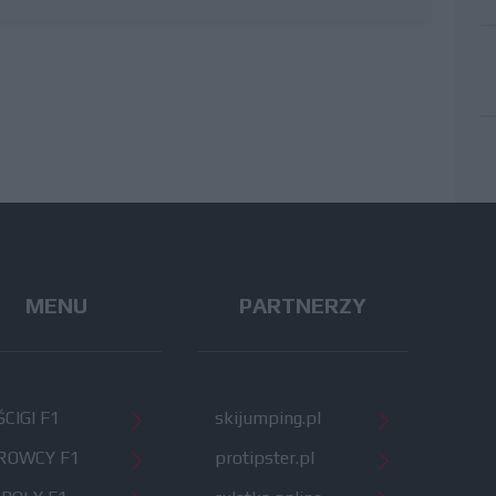
MENU
PARTNERZY
CIGI F1
skijumping.pl
ROWCY F1
protipster.pl