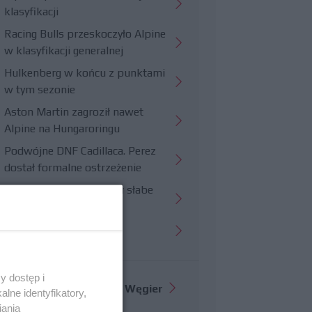
klasyfikacji
Racing Bulls przeskoczyło Alpine
w klasyfikacji generalnej
Hulkenberg w końcu z punktami
w tym sezonie
Aston Martin zagroził nawet
Alpine na Hungaroringu
Podwójne DNF Cadillaca. Perez
dostał formalne ostrzeżenie
Hungaroring potwierdził słabe
strony Williamsa
Trudny wyścig Haasa
y dostęp i
Więcej informacji o
GP Węgier
lne identyfikatory,
iania