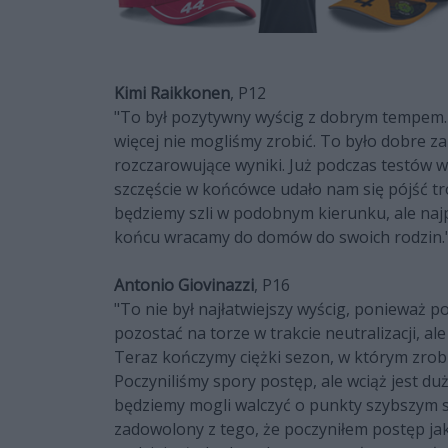
Kimi Raikkonen
, P12
"To był pozytywny wyścig z dobrym tempem. 
więcej nie mogliśmy zrobić. To było dobre 
rozczarowujące wyniki. Już podczas testów wi
szczęście w końcówce udało nam się pójść t
będziemy szli w podobnym kierunku, ale naj
końcu wracamy do domów do swoich rodzin.
Antonio Giovinazzi
, P16
"To nie był najłatwiejszy wyścig, ponieważ po
pozostać na torze w trakcie neutralizacji, al
Teraz kończymy ciężki sezon, w którym zrobi
Poczyniliśmy spory postęp, ale wciąż jest d
będziemy mogli walczyć o punkty szybszym s
zadowolony z tego, że poczyniłem postęp j