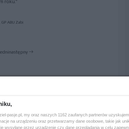
m roku."
,
GP ABU Zabi
edni
następny
niku,
dziel-pasje.pl, my oraz naszych 1162 zaufanych partnerów uzyskujem
cje na urządzeniu oraz przetwarzamy dane osobowe, takie jak unika
je wysyłane przez urządzenie czy dane przeglądania w celu zapewn