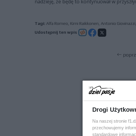
nadzieję, że będę to kontynuował w przyszły
Tagi:
Alfa Romeo
,
Kimi Raikkonen
,
Antonio Giovinazzi
Udostępnij ten wpis
poprz
Drogi Użytkow
Na naszej stronie f1.
przechowujemy informa
standardowe informac