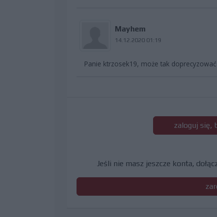
Mayhem
14.12.2020 01:19
Panie ktrzosek19, może tak doprecyzować t
zaloguj się,
Jeśli nie masz jeszcze konta, dołą
zar