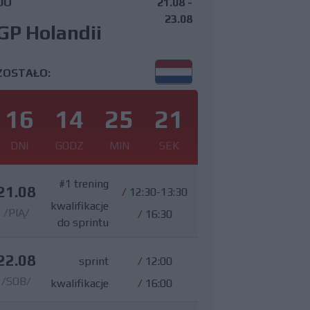
DO
21.08 -
23.08
GP Holandii
ZOSTAŁO:
16
14
25
20
DNI
GODZ
MIN
SEK
#1 trening
21.08
/
12:30-13:30
kwalifikacje
/PIĄ/
/
16:30
do sprintu
22.08
sprint
/
12:00
/SOB/
kwalifikacje
/
16:00