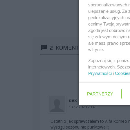
spersonalizowanych re
ulepszanie usług. Za
geolokalizacyjnych or
cenimy Twoją prywatno
Zgoda jest dobrowoln
się w lewym dolnym r
ale masz prawo sprzec
2
KOMENTARZE
witrynie.
Zapoznaj się z poniż
internetowych. Szcze
Prywatności
i
Cookie
PARTNERZY
dex
13.12.2020 20:48
Ostatnio jak sprawdzałem to Alfa Romeo miał
wyścigu sezonu nie punktowali:)