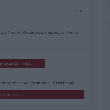
0
ytuł ? Jednak Alfa zakończyła sezon z punktami ;)
 by pisać komentarze
cz do społeczności
Formula 1 - Dziel Pasję!
ejestruj się