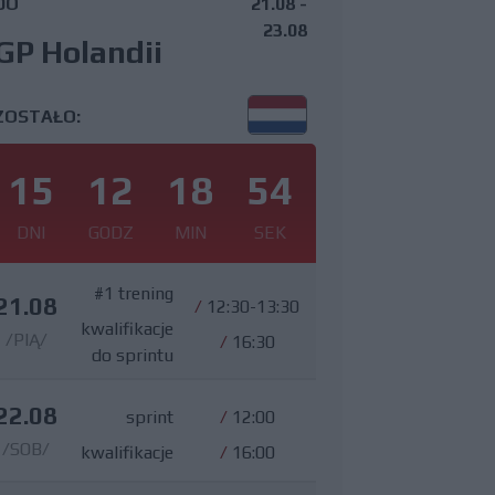
DO
21.08 -
23.08
GP Holandii
ZOSTAŁO:
15
12
18
53
DNI
GODZ
MIN
SEK
#1 trening
21.08
/
12:30-13:30
kwalifikacje
/PIĄ/
/
16:30
do sprintu
22.08
sprint
/
12:00
/SOB/
kwalifikacje
/
16:00