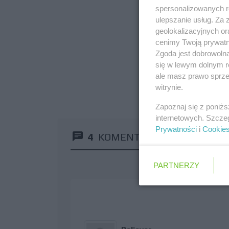
spersonalizowanych re
ulepszanie usług. Za
geolokalizacyjnych or
cenimy Twoją prywatno
Zgoda jest dobrowoln
się w lewym dolnym r
ale masz prawo sprzec
witrynie.
Zapoznaj się z poniż
internetowych. Szcze
Prywatności
i
Cookie
4
KOMENTARZE
PARTNERZY