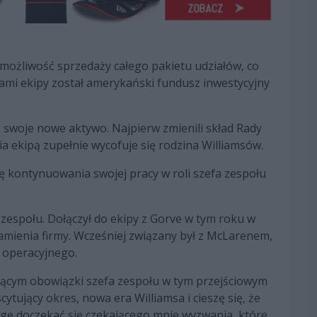
 możliwość sprzedaży całego pakietu udziałów, co
elami ekipy został amerykański fundusz inwestycyjny
 swoje nowe aktywo. Najpierw zmienili skład Rady
nia ekipą zupełnie wycofuje się rodzina Williamsów.
ję kontynuowania swojej pracy w roli szefa zespołu
zespołu. Dołączył do ekipy z Gorve w tym roku w
amienia firmy. Wcześniej związany był z McLarenem,
a operacyjnego.
iącym obowiązki szefa zespołu w tym przejściowym
ytujący okres, nowa era Williamsa i cieszę się, że
gę doczekać się czekającego mnie wyzwania, które