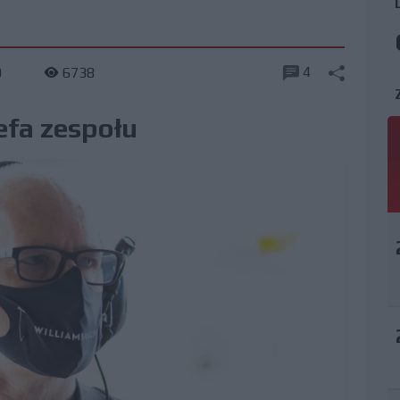
4
0
6738
efa zespołu