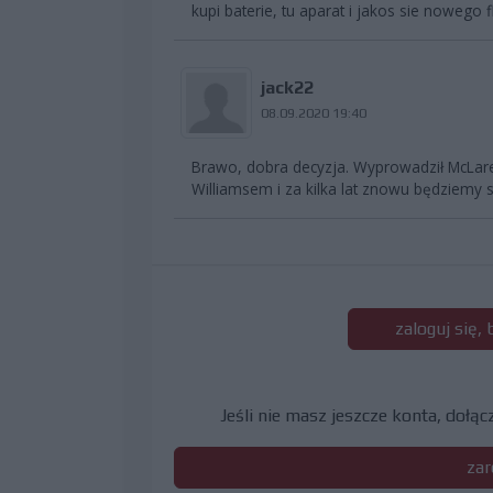
kupi baterie, tu aparat i jakos sie nowego 
jack22
08.09.2020 19:40
Brawo, dobra decyzja. Wyprowadził McLaren
Williamsem i za kilka lat znowu będziemy s
zaloguj się,
Jeśli nie masz jeszcze konta, dołą
zar