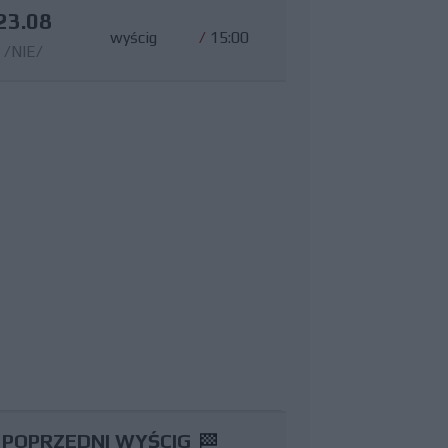
23.08
wyścig
/
15:00
/NIE/
POPRZEDNI WYŚCIG