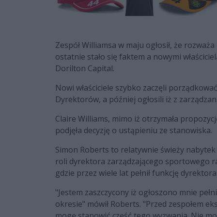
Zespół Williamsa w maju ogłosił, że rozważa
ostatnie stało się faktem a nowymi właścici
Dorilton Capital.
Nowi właściciele szybko zaczęli porządkować
Dyrektorów, a później ogłosili iż z zarządza
Claire Williams, mimo iż otrzymała propozyc
podjęła decyzję o ustąpieniu ze stanowiska.
Simon Roberts to relatywnie świeży nabytek 
roli dyrektora zarządzającego sportowego r
gdzie przez wiele lat pełnił funkcję dyrektor
"Jestem zaszczycony iż ogłoszono mnie pełn
okresie" mówił Roberts. "Przed zespołem eksc
mogę stanowić część tego wyzwania. Nie mo