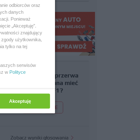
anie odbiorców oraz
nych danych
kacji. Ponieważ
ięcie „Akceptuję”.
ywatności znajdujący
ą zgody użytkownika,
 tylko na tej
 naszych serwisów
esz w
Polityce
Czy uważasz, że przerwa
wakacyjna powinna mieć
miejsce w F1?
Akceptuję
TAK
NIE
Zobacz wyniki głosowania