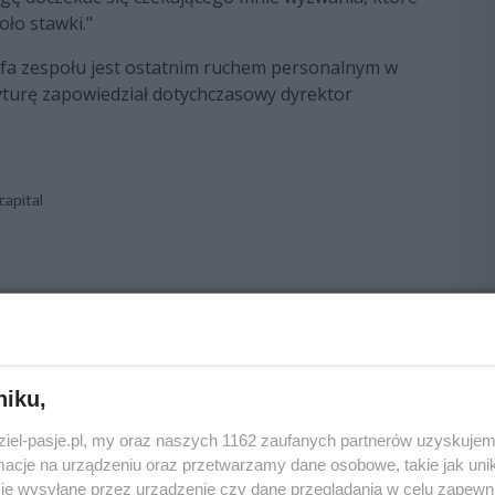
oło stawki."
fa zespołu jest ostatnim ruchem personalnym w
ryturę zapowiedział dotychczasowy dyrektor
capital
edni
następny
niku,
dziel-pasje.pl, my oraz naszych 1162 zaufanych partnerów uzyskujem
cje na urządzeniu oraz przetwarzamy dane osobowe, takie jak unika
je wysyłane przez urządzenie czy dane przeglądania w celu zapewn