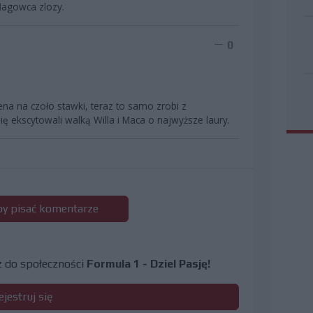
flagowca zlozy.
0
a na czoło stawki, teraz to samo zrobi z
ię ekscytowali walką Willa i Maca o najwyższe laury.
 by pisać komentarze
cz do społeczności
Formula 1 - Dziel Pasję!
ejestruj się