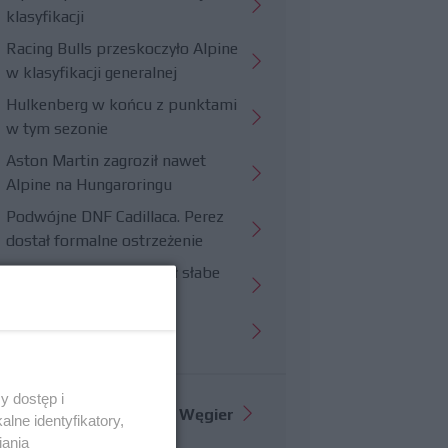
klasyfikacji
Racing Bulls przeskoczyło Alpine
w klasyfikacji generalnej
Hulkenberg w końcu z punktami
w tym sezonie
Aston Martin zagroził nawet
Alpine na Hungaroringu
Podwójne DNF Cadillaca. Perez
dostał formalne ostrzeżenie
Hungaroring potwierdził słabe
strony Williamsa
Trudny wyścig Haasa
y dostęp i
Więcej informacji o
GP Węgier
lne identyfikatory,
iania