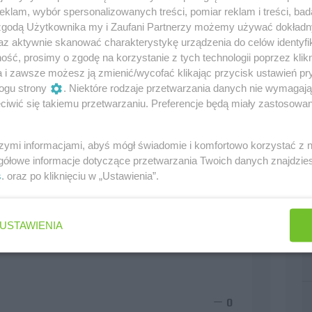
klam, wybór spersonalizowanych treści, pomiar reklam i treści, bad
 zgodą Użytkownika my i Zaufani Partnerzy możemy używać dokład
az aktywnie skanować charakterystykę urządzenia do celów identyfi
ść, prosimy o zgodę na korzystanie z tych technologii poprzez klikn
a i zawsze możesz ją zmienić/wycofać klikając przycisk ustawień pr
ogu strony
. Niektóre rodzaje przetwarzania danych nie wymagaj
iwić się takiemu przetwarzaniu. Preferencje będą miały zastosowania
szymi informacjami, abyś mógł świadomie i komfortowo korzystać z
gółowe informacje dotyczące przetwarzania Twoich danych znajdzi
s
. oraz po kliknięciu w „Ustawienia”.
USTAWIENIA
0