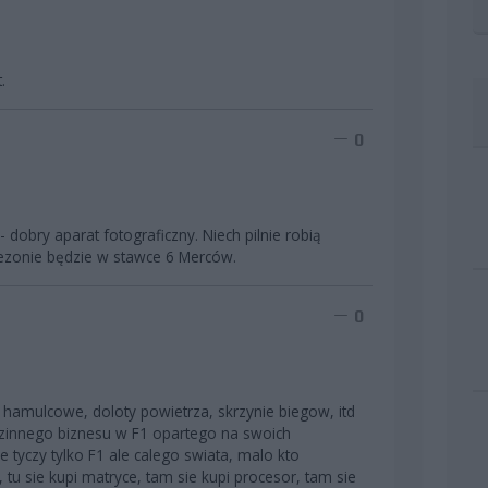
.
0
 dobry aparat fotograficzny. Niech pilnie robią
ezonie będzie w stawce 6 Merców.
0
 hamulcowe, doloty powietrza, skrzynie biegow, itd
odzinnego biznesu w F1 opartego na swoich
ie tyczy tylko F1 ale calego swiata, malo kto
tu sie kupi matryce, tam sie kupi procesor, tam sie