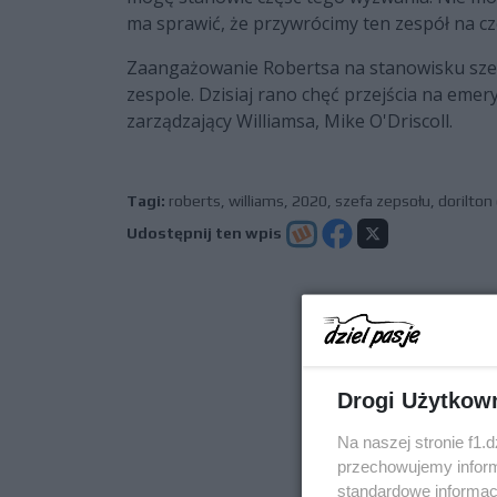
ma sprawić, że przywrócimy ten zespół na cz
Zaangażowanie Robertsa na stanowisku sze
zespole. Dzisiaj rano chęć przejścia na eme
zarządzający Williamsa, Mike O'Driscoll.
Tagi:
roberts
,
williams
,
2020
,
szefa zepsołu
,
dorilton 
Udostępnij ten wpis
poprz
Drogi Użytkow
Na naszej stronie f1.
przechowujemy informa
standardowe informac