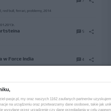
7
l
,
red bull
,
ferrari
,
problemy
,
2014
01.2013r.
rtsteina
5
 w Force India
4
auer
um aktualności »
niku,
dziel-pasje.pl, my oraz naszych 1162 zaufanych partnerów uzyskujem
cje na urządzeniu oraz przetwarzamy dane osobowe, takie jak unika
je wysyłane przez urządzenie czy dane przeglądania w celu zapewn