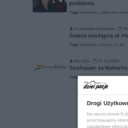
problemy
Tagi:
robertson
,
raikkonen,vette
Przemysław Kempiński
18.
Znamy następcę dr Ha
Tagi:
hartstein
,
roberts
,
f1
,
fia
Mac1602
15.10.2009r.
Szafnauer za Robertsa
Tagi:
Force India
,
Roberts
,
Szafn
archiw
Drogi Użytkow
Na naszej stronie f1.
przechowujemy informa
standardowe informac