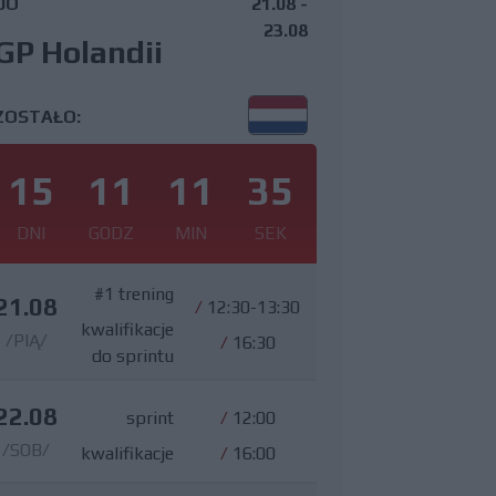
DO
21.08 -
23.08
GP Holandii
ZOSTAŁO:
15
11
11
34
DNI
GODZ
MIN
SEK
#1 trening
21.08
/
12:30-13:30
kwalifikacje
/PIĄ/
/
16:30
do sprintu
22.08
sprint
/
12:00
/SOB/
kwalifikacje
/
16:00