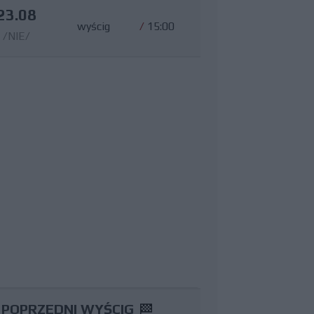
23.08
wyścig
/
15:00
/NIE/
POPRZEDNI WYŚCIG