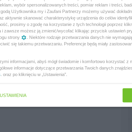
klam, wybór spersonalizowanych treści, pomiar reklam i treści, bad
 zgodą Użytkownika my i Zaufani Partnerzy możemy używać dokład
az aktywnie skanować charakterystykę urządzenia do celów identyfi
ść, prosimy o zgodę na korzystanie z tych technologii poprzez klikn
a i zawsze możesz ją zmienić/wycofać klikając przycisk ustawień pr
ogu strony
. Niektóre rodzaje przetwarzania danych nie wymagaj
iwić się takiemu przetwarzaniu. Preferencje będą miały zastosowania
szymi informacjami, abyś mógł świadomie i komfortowo korzystać z
gółowe informacje dotyczące przetwarzania Twoich danych znajdzi
s
. oraz po kliknięciu w „Ustawienia”.
USTAWIENIA