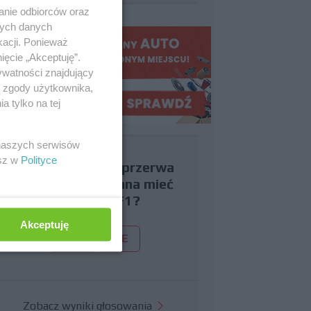
anie odbiorców oraz
nych danych
kacji. Ponieważ
ięcie „Akceptuję”.
ywatności znajdujący
ą zgody użytkownika,
 tylko na tej
 naszych serwisów
esz w
Polityce
Czy uważasz, że przerwa
wakacyjna powinna mieć
miejsce w F1?
Akceptuję
TAK
NIE
Zobacz wyniki głosowania