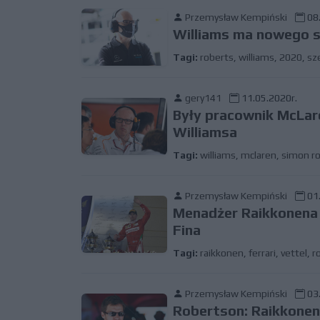
Przemysław Kempiński
08.
Williams ma nowego s
Tagi:
roberts
,
williams
,
2020
,
sz
gery141
11.05.2020r.
Były pracownik McLar
Williamsa
Tagi:
williams
,
mclaren
,
simon r
Przemysław Kempiński
01.
Menadżer Raikkonena
Fina
Tagi:
raikkonen
,
ferrari
,
vettel
,
r
Przemysław Kempiński
03.
Robertson: Raikkonen