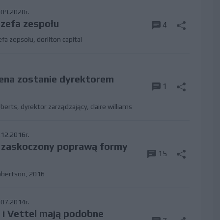
09.2020r.
zefa zespołu
4
efa zepsołu
,
dorilton capital
ena zostanie dyrektorem
1
oberts
,
dyrektor zarządzający
,
claire williams
12.2016r.
 zaskoczony poprawą formy
15
obertson
,
2016
07.2014r.
 i Vettel mają podobne