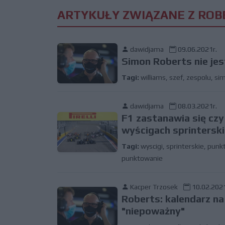
ARTYKUŁY ZWIĄZANE Z ROB
dawidjama
09.06.2021r.
Simon Roberts nie jes
Tagi:
williams
,
szef
,
zespolu
,
si
dawidjama
08.03.2021r.
F1 zastanawia się cz
wyścigach sprintersk
Tagi:
wyscigi
,
sprinterskie
,
punk
punktowanie
Kacper Trzosek
10.02.2021
Roberts: kalendarz na
"niepoważny"