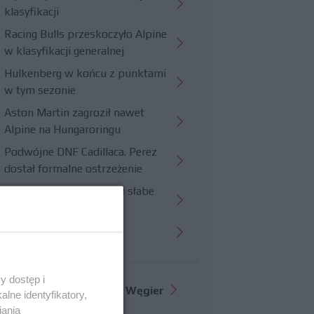
klasyfikacji
Racing Bulls przeskoczyło Alpine
w klasyfikacji generalnej
Hulkenberg w końcu z punktami
w tym sezonie
Aston Martin zagroził nawet
Alpine na Hungaroringu
Podwójne DNF Cadillaca. Perez
dostał formalne ostrzeżenie
Hungaroring potwierdził słabe
strony Williamsa
Trudny wyścig Haasa
y dostęp i
Więcej informacji o
GP Węgier
lne identyfikatory,
iania