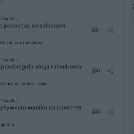
rz
01.2021r.
ce pozostać niezależnym
3
21
,
dorilton
,
mercedes
11.2020r.
k przebiegała akcja ratunkowa
0
p bahrajnu
,
roberts
,
lekarz F1
11.2020r.
zytywnym wyniku na Covid-19
0
,
gp turcji