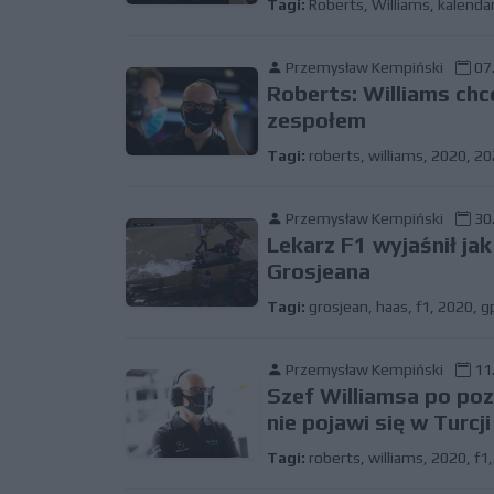
Tagi:
Roberts
,
Williams
,
kalenda
Przemysław Kempiński
07.
Roberts: Williams ch
zespołem
Tagi:
roberts
,
williams
,
2020
,
20
Przemysław Kempiński
30.
Lekarz F1 wyjaśnił ja
Grosjeana
Tagi:
grosjean
,
haas
,
f1
,
2020
,
g
Przemysław Kempiński
11.
Szef Williamsa po po
nie pojawi się w Turcji
Tagi:
roberts
,
williams
,
2020
,
f1