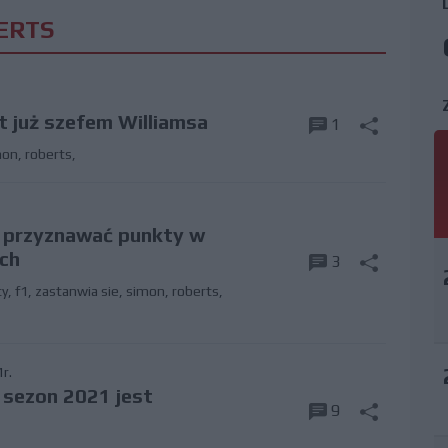
ERTS
t już szefem Williamsa
1
mon
,
roberts,
y przyznawać punkty w
ich
3
ty
,
f1
,
zastanwia sie
,
simon
,
roberts
,
r.
 sezon 2021 jest
9