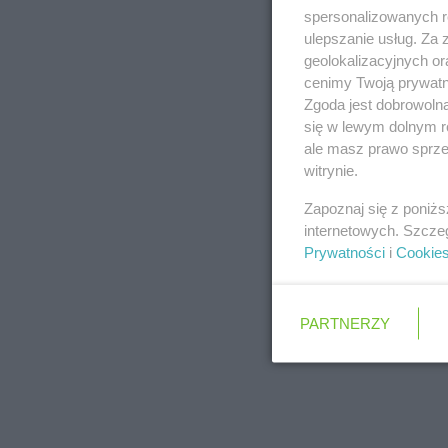
spersonalizowanych re
ulepszanie usług. Za
geolokalizacyjnych or
cenimy Twoją prywatno
Zgoda jest dobrowoln
się w lewym dolnym r
ale masz prawo sprzec
witrynie.
Zapoznaj się z poniż
internetowych. Szcze
Prywatności
i
Cookie
PARTNERZY