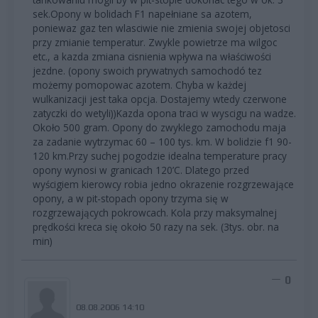
sek.Opony w bolidach F1 napełniane sa azotem,
poniewaz gaz ten wlasciwie nie zmienia swojej objetosci
przy zmianie temperatur. Zwykle powietrze ma wilgoc
etc., a kazda zmiana cisnienia wpływa na właściwości
jezdne. (opony swoich prywatnych samochodó tez
możemy pomopowac azotem. Chyba w każdej
wulkanizacji jest taka opcja. Dostajemy wtedy czerwone
zatyczki do wetyli))Kazda opona traci w wyscigu na wadze.
Około 500 gram. Opony do zwyklego zamochodu maja
za zadanie wytrzymac 60 – 100 tys. km. W bolidzie f1 90-
120 km.Przy suchej pogodzie idealna temperature pracy
opony wynosi w granicach 120’C. Dlatego przed
wyścigiem kierowcy robia jedno okrazenie rozgrzewające
opony, a w pit-stopach opony trzyma się w
rozgrzewających pokrowcach. Kola przy maksymalnej
prędkości kreca się około 50 razy na sek. (3tys. obr. na
min)
0
08.08.2006 14:10