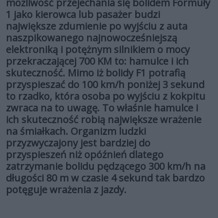
możliwość przejechania się bolidem Formuły
1 jako kierowca lub pasażer budzi
największe zdumienie po wyjściu z auta
naszpikowanego najnowocześniejszą
elektroniką i potężnym silnikiem o mocy
przekraczającej 700 KM to: hamulce i ich
skuteczność. Mimo iż bolidy F1 potrafią
przyspieszać do 100 km/h poniżej 3 sekund
to rzadko, która osoba po wyjściu z kokpitu
zwraca na to uwagę. To właśnie hamulce i
ich skuteczność robią największe wrażenie
na śmiałkach. Organizm ludzki
przyzwyczajony jest bardziej do
przyspieszeń niż opóźnień dlatego
zatrzymanie bolidu pędzącego 300 km/h na
długości 80 m w czasie 4 sekund tak bardzo
potęguje wrażenia z jazdy.