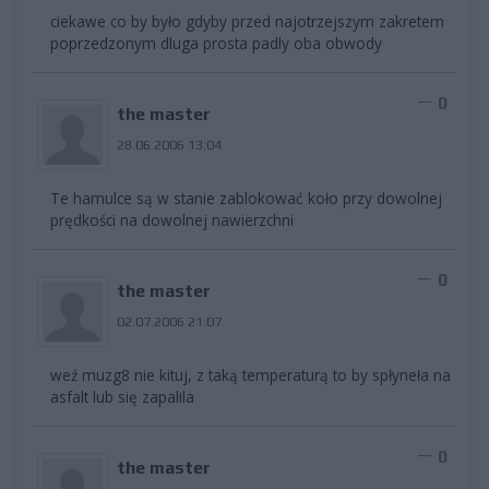
ciekawe co by było gdyby przed najotrzejszym zakretem
poprzedzonym dluga prosta padly oba obwody
0
the master
28.06.2006 13:04
Te hamulce są w stanie zablokować koło przy dowolnej
prędkości na dowolnej nawierzchni
0
the master
02.07.2006 21:07
weź muzg8 nie kituj, z taką temperaturą to by spłyneła na
asfalt lub się zapalila
0
the master