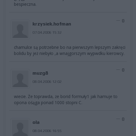
bespieczna.
0
krzysiek.hofman
07.04.2006 15:32
chamulce są potrzebne bo na pierwszym lepszym zakręci
bolidu by jeż niebyło ,a wnajgorszym wypwdku kierowcy.
0
muzg8
08.04.2006 12:02
wiecie. Że toprawda, że borid formuły1 jak hamuje to
opona ośąga ponad 1000 stopni C.
0
ola
08.04.2006 16:55