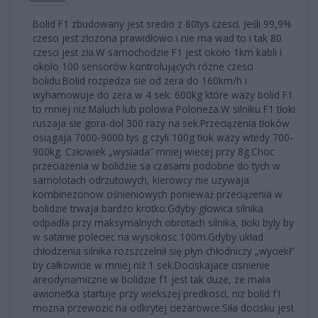
Bolid F1 zbudowany jest sredio z 80tys czesci. Jeśli 99,9%
czesci jest złozona prawidłowo i nie ma wad to i tak 80
czesci jest zła.W samochodzie F1 jest około 1km kabli i
okolo 100 sensorów kontrolujących rózne czesci
bolidu.Bolid rozpedza sie od zera do 160km/h i
wyhamowuje do zera w 4 sek. 600kg które wazy bolid F1
to mniej niz Maluch lub polowa Poloneza.W silniku F1 tłoki
ruszaja sie gora-dol 300 razy na sek.Przeciązenia tłoków
osiągaja 7000-9000 tys g czyli 100g tłok wazy wtedy 700-
900kg. Człowiek „wysiada” mniej wiecej przy 8g.Choc
przeciazenia w bolidzie sa czasami podobne do tych w
samolotach odrzutowych, kierowcy nie uzywaja
kombinezonow ciśnieniowych ponieważ przeciążenia w
bolidzie trwaja bardzo krotko.Gdyby głowica silnika
odpadła przy maksymalnych obrotach silnika, tłoki byly by
w satanie poleciec na wysokosc 100m.Gdyby układ
chłodzenia silnika rozszczelnił się płyn chłodniczy „wyciekł”
by całkowicie w mniej niż 1 sek.Dociskajace cisnienie
areodynamiczne w bolidzie f1 jest tak duze, ze mała
awionetka startuje przy wiekszej predkosci, niz bolid f1
mozna przewozic na odkrytej ciezarowce.Siła docisku jest