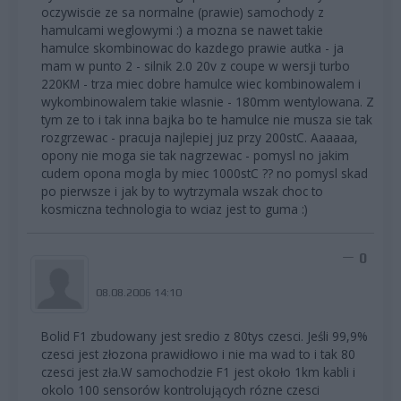
oczywiscie ze sa normalne (prawie) samochody z
hamulcami weglowymi :) a mozna se nawet takie
hamulce skombinowac do kazdego prawie autka - ja
mam w punto 2 - silnik 2.0 20v z coupe w wersji turbo
220KM - trza miec dobre hamulce wiec kombinowalem i
wykombinowalem takie wlasnie - 180mm wentylowana. Z
tym ze to i tak inna bajka bo te hamulce nie musza sie tak
rozgrzewac - pracuja najlepiej juz przy 200stC. Aaaaaa,
opony nie moga sie tak nagrzewac - pomysl no jakim
cudem opona mogla by miec 1000stC ?? no pomysl skad
po pierwsze i jak by to wytrzymala wszak choc to
kosmiczna technologia to wciaz jest to guma :)
0
08.08.2006 14:10
Bolid F1 zbudowany jest sredio z 80tys czesci. Jeśli 99,9%
czesci jest złozona prawidłowo i nie ma wad to i tak 80
czesci jest zła.W samochodzie F1 jest około 1km kabli i
okolo 100 sensorów kontrolujących rózne czesci