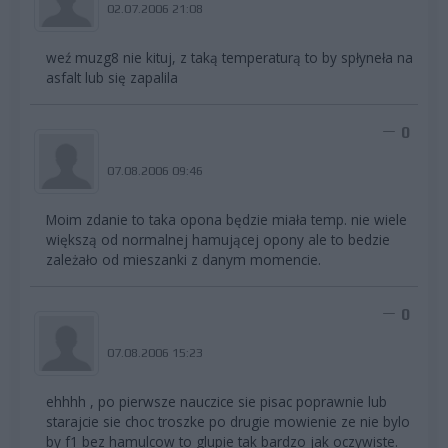
02.07.2006 21:08
weź muzg8 nie kituj, z taką temperaturą to by spłyneła na
asfalt lub się zapalila
0
07.08.2006 09:46
Moim zdanie to taka opona będzie miała temp. nie wiele
większą od normalnej hamującej opony ale to bedzie
zależało od mieszanki z danym momencie.
0
07.08.2006 15:23
ehhhh , po pierwsze nauczice sie pisac poprawnie lub
starajcie sie choc troszke po drugie mowienie ze nie bylo
by f1 bez hamulcow to glupie tak bardzo jak oczywiste.