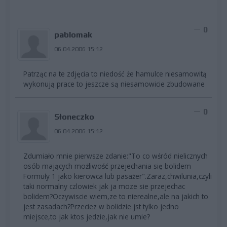
0
pablomak
06.04.2006 15:12
Patrząc na te zdjęcia to niedość że hamulce niesamowitą
wykonują prace to jeszcze są niesamowicie zbudowane
0
Słoneczko
06.04.2006 15:12
Zdumiało mnie pierwsze zdanie:"To co wśród nielicznych
osób mających możliwość przejechania się bolidem
Formuły 1 jako kierowca lub pasażer".Zaraz,chwilunia,czyli
taki normalny czlowiek jak ja moze sie przejechac
bolidem?Oczywiscie wiem,ze to nierealne,ale na jakich to
jest zasadach?Przeciez w bolidzie jst tylko jedno
miejsce,to jak ktos jedzie,jak nie umie?