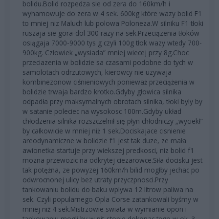
bolidu.Bolid rozpedza sie od zera do 160km/h i
wyhamowuje do zera w 4 sek. 600kg które wazy bolid F1
to mniej niz Maluch lub polowa Poloneza.W silniku F1 tłoki
ruszaja sie gora-dol 300 razy na sek.Przeciązenia tłoków
osiągaja 7000-9000 tys g czyli 100g tłok wazy wtedy 700-
900kg. Człowiek „wysiada” mniej wiecej przy 8g.Choc
przeciazenia w bolidzie sa czasami podobne do tych w
samolotach odrzutowych, kierowcy nie uzywaja
kombinezonow ciśnieniowych ponieważ przeciążenia w
bolidzie trwaja bardzo krotko.Gdyby głowica silnika
odpadła przy maksymalnych obrotach silnika, tłoki byly by
w satanie poleciec na wysokosc 100m.Gdyby układ
chłodzenia silnika rozszczelnił się płyn chłodniczy „wyciekł”
by całkowicie w mniej niż 1 sek.Dociskajace cisnienie
areodynamiczne w bolidzie f1 jest tak duze, ze mała
awionetka startuje przy wiekszej predkosci, niz bolid f1
mozna przewozic na odkrytej ciezarowce.Siła docisku jest
tak potężna, ze powyzej 160km/h bilid mogłby jechac po
odwrocnonej ulicy bez utraty przyczpnosci.Przy
tankowaniu bolidu do baku wplywa 12 litrow paliwa na
sek. Czyli popularnego Opla Corse zatankowali byśmy w
mniej niż 4 sek.Mistrzowie swiata w wymianie opon i
tankowaniu mogli by w pit-stopie dokonac tego w ok. 3