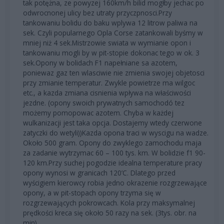
tak potężna, ze powyzej 160km/h bilid mogłby jechac po
odwrocnonej ulicy bez utraty przyczpnosci.Przy
tankowaniu bolidu do baku wplywa 12 litrow paliwa na
sek. Czyli popularnego Opla Corse zatankowali byśmy w
mniej niż 4 sek.Mistrzowie swiata w wymianie opon i
tankowaniu mogli by w pit-stopie dokonac tego w ok. 3
sek.Opony w bolidach F1 napełniane sa azotem,
poniewaz gaz ten wlasciwie nie zmienia swojej objetosci
przy zmianie temperatur. Zwykle powietrze ma wilgoc
etc., a kazda zmiana cisnienia wpływa na właściwości
jezdne. (opony swoich prywatnych samochodó tez
możemy pomopowac azotem. Chyba w każdej
wulkanizacji jest taka opcja. Dostajemy wtedy czerwone
zatyczki do wetyli))Kazda opona traci w wyscigu na wadze.
Około 500 gram. Opony do zwyklego zamochodu maja
za zadanie wytrzymac 60 – 100 tys. km. W bolidzie f1 90-
120 km.Przy suchej pogodzie idealna temperature pracy
opony wynosi w granicach 120’C. Dlatego przed
wyścigiem kierowcy robia jedno okrazenie rozgrzewające
opony, a w pit-stopach opony trzyma się w
rozgrzewających pokrowcach. Kola przy maksymalnej
prędkości kreca się około 50 razy na sek. (3tys. obr. na
min)