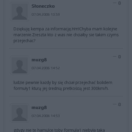
0
Słoneczko
07.04.2006 13:59
Dziękuję kempa za informację.Hm!Chyba mam kolejne
marzenie.Zreszta kto z was nie chciałby sie takim czyms
przejechac?
0
muzg8
07.04.2006 14:52
ludzie pewnie każdy by się chciał przejechać bolidem
formuły1 kturą jej średnią pretkością jest 300km/h.
0
muzg8
07.04.2006 14:53
gdygy nie te hamulce toby formula1 niebyła taka