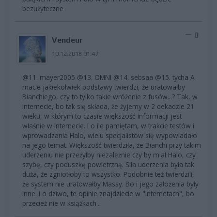
bezużyteczne
0
Vendeur
10.12.2018 01:47
@11. mayer2005 @13. OMNI @14. sebsaa @15. tycha A
macie jakiekolwiek podstawy twierdzi, że uratowałby
Bianchiego, czy to tylko takie wróżenie z fusów...? Tak, w
internecie, bo tak się składa, że żyjemy w 2 dekadzie 21
wieku, w którym to czasie większość informacji jest
właśnie w internecie. I o ile pamiętam, w trakcie testów i
wprowadzania Halo, wielu specjalistów się wypowiadało
na jego temat. Większość twierdziła, że Bianchi przy takim
uderzeniu nie przeżyłby niezależnie czy by miał Halo, czy
szybę, czy poduszkę powietrzną. Siła uderzenia była tak
duża, że zgniotłoby to wszystko. Podobnie też twierdzili,
że system nie uratowałby Massy. Bo i jego założenia były
inne. I o dziwo, te opinie znajdziecie w "internetach", bo
przecież nie w książkach...