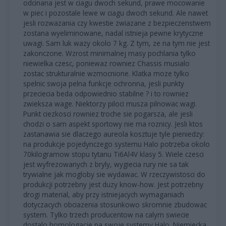
odcinana jest w ciagu dwoch sekund, prawe mocowanie
w piec i pozostale lewe w ciagu dwoch sekund. Ale nawet
jesli rozwazania czy kwestie zwiazane z bezpieczenstwem
zostana wyeliminowane, nadal istnieja pewne krytyczne
uwagi. Sam luk wazy okolo 7 kg. Z tym, ze na tym nie jest
zakonczone. Wzrost minimalnej masy pochlania tylko
niewielka czesc, poniewaz rowniez Chassis musialo
zostac strukturalnie wzmocnione. Klatka moze tylko
spelnic swoja pelna funkcje ochronna, jesli punkty
przeciecia beda odpowiednio stabilne ? i to rowniez
zwieksza wage. Niektorzy piloci musza pilnowac wagi.
Punkt ciezkosci rowniez troche sie pogarsza, ale jesli
chodzi o sam aspekt sportowy nie ma roznicy. Jesli ktos
zastanawia sie dlaczego aureola kosztuje tyle pieniedzy:
na produkcje pojedynczego systemu Halo potrzeba okolo
70kilogramow stopu tytanu Ti6Al4V klasy 5. Wiele czesci
jest wyfrezowanych z bryly, wygiecia rury nie sa tak
trywialne jak mogloby sie wydawac. W rzeczywistosci do
produkcji potrzebny jest duzy know-how. Jest potrzebny
drogi material, aby przy istniejacych wymaganiach
dotyczacych obciazenia stosunkowo skromnie zbudowac
system. Tylko trzech producentow na calym swiecie
dostalo homologacje na swoje systemy Halo. Niemiecka