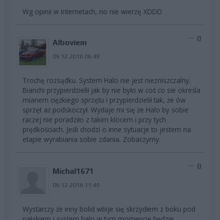
Wg opinii w Internetach, no nie wierzę XDDD
0
Alboviem
09.12.2018 06:49
Trochę rozsądku. System Halo nie jest niezniszczalny.
Bianchi przypierdzielił jak by nie było w coś co sie określa
mianem ciężkiego sprzętu i przypierdzielił tak, że ów
sprzęt aż podskoczył. Wydaje mi się że Halo by sobie
raczej nie poradziło z takim klocem i przy tych
prędkościach. Jeśli chodzi o inne sytuacje to jestem na
etapie wyrabiania sobie zdania. Zobaczymy.
0
Michal1671
09.12.2018 11:49
Wystarczy że inny bolid wbije się skrzydłem z boku pod
pałąkiem i system halo w tym momencie będzie