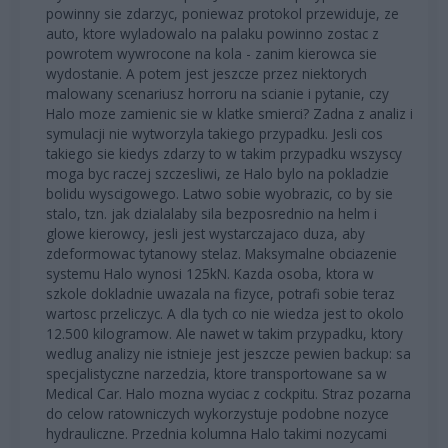
powinny sie zdarzyc, poniewaz protokol przewiduje, ze
auto, ktore wyladowalo na palaku powinno zostac z
powrotem wywrocone na kola - zanim kierowca sie
wydostanie. A potem jest jeszcze przez niektorych
malowany scenariusz horroru na scianie i pytanie, czy
Halo moze zamienic sie w klatke smierci? Zadna z analiz i
symulacji nie wytworzyla takiego przypadku. Jesli cos
takiego sie kiedys zdarzy to w takim przypadku wszyscy
moga byc raczej szczesliwi, ze Halo bylo na pokladzie
bolidu wyscigowego. Latwo sobie wyobrazic, co by sie
stalo, tzn. jak dzialalaby sila bezposrednio na helm i
glowe kierowcy, jesli jest wystarczajaco duza, aby
zdeformowac tytanowy stelaz. Maksymalne obciazenie
systemu Halo wynosi 125kN. Kazda osoba, ktora w
szkole dokladnie uwazala na fizyce, potrafi sobie teraz
wartosc przeliczyc. A dla tych co nie wiedza jest to okolo
12.500 kilogramow. Ale nawet w takim przypadku, ktory
wedlug analizy nie istnieje jest jeszcze pewien backup: sa
specjalistyczne narzedzia, ktore transportowane sa w
Medical Car. Halo mozna wyciac z cockpitu. Straz pozarna
do celow ratowniczych wykorzystuje podobne nozyce
hydrauliczne. Przednia kolumna Halo takimi nozycami