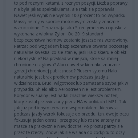
to pod roznymi katami, z roznych pozycji. Liczba poprawy
nie byla jakas spektakularna, ale i tak sie poprawila.
Nawet jesli wynik nie wynosi 100 procent to od wypadku
Massy helmy w sporcie motorowym zostaly znacznie
wzmocnione. Teraz maja taka 5 centymetrowa opaske z
wykonana z wlokna Zylon. Od 2019 standard
bezpieczenstwa helmow zostanie jeszcze raz wznowiony.
Patrzac pod wzgledem bezpieczenstwa otwarta pozostaje
naturalnie kwestia: co sie stanie, jesli Halo skieruje obiekt
niekorzystnie? Na przyklad w miejsca, ktore sa mniej
chronione niz glowa? Albo nawet w kierunku znacznie
gorzej chronionej publicznosci? Plusem sytemu Halo
naturalnie jest brak problemow podczas jazdy z
widzialnoscia. Brud, wilgotnosc lub zamazana szyba jak w
przypadku Shield albo Aeroscreen nie jest problemem.
Korydor wizualny jest nadal znacznie wiekszy niz ten,
ktory zostal przewidziany przez FIA w bolidach LMP1. Tak
jak juz pod innym tematem wspomnialem, kierowca
podczas jazdy wzrok fokusuje do przodu, tzn. dwoje oczu
fokusuja jeden obraz i przegrody lub rozne anteny na
masce sa praktycznie niewidoczne. Po prostu patrzy sie
przez te rzeczy. Znow jak sie wsiada do cockpitu to oczy