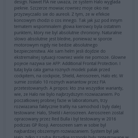
design. Nawet FIA nie uwaza, ze system Halo wyglada
pieknie. Szczerze mowiac rowniez moje oko nie
przyzwyczailo sie do aureoli. Z tym, ze w efekcie
koncowym chodzi o cos innego. Tak jak juz pod innym
tematem wspomnialem glowa kierowcy byla ostatnim
punktem, ktory nie byl absolutnie chroniony. Naturalnie
slowo absolutnie jest bledne, poniewaz w sporcie
motorowym nigdy nie bedzie absolutnego
bezpieczenstwa. Ale sam helm jesli dojdzie do
ekstremalnej sytuacji rowniez wiele nie pomoze. Glowne
pojecie nazywa sie AFP: Additional Frontal Protection. I
tutaj byla cala gama roznych modeli: palak przed
cockpitem, na cockpicie, Shield, Aeroscreen, Halo etc. W
sumie zostalo 10 roznych wariantow przez FIA
przetestowanych. A propos: kto zna wszystkie warianty,
wie, ze Halo nie bylo najbrzydszym rozwiazaniem. Po
poczatkowej probnej fazie w laboratorium, trzy
rozwiazania faktycznie trafily na samochod i byly dalej
testowane: Halo, Shield i Aeroscreen. Aeroscreen zostal
opracowany przez Red Bulla i byl testowany w 2016
podczas GP Rosji. Aeroscreen sam w sobie byl
najbardziej obszernym rozwiazaniem. System byl jak
Halo, tylko z szyba. Brzydkie rozporki byly zintegrowane w