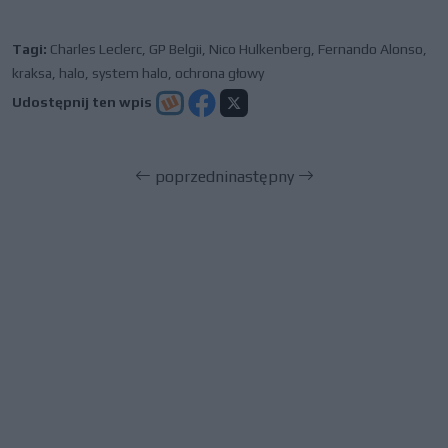
Tagi:
Charles Leclerc
,
GP Belgii
,
Nico Hulkenberg
,
Fernando Alonso
,
kraksa
,
halo
,
system halo
,
ochrona głowy
Udostępnij ten wpis
poprzedni
następny