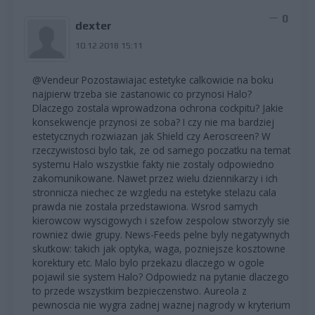
0
dexter
10.12.2018 15:11
@Vendeur Pozostawiajac estetyke calkowicie na boku
najpierw trzeba sie zastanowic co przynosi Halo?
Dlaczego zostala wprowadzona ochrona cockpitu? Jakie
konsekwencje przynosi ze soba? I czy nie ma bardziej
estetycznych rozwiazan jak Shield czy Aeroscreen? W
rzeczywistosci bylo tak, ze od samego poczatku na temat
systemu Halo wszystkie fakty nie zostaly odpowiedno
zakomunikowane. Nawet przez wielu dziennikarzy i ich
stronnicza niechec ze wzgledu na estetyke stelazu cala
prawda nie zostala przedstawiona. Wsrod samych
kierowcow wyscigowych i szefow zespolow stworzyly sie
rowniez dwie grupy. News-Feeds pelne byly negatywnych
skutkow: takich jak optyka, waga, pozniejsze kosztowne
korektury etc. Malo bylo przekazu dlaczego w ogole
pojawil sie system Halo? Odpowiedz na pytanie dlaczego
to przede wszystkim bezpieczenstwo. Aureola z
pewnoscia nie wygra zadnej waznej nagrody w kryterium