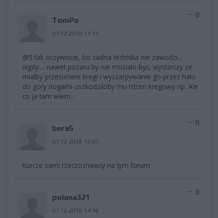
0
TomPo
07.12.2018 11:11
@5 tak oczywiscie, bo zadna technika nie zawodzi...
nigdy.... nawet pozaru by nie musialo byc, wystarczy ze
mialby przesuniete kregi i wyszarpywanie go przez halo
do gory nogami uszkodziloby mu rdzen kregowy np. Ale
co ja tam wiem...
0
bera5
07.12.2018 12:07
Kurcze sami rzeczoznawcy na tym forum
0
polana321
07.12.2018 14:16