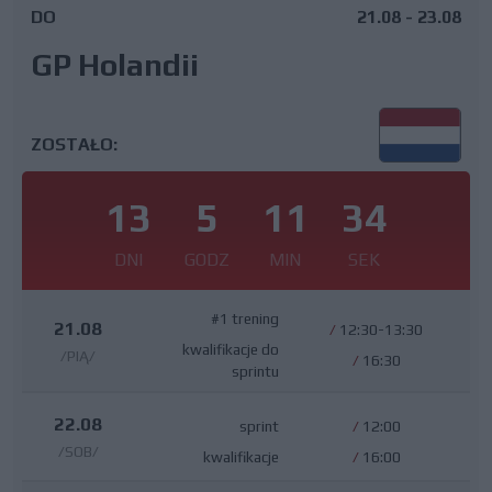
DO
21.08 - 23.08
GP Holandii
ZOSTAŁO:
13
5
11
33
DNI
GODZ
MIN
SEK
#1 trening
21.08
/
12:30-13:30
kwalifikacje do
/PIĄ/
/
16:30
sprintu
22.08
sprint
/
12:00
/SOB/
kwalifikacje
/
16:00