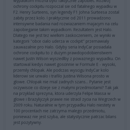
wypadkom mozna bylo faktycznie zapobiec. Rozwoj
ochrony cockpitu rozpoczal sie od fatalnego wypadku w
F2. Henry Surteens, syn legendy F1 Johna Surteesa zostal
zabity przez kolo. I praktycznie od 2011 prowadzono
intensywne badania nad rozwiazaniem majacym na celu
zapobieganie takim wypadkom. Rezultatem jest Halo.
Dlatego nie jest tez wielkim zaskoczeniem, ze wyniki w
kategorii "obce cialo uderza w cockpit" przemawialy
zauwazalnie pro Halo. Gdyby seria IndyCar posiadala
ochrone cockpitu to z duzym prawdopodobienstwem
nawet Justn Wilson wyszedlby z powaznego wypadku. On
startowal kiedys nawet goscinnie w Formule E - wysoki,
przemily chlopak. Ale podczas wyscigu IndyCar kolo
liderowi sie urwalo i trafilo Justina Wilsona prosto w
glowe. Chlopak nie mial zadnych szans... Pytanie jest
oczywiscie co dzieje sie z malymi przedmiotami? Tak jak
na przyklad sprezyna, ktora uderzyla Felipe Massa w
glowe i Brazylijczyk prawie nie stracil zycia na Wegrzech w
2009 roku. Naturalnie w tym przypadku Halo niestety w
100 procentach nie zatrzyma malego przedmiotu,
poniewaz nie jest szyba, ale statystycznie patrzac bilans
jest pozytywny.