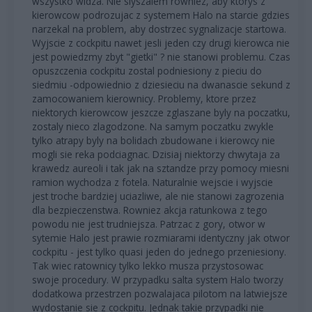
wszystko widza. Nie slyszalem rowniez, aby ktorys z
kierowcow podrozujac z systemem Halo na starcie gdzies
narzekal na problem, aby dostrzec sygnalizacje startowa.
Wyjscie z cockpitu nawet jesli jeden czy drugi kierowca nie
jest powiedzmy zbyt "gietki" ? nie stanowi problemu. Czas
opuszczenia cockpitu zostal podniesiony z pieciu do
siedmiu -odpowiednio z dziesieciu na dwanascie sekund z
zamocowaniem kierownicy. Problemy, ktore przez
niektorych kierowcow jeszcze zglaszane byly na poczatku,
zostaly nieco zlagodzone. Na samym poczatku zwykle
tylko atrapy byly na bolidach zbudowane i kierowcy nie
mogli sie reka podciagnac. Dzisiaj niektorzy chwytaja za
krawedz aureoli i tak jak na sztandze przy pomocy miesni
ramion wychodza z fotela. Naturalnie wejscie i wyjscie
jest troche bardziej uciazliwe, ale nie stanowi zagrozenia
dla bezpieczenstwa. Rowniez akcja ratunkowa z tego
powodu nie jest trudniejsza. Patrzac z gory, otwor w
sytemie Halo jest prawie rozmiarami identyczny jak otwor
cockpitu - jest tylko quasi jeden do jednego przeniesiony.
Tak wiec ratownicy tylko lekko musza przystosowac
swoje procedury. W przypadku salta system Halo tworzy
dodatkowa przestrzen pozwalajaca pilotom na latwiejsze
wydostanie sie z cockpitu. Jednak takie przypadki nie