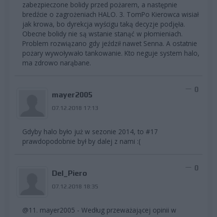
zabezpieczone bolidy przed pożarem, a następnie
bredźcie o zagrożeniach HALO. 3. TomPo Kierowca wisiał
jak krowa, bo dyrekcja wyścigu taką decyzje podjęła.
Obecne bolidy nie są wstanie stanąć w płomieniach.
Problem rozwiązano gdy jeździł nawet Senna. A ostatnie
pożary wywoływało tankowanie. Kto neguje system halo,
ma zdrowo narąbane.
0
mayer2005
07.12.2018 17:13
Gdyby halo było już w sezonie 2014, to #17
prawdopodobnie był by dalej z nami :(
0
Del_Piero
07.12.2018 18:35
@11. mayer2005 - Według przeważającej opinii w