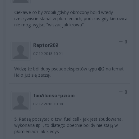
Ciekawe co by zrobili gdyby obrocony bolid wtedy
rzeczywiscie stanal w plomieniach, podczas gdy kierowca
nie mogl wyjsc, "wiszac jak krowa".
0
Raptor202
07.12.2018 10:21
Widzę że ból dupy pseudoekspertów typu @2 na temat
Halo już się zaczął.
0
fanAlonso=pziom
07.12.2018 10:38
5. Radzę poczytać o tzw. fuel cell - jak jest zbudowana,
wykonana itp. , to dlatego obecnie bolidy nie stają w
płomieniach jak kiedys