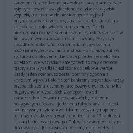
zaczerpniete z niedawnej przeszlosci i przy pomocy Halo
byly symulowane. Uwzgledniono nie tylko rzeczywiste
wypadki, ale takze wiele niezliczonych fikcyjnych
przypadkow w ktorych pozycja auta lub obiektu zostala
zmieniona o zaledwie kilka centymetrow. Dzieki
niezliczonym roznym scenariuszom czynnik "szczescie" w
finalowym wyniku zostal zminimalizowany. Przy czym
zasadniczo dokonano rozroznienia miedzy trzema
rodzajami wypadkow: auto w stosunku do auta, auto w
stosunku do otoczenia i kierowca przeciw zewnetrznym
obiektom. We wszystkich kategoriach zostaly ocenione
rzeczywiste wypadki i niezliczone dodatkowe wersje.
Kazdy jeden scenariusz zostal oceniony zgodnie z
kryterium wplywu Halo na ten konkretny przypadek. Kazdy
przypadek zostal oceniony jako pozytywny, neutralny lub
negatywny. W wypadkach z kategorii "dwoch
samochodow" w osmiu przypadkach bylo siedem
pozytywnych efektow i jeden neutralny bilans. Halo jest
tak masywnym tytanowym lukiem, ze wytrzymuje bez
ujemnych skutkow statyczne obciazenia do 15-krotnosci
ciezaru bolidu wyscigowego. Tak wiec system Halo by nie
uratowal zycia Julesa Bianchi. Ale innym smiertelnym