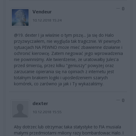
0
Vendeur
10.12.2018 15:24
@19. dexter I ja właśnie o tym piszę... Ja się do Halo
przyzwyczaiłem, nie wygląda tak tragicznie. W pewnych
sytuacjach NA PEWNO może mieć zbawienne działanie i
ochronić kierowcę. Zatem negować jego wprowadzenia
nie powinniśmy. Ale twierdzenie, że uratowałby Jules'a
przed śmiercią, przez kilku "geniuszy" powyżej oraz
zarzucanie opierania się na opiniach z internetu jest
totalnym brakiem logiki i upośledzeniem szarych
komórek, co zarówno ja jak i Ty wykazaliśmy.
0
dexter
10.12.2018 15:55
Aby dotrzec lub otrzymac taka statystyke to FIA musiala
malymi przedmiotami miliony razy bombardowac Halo. I