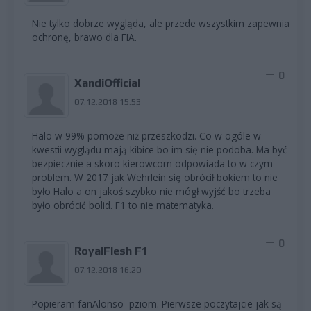
Nie tylko dobrze wygląda, ale przede wszystkim zapewnia
ochronę, brawo dla FIA.
0
XandiOfficial
07.12.2018 15:53
Halo w 99% pomoże niż przeszkodzi. Co w ogóle w
kwestii wyglądu mają kibice bo im się nie podoba. Ma być
bezpiecznie a skoro kierowcom odpowiada to w czym
problem. W 2017 jak Wehrlein się obrócił bokiem to nie
było Halo a on jakoś szybko nie mógł wyjść bo trzeba
było obrócić bolid. F1 to nie matematyka.
0
RoyalFlesh F1
07.12.2018 16:20
Popieram fanAlonso=pziom. Pierwsze poczytajcie jak są