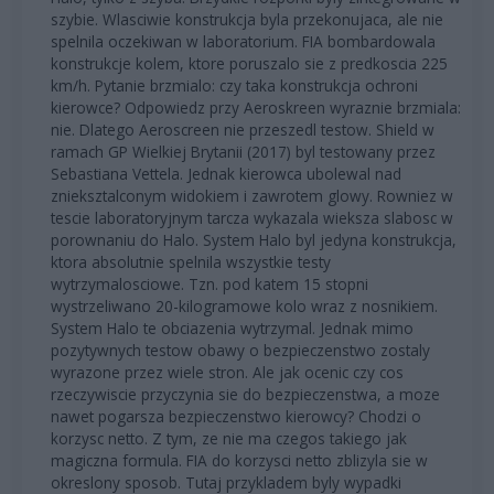
szybie. Wlasciwie konstrukcja byla przekonujaca, ale nie
spelnila oczekiwan w laboratorium. FIA bombardowala
konstrukcje kolem, ktore poruszalo sie z predkoscia 225
km/h. Pytanie brzmialo: czy taka konstrukcja ochroni
kierowce? Odpowiedz przy Aeroskreen wyraznie brzmiala:
nie. Dlatego Aeroscreen nie przeszedl testow. Shield w
ramach GP Wielkiej Brytanii (2017) byl testowany przez
Sebastiana Vettela. Jednak kierowca ubolewal nad
znieksztalconym widokiem i zawrotem glowy. Rowniez w
tescie laboratoryjnym tarcza wykazala wieksza slabosc w
porownaniu do Halo. System Halo byl jedyna konstrukcja,
ktora absolutnie spelnila wszystkie testy
wytrzymalosciowe. Tzn. pod katem 15 stopni
wystrzeliwano 20-kilogramowe kolo wraz z nosnikiem.
System Halo te obciazenia wytrzymal. Jednak mimo
pozytywnych testow obawy o bezpieczenstwo zostaly
wyrazone przez wiele stron. Ale jak ocenic czy cos
rzeczywiscie przyczynia sie do bezpieczenstwa, a moze
nawet pogarsza bezpieczenstwo kierowcy? Chodzi o
korzysc netto. Z tym, ze nie ma czegos takiego jak
magiczna formula. FIA do korzysci netto zblizyla sie w
okreslony sposob. Tutaj przykladem byly wypadki