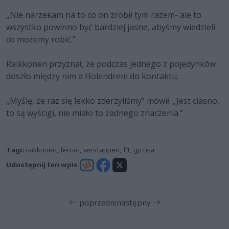
„Nie narzekam na to co on zrobił tym razem- ale to
wszystko powinno być bardziej jasne, abyśmy wiedzieli
co możemy robić.”
Raikkonen przyznał, że podczas jednego z pojedynków
doszło między nim a Holendrem do kontaktu.
„Myślę, że raz się lekko zderzyliśmy” mówił. „Jest ciasno,
to są wyścigi, nie miało to żadnego znaczenia.”
Tagi:
raikkonen
,
ferrari
,
verstappen
,
f1
,
gp usa
Udostępnij ten wpis
poprzedni
następny