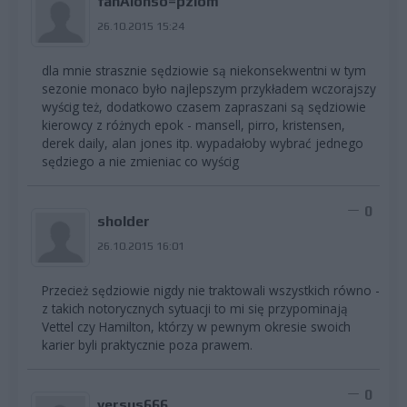
fanAlonso=pziom
26.10.2015 15:24
dla mnie strasznie sędziowie są niekonsekwentni w tym
sezonie monaco było najlepszym przykładem wczorajszy
wyścig też, dodatkowo czasem zapraszani są sędziowie
kierowcy z różnych epok - mansell, pirro, kristensen,
derek daily, alan jones itp. wypadałoby wybrać jednego
sędziego a nie zmieniac co wyścig
0
sholder
26.10.2015 16:01
Przecież sędziowie nigdy nie traktowali wszystkich równo -
z takich notorycznych sytuacji to mi się przypominają
Vettel czy Hamilton, którzy w pewnym okresie swoich
karier byli praktycznie poza prawem.
0
versus666