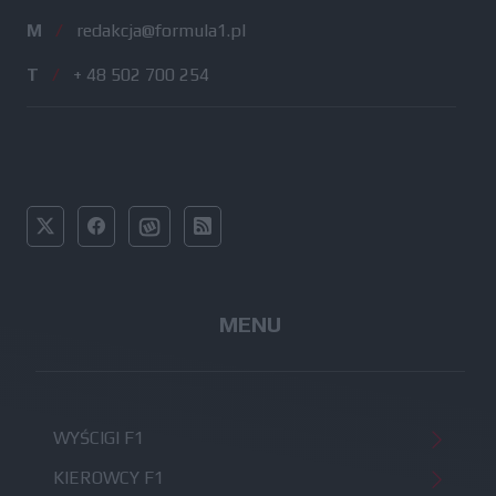
M
/
redakcja@formula1.pl
T
/
+ 48 502 700 254
MENU
WYŚCIGI F1
KIEROWCY F1