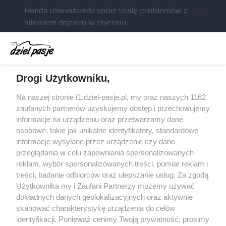
Honda uświadomiła sobie skalę problemów z
silnikiem dopiero w styczniu
Audi planuje wprowadzić jeszcze cztery duże
pakiety poprawek w 2026 roku
Gasly dołączył do krytyki obecnych
Drogi Użytkowniku,
samochodów F1
McCullough opuści Astona Martina z końcem
Na naszej stronie f1.dziel-pasje.pl, my oraz naszych 1162
2026 roku
zaufanych partnerów uzyskujemy dostęp i przechowujemy
informacje na urządzeniu oraz przetwarzamy dane
Poszkodowani kibice z GP Las Vegas 2023
osobowe, takie jak unikalne identyfikatory, standardowe
otrzymają częściowy zwrot pieniędzy
informacje wysyłane przez urządzenie czy dane
przeglądania w celu zapewniania spersonalizowanych
reklam, wybór spersonalizowanych treści, pomiar reklam i
treści, badanie odbiorców oraz ulepszanie usług. Za zgodą
© 2004 - 2026 GPmedia
Polityka prywatności
Serwis internetowy, z którego korzystasz, używa plików
Użytkownika my i Zaufani Partnerzy możemy używać
cookies. Są to pliki instalowane w urządzeniach
Kopiowanie treści bez
dokładnych danych geolokalizacyjnych oraz aktywnie
końcowych osób korzystających z serwisu, w celu
skanować charakterystykę urządzenia do celów
zgody autorów zabronione.
administrowania serwisem, poprawy jakości
identyfikacji. Ponieważ cenimy Twoją prywatność, prosimy