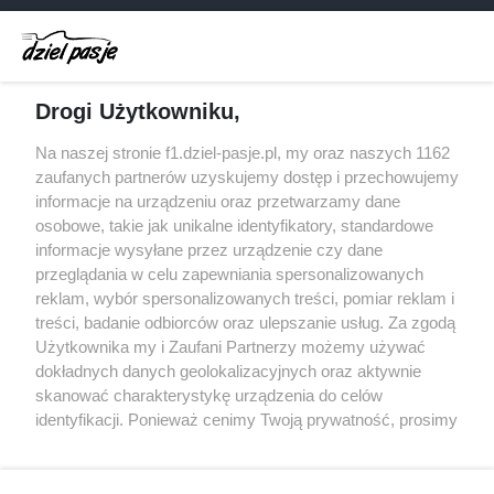
Audi planuje wprowadzić jeszcze cztery duże
pakiety poprawek w 2026 roku
Gasly dołączył do krytyki obecnych
Drogi Użytkowniku,
samochodów F1
McCullough opuści Astona Martina z końcem
Na naszej stronie f1.dziel-pasje.pl, my oraz naszych 1162
2026 roku
zaufanych partnerów uzyskujemy dostęp i przechowujemy
informacje na urządzeniu oraz przetwarzamy dane
Poszkodowani kibice z GP Las Vegas 2023
osobowe, takie jak unikalne identyfikatory, standardowe
otrzymają częściowy zwrot pieniędzy
informacje wysyłane przez urządzenie czy dane
przeglądania w celu zapewniania spersonalizowanych
reklam, wybór spersonalizowanych treści, pomiar reklam i
treści, badanie odbiorców oraz ulepszanie usług. Za zgodą
© 2004 - 2026 GPmedia
Polityka prywatności
Serwis internetowy, z którego korzystasz, używa plików
Użytkownika my i Zaufani Partnerzy możemy używać
cookies. Są to pliki instalowane w urządzeniach
Kopiowanie treści bez
dokładnych danych geolokalizacyjnych oraz aktywnie
końcowych osób korzystających z serwisu, w celu
zgody autorów zabronione.
skanować charakterystykę urządzenia do celów
administrowania serwisem, poprawy jakości
identyfikacji. Ponieważ cenimy Twoją prywatność, prosimy
świadczonych usług w tym dostosowania treści serwisu
o zgodę na korzystanie z tych technologii poprzez
do preferencji użytkownika, utrzymania sesji
kliknięcie „Akceptuję”. Zgoda jest dobrowolna i zawsze
użytkownika oraz dla celów statystycznych i
możesz ją zmienić/wycofać klikając przycisk ustawień