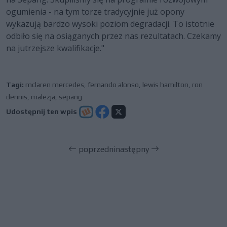
ogumienia - na tym torze tradycyjnie już opony
wykazują bardzo wysoki poziom degradacji. To istotnie
odbiło się na osiąganych przez nas rezultatach. Czekamy
na jutrzejsze kwalifikacje."
Tagi:
mclaren mercedes
,
fernando alonso
,
lewis hamilton
,
ron
dennis
,
malezja
,
sepang
Udostępnij ten wpis
poprzedni
następny