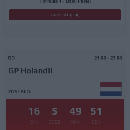
Formula 1 - Dziel Pasję!
zarejestruj się
DO
21.08 - 23.08
GP Holandii
ZOSTAŁO:
16
5
49
51
DNI
GODZ
MIN
SEK