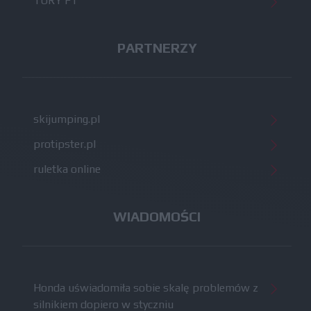
TORY F1
PARTNERZY
skijumping.pl
protipster.pl
ruletka online
WIADOMOŚCI
Honda uświadomiła sobie skalę problemów z
silnikiem dopiero w styczniu